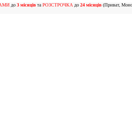
АМИ
до
3 місяців
та
РОЗСТРОЧКА
до
24 місяців
(Приват, Моно