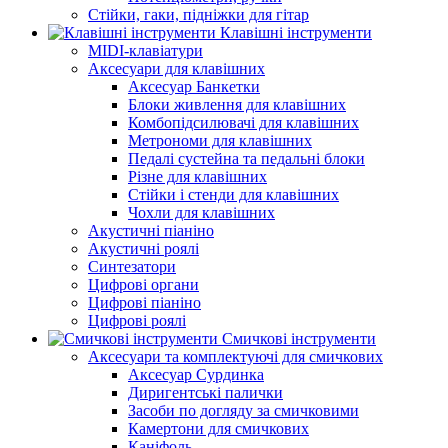
Стійки, гаки, підніжки для гітар
Клавішні інструменти
MIDI-клавіатури
Аксесуари для клавішних
Аксесуар Банкетки
Блоки живлення для клавішних
Комбопідсилювачі для клавішних
Метрономи для клавішних
Педалі сустейна та педальні блоки
Різне для клавішних
Стійки і стенди для клавішних
Чохли для клавішних
Акустичні піаніно
Акустичні роялі
Синтезатори
Цифрові органи
Цифрові піаніно
Цифрові роялі
Смичкові інструменти
Аксесуари та комплектуючі для смичкових
Аксесуар Сурдинка
Диригентські палички
Засоби по догляду за смичковими
Камертони для смичкових
Каніфоль