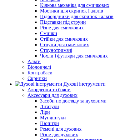
Кілкова механіка для смичкових
Мостики для скрипок і альтів
Підборiдники для скрипок і альтів
Підставки під струни
Різне для смичкових
Смички
Стійки для смичкових
Струни для смичкових
Струнотримачі
Чохли і футляри для смичкових
Альти
Віолончелі
Контрабаси
Скрипки
Духові інструменти
Акордеони та баяни
Аксесуари для духових
Засоби по догляду за духовими
Лігатури
Ліри
Мундштуки
Пюпітри
Ремені для духових
Різне для духових