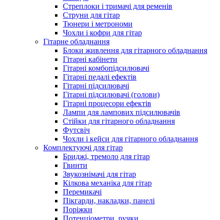
Стреплоки і тримачі для ременів
Струни для гітар
Тюнери і метрономи
Чохли і кофри для гітар
Гітарне обладнання
Блоки живлення для гітарного обладнання
Гітарні кабінети
Гітарні комбопідсилювачі
Гітарні педалі ефектів
Гітарні підсилювачі
Гітарні підсилювачі (голови)
Гітарні процесори ефектів
Лампи для лампових підсилювачів
Стійки для гітарного обладнання
Футсвіч
Чохли і кейси для гітарного обладнання
Комплектуючі для гітар
Бриджі, тремоло для гітар
Гвинти
Звукознімачі для гітар
Кілкова механіка для гітар
Перемикачі
Пікгарди, накладки, панелі
Поріжки
Потенціометри, ручки