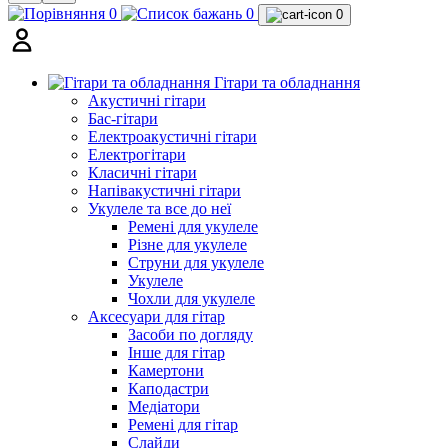
0
0
0
Гітари та обладнання
Акустичні гітари
Бас-гітари
Електроакустичні гітари
Електрогітари
Класичні гітари
Напівакустичні гітари
Укулеле та все до неї
Ремені для укулеле
Різне для укулеле
Струни для укулеле
Укулеле
Чохли для укулеле
Аксесуари для гітар
Засоби по догляду
Інше для гітар
Камертони
Каподастри
Медіатори
Ремені для гітар
Слайди