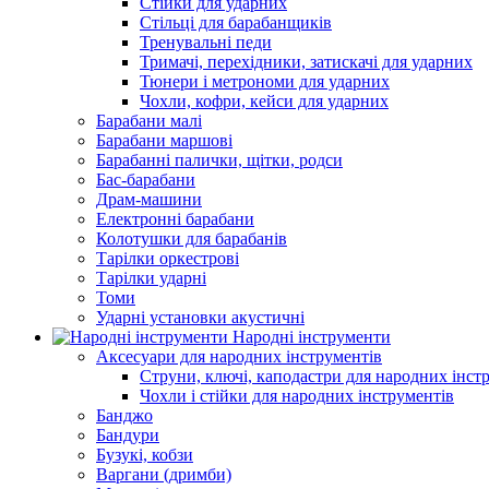
Стійки для ударних
Стільці для барабанщиків
Тренувальні педи
Тримачі, перехідники, затискачі для ударних
Тюнери і метрономи для ударних
Чохли, кофри, кейси для ударних
Барабани малі
Барабани маршові
Барабанні палички, щітки, родси
Бас-барабани
Драм-машини
Електронні барабани
Колотушки для барабанів
Тарілки оркестрові
Тарілки ударні
Томи
Ударні установки акустичні
Народні інструменти
Аксесуари для народних інструментів
Струни, ключі, каподастри для народних інст
Чохли і стійки для народних інструментів
Банджо
Бандури
Бузукі, кобзи
Варгани (дримби)