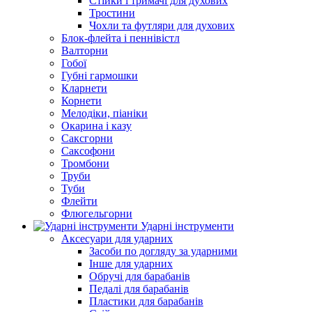
Стійки і тримачі для духових
Тростини
Чохли та футляри для духових
Блок-флейта і пеннівістл
Валторни
Гобої
Губні гармошки
Кларнети
Корнети
Мелодіки, піаніки
Окарина і казу
Саксгорни
Саксофони
Тромбони
Труби
Туби
Флейти
Флюгельгорни
Ударні інструменти
Аксесуари для ударних
Засоби по догляду за ударними
Інше для ударних
Обручі для барабанів
Педалі для барабанів
Пластики для барабанів