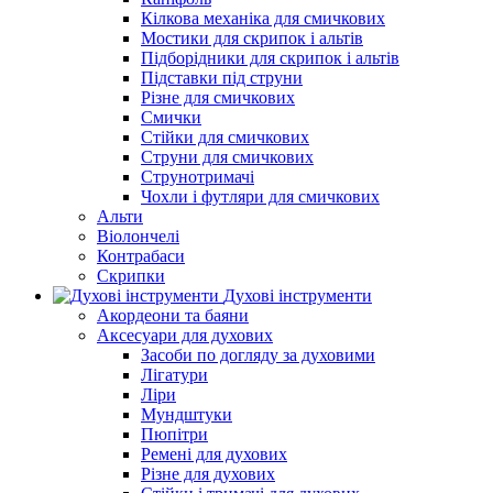
Кілкова механіка для смичкових
Мостики для скрипок і альтів
Підборiдники для скрипок і альтів
Підставки під струни
Різне для смичкових
Смички
Стійки для смичкових
Струни для смичкових
Струнотримачі
Чохли і футляри для смичкових
Альти
Віолончелі
Контрабаси
Скрипки
Духові інструменти
Акордеони та баяни
Аксесуари для духових
Засоби по догляду за духовими
Лігатури
Ліри
Мундштуки
Пюпітри
Ремені для духових
Різне для духових