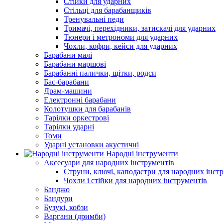
Стійки для ударних
Стільці для барабанщиків
Тренувальні педи
Тримачі, перехідники, затискачі для ударних
Тюнери і метрономи для ударних
Чохли, кофри, кейси для ударних
Барабани малі
Барабани маршові
Барабанні палички, щітки, родси
Бас-барабани
Драм-машини
Електронні барабани
Колотушки для барабанів
Тарілки оркестрові
Тарілки ударні
Томи
Ударні установки акустичні
Народні інструменти
Аксесуари для народних інструментів
Струни, ключі, каподастри для народних інст
Чохли і стійки для народних інструментів
Банджо
Бандури
Бузукі, кобзи
Варгани (дримби)