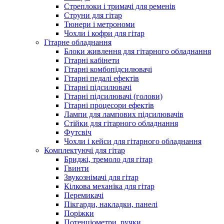
Стреплоки і тримачі для ременів
Струни для гітар
Тюнери і метрономи
Чохли і кофри для гітар
Гітарне обладнання
Блоки живлення для гітарного обладнання
Гітарні кабінети
Гітарні комбопідсилювачі
Гітарні педалі ефектів
Гітарні підсилювачі
Гітарні підсилювачі (голови)
Гітарні процесори ефектів
Лампи для лампових підсилювачів
Стійки для гітарного обладнання
Футсвіч
Чохли і кейси для гітарного обладнання
Комплектуючі для гітар
Бриджі, тремоло для гітар
Гвинти
Звукознімачі для гітар
Кілкова механіка для гітар
Перемикачі
Пікгарди, накладки, панелі
Поріжки
Потенціометри, ручки