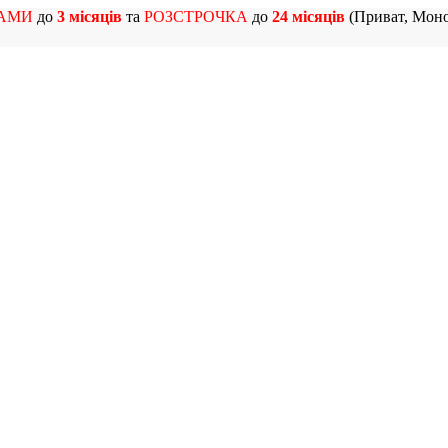
АМИ
до
3 місяців
та
РОЗСТРОЧКА
до
24 місяців
(Приват, Моно