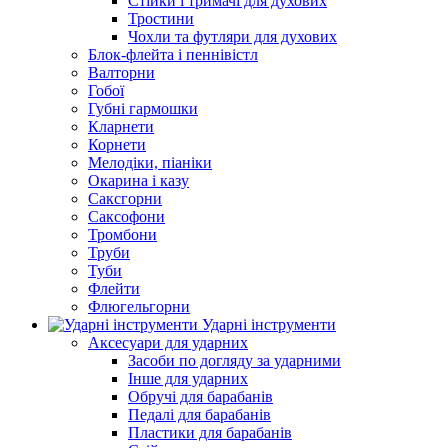
Стійки і тримачі для духових
Тростини
Чохли та футляри для духових
Блок-флейта і пеннівістл
Валторни
Гобої
Губні гармошки
Кларнети
Корнети
Мелодіки, піаніки
Окарина і казу
Саксгорни
Саксофони
Тромбони
Труби
Туби
Флейти
Флюгельгорни
Ударні інструменти
Аксесуари для ударних
Засоби по догляду за ударними
Інше для ударних
Обручі для барабанів
Педалі для барабанів
Пластики для барабанів