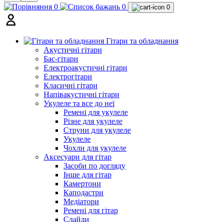
0
0
0
Гітари та обладнання
Акустичні гітари
Бас-гітари
Електроакустичні гітари
Електрогітари
Класичні гітари
Напівакустичні гітари
Укулеле та все до неї
Ремені для укулеле
Різне для укулеле
Струни для укулеле
Укулеле
Чохли для укулеле
Аксесуари для гітар
Засоби по догляду
Інше для гітар
Камертони
Каподастри
Медіатори
Ремені для гітар
Слайди