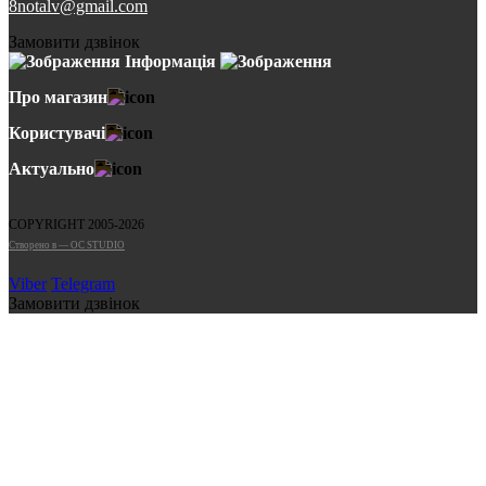
8notalv@gmail.com
Замовити дзвінок
Інформація
Про магазин
Користувачі
Актуально
COPYRIGHT 2005-2026
Cтворено в — OC STUDIO
Viber
Telegram
Замовити дзвінок