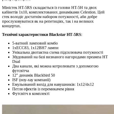
Міністек HT-5RS складається із голови HT-5H та двох
кабінетів 1x10, комплектованих динаміками Celestion. Цей
стек володіє достатнім набором потужності, аби добре
прослуховуватися як на репетиціях, так і на великих
концертах.
Технічні характеристики
Blackstar НТ-5RS
:
5-ватний ламповий комбо
1xECC83, 1x12BH7 лампи
Унікальна двотактна схема підсилювача потужності
Збудований на базі визнаного нагородами преампа HT
Dual
Два канали, які можна котролювати з допомогою
футсвітча
12" динамік Blackbird 50
ISF (ноу-хау компанії)
Емульований вихід для навушників: 1x12/4x12
Петля ефектів із перемикачем рівня
Футсвітч в комплекті