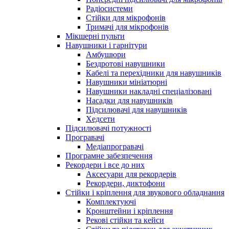
Радіосистеми
Стійки для мікрофонів
Тримачі для мікрофонів
Мікшерні пульти
Навушники і гарнітури
Амбушюри
Бездротові навушники
Кабелі та перехідники для навушників
Навушники мініатюрні
Навушники накладні спеціалізовані
Насадки для навушників
Підсилювачі для навушників
Хедсети
Підсилювачі потужності
Програвачі
Медіапрогравачі
Програмне забезпечення
Рекордери і все до них
Аксесуари для рекордерів
Рекордери, диктофони
Стійки і кріплення для звукового обладнання
Комплектуючі
Кронштейни і кріплення
Рекові стійки та кейси