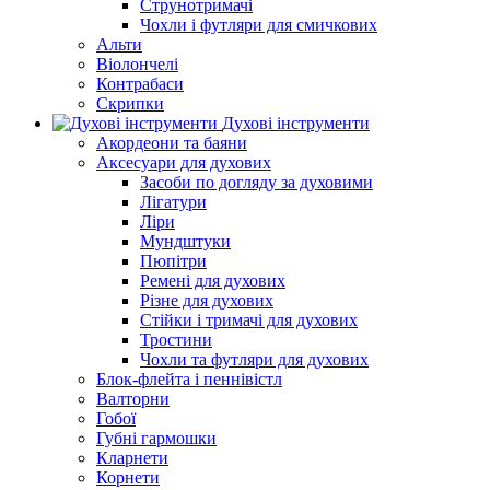
Струнотримачі
Чохли і футляри для смичкових
Альти
Віолончелі
Контрабаси
Скрипки
Духові інструменти
Акордеони та баяни
Аксесуари для духових
Засоби по догляду за духовими
Лігатури
Ліри
Мундштуки
Пюпітри
Ремені для духових
Різне для духових
Стійки і тримачі для духових
Тростини
Чохли та футляри для духових
Блок-флейта і пеннівістл
Валторни
Гобої
Губні гармошки
Кларнети
Корнети