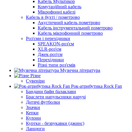
Кабель Мультикор
Комутаційний кабель
Мікрофонні кабелі
Кабель в бухті / пометрово
Акустичний кабель пометрово
Кабель інструментальний пометрово
Кабель мікрофонний пометрово
Роз'єми і перехідники
SPEAKON-роз'єм
XLR-роз'єм
Джек-роз'єм
Перехідники
Різні типи роз'ємів
Музична література
Різне
Сувеніри
Рок-атрибутика Rock Fan
Бандани бафи балаклави
Браслети напульсники наручі
Дитячі футболки
Значки
Кепки
Кулони
Куртки - безрукавки (джинс)
Ланцюги