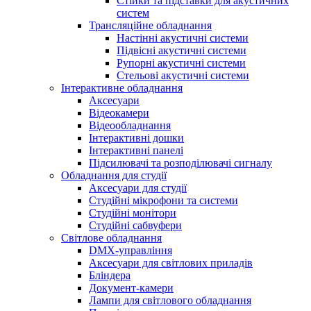
Стійки та підставки для акустичних
систем
Трансляційне обладнання
Настінні акустичні системи
Підвісні акустичні системи
Рупорні акустичні системи
Стельові акустичні системи
Інтерактивне обладнання
Аксесуари
Відеокамери
Відеообладнання
Інтерактивні дошки
Інтерактивні панелі
Підсилювачі та розподілювачі сигналу
Обладнання для студії
Аксесуари для студії
Студійні мікрофони та системи
Студійні монітори
Студійні сабвуфери
Світлове обладнання
DMX-управління
Аксесуари для світлових приладів
Бліндера
Документ-камери
Лампи для світлового обладнання