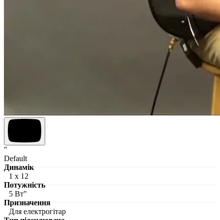
"
Default
Динамік
1 х 12
Потужність
5 Вт"
Призначення
Для електрогітар