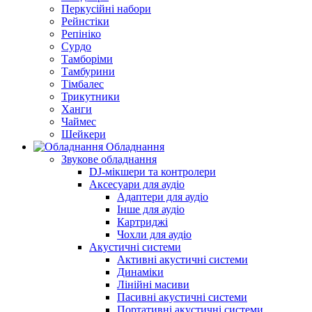
Перкусійні набори
Рейнстіки
Репініко
Сурдо
Тамборіми
Тамбурини
Тімбалес
Трикутники
Ханги
Чаймес
Шейкери
Обладнання
Звукове обладнання
DJ-мікшери та контролери
Аксесуари для аудіо
Адаптери для аудіо
Інше для аудіо
Картриджі
Чохли для аудіо
Акустичні системи
Активні акустичні системи
Динаміки
Лінійні масиви
Пасивні акустичні системи
Портативні акустичні системи