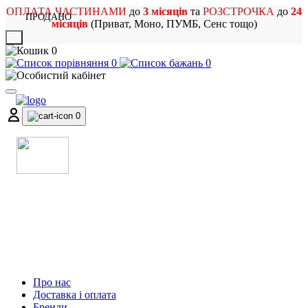
ОПЛАТА ЧАСТИНАМИ
до
3 місяців
та
РОЗСТРОЧКА
до
24
ПРОДАНО
місяців
(Приват, Моно, ПУМБ, Сенс тощо)
X
0
0
0
0
МАГАЗИН
МУЗИЧНИХ ІНСТРУМЕНТІВ
ТА РОК АТРИБУТИКИ
Про нас
Доставка і оплата
Бренди