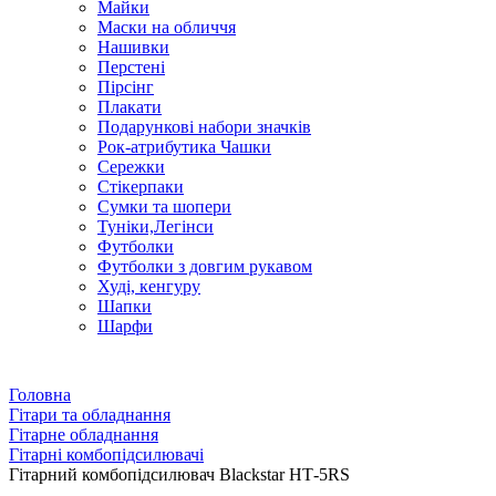
Майки
Маски на обличчя
Нашивки
Перстені
Пірсінг
Плакати
Подарункові набори значків
Рок-атрибутика Чашки
Сережки
Стікерпаки
Сумки та шопери
Туніки,Легінси
Футболки
Футболки з довгим рукавом
Худі, кенгуру
Шапки
Шарфи
Головна
Гітари та обладнання
Гітарне обладнання
Гітарні комбопідсилювачі
Гітарний комбопідсилювач Blackstar НТ-5RS