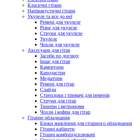
Класичні гітари
Напівакустичні гітари
Укулеле та все до неї
Ремені для укулеле
Різне для укулеле
Струни для укулеле
Укулеле
Чохли для укулеле
Аксесуари для гітар
Засоби по догляду
Інше для гітар
Камертони
Каподастри
Медіатори
Ремені для гітар
Слайди
Стреплоки і тримачі для ременів
Струни для гітар
Тюнери і метрономи
Чохли і кофри для гітар
Гітарне обладнання
Блоки живлення для гітарного обладнання
Гітарні кабінети
Гітарні комбопідсилювачі