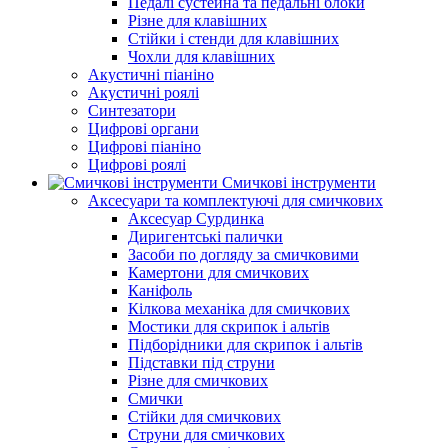
Педалі сустейна та педальні блоки
Різне для клавішних
Стійки і стенди для клавішних
Чохли для клавішних
Акустичні піаніно
Акустичні роялі
Синтезатори
Цифрові органи
Цифрові піаніно
Цифрові роялі
Смичкові інструменти
Аксесуари та комплектуючі для смичкових
Аксесуар Сурдинка
Диригентські палички
Засоби по догляду за смичковими
Камертони для смичкових
Каніфоль
Кілкова механіка для смичкових
Мостики для скрипок і альтів
Підборiдники для скрипок і альтів
Підставки під струни
Різне для смичкових
Смички
Стійки для смичкових
Струни для смичкових