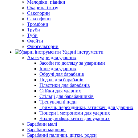
Мелодіки, піаніки
Окарина і казу
Саксгорни
Саксофони
Тромбони
Труби
Туби
Флейти
Флюгельгорни
Ударні інструменти
Аксесуари для ударних
Засоби по догляду за ударними
Інше для ударних
Обручі для барабанів
Педалі для барабанів
Пластики для барабанів
Стійки для ударних
Стільці для барабанщиків
Тренувальні педи
Тримачі, перехідники, затискачі для ударних
Тюнери і метрономи для ударних
Чохли, кофри, кейси для ударних
Барабани малі
Барабани маршові
Барабанні палички, щітки, родси