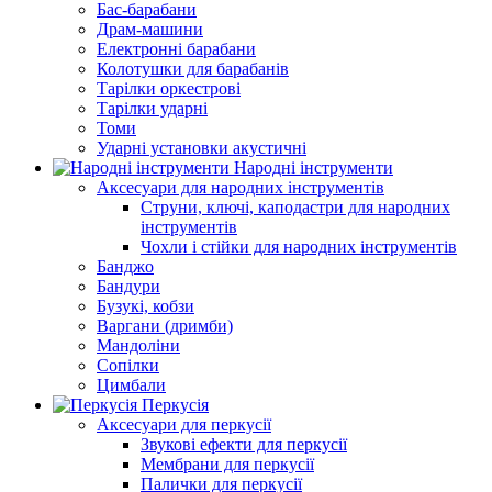
Бас-барабани
Драм-машини
Електронні барабани
Колотушки для барабанів
Тарілки оркестрові
Тарілки ударні
Томи
Ударні установки акустичні
Народні інструменти
Аксесуари для народних інструментів
Струни, ключі, каподастри для народних
інструментів
Чохли і стійки для народних інструментів
Банджо
Бандури
Бузукі, кобзи
Варгани (дримби)
Мандоліни
Сопілки
Цимбали
Перкусія
Аксесуари для перкусії
Звукові ефекти для перкусії
Мембрани для перкусії
Палички для перкусії