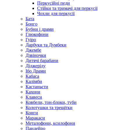
Перкусійні педи
Стійки та тримачі для перкусії
Чохли для перкусії
Бата
Бонго
Бубни і драми
Глюкофони
Гуіро
Дарбуки та Думбеки
Джембе
Дзвіночки
Дитячі барабани
Діджеріду
Ібо Драми
Кабаса
Калімби
Кастаньєти
Кахони
Клавеси
Ковбели, тон-блоки, туби
Колотушки та трещітки
Конги
Маракаси
Металофони, ксилофони
Пандейро