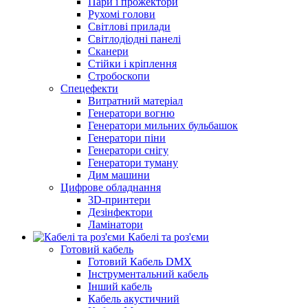
Пари і прожектори
Рухомі голови
Світлові прилади
Світлодіодні панелі
Сканери
Стійки і кріплення
Стробоскопи
Спецефекти
Витратний матеріал
Генератори вогню
Генератори мильних бульбашок
Генератори піни
Генератори снігу
Генератори туману
Дим машини
Цифрове обладнання
3D-принтери
Дезінфектори
Ламінатори
Кабелі та роз'єми
Готовий кабель
Готовий Кабель DMX
Інструментальний кабель
Інший кабель
Кабель акустичний