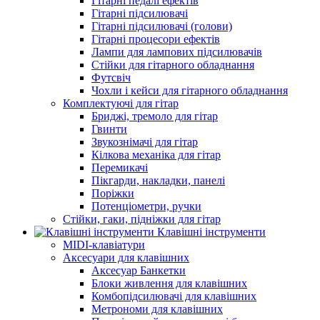
Гітарні педалі ефектів
Гітарні підсилювачі
Гітарні підсилювачі (голови)
Гітарні процесори ефектів
Лампи для лампових підсилювачів
Стійки для гітарного обладнання
Футсвіч
Чохли і кейси для гітарного обладнання
Комплектуючі для гітар
Бриджі, тремоло для гітар
Гвинти
Звукознімачі для гітар
Кілкова механіка для гітар
Перемикачі
Пікгарди, накладки, панелі
Поріжки
Потенціометри, ручки
Стійки, гаки, підніжки для гітар
Клавішні інструменти
MIDI-клавіатури
Аксесуари для клавішних
Аксесуар Банкетки
Блоки живлення для клавішних
Комбопідсилювачі для клавішних
Метрономи для клавішних