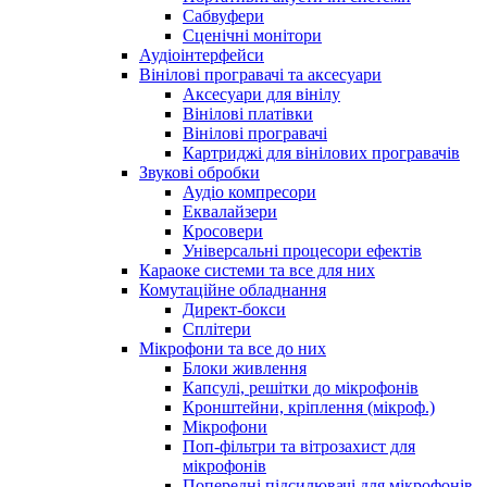
Сабвуфери
Сценічні монітори
Аудіоінтерфейси
Вінілові програвачі та аксесуари
Аксесуари для вінілу
Вінілові платівки
Вінілові програвачі
Картриджі для вінілових програвачів
Звукові обробки
Аудіо компресори
Еквалайзери
Кросовери
Універсальні процесори ефектів
Караоке системи та все для них
Комутаційне обладнання
Директ-бокси
Сплітери
Мікрофони та все до них
Блоки живлення
Капсулі, решітки до мікрофонів
Кронштейни, кріплення (мікроф.)
Мікрофони
Поп-фільтри та вітрозахист для
мікрофонів
Попередні підсилювачі для мікрофонів