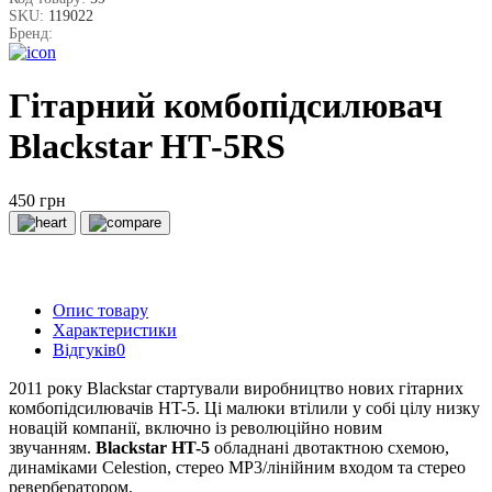
SKU:
119022
Бренд:
Гітарний комбопідсилювач
Blackstar НТ-5RS
450 грн
Опис товару
Характеристики
Відгуків
0
2011 року Blackstar стартували виробництво нових гітарних
комбопідсилювачів HT-5. Ці малюки втілили у собі цілу низку
новацій компанії, включно із революційно новим
звучанням.
Blackstar HT-5
обладнані двотактною схемою,
динаміками Celestion, стерео MP3/лінійним входом та стерео
ревербератором.