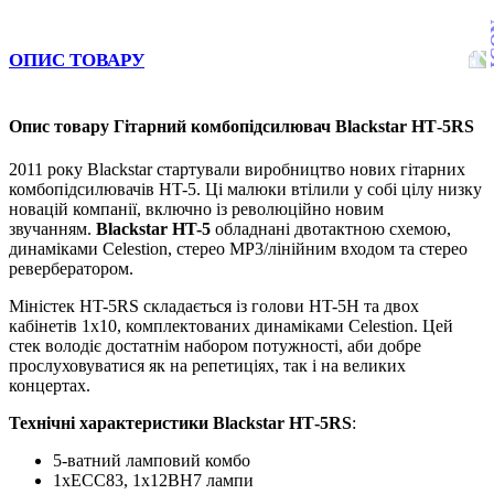
ОПИС ТОВАРУ
Опис товару Гітарний комбопідсилювач Blackstar НТ-5RS
2011 року Blackstar стартували виробництво нових гітарних
комбопідсилювачів HT-5. Ці малюки втілили у собі цілу низку
новацій компанії, включно із революційно новим
звучанням.
Blackstar HT-5
обладнані двотактною схемою,
динаміками Celestion, стерео MP3/лінійним входом та стерео
ревербератором.
Міністек HT-5RS складається із голови HT-5H та двох
кабінетів 1x10, комплектованих динаміками Celestion. Цей
стек володіє достатнім набором потужності, аби добре
прослуховуватися як на репетиціях, так і на великих
концертах.
Технічні характеристики
Blackstar НТ-5RS
:
5-ватний ламповий комбо
1xECC83, 1x12BH7 лампи