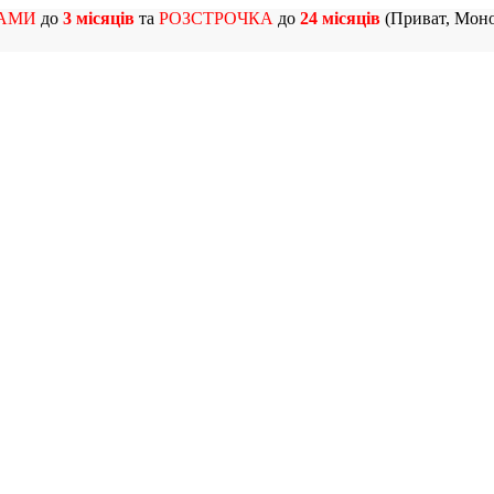
АМИ
до
3 місяців
та
РОЗСТРОЧКА
до
24 місяців
(Приват, Моно