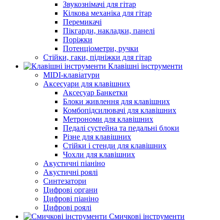
Звукознімачі для гітар
Кілкова механіка для гітар
Перемикачі
Пікгарди, накладки, панелі
Поріжки
Потенціометри, ручки
Стійки, гаки, підніжки для гітар
Клавішні інструменти
MIDI-клавіатури
Аксесуари для клавішних
Аксесуар Банкетки
Блоки живлення для клавішних
Комбопідсилювачі для клавішних
Метрономи для клавішних
Педалі сустейна та педальні блоки
Різне для клавішних
Стійки і стенди для клавішних
Чохли для клавішних
Акустичні піаніно
Акустичні роялі
Синтезатори
Цифрові органи
Цифрові піаніно
Цифрові роялі
Смичкові інструменти