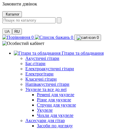
Замовити дзвінок
Каталог
UA
RU
0
0
0
Гітари та обладнання
Акустичні гітари
Бас-гітари
Електроакустичні гітари
Електрогітари
Класичні гітари
Напівакустичні гітари
Укулеле та все до неї
Ремені для укулеле
Різне для укулеле
Струни для укулеле
Укулеле
Чохли для укулеле
Аксесуари для гітар
Засоби по догляду