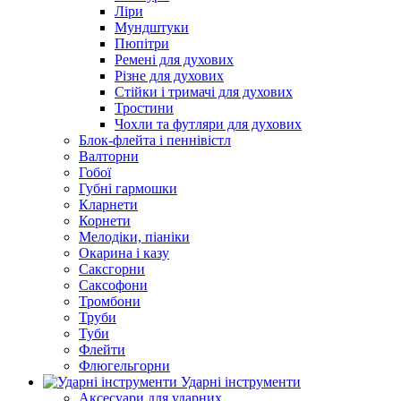
Ліри
Мундштуки
Пюпітри
Ремені для духових
Різне для духових
Стійки і тримачі для духових
Тростини
Чохли та футляри для духових
Блок-флейта і пеннівістл
Валторни
Гобої
Губні гармошки
Кларнети
Корнети
Мелодіки, піаніки
Окарина і казу
Саксгорни
Саксофони
Тромбони
Труби
Туби
Флейти
Флюгельгорни
Ударні інструменти
Аксесуари для ударних