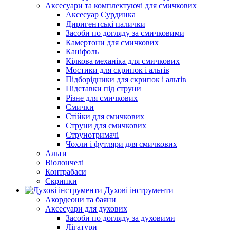
Аксесуари та комплектуючі для смичкових
Аксесуар Сурдинка
Диригентські палички
Засоби по догляду за смичковими
Камертони для смичкових
Каніфоль
Кілкова механіка для смичкових
Мостики для скрипок і альтів
Підборiдники для скрипок і альтів
Підставки під струни
Різне для смичкових
Смички
Стійки для смичкових
Струни для смичкових
Струнотримачі
Чохли і футляри для смичкових
Альти
Віолончелі
Контрабаси
Скрипки
Духові інструменти
Акордеони та баяни
Аксесуари для духових
Засоби по догляду за духовими
Лігатури