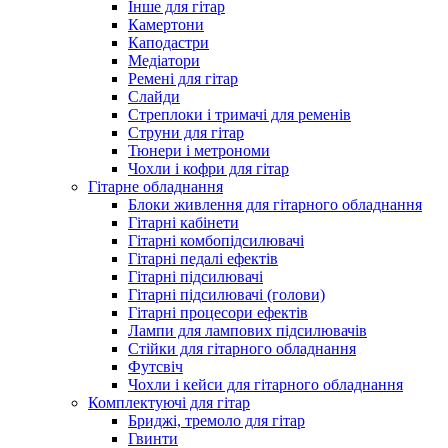
Інше для гітар
Камертони
Каподастри
Медіатори
Ремені для гітар
Слайди
Стреплоки і тримачі для ременів
Струни для гітар
Тюнери і метрономи
Чохли і кофри для гітар
Гітарне обладнання
Блоки живлення для гітарного обладнання
Гітарні кабінети
Гітарні комбопідсилювачі
Гітарні педалі ефектів
Гітарні підсилювачі
Гітарні підсилювачі (голови)
Гітарні процесори ефектів
Лампи для лампових підсилювачів
Стійки для гітарного обладнання
Футсвіч
Чохли і кейси для гітарного обладнання
Комплектуючі для гітар
Бриджі, тремоло для гітар
Гвинти