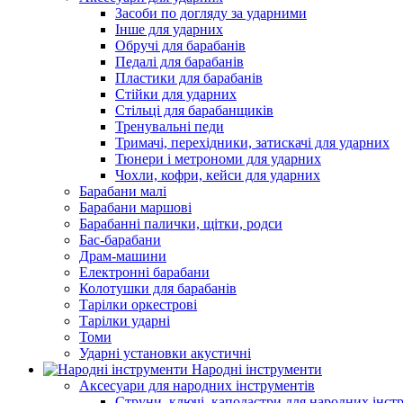
Засоби по догляду за ударними
Інше для ударних
Обручі для барабанів
Педалі для барабанів
Пластики для барабанів
Стійки для ударних
Стільці для барабанщиків
Тренувальні педи
Тримачі, перехідники, затискачі для ударних
Тюнери і метрономи для ударних
Чохли, кофри, кейси для ударних
Барабани малі
Барабани маршові
Барабанні палички, щітки, родси
Бас-барабани
Драм-машини
Електронні барабани
Колотушки для барабанів
Тарілки оркестрові
Тарілки ударні
Томи
Ударні установки акустичні
Народні інструменти
Аксесуари для народних інструментів
Струни, ключі, каподастри для народних інст