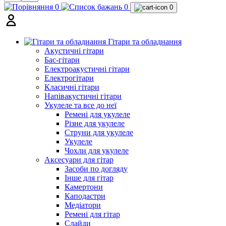
0
0
0
Гітари та обладнання
Акустичні гітари
Бас-гітари
Електроакустичні гітари
Електрогітари
Класичні гітари
Напівакустичні гітари
Укулеле та все до неї
Ремені для укулеле
Різне для укулеле
Струни для укулеле
Укулеле
Чохли для укулеле
Аксесуари для гітар
Засоби по догляду
Інше для гітар
Камертони
Каподастри
Медіатори
Ремені для гітар
Слайди