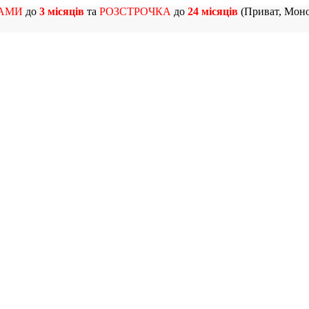
АМИ
до
3 місяців
та
РОЗСТРОЧКА
до
24 місяців
(Приват, Моно