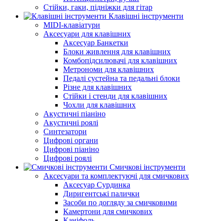
Стійки, гаки, підніжки для гітар
Клавішні інструменти
MIDI-клавіатури
Аксесуари для клавішних
Аксесуар Банкетки
Блоки живлення для клавішних
Комбопідсилювачі для клавішних
Метрономи для клавішних
Педалі сустейна та педальні блоки
Різне для клавішних
Стійки і стенди для клавішних
Чохли для клавішних
Акустичні піаніно
Акустичні роялі
Синтезатори
Цифрові органи
Цифрові піаніно
Цифрові роялі
Смичкові інструменти
Аксесуари та комплектуючі для смичкових
Аксесуар Сурдинка
Диригентські палички
Засоби по догляду за смичковими
Камертони для смичкових
Каніфоль