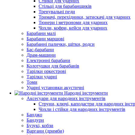
Стійки для ударних
Стільці для барабанщиків
Тренувальні педи
Тримачі, перехідники, затискачі для ударних
Тюнери і метрономи для ударних
Чохли, кофри, кейси для ударних
Барабани малі
Барабани маршові
Барабанні палички, щітки, родси
Бас-барабани
Драм-машини
Електронні барабани
Колотушки для барабанів
Тарілки оркестрові
Тарілки ударні
Томи
Ударні установки акустичні
Народні інструменти
Аксесуари для народних інструментів
Струни, ключі, каподастри для народних інст
Чохли і стійки для народних інструментів
Банджо
Бандури
Бузукі, кобзи
Варгани (дримби)