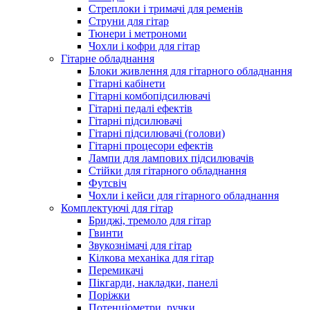
Стреплоки і тримачі для ременів
Струни для гітар
Тюнери і метрономи
Чохли і кофри для гітар
Гітарне обладнання
Блоки живлення для гітарного обладнання
Гітарні кабінети
Гітарні комбопідсилювачі
Гітарні педалі ефектів
Гітарні підсилювачі
Гітарні підсилювачі (голови)
Гітарні процесори ефектів
Лампи для лампових підсилювачів
Стійки для гітарного обладнання
Футсвіч
Чохли і кейси для гітарного обладнання
Комплектуючі для гітар
Бриджі, тремоло для гітар
Гвинти
Звукознімачі для гітар
Кілкова механіка для гітар
Перемикачі
Пікгарди, накладки, панелі
Поріжки
Потенціометри, ручки