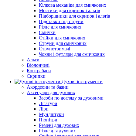
Кілкова механіка для смичкових
Мостики для скрипок і альтів
Підборiдники для скрипок і альтів
Підставки під струни
Різне для смичкових
Смички
Стійки для смичкових
Струни для смичкових
Струнотримачі
Чохли і футляри для смичкових
Альти
Віолончелі
Контрабаси
Скрипки
Духові інструменти
Акордеони та баяни
Аксесуари для духових
Засоби по догляду за духовими
Лігатури
Ліри
Мундштуки
Пюпітри
Ремені для духових
Різне для духових