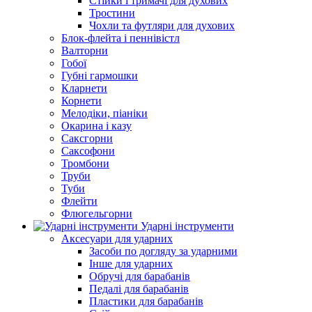
Стійки і тримачі для духових
Тростини
Чохли та футляри для духових
Блок-флейта і пеннівістл
Валторни
Гобої
Губні гармошки
Кларнети
Корнети
Мелодіки, піаніки
Окарина і казу
Саксгорни
Саксофони
Тромбони
Труби
Туби
Флейти
Флюгельгорни
Ударні інструменти
Аксесуари для ударних
Засоби по догляду за ударними
Інше для ударних
Обручі для барабанів
Педалі для барабанів
Пластики для барабанів