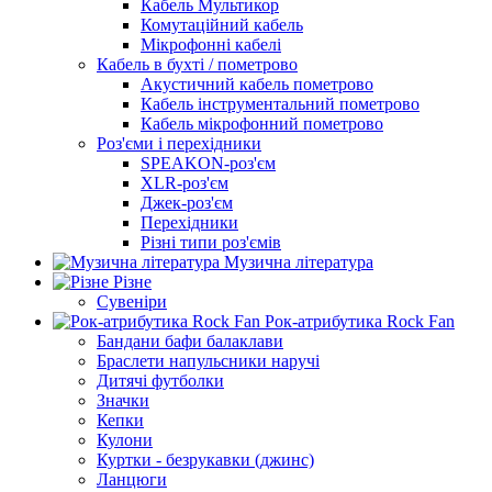
Кабель Мультикор
Комутаційний кабель
Мікрофонні кабелі
Кабель в бухті / пометрово
Акустичний кабель пометрово
Кабель інструментальний пометрово
Кабель мікрофонний пометрово
Роз'єми і перехідники
SPEAKON-роз'єм
XLR-роз'єм
Джек-роз'єм
Перехідники
Різні типи роз'ємів
Музична література
Різне
Сувеніри
Рок-атрибутика Rock Fan
Бандани бафи балаклави
Браслети напульсники наручі
Дитячі футболки
Значки
Кепки
Кулони
Куртки - безрукавки (джинс)
Ланцюги