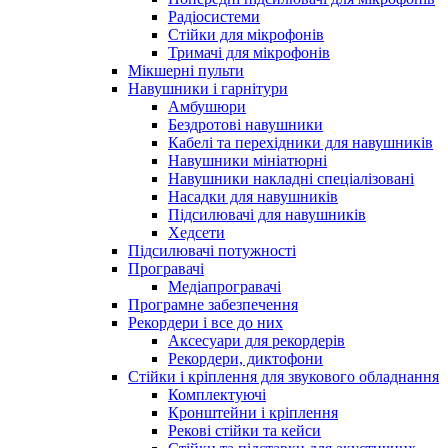
Радіосистеми
Стійки для мікрофонів
Тримачі для мікрофонів
Мікшерні пульти
Навушники і гарнітури
Амбушюри
Бездротові навушники
Кабелі та перехідники для навушників
Навушники мініатюрні
Навушники накладні спеціалізовані
Насадки для навушників
Підсилювачі для навушників
Хедсети
Підсилювачі потужності
Програвачі
Медіапрогравачі
Програмне забезпечення
Рекордери і все до них
Аксесуари для рекордерів
Рекордери, диктофони
Стійки і кріплення для звукового обладнання
Комплектуючі
Кронштейни і кріплення
Рекові стійки та кейси