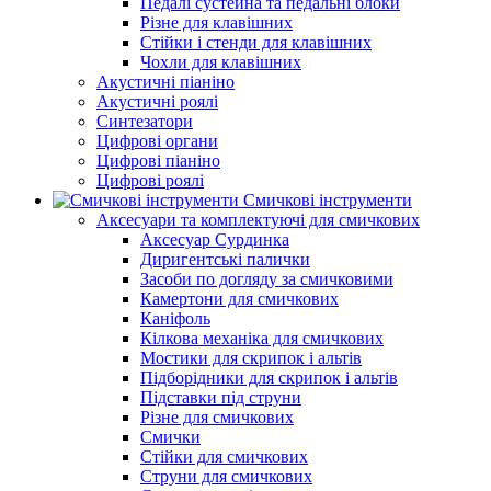
Педалі сустейна та педальні блоки
Різне для клавішних
Стійки і стенди для клавішних
Чохли для клавішних
Акустичні піаніно
Акустичні роялі
Синтезатори
Цифрові органи
Цифрові піаніно
Цифрові роялі
Смичкові інструменти
Аксесуари та комплектуючі для смичкових
Аксесуар Сурдинка
Диригентські палички
Засоби по догляду за смичковими
Камертони для смичкових
Каніфоль
Кілкова механіка для смичкових
Мостики для скрипок і альтів
Підборiдники для скрипок і альтів
Підставки під струни
Різне для смичкових
Смички
Стійки для смичкових
Струни для смичкових