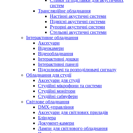
Стійки та підставки для акустичних
систем
Трансляційне обладнання
Настінні акустичні системи
Підвісні акустичні системи
Рупорні акустичні системи
Стельові акустичні системи
Інтерактивне обладнання
Аксесуари
Відеокамери
Відеообладнання
Інтерактивні дошки
Інтерактивні панелі
Підсилювачі та розподілювачі сигналу
Обладнання для студії
Аксесуари для студії
Студійні мікрофони та системи
Студійні монітори
Студійні сабвуфери
Світлове обладнання
DMX-управління
Аксесуари для світлових приладів
Бліндера
Документ-камери
Лампи для світлового обладнання