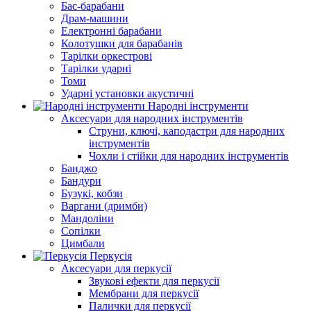
Бас-барабани
Драм-машини
Електронні барабани
Колотушки для барабанів
Тарілки оркестрові
Тарілки ударні
Томи
Ударні установки акустичні
Народні інструменти
Аксесуари для народних інструментів
Струни, ключі, каподастри для народних
інструментів
Чохли і стійки для народних інструментів
Банджо
Бандури
Бузукі, кобзи
Варгани (дримби)
Мандоліни
Сопілки
Цимбали
Перкусія
Аксесуари для перкусії
Звукові ефекти для перкусії
Мембрани для перкусії
Палички для перкусії