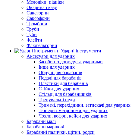
Мелодіки, піаніки
Окарина і казу
Саксгорни
Саксофони
Тромбони
Труби
Туби
Флейти
Флюгельгорни
Ударні інструменти
Аксесуари для ударних
Засоби по догляду за ударними
Інше для ударних
Обручі для барабанів
Педалі для барабанів
Пластики для барабанів
Стійки для ударних
Стільці для барабанщиків
Тренувальні педи
Тримачі, перехідники, затискачі для ударних
Тюнери і метрономи для ударних
Чохли, кофри, кейси для ударних
Барабани малі
Барабани маршові
Барабанні палички, щітки, родси