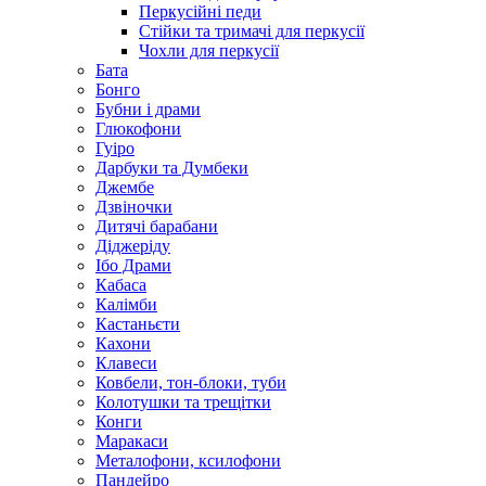
Перкусійні педи
Стійки та тримачі для перкусії
Чохли для перкусії
Бата
Бонго
Бубни і драми
Глюкофони
Гуіро
Дарбуки та Думбеки
Джембе
Дзвіночки
Дитячі барабани
Діджеріду
Ібо Драми
Кабаса
Калімби
Кастаньєти
Кахони
Клавеси
Ковбели, тон-блоки, туби
Колотушки та трещітки
Конги
Маракаси
Металофони, ксилофони
Пандейро