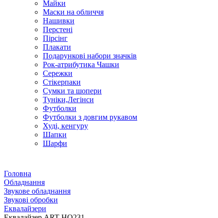
Майки
Маски на обличчя
Нашивки
Перстені
Пірсінг
Плакати
Подарункові набори значків
Рок-атрибутика Чашки
Сережки
Стікерпаки
Сумки та шопери
Туніки,Легінси
Футболки
Футболки з довгим рукавом
Худі, кенгуру
Шапки
Шарфи
Головна
Обладнання
Звукове обладнання
Звукові обробки
Еквалайзери
Еквалайзер ART HQ231