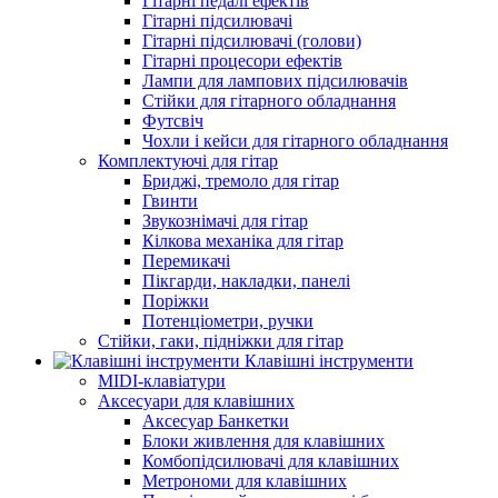
Гітарні педалі ефектів
Гітарні підсилювачі
Гітарні підсилювачі (голови)
Гітарні процесори ефектів
Лампи для лампових підсилювачів
Стійки для гітарного обладнання
Футсвіч
Чохли і кейси для гітарного обладнання
Комплектуючі для гітар
Бриджі, тремоло для гітар
Гвинти
Звукознімачі для гітар
Кілкова механіка для гітар
Перемикачі
Пікгарди, накладки, панелі
Поріжки
Потенціометри, ручки
Стійки, гаки, підніжки для гітар
Клавішні інструменти
MIDI-клавіатури
Аксесуари для клавішних
Аксесуар Банкетки
Блоки живлення для клавішних
Комбопідсилювачі для клавішних
Метрономи для клавішних