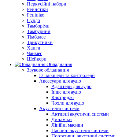
Перкусійні набори
Рейнстіки
Репініко
Сурдо
Тамборіми
Тамбурини
Тімбалес
Трикутники
Ханги
Чаймес
Шейкери
Обладнання
Звукове обладнання
DJ-мікшери та контролери
Аксесуари для аудіо
Адаптери для аудіо
Інше для аудіо
Картриджі
Чохли для аудіо
Акустичні системи
Активні акустичні системи
Динаміки
Лінійні масиви
Пасивні акустичні системи
Портативні акустичні системи