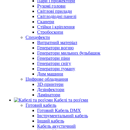
Пари і прожектори
Рухомі голови
Світлові прилади
Світлодіодні панелі
Сканери
Стійки і кріплення
Стробоскопи
Спецефекти
Витратний матеріал
Генератори вогню
Генератори мильних бульбашок
Генератори піни
Генератори снігу
Генератори туману
Дим машини
Цифрове обладнання
3D-принтери
Дезінфектори
Ламінатори
Кабелі та роз'єми
Готовий кабель
Готовий Кабель DMX
Інструментальний кабель
Інший кабель
Кабель акустичний