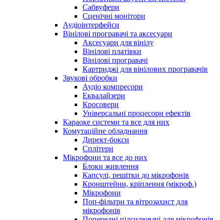
Сабвуфери
Сценічні монітори
Аудіоінтерфейси
Вінілові програвачі та аксесуари
Аксесуари для вінілу
Вінілові платівки
Вінілові програвачі
Картриджі для вінілових програвачів
Звукові обробки
Аудіо компресори
Еквалайзери
Кросовери
Універсальні процесори ефектів
Караоке системи та все для них
Комутаційне обладнання
Директ-бокси
Сплітери
Мікрофони та все до них
Блоки живлення
Капсулі, решітки до мікрофонів
Кронштейни, кріплення (мікроф.)
Мікрофони
Поп-фільтри та вітрозахист для
мікрофонів
Попередні підсилювачі для мікрофонів