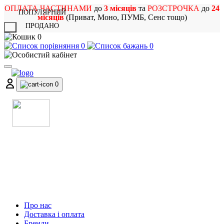
ОПЛАТА ЧАСТИНАМИ
до
3 місяців
та
РОЗСТРОЧКА
до
24
ПОПУЛЯРНИЙ
місяців
(Приват, Моно, ПУМБ, Сенс тощо)
ПРОДАНО
X
0
0
0
0
МАГАЗИН
МУЗИЧНИХ ІНСТРУМЕНТІВ
ТА РОК АТРИБУТИКИ
Про нас
Доставка і оплата
Бренди