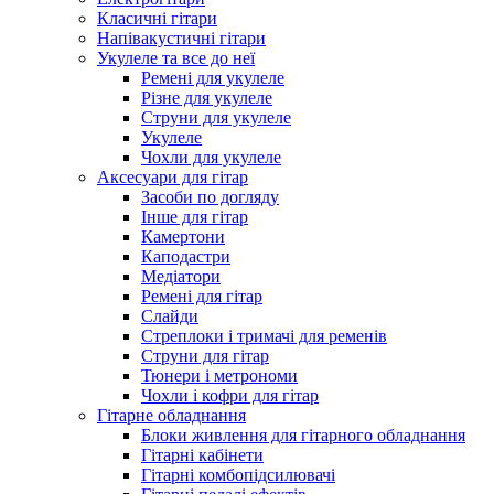
Класичні гітари
Напівакустичні гітари
Укулеле та все до неї
Ремені для укулеле
Різне для укулеле
Струни для укулеле
Укулеле
Чохли для укулеле
Аксесуари для гітар
Засоби по догляду
Інше для гітар
Камертони
Каподастри
Медіатори
Ремені для гітар
Слайди
Стреплоки і тримачі для ременів
Струни для гітар
Тюнери і метрономи
Чохли і кофри для гітар
Гітарне обладнання
Блоки живлення для гітарного обладнання
Гітарні кабінети
Гітарні комбопідсилювачі