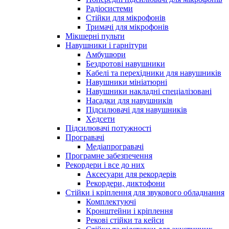
Радіосистеми
Стійки для мікрофонів
Тримачі для мікрофонів
Мікшерні пульти
Навушники і гарнітури
Амбушюри
Бездротові навушники
Кабелі та перехідники для навушників
Навушники мініатюрні
Навушники накладні спеціалізовані
Насадки для навушників
Підсилювачі для навушників
Хедсети
Підсилювачі потужності
Програвачі
Медіапрогравачі
Програмне забезпечення
Рекордери і все до них
Аксесуари для рекордерів
Рекордери, диктофони
Стійки і кріплення для звукового обладнання
Комплектуючі
Кронштейни і кріплення
Рекові стійки та кейси