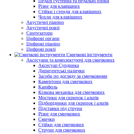
Педалі сустейна та педальні блоки
Різне для клавішних
Стійки і стенди для клавішних
Чохли для клавішних
Акустичні піаніно
Акустичні роялі
Синтезатори
Цифрові органи
Цифрові піаніно
Цифрові роялі
Смичкові інструменти
Аксесуари та комплектуючі для смичкових
Аксесуар Сурдинка
Диригентські палички
Засоби по догляду за смичковими
Камертони для смичкових
Каніфоль
Кілкова механіка для смичкових
Мостики для скрипок і альтів
Підборiдники для скрипок і альтів
Підставки під струни
Різне для смичкових
Смички
Стійки для смичкових
Струни для смичкових