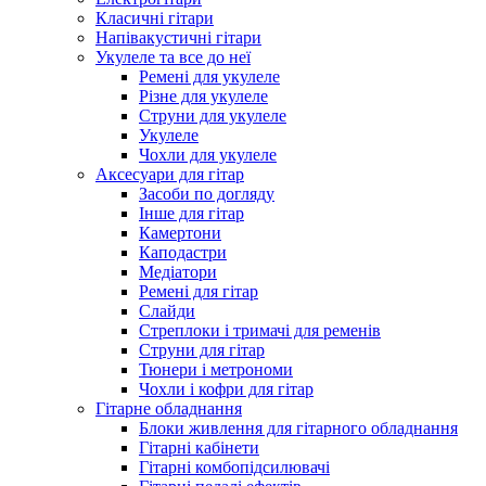
Класичні гітари
Напівакустичні гітари
Укулеле та все до неї
Ремені для укулеле
Різне для укулеле
Струни для укулеле
Укулеле
Чохли для укулеле
Аксесуари для гітар
Засоби по догляду
Інше для гітар
Камертони
Каподастри
Медіатори
Ремені для гітар
Слайди
Стреплоки і тримачі для ременів
Струни для гітар
Тюнери і метрономи
Чохли і кофри для гітар
Гітарне обладнання
Блоки живлення для гітарного обладнання
Гітарні кабінети
Гітарні комбопідсилювачі