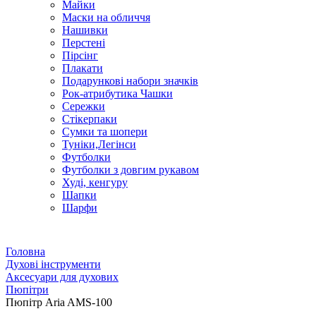
Майки
Маски на обличчя
Нашивки
Перстені
Пірсінг
Плакати
Подарункові набори значків
Рок-атрибутика Чашки
Сережки
Стікерпаки
Сумки та шопери
Туніки,Легінси
Футболки
Футболки з довгим рукавом
Худі, кенгуру
Шапки
Шарфи
Головна
Духові інструменти
Аксесуари для духових
Пюпітри
Пюпітр Aria AMS-100