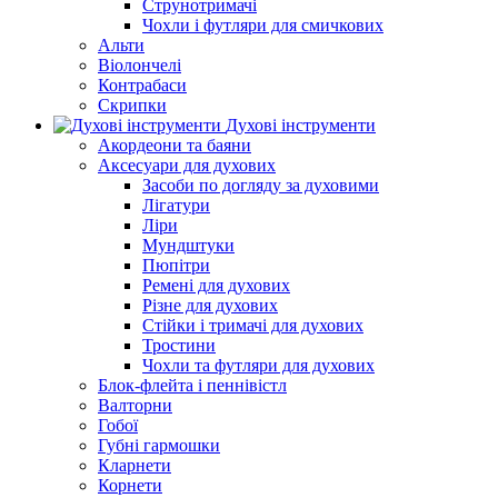
Струнотримачі
Чохли і футляри для смичкових
Альти
Віолончелі
Контрабаси
Скрипки
Духові інструменти
Акордеони та баяни
Аксесуари для духових
Засоби по догляду за духовими
Лігатури
Ліри
Мундштуки
Пюпітри
Ремені для духових
Різне для духових
Стійки і тримачі для духових
Тростини
Чохли та футляри для духових
Блок-флейта і пеннівістл
Валторни
Гобої
Губні гармошки
Кларнети
Корнети