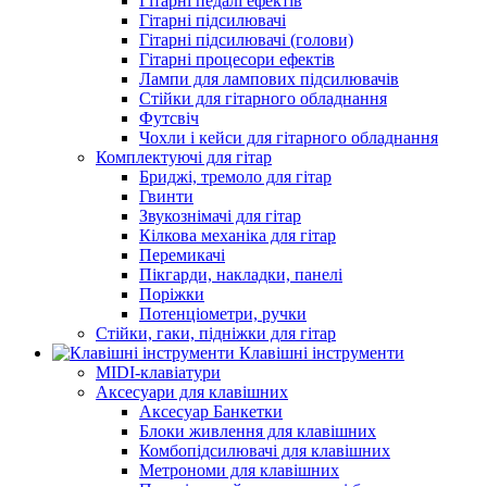
Гітарні педалі ефектів
Гітарні підсилювачі
Гітарні підсилювачі (голови)
Гітарні процесори ефектів
Лампи для лампових підсилювачів
Стійки для гітарного обладнання
Футсвіч
Чохли і кейси для гітарного обладнання
Комплектуючі для гітар
Бриджі, тремоло для гітар
Гвинти
Звукознімачі для гітар
Кілкова механіка для гітар
Перемикачі
Пікгарди, накладки, панелі
Поріжки
Потенціометри, ручки
Стійки, гаки, підніжки для гітар
Клавішні інструменти
MIDI-клавіатури
Аксесуари для клавішних
Аксесуар Банкетки
Блоки живлення для клавішних
Комбопідсилювачі для клавішних
Метрономи для клавішних