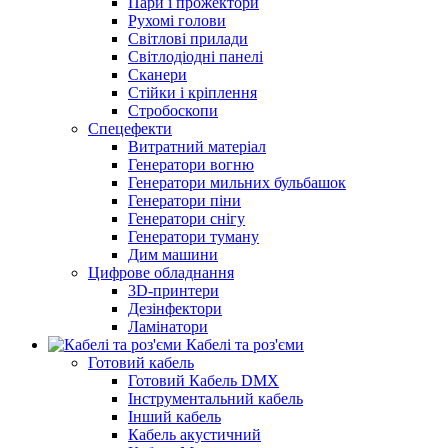
Пари і прожектори
Рухомі голови
Світлові прилади
Світлодіодні панелі
Сканери
Стійки і кріплення
Стробоскопи
Спецефекти
Витратний матеріал
Генератори вогню
Генератори мильних бульбашок
Генератори піни
Генератори снігу
Генератори туману
Дим машини
Цифрове обладнання
3D-принтери
Дезінфектори
Ламінатори
Кабелі та роз'єми
Готовий кабель
Готовий Кабель DMX
Інструментальний кабель
Інший кабель
Кабель акустичний