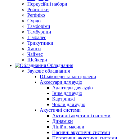
Перкусійні набори
Рейнстіки
Репініко
Сурдо
Тамборіми
Тамбурини
Тімбалес
Трикутники
Ханги
Чаймес
Шейкери
Обладнання
Звукове обладнання
DJ-мікшери та контролери
Аксесуари для аудіо
Адаптери для аудіо
Інше для аудіо
Картриджі
Чохли для аудіо
Акустичні системи
Активні акустичні системи
Динаміки
Лінійні масиви
Пасивні акустичні системи
Портативні акустичні системи