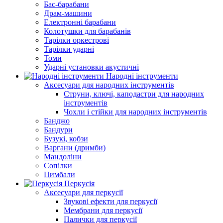
Бас-барабани
Драм-машини
Електронні барабани
Колотушки для барабанів
Тарілки оркестрові
Тарілки ударні
Томи
Ударні установки акустичні
Народні інструменти
Аксесуари для народних інструментів
Струни, ключі, каподастри для народних
інструментів
Чохли і стійки для народних інструментів
Банджо
Бандури
Бузукі, кобзи
Варгани (дримби)
Мандоліни
Сопілки
Цимбали
Перкусія
Аксесуари для перкусії
Звукові ефекти для перкусії
Мембрани для перкусії
Палички для перкусії