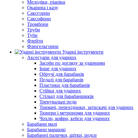
Мелодіки, піаніки
Окарина і казу
Саксгорни
Саксофони
Тромбони
Труби
Туби
Флейти
Флюгельгорни
Ударні інструменти
Аксесуари для ударних
Засоби по догляду за ударними
Інше для ударних
Обручі для барабанів
Педалі для барабанів
Пластики для барабанів
Стійки для ударних
Стільці для барабанщиків
Тренувальні педи
Тримачі, перехідники, затискачі для ударних
Тюнери і метрономи для ударних
Чохли, кофри, кейси для ударних
Барабани малі
Барабани маршові
Барабанні палички, щітки, родси