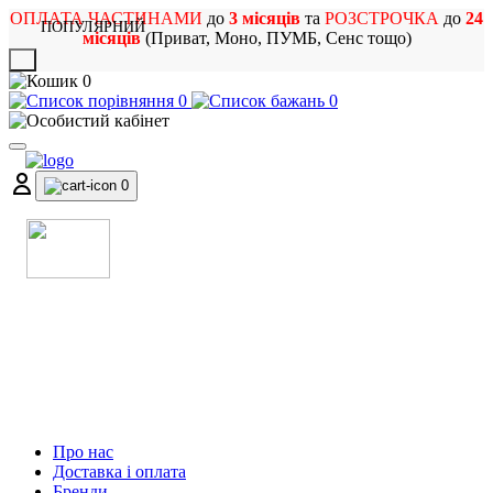
ОПЛАТА ЧАСТИНАМИ
до
3 місяців
та
РОЗСТРОЧКА
до
24
ПОПУЛЯРНИЙ
місяців
(Приват, Моно, ПУМБ, Сенс тощо)
X
0
0
0
0
МАГАЗИН
МУЗИЧНИХ ІНСТРУМЕНТІВ
ТА РОК АТРИБУТИКИ
Про нас
Доставка і оплата
Бренди