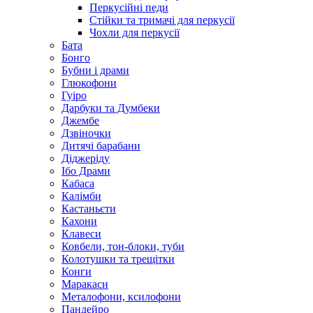
Перкусійні педи
Стійки та тримачі для перкусії
Чохли для перкусії
Бата
Бонго
Бубни і драми
Глюкофони
Гуіро
Дарбуки та Думбеки
Джембе
Дзвіночки
Дитячі барабани
Діджеріду
Ібо Драми
Кабаса
Калімби
Кастаньєти
Кахони
Клавеси
Ковбели, тон-блоки, туби
Колотушки та трещітки
Конги
Маракаси
Металофони, ксилофони
Пандейро