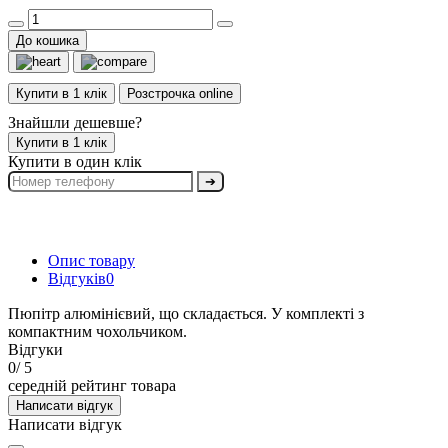
До кошика
Купити в 1 клік
Розстрочка online
Знайшли дешевше?
Купити в 1 клік
Купити в один клік
➔
Опис товару
Відгуків
0
Пюпітр алюмінієвий, що складається. У комплекті з
компактним чохольчиком.
Відгуки
0
/ 5
середній рейтинг товара
Написати відгук
Написати відгук