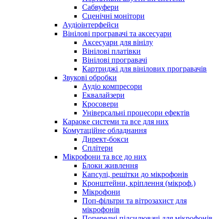
Сабвуфери
Сценічні монітори
Аудіоінтерфейси
Вінілові програвачі та аксесуари
Аксесуари для вінілу
Вінілові платівки
Вінілові програвачі
Картриджі для вінілових програвачів
Звукові обробки
Аудіо компресори
Еквалайзери
Кросовери
Універсальні процесори ефектів
Караоке системи та все для них
Комутаційне обладнання
Директ-бокси
Сплітери
Мікрофони та все до них
Блоки живлення
Капсулі, решітки до мікрофонів
Кронштейни, кріплення (мікроф.)
Мікрофони
Поп-фільтри та вітрозахист для
мікрофонів
Попередні підсилювачі для мікрофонів