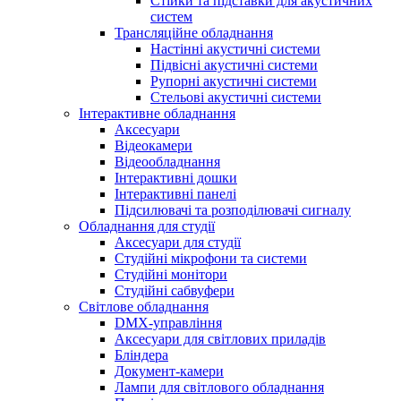
Стійки та підставки для акустичних
систем
Трансляційне обладнання
Настінні акустичні системи
Підвісні акустичні системи
Рупорні акустичні системи
Стельові акустичні системи
Інтерактивне обладнання
Аксесуари
Відеокамери
Відеообладнання
Інтерактивні дошки
Інтерактивні панелі
Підсилювачі та розподілювачі сигналу
Обладнання для студії
Аксесуари для студії
Студійні мікрофони та системи
Студійні монітори
Студійні сабвуфери
Світлове обладнання
DMX-управління
Аксесуари для світлових приладів
Бліндера
Документ-камери
Лампи для світлового обладнання