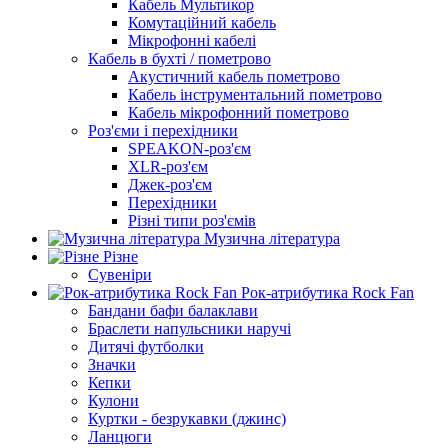
Кабель Мультикор
Комутаційний кабель
Мікрофонні кабелі
Кабель в бухті / пометрово
Акустичний кабель пометрово
Кабель інструментальний пометрово
Кабель мікрофонний пометрово
Роз'єми і перехідники
SPEAKON-роз'єм
XLR-роз'єм
Джек-роз'єм
Перехідники
Різні типи роз'ємів
Музична література
Різне
Сувеніри
Рок-атрибутика Rock Fan
Бандани бафи балаклави
Браслети напульсники наручі
Дитячі футболки
Значки
Кепки
Кулони
Куртки - безрукавки (джинс)
Ланцюги