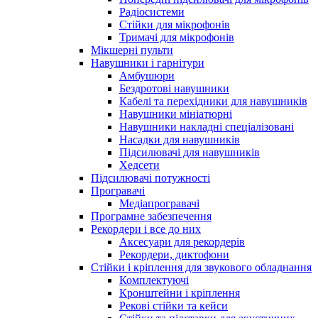
Радіосистеми
Стійки для мікрофонів
Тримачі для мікрофонів
Мікшерні пульти
Навушники і гарнітури
Амбушюри
Бездротові навушники
Кабелі та перехідники для навушників
Навушники мініатюрні
Навушники накладні спеціалізовані
Насадки для навушників
Підсилювачі для навушників
Хедсети
Підсилювачі потужності
Програвачі
Медіапрогравачі
Програмне забезпечення
Рекордери і все до них
Аксесуари для рекордерів
Рекордери, диктофони
Стійки і кріплення для звукового обладнання
Комплектуючі
Кронштейни і кріплення
Рекові стійки та кейси