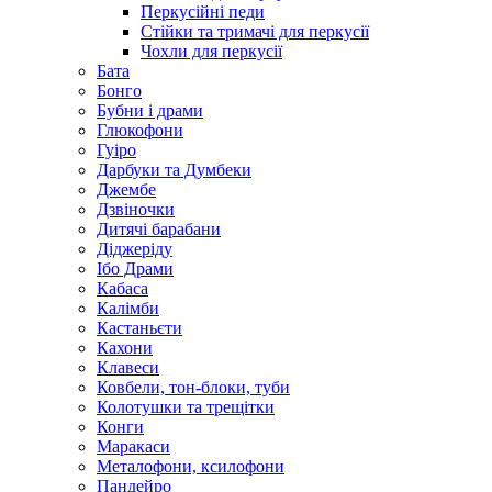
Перкусійні педи
Стійки та тримачі для перкусії
Чохли для перкусії
Бата
Бонго
Бубни і драми
Глюкофони
Гуіро
Дарбуки та Думбеки
Джембе
Дзвіночки
Дитячі барабани
Діджеріду
Ібо Драми
Кабаса
Калімби
Кастаньєти
Кахони
Клавеси
Ковбели, тон-блоки, туби
Колотушки та трещітки
Конги
Маракаси
Металофони, ксилофони
Пандейро