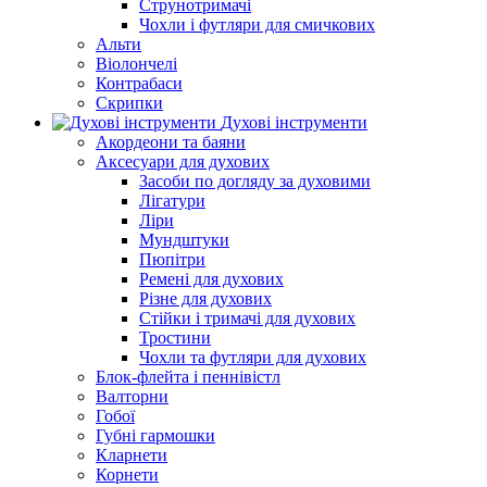
Струнотримачі
Чохли і футляри для смичкових
Альти
Віолончелі
Контрабаси
Скрипки
Духові інструменти
Акордеони та баяни
Аксесуари для духових
Засоби по догляду за духовими
Лігатури
Ліри
Мундштуки
Пюпітри
Ремені для духових
Різне для духових
Стійки і тримачі для духових
Тростини
Чохли та футляри для духових
Блок-флейта і пеннівістл
Валторни
Гобої
Губні гармошки
Кларнети
Корнети