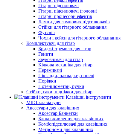
Гітарні педалі ефектів
Гітарні підсилювачі
Гітарні підсилювачі (голови)
Гітарні процесори ефектів
Лампи для лампових підсилювачів
Стійки для гітарного обладнання
Футсвіч
Чохли і кейси для гітарного обладнання
Комплектуючі для гітар
Бриджі, тремоло для гітар
Гвинти
Звукознімачі для гітар
Кілкова механіка для гітар
Перемикачі
Пікгарди, накладки, панелі
Поріжки
Потенціометри, ручки
Стійки, гаки, підніжки для гітар
Клавішні інструменти
MIDI-клавіатури
Аксесуари для клавішних
Аксесуар Банкетки
Блоки живлення для клавішних
Комбопідсилювачі для клавішних
Метрономи для клавішних