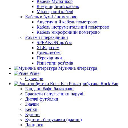
Кабель Мультикор
Комутаційний кабель
Мікрофонні кабелі
Кабель в бухті / пометрово
Акустичний кабель пометрово
Кабель інструментальний пометрово
Кабель мікрофонний пометрово
Роз'єми і перехідники
SPEAKON-роз'єм
XLR-роз'єм
Джек-роз'єм
Перехідники
Різні типи роз'ємів
Музична література
Різне
Сувеніри
Рок-атрибутика Rock Fan
Бандани бафи балаклави
Браслети напульсники наручі
Дитячі футболки
Значки
Кепки
Кулони
Куртки - безрукавки (джинс)
Ланцюги