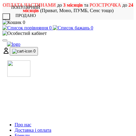
ОПЛАТА ЧАСТИНАМИ
до
3 місяців
та
РОЗСТРОЧКА
до
24
ПОПУЛЯРНИЙ
місяців
(Приват, Моно, ПУМБ, Сенс тощо)
ПРОДАНО
X
0
0
0
0
МАГАЗИН
МУЗИЧНИХ ІНСТРУМЕНТІВ
ТА РОК АТРИБУТИКИ
Про нас
Доставка і оплата
Бренди