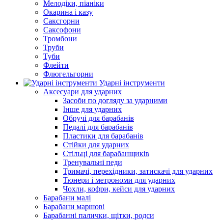
Мелодіки, піаніки
Окарина і казу
Саксгорни
Саксофони
Тромбони
Труби
Туби
Флейти
Флюгельгорни
Ударні інструменти
Аксесуари для ударних
Засоби по догляду за ударними
Інше для ударних
Обручі для барабанів
Педалі для барабанів
Пластики для барабанів
Стійки для ударних
Стільці для барабанщиків
Тренувальні педи
Тримачі, перехідники, затискачі для ударних
Тюнери і метрономи для ударних
Чохли, кофри, кейси для ударних
Барабани малі
Барабани маршові
Барабанні палички, щітки, родси