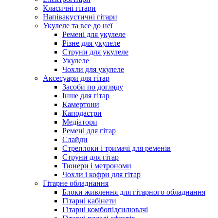
Класичні гітари
Напівакустичні гітари
Укулеле та все до неї
Ремені для укулеле
Різне для укулеле
Струни для укулеле
Укулеле
Чохли для укулеле
Аксесуари для гітар
Засоби по догляду
Інше для гітар
Камертони
Каподастри
Медіатори
Ремені для гітар
Слайди
Стреплоки і тримачі для ременів
Струни для гітар
Тюнери і метрономи
Чохли і кофри для гітар
Гітарне обладнання
Блоки живлення для гітарного обладнання
Гітарні кабінети
Гітарні комбопідсилювачі