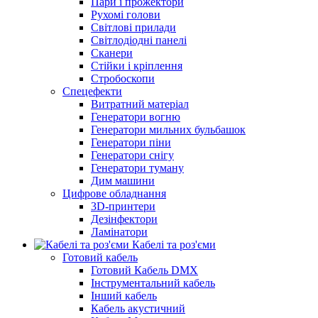
Пари і прожектори
Рухомі голови
Світлові прилади
Світлодіодні панелі
Сканери
Стійки і кріплення
Стробоскопи
Спецефекти
Витратний матеріал
Генератори вогню
Генератори мильних бульбашок
Генератори піни
Генератори снігу
Генератори туману
Дим машини
Цифрове обладнання
3D-принтери
Дезінфектори
Ламінатори
Кабелі та роз'єми
Готовий кабель
Готовий Кабель DMX
Інструментальний кабель
Інший кабель
Кабель акустичний