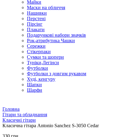
Майки
Маски на обличчя
Нашивки
Перстені
Пірсінг
Плакати
Подарункові набори значків
Рок-атрибутика Чашки
Сережки
Стікерпаки
Сумки та шопери
Туніки,Легінси
Футболки
Футболки з довгим рукавом
Худі, кенгуру
Шапки
Шарфи
Головна
Гітари та обладнання
Класичні гітари
Класична гітара Antonio Sanchez S-3050 Cedar
330 грн