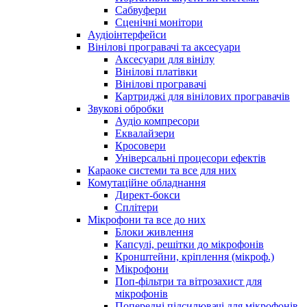
Сабвуфери
Сценічні монітори
Аудіоінтерфейси
Вінілові програвачі та аксесуари
Аксесуари для вінілу
Вінілові платівки
Вінілові програвачі
Картриджі для вінілових програвачів
Звукові обробки
Аудіо компресори
Еквалайзери
Кросовери
Універсальні процесори ефектів
Караоке системи та все для них
Комутаційне обладнання
Директ-бокси
Сплітери
Мікрофони та все до них
Блоки живлення
Капсулі, решітки до мікрофонів
Кронштейни, кріплення (мікроф.)
Мікрофони
Поп-фільтри та вітрозахист для
мікрофонів
Попередні підсилювачі для мікрофонів