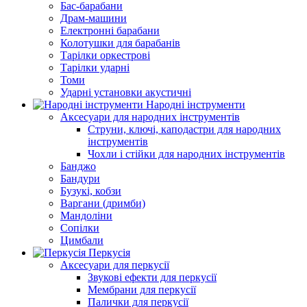
Бас-барабани
Драм-машини
Електронні барабани
Колотушки для барабанів
Тарілки оркестрові
Тарілки ударні
Томи
Ударні установки акустичні
Народні інструменти
Аксесуари для народних інструментів
Струни, ключі, каподастри для народних
інструментів
Чохли і стійки для народних інструментів
Банджо
Бандури
Бузукі, кобзи
Варгани (дримби)
Мандоліни
Сопілки
Цимбали
Перкусія
Аксесуари для перкусії
Звукові ефекти для перкусії
Мембрани для перкусії
Палички для перкусії