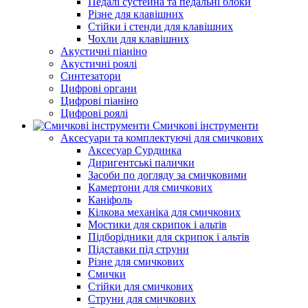
Педалі сустейна та педальні блоки
Різне для клавішних
Стійки і стенди для клавішних
Чохли для клавішних
Акустичні піаніно
Акустичні роялі
Синтезатори
Цифрові органи
Цифрові піаніно
Цифрові роялі
Смичкові інструменти
Аксесуари та комплектуючі для смичкових
Аксесуар Сурдинка
Диригентські палички
Засоби по догляду за смичковими
Камертони для смичкових
Каніфоль
Кілкова механіка для смичкових
Мостики для скрипок і альтів
Підборiдники для скрипок і альтів
Підставки під струни
Різне для смичкових
Смички
Стійки для смичкових
Струни для смичкових