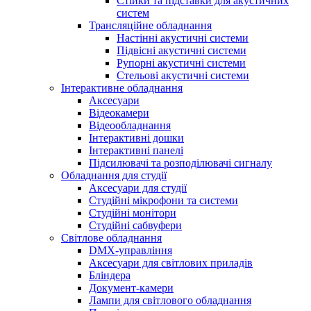
Стійки та підставки для акустичних
систем
Трансляційне обладнання
Настінні акустичні системи
Підвісні акустичні системи
Рупорні акустичні системи
Стельові акустичні системи
Інтерактивне обладнання
Аксесуари
Відеокамери
Відеообладнання
Інтерактивні дошки
Інтерактивні панелі
Підсилювачі та розподілювачі сигналу
Обладнання для студії
Аксесуари для студії
Студійні мікрофони та системи
Студійні монітори
Студійні сабвуфери
Світлове обладнання
DMX-управління
Аксесуари для світлових приладів
Бліндера
Документ-камери
Лампи для світлового обладнання