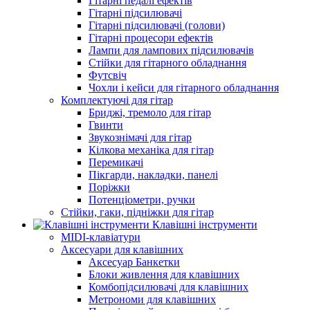
Гітарні педалі ефектів
Гітарні підсилювачі
Гітарні підсилювачі (голови)
Гітарні процесори ефектів
Лампи для лампових підсилювачів
Стійки для гітарного обладнання
Футсвіч
Чохли і кейси для гітарного обладнання
Комплектуючі для гітар
Бриджі, тремоло для гітар
Гвинти
Звукознімачі для гітар
Кілкова механіка для гітар
Перемикачі
Пікгарди, накладки, панелі
Поріжки
Потенціометри, ручки
Стійки, гаки, підніжки для гітар
Клавішні інструменти
MIDI-клавіатури
Аксесуари для клавішних
Аксесуар Банкетки
Блоки живлення для клавішних
Комбопідсилювачі для клавішних
Метрономи для клавішних