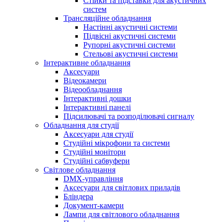
Стійки та підставки для акустичних
систем
Трансляційне обладнання
Настінні акустичні системи
Підвісні акустичні системи
Рупорні акустичні системи
Стельові акустичні системи
Інтерактивне обладнання
Аксесуари
Відеокамери
Відеообладнання
Інтерактивні дошки
Інтерактивні панелі
Підсилювачі та розподілювачі сигналу
Обладнання для студії
Аксесуари для студії
Студійні мікрофони та системи
Студійні монітори
Студійні сабвуфери
Світлове обладнання
DMX-управління
Аксесуари для світлових приладів
Бліндера
Документ-камери
Лампи для світлового обладнання