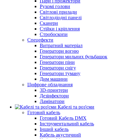
Пари і прожектори
Рухомі голови
Світлові прилади
Світлодіодні панелі
Сканери
Стійки і кріплення
Стробоскопи
Спецефекти
Витратний матеріал
Генератори вогню
Генератори мильних бульбашок
Генератори піни
Генератори снігу
Генератори туману
Дим машини
Цифрове обладнання
3D-принтери
Дезінфектори
Ламінатори
Кабелі та роз'єми
Готовий кабель
Готовий Кабель DMX
Інструментальний кабель
Інший кабель
Кабель акустичний