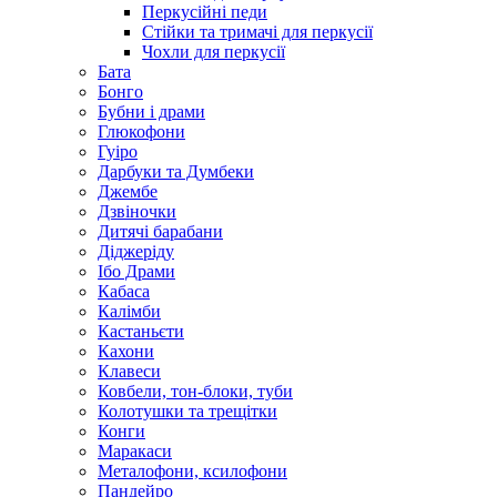
Перкусійні педи
Стійки та тримачі для перкусії
Чохли для перкусії
Бата
Бонго
Бубни і драми
Глюкофони
Гуіро
Дарбуки та Думбеки
Джембе
Дзвіночки
Дитячі барабани
Діджеріду
Ібо Драми
Кабаса
Калімби
Кастаньєти
Кахони
Клавеси
Ковбели, тон-блоки, туби
Колотушки та трещітки
Конги
Маракаси
Металофони, ксилофони
Пандейро