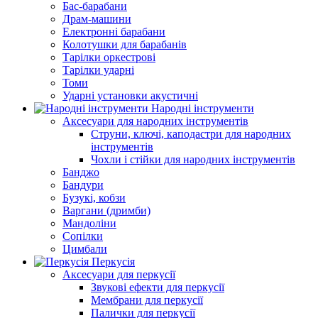
Бас-барабани
Драм-машини
Електронні барабани
Колотушки для барабанів
Тарілки оркестрові
Тарілки ударні
Томи
Ударні установки акустичні
Народні інструменти
Аксесуари для народних інструментів
Струни, ключі, каподастри для народних
інструментів
Чохли і стійки для народних інструментів
Банджо
Бандури
Бузукі, кобзи
Варгани (дримби)
Мандоліни
Сопілки
Цимбали
Перкусія
Аксесуари для перкусії
Звукові ефекти для перкусії
Мембрани для перкусії
Палички для перкусії