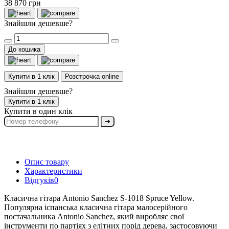
38 870 грн
Знайшли дешевше?
До кошика
Купити в 1 клік
Розстрочка online
Знайшли дешевше?
Купити в 1 клік
Купити в один клік
➔
Опис товару
Характеристики
Відгуків
0
Класична гітара Antonio Sanchez S-1018 Spruce Yellow.
Популярна іспанська класична гітара малосерійного
постачальника Antonio Sanchez, який виробляє свої
інструменти по партіях з елітних порід дерева, застосовуючи