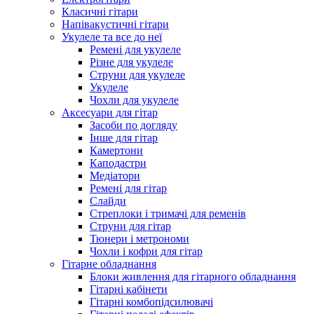
Класичні гітари
Напівакустичні гітари
Укулеле та все до неї
Ремені для укулеле
Різне для укулеле
Струни для укулеле
Укулеле
Чохли для укулеле
Аксесуари для гітар
Засоби по догляду
Інше для гітар
Камертони
Каподастри
Медіатори
Ремені для гітар
Слайди
Стреплоки і тримачі для ременів
Струни для гітар
Тюнери і метрономи
Чохли і кофри для гітар
Гітарне обладнання
Блоки живлення для гітарного обладнання
Гітарні кабінети
Гітарні комбопідсилювачі