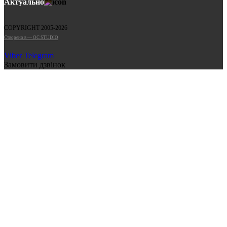
Актуально
COPYRIGHT 2005-2026
Cтворено в — OC STUDIO
Viber
Telegram
Замовити дзвінок