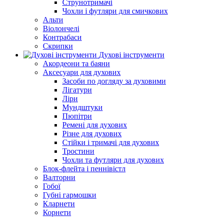
Струнотримачі
Чохли і футляри для смичкових
Альти
Віолончелі
Контрабаси
Скрипки
Духові інструменти
Акордеони та баяни
Аксесуари для духових
Засоби по догляду за духовими
Лігатури
Ліри
Мундштуки
Пюпітри
Ремені для духових
Різне для духових
Стійки і тримачі для духових
Тростини
Чохли та футляри для духових
Блок-флейта і пеннівістл
Валторни
Гобої
Губні гармошки
Кларнети
Корнети