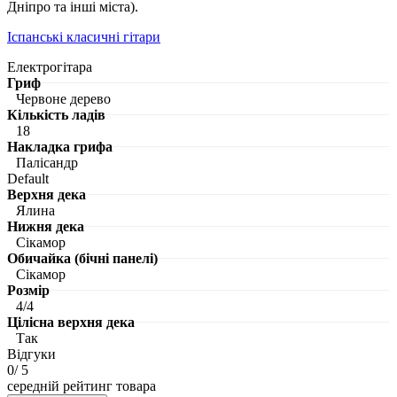
Дніпро та інші міста).
Іспанські класичні гітари
Електрогітара
Гриф
Червоне дерево
Кількість ладів
18
Накладка грифа
Палісандр
Default
Верхня дека
Ялина
Нижня дека
Сікамор
Обичайка (бічні панелі)
Сікамор
Розмір
4/4
Цілісна верхня дека
Так
Відгуки
0
/ 5
середній рейтинг товара