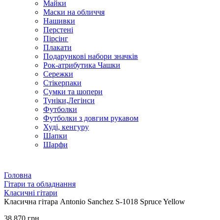
Майки
Маски на обличчя
Нашивки
Перстені
Пірсінг
Плакати
Подарункові набори значків
Рок-атрибутика Чашки
Сережки
Стікерпаки
Сумки та шопери
Туніки,Легінси
Футболки
Футболки з довгим рукавом
Худі, кенгуру
Шапки
Шарфи
Головна
Гітари та обладнання
Класичні гітари
Класична гітара Antonio Sanchez S-1018 Spruce Yellow
38 870 грн