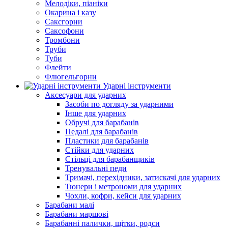
Мелодіки, піаніки
Окарина і казу
Саксгорни
Саксофони
Тромбони
Труби
Туби
Флейти
Флюгельгорни
Ударні інструменти
Аксесуари для ударних
Засоби по догляду за ударними
Інше для ударних
Обручі для барабанів
Педалі для барабанів
Пластики для барабанів
Стійки для ударних
Стільці для барабанщиків
Тренувальні педи
Тримачі, перехідники, затискачі для ударних
Тюнери і метрономи для ударних
Чохли, кофри, кейси для ударних
Барабани малі
Барабани маршові
Барабанні палички, щітки, родси