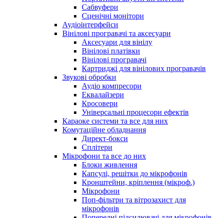
Сабвуфери
Сценічні монітори
Аудіоінтерфейси
Вінілові програвачі та аксесуари
Аксесуари для вінілу
Вінілові платівки
Вінілові програвачі
Картриджі для вінілових програвачів
Звукові обробки
Аудіо компресори
Еквалайзери
Кросовери
Універсальні процесори ефектів
Караоке системи та все для них
Комутаційне обладнання
Директ-бокси
Сплітери
Мікрофони та все до них
Блоки живлення
Капсулі, решітки до мікрофонів
Кронштейни, кріплення (мікроф.)
Мікрофони
Поп-фільтри та вітрозахист для
мікрофонів
Попередні підсилювачі для мікрофонів