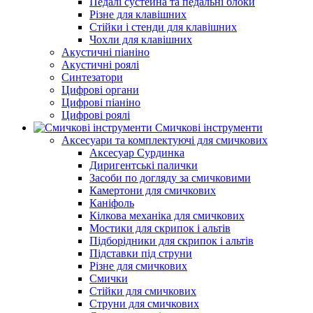
Педалі сустейна та педальні блоки
Різне для клавішних
Стійки і стенди для клавішних
Чохли для клавішних
Акустичні піаніно
Акустичні роялі
Синтезатори
Цифрові органи
Цифрові піаніно
Цифрові роялі
Смичкові інструменти
Аксесуари та комплектуючі для смичкових
Аксесуар Сурдинка
Диригентські палички
Засоби по догляду за смичковими
Камертони для смичкових
Каніфоль
Кілкова механіка для смичкових
Мостики для скрипок і альтів
Підборiдники для скрипок і альтів
Підставки під струни
Різне для смичкових
Смички
Стійки для смичкових
Струни для смичкових