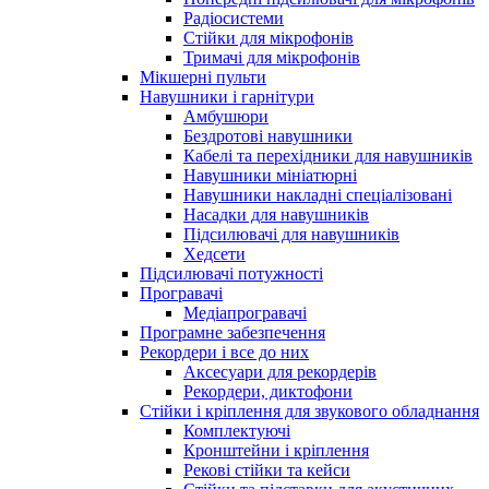
Радіосистеми
Стійки для мікрофонів
Тримачі для мікрофонів
Мікшерні пульти
Навушники і гарнітури
Амбушюри
Бездротові навушники
Кабелі та перехідники для навушників
Навушники мініатюрні
Навушники накладні спеціалізовані
Насадки для навушників
Підсилювачі для навушників
Хедсети
Підсилювачі потужності
Програвачі
Медіапрогравачі
Програмне забезпечення
Рекордери і все до них
Аксесуари для рекордерів
Рекордери, диктофони
Стійки і кріплення для звукового обладнання
Комплектуючі
Кронштейни і кріплення
Рекові стійки та кейси