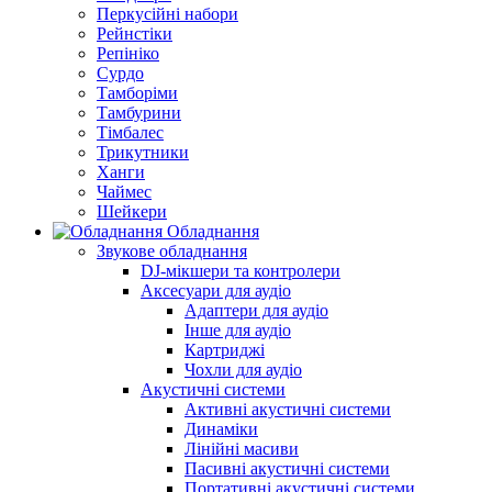
Перкусійні набори
Рейнстіки
Репініко
Сурдо
Тамборіми
Тамбурини
Тімбалес
Трикутники
Ханги
Чаймес
Шейкери
Обладнання
Звукове обладнання
DJ-мікшери та контролери
Аксесуари для аудіо
Адаптери для аудіо
Інше для аудіо
Картриджі
Чохли для аудіо
Акустичні системи
Активні акустичні системи
Динаміки
Лінійні масиви
Пасивні акустичні системи
Портативні акустичні системи