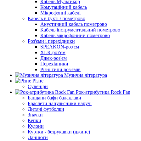
Кабель Мультикор
Комутаційний кабель
Мікрофонні кабелі
Кабель в бухті / пометрово
Акустичний кабель пометрово
Кабель інструментальний пометрово
Кабель мікрофонний пометрово
Роз'єми і перехідники
SPEAKON-роз'єм
XLR-роз'єм
Джек-роз'єм
Перехідники
Різні типи роз'ємів
Музична література
Різне
Сувеніри
Рок-атрибутика Rock Fan
Бандани бафи балаклави
Браслети напульсники наручі
Дитячі футболки
Значки
Кепки
Кулони
Куртки - безрукавки (джинс)
Ланцюги