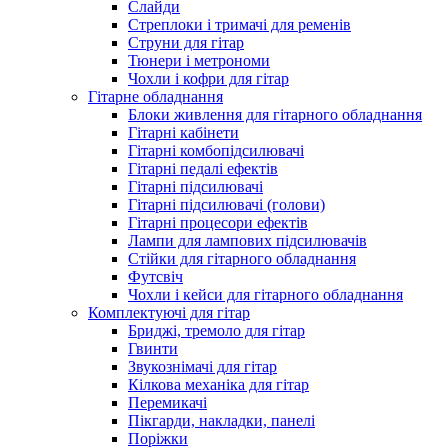
Слайди
Стреплоки і тримачі для ременів
Струни для гітар
Тюнери і метрономи
Чохли і кофри для гітар
Гітарне обладнання
Блоки живлення для гітарного обладнання
Гітарні кабінети
Гітарні комбопідсилювачі
Гітарні педалі ефектів
Гітарні підсилювачі
Гітарні підсилювачі (голови)
Гітарні процесори ефектів
Лампи для лампових підсилювачів
Стійки для гітарного обладнання
Футсвіч
Чохли і кейси для гітарного обладнання
Комплектуючі для гітар
Бриджі, тремоло для гітар
Гвинти
Звукознімачі для гітар
Кілкова механіка для гітар
Перемикачі
Пікгарди, накладки, панелі
Поріжки