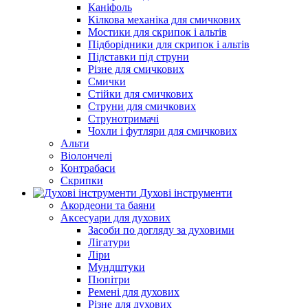
Каніфоль
Кілкова механіка для смичкових
Мостики для скрипок і альтів
Підборiдники для скрипок і альтів
Підставки під струни
Різне для смичкових
Смички
Стійки для смичкових
Струни для смичкових
Струнотримачі
Чохли і футляри для смичкових
Альти
Віолончелі
Контрабаси
Скрипки
Духові інструменти
Акордеони та баяни
Аксесуари для духових
Засоби по догляду за духовими
Лігатури
Ліри
Мундштуки
Пюпітри
Ремені для духових
Різне для духових