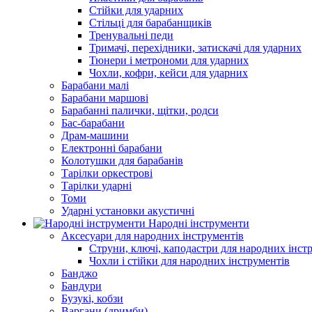
Стійки для ударних
Стільці для барабанщиків
Тренувальні педи
Тримачі, перехідники, затискачі для ударних
Тюнери і метрономи для ударних
Чохли, кофри, кейси для ударних
Барабани малі
Барабани маршові
Барабанні палички, щітки, родси
Бас-барабани
Драм-машини
Електронні барабани
Колотушки для барабанів
Тарілки оркестрові
Тарілки ударні
Томи
Ударні установки акустичні
Народні інструменти
Аксесуари для народних інструментів
Струни, ключі, каподастри для народних інст
Чохли і стійки для народних інструментів
Банджо
Бандури
Бузукі, кобзи
Варгани (дримби)