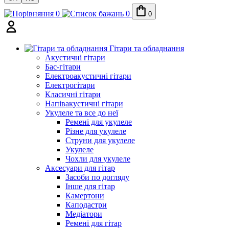
0
0
0
Гітари та обладнання
Акустичні гітари
Бас-гітари
Електроакустичні гітари
Електрогітари
Класичні гітари
Напівакустичні гітари
Укулеле та все до неї
Ремені для укулеле
Різне для укулеле
Струни для укулеле
Укулеле
Чохли для укулеле
Аксесуари для гітар
Засоби по догляду
Інше для гітар
Камертони
Каподастри
Медіатори
Ремені для гітар