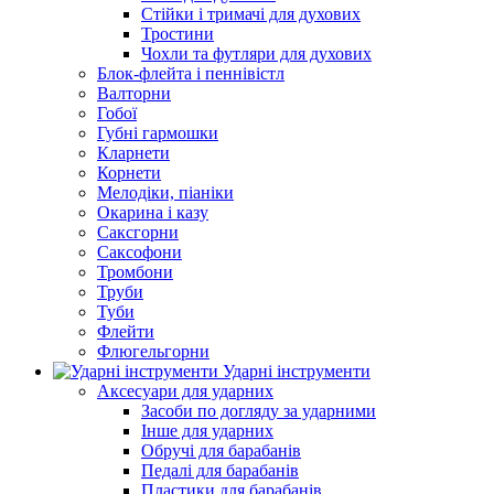
Стійки і тримачі для духових
Тростини
Чохли та футляри для духових
Блок-флейта і пеннівістл
Валторни
Гобої
Губні гармошки
Кларнети
Корнети
Мелодіки, піаніки
Окарина і казу
Саксгорни
Саксофони
Тромбони
Труби
Туби
Флейти
Флюгельгорни
Ударні інструменти
Аксесуари для ударних
Засоби по догляду за ударними
Інше для ударних
Обручі для барабанів
Педалі для барабанів
Пластики для барабанів