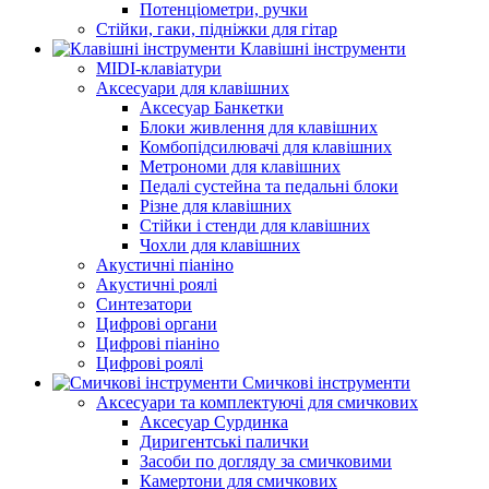
Потенціометри, ручки
Стійки, гаки, підніжки для гітар
Клавішні інструменти
MIDI-клавіатури
Аксесуари для клавішних
Аксесуар Банкетки
Блоки живлення для клавішних
Комбопідсилювачі для клавішних
Метрономи для клавішних
Педалі сустейна та педальні блоки
Різне для клавішних
Стійки і стенди для клавішних
Чохли для клавішних
Акустичні піаніно
Акустичні роялі
Синтезатори
Цифрові органи
Цифрові піаніно
Цифрові роялі
Смичкові інструменти
Аксесуари та комплектуючі для смичкових
Аксесуар Сурдинка
Диригентські палички
Засоби по догляду за смичковими
Камертони для смичкових