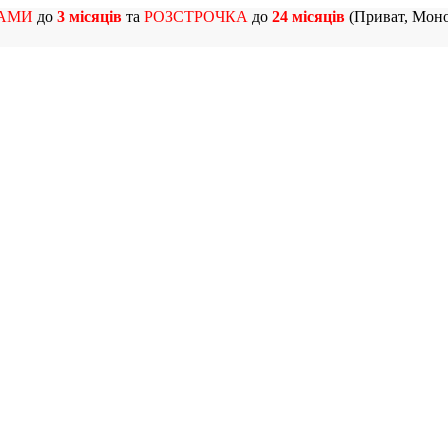
АМИ
до
3 місяців
та
РОЗСТРОЧКА
до
24 місяців
(Приват, Моно