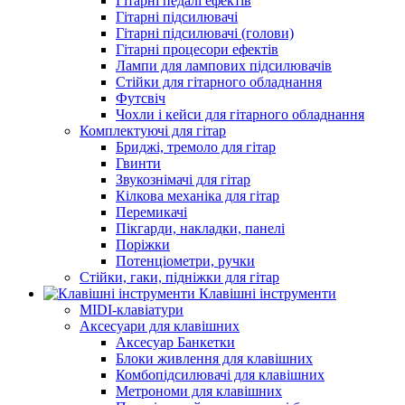
Гітарні педалі ефектів
Гітарні підсилювачі
Гітарні підсилювачі (голови)
Гітарні процесори ефектів
Лампи для лампових підсилювачів
Стійки для гітарного обладнання
Футсвіч
Чохли і кейси для гітарного обладнання
Комплектуючі для гітар
Бриджі, тремоло для гітар
Гвинти
Звукознімачі для гітар
Кілкова механіка для гітар
Перемикачі
Пікгарди, накладки, панелі
Поріжки
Потенціометри, ручки
Стійки, гаки, підніжки для гітар
Клавішні інструменти
MIDI-клавіатури
Аксесуари для клавішних
Аксесуар Банкетки
Блоки живлення для клавішних
Комбопідсилювачі для клавішних
Метрономи для клавішних