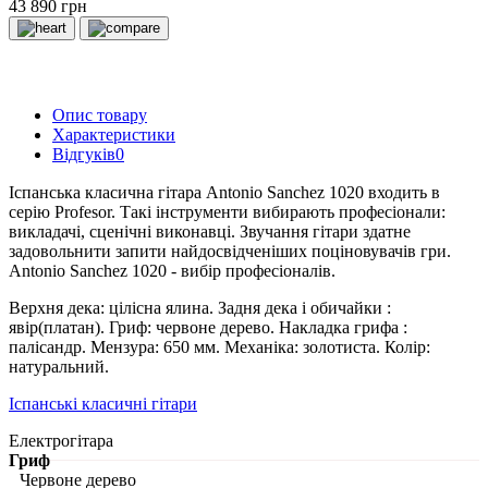
43 890 грн
Опис товару
Характеристики
Відгуків
0
Іспанська класична гітара Antonio Sanchez 1020 входить в
серію Profesor. Такі інструменти вибирають професіонали:
викладачі, сценічні виконавці. Звучання гітари здатне
задовольнити запити найдосвідченіших поціновувачів гри.
Antonio Sanchez 1020 - вибір професіоналів.
Верхня дека: цілісна ялина. Задня дека і обичайки :
явір(платан). Гриф: червоне дерево. Накладка грифа :
палісандр. Мензура: 650 мм. Механіка: золотиста. Колір:
натуральний.
Іспанські класичні гітари
Електрогітара
Гриф
Червоне дерево