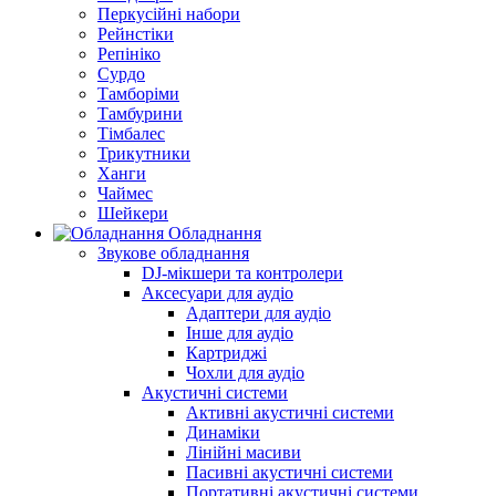
Перкусійні набори
Рейнстіки
Репініко
Сурдо
Тамборіми
Тамбурини
Тімбалес
Трикутники
Ханги
Чаймес
Шейкери
Обладнання
Звукове обладнання
DJ-мікшери та контролери
Аксесуари для аудіо
Адаптери для аудіо
Інше для аудіо
Картриджі
Чохли для аудіо
Акустичні системи
Активні акустичні системи
Динаміки
Лінійні масиви
Пасивні акустичні системи
Портативні акустичні системи