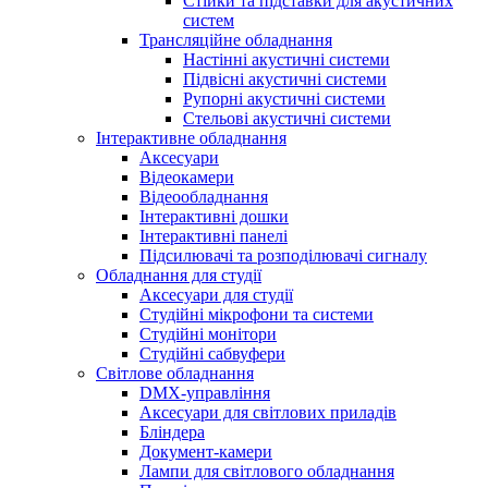
Стійки та підставки для акустичних
систем
Трансляційне обладнання
Настінні акустичні системи
Підвісні акустичні системи
Рупорні акустичні системи
Стельові акустичні системи
Інтерактивне обладнання
Аксесуари
Відеокамери
Відеообладнання
Інтерактивні дошки
Інтерактивні панелі
Підсилювачі та розподілювачі сигналу
Обладнання для студії
Аксесуари для студії
Студійні мікрофони та системи
Студійні монітори
Студійні сабвуфери
Світлове обладнання
DMX-управління
Аксесуари для світлових приладів
Бліндера
Документ-камери
Лампи для світлового обладнання