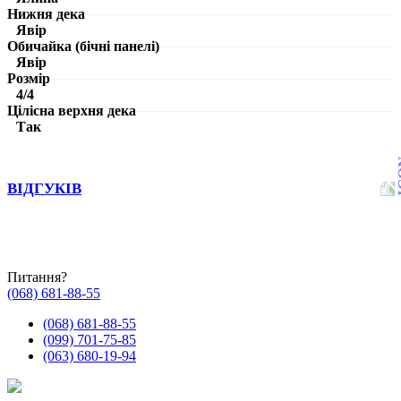
Нижня дека
Явір
Обичайка (бічні панелі)
Явір
Розмір
4/4
Цілісна верхня дека
Так
ВІДГУКІВ
Питання?
(068) 681-88-55
(068) 681-88-55
(099) 701-75-85
(063) 680-19-94