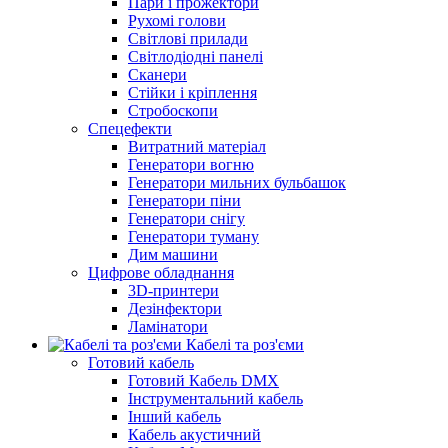
Пари і прожектори
Рухомі голови
Світлові прилади
Світлодіодні панелі
Сканери
Стійки і кріплення
Стробоскопи
Спецефекти
Витратний матеріал
Генератори вогню
Генератори мильних бульбашок
Генератори піни
Генератори снігу
Генератори туману
Дим машини
Цифрове обладнання
3D-принтери
Дезінфектори
Ламінатори
Кабелі та роз'єми
Готовий кабель
Готовий Кабель DMX
Інструментальний кабель
Інший кабель
Кабель акустичний