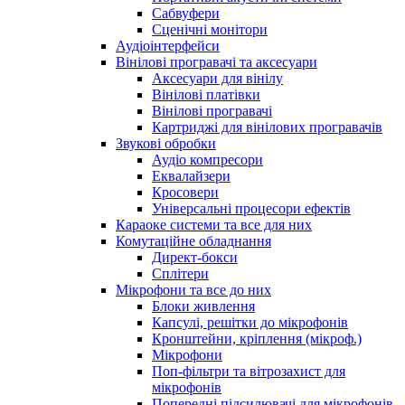
Сабвуфери
Сценічні монітори
Аудіоінтерфейси
Вінілові програвачі та аксесуари
Аксесуари для вінілу
Вінілові платівки
Вінілові програвачі
Картриджі для вінілових програвачів
Звукові обробки
Аудіо компресори
Еквалайзери
Кросовери
Універсальні процесори ефектів
Караоке системи та все для них
Комутаційне обладнання
Директ-бокси
Сплітери
Мікрофони та все до них
Блоки живлення
Капсулі, решітки до мікрофонів
Кронштейни, кріплення (мікроф.)
Мікрофони
Поп-фільтри та вітрозахист для
мікрофонів
Попередні підсилювачі для мікрофонів