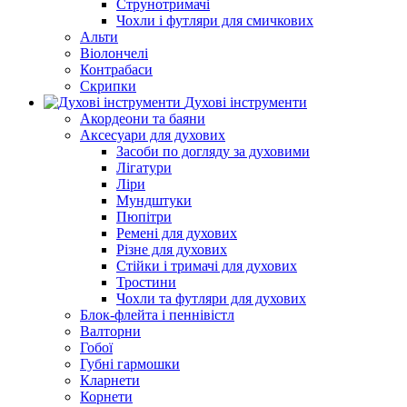
Струнотримачі
Чохли і футляри для смичкових
Альти
Віолончелі
Контрабаси
Скрипки
Духові інструменти
Акордеони та баяни
Аксесуари для духових
Засоби по догляду за духовими
Лігатури
Ліри
Мундштуки
Пюпітри
Ремені для духових
Різне для духових
Стійки і тримачі для духових
Тростини
Чохли та футляри для духових
Блок-флейта і пеннівістл
Валторни
Гобої
Губні гармошки
Кларнети
Корнети