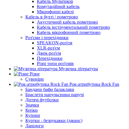
Кабель Мультикор
Комутаційний кабель
Мікрофонні кабелі
Кабель в бухті / пометрово
Акустичний кабель пометрово
Кабель інструментальний пометрово
Кабель мікрофонний пометрово
Роз'єми і перехідники
SPEAKON-роз'єм
XLR-роз'єм
Джек-роз'єм
Перехідники
Різні типи роз'ємів
Музична література
Різне
Сувеніри
Рок-атрибутика Rock Fan
Бандани бафи балаклави
Браслети напульсники наручі
Дитячі футболки
Значки
Кепки
Кулони
Куртки - безрукавки (джинс)
Ланцюги