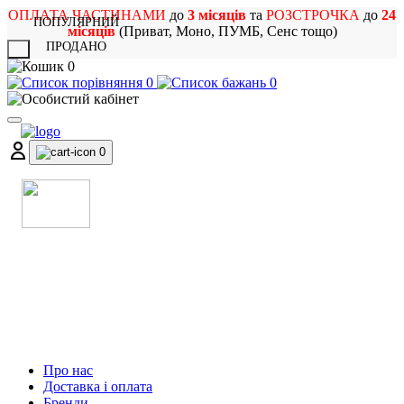
ОПЛАТА ЧАСТИНАМИ
до
3 місяців
та
РОЗСТРОЧКА
до
24
ПОПУЛЯРНИЙ
місяців
(Приват, Моно, ПУМБ, Сенс тощо)
ПРОДАНО
X
0
0
0
0
МАГАЗИН
МУЗИЧНИХ ІНСТРУМЕНТІВ
ТА РОК АТРИБУТИКИ
Про нас
Доставка і оплата
Бренди