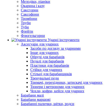
Мелодіки, піаніки
Окарина і казу
Саксгорни
Саксофони
Тромбони
Труби
Туби
Флейти
Флюгельгорни
Ударні інструменти
Аксесуари для ударних
Засоби по догляду за ударними
Інше для ударних
Обручі для барабанів
Педалі для барабанів
Пластики для барабанів
Стійки для ударних
Стільці для барабанщиків
Тренувальні педи
Тримачі, перехідники, затискачі для ударних
Тюнери і метрономи для ударних
Чохли, кофри, кейси для ударних
Барабани малі
Барабани маршові
Барабанні палички, щітки, родси