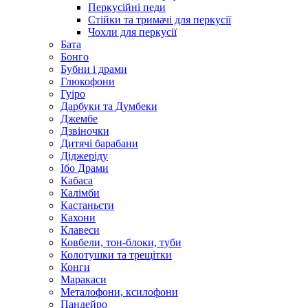
Перкусійні педи
Стійки та тримачі для перкусії
Чохли для перкусії
Бата
Бонго
Бубни і драми
Глюкофони
Гуіро
Дарбуки та Думбеки
Джембе
Дзвіночки
Дитячі барабани
Діджеріду
Ібо Драми
Кабаса
Калімби
Кастаньєти
Кахони
Клавеси
Ковбели, тон-блоки, туби
Колотушки та трещітки
Конги
Маракаси
Металофони, ксилофони
Пандейро