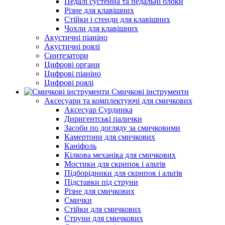
Педалі сустейна та педальні блоки
Різне для клавішних
Стійки і стенди для клавішних
Чохли для клавішних
Акустичні піаніно
Акустичні роялі
Синтезатори
Цифрові органи
Цифрові піаніно
Цифрові роялі
Смичкові інструменти
Аксесуари та комплектуючі для смичкових
Аксесуар Сурдинка
Диригентські палички
Засоби по догляду за смичковими
Камертони для смичкових
Каніфоль
Кілкова механіка для смичкових
Мостики для скрипок і альтів
Підборiдники для скрипок і альтів
Підставки під струни
Різне для смичкових
Смички
Стійки для смичкових
Струни для смичкових