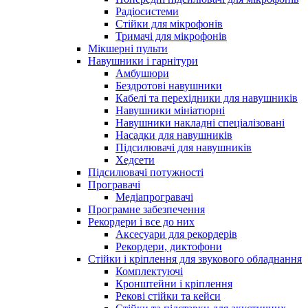
Радіосистеми
Стійки для мікрофонів
Тримачі для мікрофонів
Мікшерні пульти
Навушники і гарнітури
Амбушюри
Бездротові навушники
Кабелі та перехідники для навушників
Навушники мініатюрні
Навушники накладні спеціалізовані
Насадки для навушників
Підсилювачі для навушників
Хедсети
Підсилювачі потужності
Програвачі
Медіапрогравачі
Програмне забезпечення
Рекордери і все до них
Аксесуари для рекордерів
Рекордери, диктофони
Стійки і кріплення для звукового обладнання
Комплектуючі
Кронштейни і кріплення
Рекові стійки та кейси