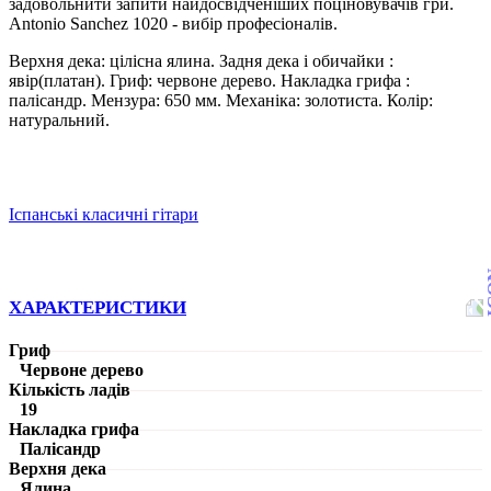
задовольнити запити найдосвідченіших поціновувачів гри.
Antonio Sanchez 1020 - вибір професіоналів.
Верхня дека: цілісна ялина. Задня дека і обичайки :
явір(платан). Гриф: червоне дерево. Накладка грифа :
палісандр. Мензура: 650 мм. Механіка: золотиста. Колір:
натуральний.
Іспанські класичні гітари
ХАРАКТЕРИСТИКИ
Гриф
Червоне дерево
Кількість ладів
19
Накладка грифа
Палісандр
Верхня дека
Ялина