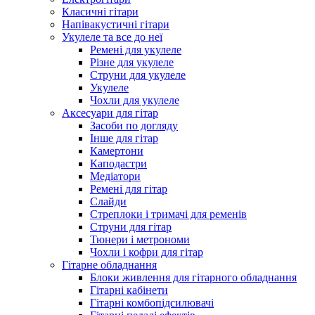
Класичні гітари
Напівакустичні гітари
Укулеле та все до неї
Ремені для укулеле
Різне для укулеле
Струни для укулеле
Укулеле
Чохли для укулеле
Аксесуари для гітар
Засоби по догляду
Інше для гітар
Камертони
Каподастри
Медіатори
Ремені для гітар
Слайди
Стреплоки і тримачі для ременів
Струни для гітар
Тюнери і метрономи
Чохли і кофри для гітар
Гітарне обладнання
Блоки живлення для гітарного обладнання
Гітарні кабінети
Гітарні комбопідсилювачі