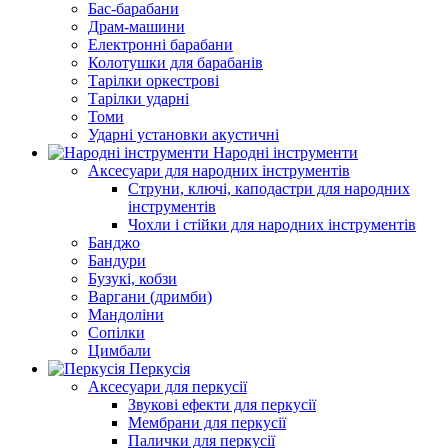
Бас-барабани
Драм-машини
Електронні барабани
Колотушки для барабанів
Тарілки оркестрові
Тарілки ударні
Томи
Ударні установки акустичні
Народні інструменти
Аксесуари для народних інструментів
Струни, ключі, каподастри для народних
інструментів
Чохли і стійки для народних інструментів
Банджо
Бандури
Бузукі, кобзи
Варгани (дримби)
Мандоліни
Сопілки
Цимбали
Перкусія
Аксесуари для перкусії
Звукові ефекти для перкусії
Мембрани для перкусії
Палички для перкусії