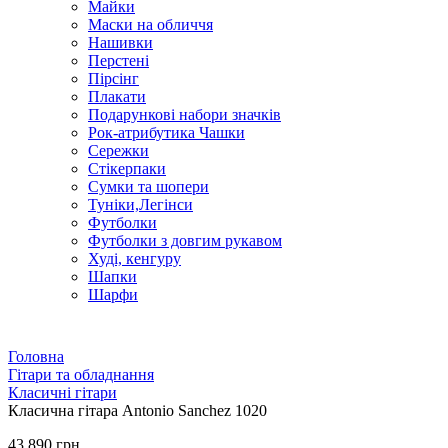
Майки
Маски на обличчя
Нашивки
Перстені
Пірсінг
Плакати
Подарункові набори значків
Рок-атрибутика Чашки
Сережки
Стікерпаки
Сумки та шопери
Туніки,Легінси
Футболки
Футболки з довгим рукавом
Худі, кенгуру
Шапки
Шарфи
Головна
Гітари та обладнання
Класичні гітари
Класична гітара Antonio Sanchez 1020
43 890 грн