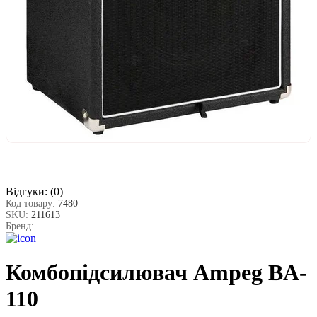
Відгуки:
(0)
Код товару:
7480
SKU:
211613
Бренд:
Комбопідсилювач Ampeg BA-
110