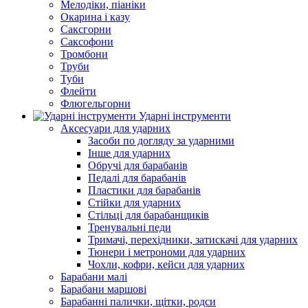
Мелодіки, піаніки
Окарина і казу
Саксгорни
Саксофони
Тромбони
Труби
Туби
Флейти
Флюгельгорни
Ударні інструменти
Аксесуари для ударних
Засоби по догляду за ударними
Інше для ударних
Обручі для барабанів
Педалі для барабанів
Пластики для барабанів
Стійки для ударних
Стільці для барабанщиків
Тренувальні педи
Тримачі, перехідники, затискачі для ударних
Тюнери і метрономи для ударних
Чохли, кофри, кейси для ударних
Барабани малі
Барабани маршові
Барабанні палички, щітки, родси