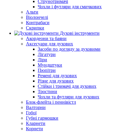
Струнотримачі
Чохли і футляри для смичкових
Альти
Віолончелі
Контрабаси
Скрипки
Духові інструменти
Акордеони та баяни
Аксесуари для духових
Засоби по догляду за духовими
Лігатури
Ліри
Мундштуки
Пюпітри
Ремені для духових
Різне для духових
Стійки і тримачі для духових
Тростини
Чохли та футляри для духових
Блок-флейта і пеннівістл
Валторни
Гобої
Губні гармошки
Кларнети
Корнети