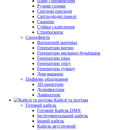
Пари і прожектори
Рухомі голови
Світлові прилади
Світлодіодні панелі
Сканери
Стійки і кріплення
Стробоскопи
Спецефекти
Витратний матеріал
Генератори вогню
Генератори мильних бульбашок
Генератори піни
Генератори снігу
Генератори туману
Дим машини
Цифрове обладнання
3D-принтери
Дезінфектори
Ламінатори
Кабелі та роз'єми
Готовий кабель
Готовий Кабель DMX
Інструментальний кабель
Інший кабель
Кабель акустичний