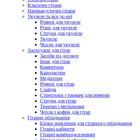
Класичні гітари
Напівакустичні гітари
Укулеле та все до неї
Ремені для укулеле
Різне для укулеле
Струни для укулеле
Укулеле
Чохли для укулеле
Аксесуари для гітар
Засоби по догляду
Інше для гітар
Камертони
Каподастри
Медіатори
Ремені для гітар
Слайди
Стреплоки і тримачі для ременів
Струни для гітар
Тюнери і метрономи
Чохли і кофри для гітар
Гітарне обладнання
Блоки живлення для гітарного обладнання
Гітарні кабінети
Гітарні комбопідсилювачі