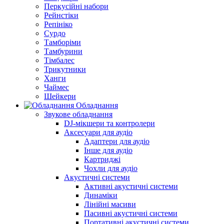
Перкусійні набори
Рейнстіки
Репініко
Сурдо
Тамборіми
Тамбурини
Тімбалес
Трикутники
Ханги
Чаймес
Шейкери
Обладнання
Звукове обладнання
DJ-мікшери та контролери
Аксесуари для аудіо
Адаптери для аудіо
Інше для аудіо
Картриджі
Чохли для аудіо
Акустичні системи
Активні акустичні системи
Динаміки
Лінійні масиви
Пасивні акустичні системи
Портативні акустичні системи