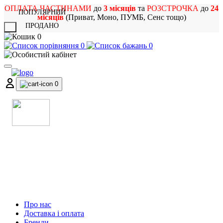
ОПЛАТА ЧАСТИНАМИ
до
3 місяців
та
РОЗСТРОЧКА
до
24
ПОПУЛЯРНИЙ
місяців
(Приват, Моно, ПУМБ, Сенс тощо)
ПРОДАНО
X
0
0
0
0
МАГАЗИН
МУЗИЧНИХ ІНСТРУМЕНТІВ
ТА РОК АТРИБУТИКИ
Про нас
Доставка і оплата
Бренди