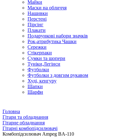
Майки
Маски на обличчя
Нашивки
Перстені
Пірсінг
Плакати
Подарункові набори значків
Рок-атрибутика Чашки
Сережки
Стікерпаки
Сумки та шопери
Туніки,Легінси
Футболки
Футболки з довгим рукавом
Худі, кенгуру
Шапки
Шарфи
Головна
Гітари та обладнання
Гітарне обладнання
Гітарні комбопідсилювачі
Комбопідсилювач Ampeg BA-110