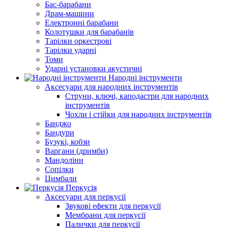
Бас-барабани
Драм-машини
Електронні барабани
Колотушки для барабанів
Тарілки оркестрові
Тарілки ударні
Томи
Ударні установки акустичні
Народні інструменти
Аксесуари для народних інструментів
Струни, ключі, каподастри для народних
інструментів
Чохли і стійки для народних інструментів
Банджо
Бандури
Бузукі, кобзи
Варгани (дримби)
Мандоліни
Сопілки
Цимбали
Перкусія
Аксесуари для перкусії
Звукові ефекти для перкусії
Мембрани для перкусії
Палички для перкусії