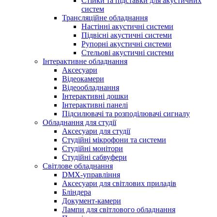
Стійки та підставки для акустичних
систем
Трансляційне обладнання
Настінні акустичні системи
Підвісні акустичні системи
Рупорні акустичні системи
Стельові акустичні системи
Інтерактивне обладнання
Аксесуари
Відеокамери
Відеообладнання
Інтерактивні дошки
Інтерактивні панелі
Підсилювачі та розподілювачі сигналу
Обладнання для студії
Аксесуари для студії
Студійні мікрофони та системи
Студійні монітори
Студійні сабвуфери
Світлове обладнання
DMX-управління
Аксесуари для світлових приладів
Бліндера
Документ-камери
Лампи для світлового обладнання