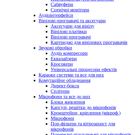
Сабвуфери
Сценічні монітори
Аудіоінтерфейси
Вінілові програвачі та аксесуари
Аксесуари для вінілу
Вінілові платівки
Вінілові програвачі
Картриджі для вінілових програвачів
Звукові обробки
Аудіо компресори
Еквалайзери
Кросовери
Універсальні процесори ефектів
Караоке системи та все для них
Комутаційне обладнання
Директ-бокси
Сплітери
Мікрофони та все до них
Блоки живлення
Капсулі, решітки до мікрофонів
Кронштейни, кріплення (мікроф.)
Мікрофони
Поп-фільтри та вітрозахист для
мікрофонів
Попередні підсилювачі для мікрофонів