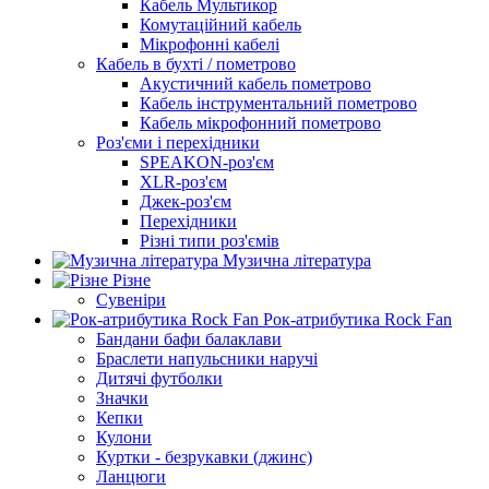
Кабель Мультикор
Комутаційний кабель
Мікрофонні кабелі
Кабель в бухті / пометрово
Акустичний кабель пометрово
Кабель інструментальний пометрово
Кабель мікрофонний пометрово
Роз'єми і перехідники
SPEAKON-роз'єм
XLR-роз'єм
Джек-роз'єм
Перехідники
Різні типи роз'ємів
Музична література
Різне
Сувеніри
Рок-атрибутика Rock Fan
Бандани бафи балаклави
Браслети напульсники наручі
Дитячі футболки
Значки
Кепки
Кулони
Куртки - безрукавки (джинс)
Ланцюги