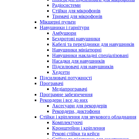
Радіосистеми
Стійки для мікрофонів
Тримачі для мікрофонів
Мікшерні пульти
Навушники і гарнітури
Амбушюри
Бездротові навушники
Кабелі та перехідники для навушників
Навушники мініатюрні
Навушники накладні спеціалізовані
Насадки для навушників
Підсилювачі для навушників
Хедсети
Підсилювачі потужності
Програвачі
Медіапрогравачі
Програмне забезпечення
Рекордери і все до них
Аксесуари для рекордерів
Рекордери, диктофони
Стійки і кріплення для звукового обладнання
Комплектуючі
Кронштейни і кріплення
Рекові стійки та кейси