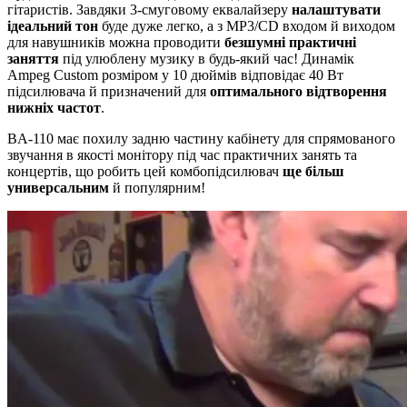
гітаристів. Завдяки 3-смуговому еквалайзеру
налаштувати
ідеальний тон
буде дуже легко, а з МР3/CD входом й виходом
для навушників можна проводити
безшумні практичні
заняття
під улюблену музику в будь-який час! Динамік
Ampeg Custom розміром у 10 дюймів відповідає 40 Вт
підсилювача й призначений для
оптимального відтворення
нижніх частот
.
BA-110 має похилу задню частину кабінету для спрямованого
звучання в якості монітору під час практичних занять та
концертів, що робить цей комбопідсилювач
ще більш
универсальним
й популярним!