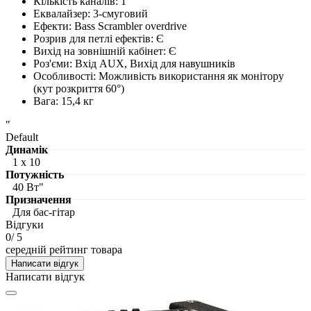
Кількість каналів: 1
Еквалайзер: 3-смуговий
Ефекти: Bass Scrambler overdrive
Розрив для петлі ефектів: Є
Вихід на зовнішній кабінет: Є
Роз'єми: Вхід AUX, Вихід для навушників
Особливості: Можливість використання як монітору
(кут розкриття 60°)
Вага: 15,4 кг
"
Default
Динамік
1 х 10
Потужність
40 Вт"
Призначення
Для бас-гітар
Відгуки
0
/ 5
середній рейтинг товара
Написати відгук
Написати відгук