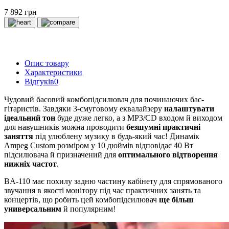
7 892 грн
Опис товару
Характеристики
Відгуків
0
Чудовий басовий комбопідсилювач для починаючих бас-
гітаристів. Завдяки 3-смуговому еквалайзеру
налаштувати
ідеальний тон
буде дуже легко, а з МР3/CD входом й виходом
для навушників можна проводити
безшумні практичні
заняття
під улюблену музику в будь-який час! Динамік
Ampeg Custom розміром у 10 дюймів відповідає 40 Вт
підсилювача й призначений для
оптимального відтворення
нижніх частот
.
BA-110 має похилу задню частину кабінету для спрямованого
звучання в якості монітору під час практичних занять та
концертів, що робить цей комбопідсилювач
ще більш
универсальним
й популярним!