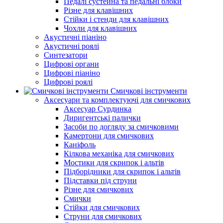
Педалі сустейна та педальні блоки
Різне для клавішних
Стійки і стенди для клавішних
Чохли для клавішних
Акустичні піаніно
Акустичні роялі
Синтезатори
Цифрові органи
Цифрові піаніно
Цифрові роялі
Смичкові інструменти
Аксесуари та комплектуючі для смичкових
Аксесуар Сурдинка
Диригентські палички
Засоби по догляду за смичковими
Камертони для смичкових
Каніфоль
Кілкова механіка для смичкових
Мостики для скрипок і альтів
Підборiдники для скрипок і альтів
Підставки під струни
Різне для смичкових
Смички
Стійки для смичкових
Струни для смичкових