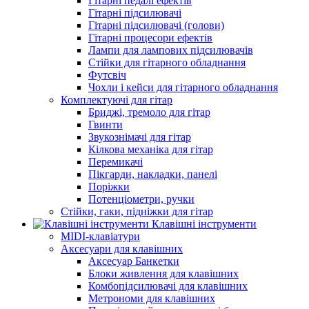
Гітарні педалі ефектів
Гітарні підсилювачі
Гітарні підсилювачі (голови)
Гітарні процесори ефектів
Лампи для лампових підсилювачів
Стійки для гітарного обладнання
Футсвіч
Чохли і кейси для гітарного обладнання
Комплектуючі для гітар
Бриджі, тремоло для гітар
Гвинти
Звукознімачі для гітар
Кілкова механіка для гітар
Перемикачі
Пікгарди, накладки, панелі
Поріжки
Потенціометри, ручки
Стійки, гаки, підніжки для гітар
Клавішні інструменти
MIDI-клавіатури
Аксесуари для клавішних
Аксесуар Банкетки
Блоки живлення для клавішних
Комбопідсилювачі для клавішних
Метрономи для клавішних