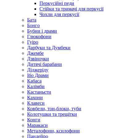
Перкусійні педи
Стійки та тримачі для перкусії
Чохли для перкусії
Бата
Бонго
Бубни і драми
Глюкофони
Гуіро
Дарбуки та Думбеки
Джембе
Дзвіночки
Дитячі барабани
Діджеріду
Ібо Драми
Кабаса
Калімби
Кастаньєти
Кахони
Клавеси
Ковбели, тон-блоки, туби
Колотушки та трещітки
Конги
Маракаси
Металофони, ксилофони
Пандейро