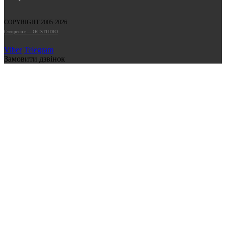
COPYRIGHT 2005-2026
Cтворено в — OC STUDIO
Viber
Telegram
Замовити дзвінок