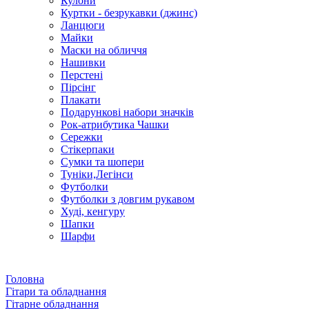
Кулони
Куртки - безрукавки (джинс)
Ланцюги
Майки
Маски на обличчя
Нашивки
Перстені
Пірсінг
Плакати
Подарункові набори значків
Рок-атрибутика Чашки
Сережки
Стікерпаки
Сумки та шопери
Туніки,Легінси
Футболки
Футболки з довгим рукавом
Худі, кенгуру
Шапки
Шарфи
Головна
Гітари та обладнання
Гітарне обладнання