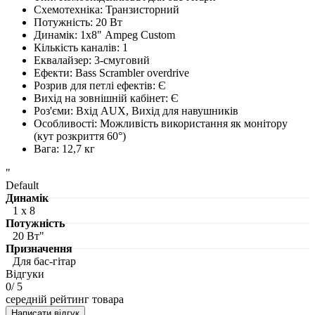
Схемотехніка: Транзисторний
Потужність: 20 Вт
Динамік: 1х8" Ampeg Custom
Кількість каналів: 1
Еквалайзер: 3-смуговий
Ефекти: Bass Scrambler overdrive
Розрив для петлі ефектів: Є
Вихід на зовнішній кабінет: Є
Роз'єми: Вхід AUX, Вихід для навушників
Особливості: Можливість використання як монітору
(кут розкриття 60°)
Вага: 12,7 кг
"
Default
Динамік
1 х 8
Потужність
20 Вт"
Призначення
Для бас-гітар
Відгуки
0
/ 5
середній рейтинг товара
Написати відгук