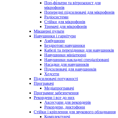
Поп-фільтри та вітрозахист для
мікрофонів
Попередні підсилювачі для мікрофонів
Радіосистеми
Стійки для мікрофонів
Тримачі для мікрофонів
Мікшерні пульти
Навушники і гарнітури
Амбушюри
Бездротові навушники
Кабелі та перехідники для навушників
Навушники мініатюрні
Навушники накладні спеціалізовані
Насадки для навушників
Підсилювачі для навушників
Хедсети
Підсилювачі потужності
Програвачі
Медіапрогравачі
Програмне забезпечення
Рекордери і все до них
Аксесуари для рекордерів
Рекордери, диктофони
Стійки і кріплення для звукового обладнання
Комплектуючі