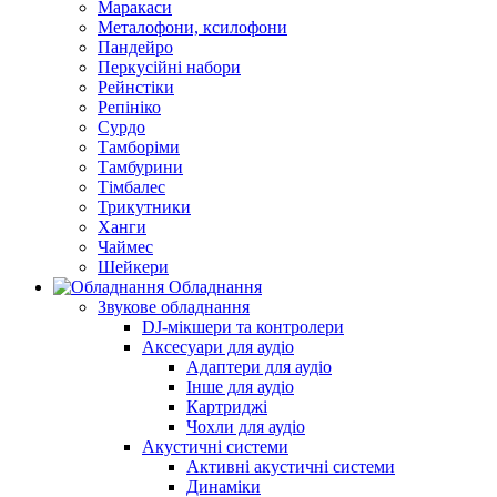
Маракаси
Металофони, ксилофони
Пандейро
Перкусійні набори
Рейнстіки
Репініко
Сурдо
Тамборіми
Тамбурини
Тімбалес
Трикутники
Ханги
Чаймес
Шейкери
Обладнання
Звукове обладнання
DJ-мікшери та контролери
Аксесуари для аудіо
Адаптери для аудіо
Інше для аудіо
Картриджі
Чохли для аудіо
Акустичні системи
Активні акустичні системи
Динаміки