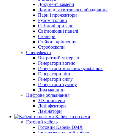
Документ-камери
Лампи для світлового обладнання
Пари і прожектори
Рухомі голови
Світлові прилади
Світлодіодні панелі
Сканери
Стійки і кріплення
Стробоскопи
Спецефекти
Витратний матеріал
Генератори вогню
Генератори мильних бульбашок
Генератори піни
Генератори снігу
Генератори туману
Дим машини
Цифрове обладнання
3D-принтери
Дезінфектори
Ламінатори
Кабелі та роз'єми
Готовий кабель
Готовий Кабель DMX
Інструментальний кабель