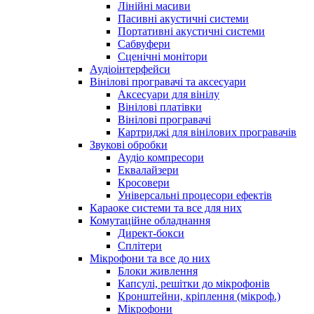
Лінійні масиви
Пасивні акустичні системи
Портативні акустичні системи
Сабвуфери
Сценічні монітори
Аудіоінтерфейси
Вінілові програвачі та аксесуари
Аксесуари для вінілу
Вінілові платівки
Вінілові програвачі
Картриджі для вінілових програвачів
Звукові обробки
Аудіо компресори
Еквалайзери
Кросовери
Універсальні процесори ефектів
Караоке системи та все для них
Комутаційне обладнання
Директ-бокси
Сплітери
Мікрофони та все до них
Блоки живлення
Капсулі, решітки до мікрофонів
Кронштейни, кріплення (мікроф.)
Мікрофони