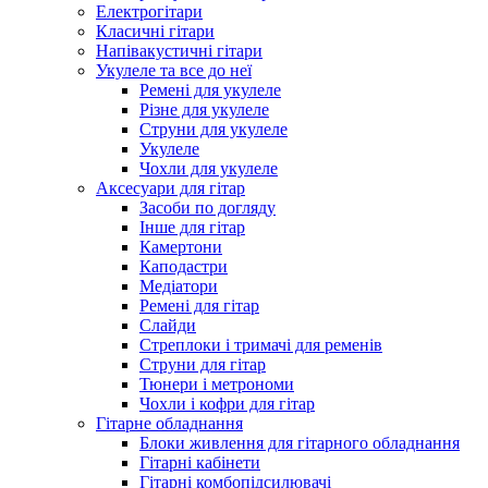
Електрогітари
Класичні гітари
Напівакустичні гітари
Укулеле та все до неї
Ремені для укулеле
Різне для укулеле
Струни для укулеле
Укулеле
Чохли для укулеле
Аксесуари для гітар
Засоби по догляду
Інше для гітар
Камертони
Каподастри
Медіатори
Ремені для гітар
Слайди
Стреплоки і тримачі для ременів
Струни для гітар
Тюнери і метрономи
Чохли і кофри для гітар
Гітарне обладнання
Блоки живлення для гітарного обладнання
Гітарні кабінети
Гітарні комбопідсилювачі