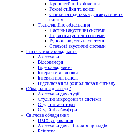
Кронштейни і кріплення
Рекові стійки та кейси
Стійки та підставки для акустичних
систем
Трансляційне обладнання
Настінні акустичні системи
Підвісні акустичні системи
Рупорні акустичні системи
Стельові акустичні системи
Інтерактивне обладнання
Аксесуари
Відеокамери
Відеообладнання
Інтерактивні дошки
Інтерактивні панелі
Підсилювачі та розподілювачі сигналу
Обладнання для студії
Аксесуари для студії
Студійні мікрофони та системи
Студійні монітори
Студійні сабвуфери
Світлове обладнання
DMX-управління
Аксесуари для світлових приладів
Бліндера