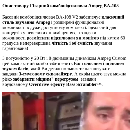
Опис товару Гітарний комбопідсилювач Ampeg BA-108
Басовий комбопідсилювач BA-108 V2 забезпечує
класичний
стиль звучання Ampeg
і розширені функціональні
можливості в дуже доступному комплекті. Ідеальний для
концертів у невеликих приміщеннях, а завдяки
можливості
розмістити підсилювач як монітор
під кутом 60
градусів неперевершена
чіткість і об'ємність
звучання
гарантована!
З потужністю у 20 Вт і 8-дюймовим динаміком Ampeg Custom
цей компактний комбо забезпечить Вас
голосним і щільним
звуком басів
, який Ви детально зможете налаштувати
завдяки
3-смуговому еквалайзеру
. А окрім цього звук можна
різко
забарвити міцним" перегрузом
, завдяки
вбудованому
Overdrive-ефекту Bass Scrambler™
.