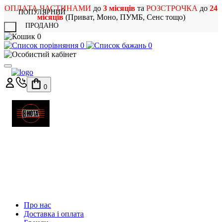
ОПЛАТА ЧАСТИНАМИ
до
3 місяців
та
РОЗСТРОЧКА
до
24
ПОПУЛЯРНИЙ
місяців
(Приват, Моно, ПУМБ, Сенс тощо)
ПРОДАНО
X
0
0
0
0
МАГАЗИН
МУЗИЧНИХ ІНСТРУМЕНТІВ
ТА РОК АТРИБУТИКИ
Про нас
Доставка і оплата