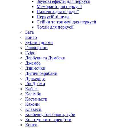
Звукові ефекти для перкусії
Мембрани для перкусії
Палички для перкусії
Перкусійні педи
Стійки та тримачі для перкусії
Чохли для перкусії
Бата
Бонго
Бубни і драми
Глюкофони
Гуіро
Дарбуки та Думбеки
Джембе
Дзвіночки
Дитячі барабани
Діджеріду
Ібо Драми
Кабаса
Калімби
Кастаньєти
Кахони
Клавеси
Ковбели, тон-блоки, туби
Колотушки та трещітки
Конги