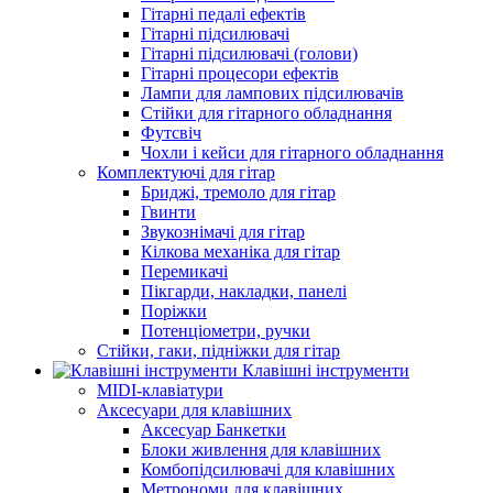
Гітарні педалі ефектів
Гітарні підсилювачі
Гітарні підсилювачі (голови)
Гітарні процесори ефектів
Лампи для лампових підсилювачів
Стійки для гітарного обладнання
Футсвіч
Чохли і кейси для гітарного обладнання
Комплектуючі для гітар
Бриджі, тремоло для гітар
Гвинти
Звукознімачі для гітар
Кілкова механіка для гітар
Перемикачі
Пікгарди, накладки, панелі
Поріжки
Потенціометри, ручки
Стійки, гаки, підніжки для гітар
Клавішні інструменти
MIDI-клавіатури
Аксесуари для клавішних
Аксесуар Банкетки
Блоки живлення для клавішних
Комбопідсилювачі для клавішних
Метрономи для клавішних