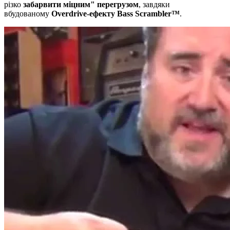
різко
забарвити міцним" перегрузом
, завдяки
вбудованому
Overdrive-ефекту Bass Scrambler™
.