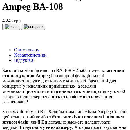
Ampeg BA-108
4 248 грн
Опис товару
Характеристики
Відгуків
0
Басовий комбопідсилювач BA-108 V2 забезпечує
класичний
стиль звучання Ampeg
і розширені функціональні
можливості в дуже доступному комплекті. Ідеальний для
концертів у невеликих приміщеннях, а завдяки
можливості
розмістити підсилювач як монітор
під кутом 60
градусів неперевершена
чіткість і об'ємність
звучання
гарантована!
З потужністю у 20 Вт і 8-дюймовим динаміком Ampeg Custom
цей компактний комбо забезпечить Вас
голосним і щільним
звуком басів
, який Ви детально зможете налаштувати
завдяки
3-смуговому еквалайзеру
. А окрім цього звук можна