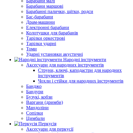
Барабани малі
Барабани маршові
Барабанні палички, щітки, родси
Бас-барабани
Драм-машини
Електронні барабани
Колотушки для барабанів
Тарілки оркестрові
Тарілки ударні
Томи
Ударні установки акустичні
Народні інструменти
Аксесуари для народних інструментів
Струни, ключі, каподастри для народних
інструментів
Чохли і стійки для народних інструментів
Банджо
Бандури
Бузукі, кобзи
Варгани (дримби)
Мандоліни
Сопілки
Цимбали
Перкусія
Аксесуари для перкусії