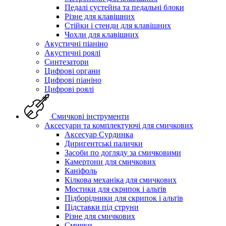
Педалі сустейна та педальні блоки
Різне для клавішних
Стійки і стенди для клавішних
Чохли для клавішних
Акустичні піаніно
Акустичні роялі
Синтезатори
Цифрові органи
Цифрові піаніно
Цифрові роялі
Смичкові інструменти
Аксесуари та комплектуючі для смичкових
Аксесуар Сурдинка
Диригентські палички
Засоби по догляду за смичковими
Камертони для смичкових
Каніфоль
Кілкова механіка для смичкових
Мостики для скрипок і альтів
Підборiдники для скрипок і альтів
Підставки під струни
Різне для смичкових
Смички