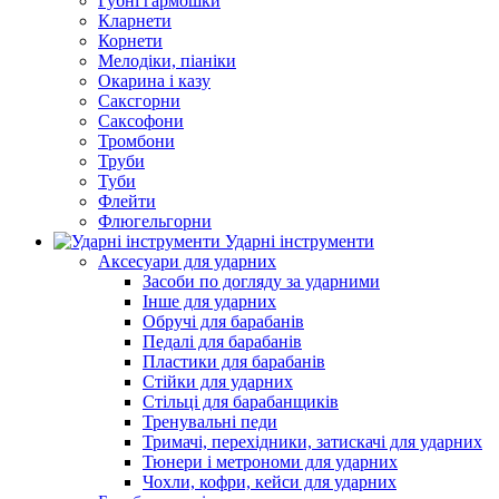
Губні гармошки
Кларнети
Корнети
Мелодіки, піаніки
Окарина і казу
Саксгорни
Саксофони
Тромбони
Труби
Туби
Флейти
Флюгельгорни
Ударні інструменти
Аксесуари для ударних
Засоби по догляду за ударними
Інше для ударних
Обручі для барабанів
Педалі для барабанів
Пластики для барабанів
Стійки для ударних
Стільці для барабанщиків
Тренувальні педи
Тримачі, перехідники, затискачі для ударних
Тюнери і метрономи для ударних
Чохли, кофри, кейси для ударних