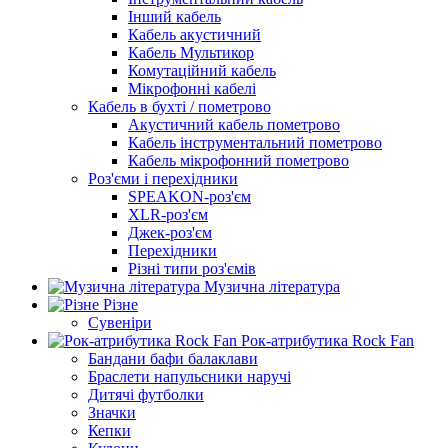
Інший кабель
Кабель акустичний
Кабель Мультикор
Комутаційний кабель
Мікрофонні кабелі
Кабель в бухті / пометрово
Акустичний кабель пометрово
Кабель інструментальний пометрово
Кабель мікрофонний пометрово
Роз'єми і перехідники
SPEAKON-роз'єм
XLR-роз'єм
Джек-роз'єм
Перехідники
Різні типи роз'ємів
Музична література
Різне
Сувеніри
Рок-атрибутика Rock Fan
Бандани бафи балаклави
Браслети напульсники наручі
Дитячі футболки
Значки
Кепки