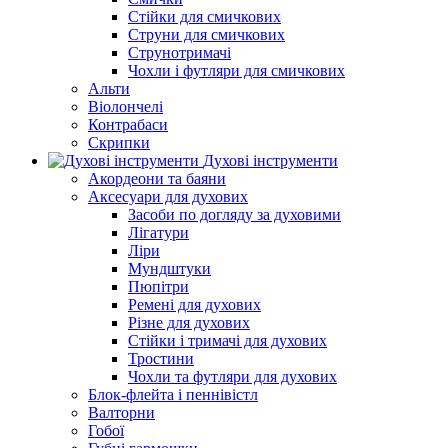
Стійки для смичкових
Струни для смичкових
Струнотримачі
Чохли і футляри для смичкових
Альти
Віолончелі
Контрабаси
Скрипки
Духові інструменти
Акордеони та баяни
Аксесуари для духових
Засоби по догляду за духовими
Лігатури
Ліри
Мундштуки
Пюпітри
Ремені для духових
Різне для духових
Стійки і тримачі для духових
Тростини
Чохли та футляри для духових
Блок-флейта і пеннівістл
Валторни
Гобої