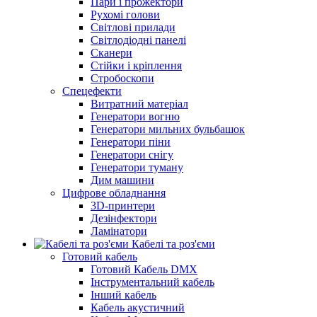
Пари і прожектори
Рухомі голови
Світлові прилади
Світлодіодні панелі
Сканери
Стійки і кріплення
Стробоскопи
Спецефекти
Витратний матеріал
Генератори вогню
Генератори мильних бульбашок
Генератори піни
Генератори снігу
Генератори туману
Дим машини
Цифрове обладнання
3D-принтери
Дезінфектори
Ламінатори
Кабелі та роз'єми
Готовий кабель
Готовий Кабель DMX
Інструментальний кабель
Інший кабель
Кабель акустичний