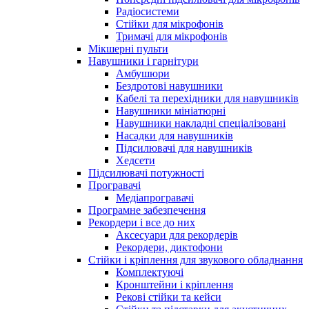
Радіосистеми
Стійки для мікрофонів
Тримачі для мікрофонів
Мікшерні пульти
Навушники і гарнітури
Амбушюри
Бездротові навушники
Кабелі та перехідники для навушників
Навушники мініатюрні
Навушники накладні спеціалізовані
Насадки для навушників
Підсилювачі для навушників
Хедсети
Підсилювачі потужності
Програвачі
Медіапрогравачі
Програмне забезпечення
Рекордери і все до них
Аксесуари для рекордерів
Рекордери, диктофони
Стійки і кріплення для звукового обладнання
Комплектуючі
Кронштейни і кріплення
Рекові стійки та кейси