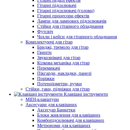
Гітарні педалі ефектів
Гітарні підсилювачі
Гітарні підсилювачі (голови)
Гітарні процесори ефектів
Лампи для лампових підсилювачів
Стійки для гітарного обладнання
Футсвіч
Чохли і кейси для гітарного обладнання
Комплектуючі для гітар
Бриджі, тремоло для гітар
Гвинти
Звукознімачі для гітар
Кілкова механіка для гітар
Перемикачі
Пікгарди, накладки, панелі
Поріжки
Потенціометри, ручки
Стійки, гаки, підніжки для гітар
Клавішні інструменти
MIDI-клавіатури
Аксесуари для клавішних
Аксесуар Банкетки
Блоки живлення для клавішних
Комбопідсилювачі для клавішних
Метрономи для клавішних