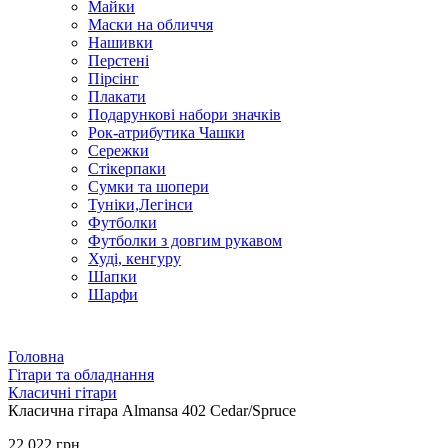
Майки
Маски на обличчя
Нашивки
Перстені
Пірсінг
Плакати
Подарункові набори значків
Рок-атрибутика Чашки
Сережки
Стікерпаки
Сумки та шопери
Туніки,Легінси
Футболки
Футболки з довгим рукавом
Худі, кенгуру
Шапки
Шарфи
Головна
Гітари та обладнання
Класичні гітари
Класична гітара Almansa 402 Cedar/Spruce
22 022 грн