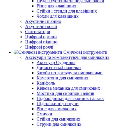
Педалі сустейна та педальні блоки
Різне для клавішних
Стійки і стенди для клавішних
Чохли для клавішних
Акустичні піаніно
Акустичні роялі
Синтезатори
Цифрові органи
Цифрові піаніно
Цифрові роялі
Смичкові інструменти
Аксесуари та комплектуючі для смичкових
Аксесуар Сурдинка
Диригентські палички
Засоби по догляду за смичковими
Камертони для смичкових
Каніфоль
Кілкова механіка для смичкових
Мостики для скрипок і альтів
Підборiдники для скрипок і альтів
Підставки під струни
Різне для смичкових
Смички
Стійки для смичкових
Струни для смичкових