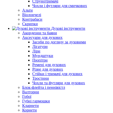
Струнотримачі
Чохли і футляри для смичкових
Альти
Віолончелі
Контрабаси
Скрипки
Духові інструменти
Акордеони та баяни
Аксесуари для духових
Засоби по догляду за духовими
Лігатури
Ліри
Мундштуки
Пюпітри
Ремені для духових
Різне для духових
Стійки і тримачі для духових
Тростини
Чохли та футляри для духових
Блок-флейта і пеннівістл
Валторни
Гобої
Губні гармошки
Кларнети
Корнети