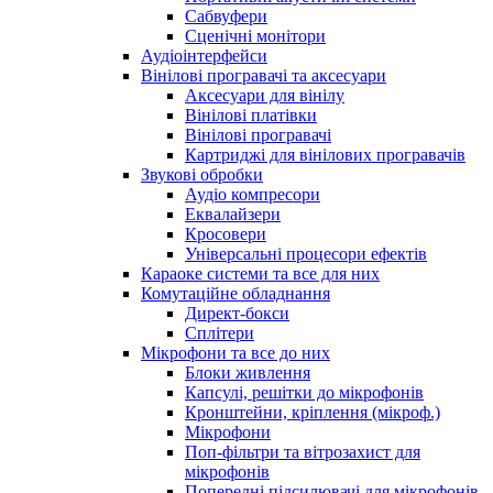
Сабвуфери
Сценічні монітори
Аудіоінтерфейси
Вінілові програвачі та аксесуари
Аксесуари для вінілу
Вінілові платівки
Вінілові програвачі
Картриджі для вінілових програвачів
Звукові обробки
Аудіо компресори
Еквалайзери
Кросовери
Універсальні процесори ефектів
Караоке системи та все для них
Комутаційне обладнання
Директ-бокси
Сплітери
Мікрофони та все до них
Блоки живлення
Капсулі, решітки до мікрофонів
Кронштейни, кріплення (мікроф.)
Мікрофони
Поп-фільтри та вітрозахист для
мікрофонів
Попередні підсилювачі для мікрофонів