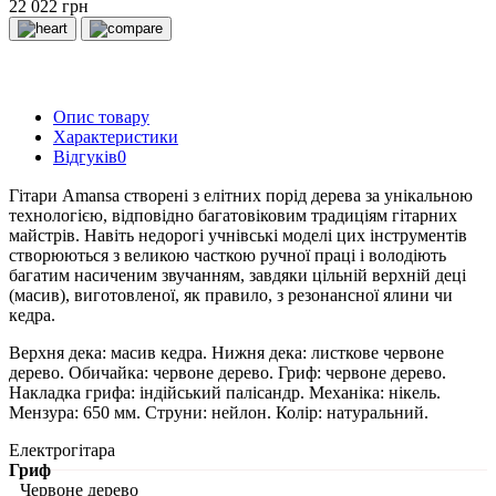
22 022 грн
Опис товару
Характеристики
Відгуків
0
Гітари Amansa створені з елітних порід дерева за унікальною
технологією, відповідно багатовіковим традиціям гітарних
майстрів. Навіть недорогі учнівські моделі цих інструментів
створюються з великою часткою ручної праці і володіють
багатим насиченим звучанням, завдяки цільній верхній деці
(масив), виготовленої, як правило, з резонансної ялини чи
кедра.
Верхня дека: масив кедра. Нижня дека: листкове червоне
дерево. Обичайка: червоне дерево. Гриф: червоне дерево.
Накладка грифа: індійський палісандр. Механіка: нікель.
Мензура: 650 мм. Струни: нейлон. Колір: натуральний.
Електрогітара
Гриф
Червоне дерево