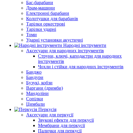
Бас-барабани
Драм-машини
Електронні барабани
Колотушки для барабанів
Тарілки оркестрові
Тарілки ударні
Томи
Ударні установки акустичні
Народні інструменти
Аксесуари для народних інструментів
Струни, ключі, каподастри для народних
інструментів
Чохли і стійки для народних інструментів
Банджо
Бандури
Бузукі, кобзи
Варгани (дримби)
Мандоліни
Сопілки
Цимбали
Перкусія
Аксесуари для перкусії
Звукові ефекти для перкусії
Мембрани для перкусії
Палички для перкусії