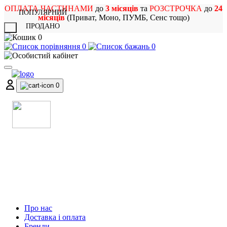
ОПЛАТА ЧАСТИНАМИ
до
3 місяців
та
РОЗСТРОЧКА
до
24
ПОПУЛЯРНИЙ
місяців
(Приват, Моно, ПУМБ, Сенс тощо)
ПРОДАНО
X
0
0
0
0
МАГАЗИН
МУЗИЧНИХ ІНСТРУМЕНТІВ
ТА РОК АТРИБУТИКИ
Про нас
Доставка і оплата
Бренди