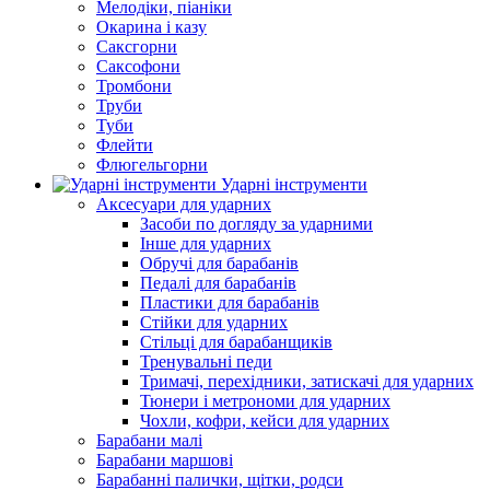
Мелодіки, піаніки
Окарина і казу
Саксгорни
Саксофони
Тромбони
Труби
Туби
Флейти
Флюгельгорни
Ударні інструменти
Аксесуари для ударних
Засоби по догляду за ударними
Інше для ударних
Обручі для барабанів
Педалі для барабанів
Пластики для барабанів
Стійки для ударних
Стільці для барабанщиків
Тренувальні педи
Тримачі, перехідники, затискачі для ударних
Тюнери і метрономи для ударних
Чохли, кофри, кейси для ударних
Барабани малі
Барабани маршові
Барабанні палички, щітки, родси