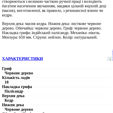
створюються з великою часткою ручної праці і володіють
багатим насиченим звучанням, завдяки цільній верхній деці
(масив), виготовленої, як правило, з резонансної ялини чи
кедра.
Верхня дека: масив кедра. Нижня дека: листкове червоне
дерево. Обичайка: червоне дерево. Гриф: червоне дерево.
Накладка грифа: індійський палісандр. Механіка: нікель.
Мензура: 650 мм. Струни: нейлон. Колір: натуральний.
ХАРАКТЕРИСТИКИ
Гриф
Червоне дерево
Кількість ладів
18
Накладка грифа
Палісандр
Верхня дека
Кедр
Нижня дека
Червоне дерево