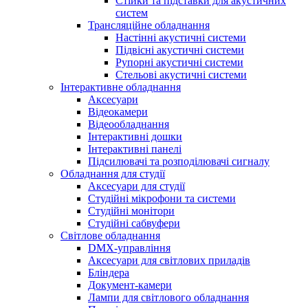
Стійки та підставки для акустичних
систем
Трансляційне обладнання
Настінні акустичні системи
Підвісні акустичні системи
Рупорні акустичні системи
Стельові акустичні системи
Інтерактивне обладнання
Аксесуари
Відеокамери
Відеообладнання
Інтерактивні дошки
Інтерактивні панелі
Підсилювачі та розподілювачі сигналу
Обладнання для студії
Аксесуари для студії
Студійні мікрофони та системи
Студійні монітори
Студійні сабвуфери
Світлове обладнання
DMX-управління
Аксесуари для світлових приладів
Бліндера
Документ-камери
Лампи для світлового обладнання