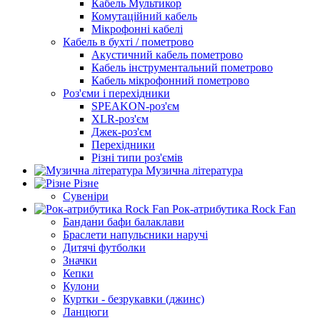
Кабель Мультикор
Комутаційний кабель
Мікрофонні кабелі
Кабель в бухті / пометрово
Акустичний кабель пометрово
Кабель інструментальний пометрово
Кабель мікрофонний пометрово
Роз'єми і перехідники
SPEAKON-роз'єм
XLR-роз'єм
Джек-роз'єм
Перехідники
Різні типи роз'ємів
Музична література
Різне
Сувеніри
Рок-атрибутика Rock Fan
Бандани бафи балаклави
Браслети напульсники наручі
Дитячі футболки
Значки
Кепки
Кулони
Куртки - безрукавки (джинс)
Ланцюги