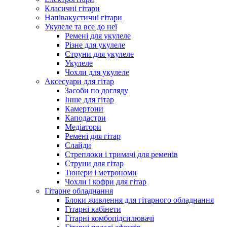
Класичні гітари
Напівакустичні гітари
Укулеле та все до неї
Ремені для укулеле
Різне для укулеле
Струни для укулеле
Укулеле
Чохли для укулеле
Аксесуари для гітар
Засоби по догляду
Інше для гітар
Камертони
Каподастри
Медіатори
Ремені для гітар
Слайди
Стреплоки і тримачі для ременів
Струни для гітар
Тюнери і метрономи
Чохли і кофри для гітар
Гітарне обладнання
Блоки живлення для гітарного обладнання
Гітарні кабінети
Гітарні комбопідсилювачі