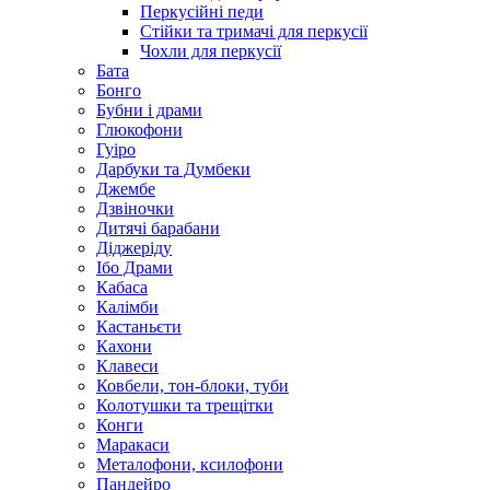
Перкусійні педи
Стійки та тримачі для перкусії
Чохли для перкусії
Бата
Бонго
Бубни і драми
Глюкофони
Гуіро
Дарбуки та Думбеки
Джембе
Дзвіночки
Дитячі барабани
Діджеріду
Ібо Драми
Кабаса
Калімби
Кастаньєти
Кахони
Клавеси
Ковбели, тон-блоки, туби
Колотушки та трещітки
Конги
Маракаси
Металофони, ксилофони
Пандейро