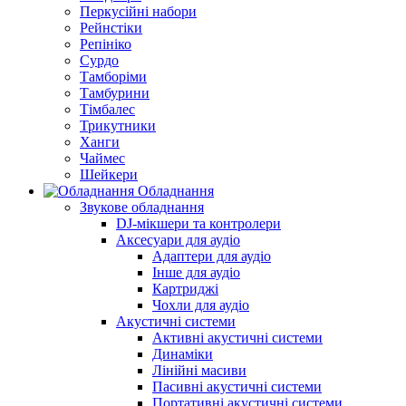
Перкусійні набори
Рейнстіки
Репініко
Сурдо
Тамборіми
Тамбурини
Тімбалес
Трикутники
Ханги
Чаймес
Шейкери
Обладнання
Звукове обладнання
DJ-мікшери та контролери
Аксесуари для аудіо
Адаптери для аудіо
Інше для аудіо
Картриджі
Чохли для аудіо
Акустичні системи
Активні акустичні системи
Динаміки
Лінійні масиви
Пасивні акустичні системи
Портативні акустичні системи