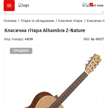
ОПЛАТА ЧАСТИНАМИ
ДО
3 МІСЯЦІВ
ТА
РОЗСТРОЧКА
ДО
2
0
Головна
Гітари та обладнання
Класичні гітари
Класична гіт
Класична гітара Alhambra Z-Nature
Код товару:
4836
SKU:
AL-0027
ПРОДАНО