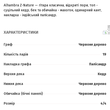
Alhambra Z-Nature — гітара класична, відкриті пори, топ -
суцільний кедр, бек та обичайка - махогон, одинарний кант,
накладка - індійський палісандр.
ХАРАКТЕРИСТИКИ
Гриф
Червоне дерево
Кількість ладів
19
Накладка грифа
Палісандр
Верхня дека
Кедр
Нижня дека
Червоне дерево
Обичайка (бічні панелі)
Червоне дерево
Розмір
4/4