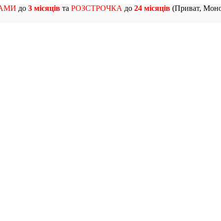
АМИ
до
3 місяців
та
РОЗСТРОЧКА
до
24 місяців
(Приват, Моно