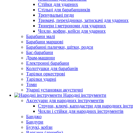
Стійки для ударних
Стільці для барабанщиків
Тренувальні педи
Тримачі, перехідники, затискачі для ударних
Тюнери і метрономи для ударних
Чохли, кофри, кейси для ударних
Барабани малі
Барабани маршові
Барабанні палички, щітки, родси
Бас-барабани
Драм-машини
Електронні барабани
Колотушки для барабанів
Тарілки оркестрові
Тарілки ударні
Томи
Ударні установки акустичні
Народні інструменти
Аксесуари для народних інструментів
Струни, ключі, каподастри для народних інст
Чохли і стійки для народних інструментів
Банджо
Бандури
Бузукі, кобзи
Варгани (дримби)