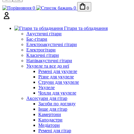
0
0
0
Гітари та обладнання
Акустичні гітари
Бас-гітари
Електроакустичні гітари
Електрогітари
Класичні гітари
Напівакустичні гітари
Укулеле та все до неї
Ремені для укулеле
Різне для укулеле
Струни для укулеле
Укулеле
Чохли для укулеле
Аксесуари для гітар
Засоби по догляду
Інше для гітар
Камертони
Каподастри
Медіатори
Ремені для гітар