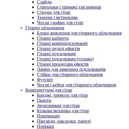
Слайди
Стреплоки і тримачі для ременів
Струни для гітар
Тюнери і метрономи
Чохли і кофри для гітар
Гітарне обладнання
Блоки живлення для гітарного обладнання
Гітарні кабінети
Гітарні комбопідсилювачі
Гітарні педалі ефектів
Гітарні підсилювачі
Гітарні підсилювачі (голови)
Гітарні процесори ефектів
Лампи для лампових підсилювачів
Стійки для гітарного обладнання
Футсвіч
Чохли і кейси для гітарного обладнання
Комплектуючі для гітар
Бриджі, тремоло для гітар
Гвинти
Звукознімачі для гітар
Кілкова механіка для гітар
Перемикачі
Пікгарди, накладки, панелі
Поріжки