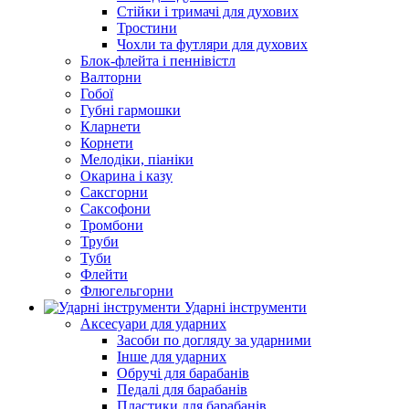
Стійки і тримачі для духових
Тростини
Чохли та футляри для духових
Блок-флейта і пеннівістл
Валторни
Гобої
Губні гармошки
Кларнети
Корнети
Мелодіки, піаніки
Окарина і казу
Саксгорни
Саксофони
Тромбони
Труби
Туби
Флейти
Флюгельгорни
Ударні інструменти
Аксесуари для ударних
Засоби по догляду за ударними
Інше для ударних
Обручі для барабанів
Педалі для барабанів
Пластики для барабанів