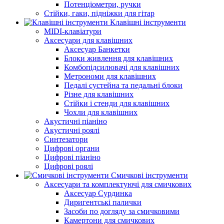
Потенціометри, ручки
Стійки, гаки, підніжки для гітар
Клавішні інструменти
MIDI-клавіатури
Аксесуари для клавішних
Аксесуар Банкетки
Блоки живлення для клавішних
Комбопідсилювачі для клавішних
Метрономи для клавішних
Педалі сустейна та педальні блоки
Різне для клавішних
Стійки і стенди для клавішних
Чохли для клавішних
Акустичні піаніно
Акустичні роялі
Синтезатори
Цифрові органи
Цифрові піаніно
Цифрові роялі
Смичкові інструменти
Аксесуари та комплектуючі для смичкових
Аксесуар Сурдинка
Диригентські палички
Засоби по догляду за смичковими
Камертони для смичкових