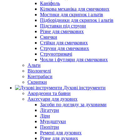
Каніфоль
Кілкова механіка для смичкових
Мостики для скрипок і альтів
Підборiдники для скрипок і альтів
Підставки під струни
Різне для смичкових
Смички
Стійки для смичкових
Струни для смичкових
Струнотримачі
Чохли і футляри для смичкових
Альти
Віолончелі
Контрабаси
Скрипки
Духові інструменти
Акордеони та баяни
Аксесуари для духових
Засоби по догляду за духовими
Лігатури
Ліри
Мундштуки
Пюпітри
Ремені для духових
Різне для духових