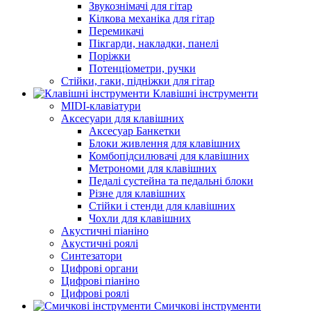
Звукознімачі для гітар
Кілкова механіка для гітар
Перемикачі
Пікгарди, накладки, панелі
Поріжки
Потенціометри, ручки
Стійки, гаки, підніжки для гітар
Клавішні інструменти
MIDI-клавіатури
Аксесуари для клавішних
Аксесуар Банкетки
Блоки живлення для клавішних
Комбопідсилювачі для клавішних
Метрономи для клавішних
Педалі сустейна та педальні блоки
Різне для клавішних
Стійки і стенди для клавішних
Чохли для клавішних
Акустичні піаніно
Акустичні роялі
Синтезатори
Цифрові органи
Цифрові піаніно
Цифрові роялі
Смичкові інструменти