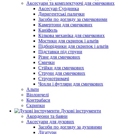
Аксесуари та комплектуючі для смичкових
Аксесуар Сурдинка
Диригентські палички
Засоби по догляду за смичковими
Камертони для смичкових
Каніфоль
Кілкова механіка для смичкових
Мостики для скрипок і альтів
Підборiдники для скрипок і альтів
Підставки під струни
Різне для смичкових
Смички
Стійки для смичкових
Струни для смичкових
Струнотримачі
Чохли і футляри для смичкових
Альти
Віолончелі
Контрабаси
Скрипки
Духові інструменти
Акордеони та баяни
Аксесуари для духових
Засоби по догляду за духовими
Лігатури