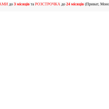
АМИ
до
3 місяців
та
РОЗСТРОЧКА
до
24 місяців
(Приват, Моно