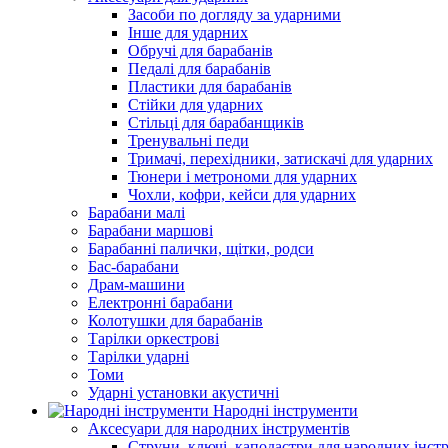
Засоби по догляду за ударними
Інше для ударних
Обручі для барабанів
Педалі для барабанів
Пластики для барабанів
Стійки для ударних
Стільці для барабанщиків
Тренувальні педи
Тримачі, перехідники, затискачі для ударних
Тюнери і метрономи для ударних
Чохли, кофри, кейси для ударних
Барабани малі
Барабани маршові
Барабанні палички, щітки, родси
Бас-барабани
Драм-машини
Електронні барабани
Колотушки для барабанів
Тарілки оркестрові
Тарілки ударні
Томи
Ударні установки акустичні
Народні інструменти
Аксесуари для народних інструментів
Струни, ключі, каподастри для народних інст