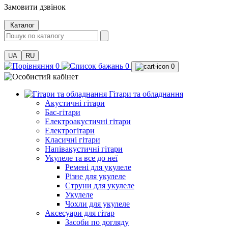
Замовити дзвінок
Каталог
UA
RU
0
0
0
Гітари та обладнання
Акустичні гітари
Бас-гітари
Електроакустичні гітари
Електрогітари
Класичні гітари
Напівакустичні гітари
Укулеле та все до неї
Ремені для укулеле
Різне для укулеле
Струни для укулеле
Укулеле
Чохли для укулеле
Аксесуари для гітар
Засоби по догляду