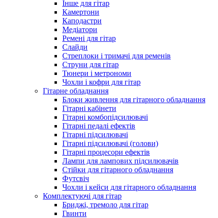
Інше для гітар
Камертони
Каподастри
Медіатори
Ремені для гітар
Слайди
Стреплоки і тримачі для ременів
Струни для гітар
Тюнери і метрономи
Чохли і кофри для гітар
Гітарне обладнання
Блоки живлення для гітарного обладнання
Гітарні кабінети
Гітарні комбопідсилювачі
Гітарні педалі ефектів
Гітарні підсилювачі
Гітарні підсилювачі (голови)
Гітарні процесори ефектів
Лампи для лампових підсилювачів
Стійки для гітарного обладнання
Футсвіч
Чохли і кейси для гітарного обладнання
Комплектуючі для гітар
Бриджі, тремоло для гітар
Гвинти