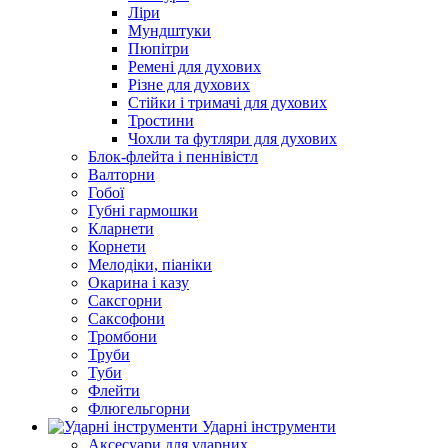
Ліри
Мундштуки
Пюпітри
Ремені для духових
Різне для духових
Стійки і тримачі для духових
Тростини
Чохли та футляри для духових
Блок-флейта і пеннівістл
Валторни
Гобої
Губні гармошки
Кларнети
Корнети
Мелодіки, піаніки
Окарина і казу
Саксгорни
Саксофони
Тромбони
Труби
Туби
Флейти
Флюгельгорни
Ударні інструменти
Аксесуари для ударних