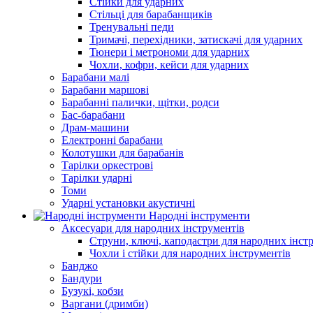
Стійки для ударних
Стільці для барабанщиків
Тренувальні педи
Тримачі, перехідники, затискачі для ударних
Тюнери і метрономи для ударних
Чохли, кофри, кейси для ударних
Барабани малі
Барабани маршові
Барабанні палички, щітки, родси
Бас-барабани
Драм-машини
Електронні барабани
Колотушки для барабанів
Тарілки оркестрові
Тарілки ударні
Томи
Ударні установки акустичні
Народні інструменти
Аксесуари для народних інструментів
Струни, ключі, каподастри для народних інст
Чохли і стійки для народних інструментів
Банджо
Бандури
Бузукі, кобзи
Варгани (дримби)