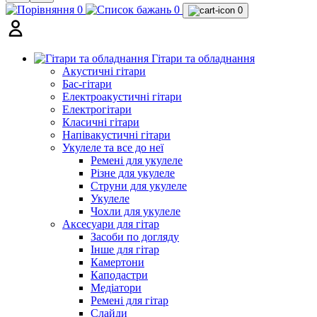
0
0
0
Гітари та обладнання
Акустичні гітари
Бас-гітари
Електроакустичні гітари
Електрогітари
Класичні гітари
Напівакустичні гітари
Укулеле та все до неї
Ремені для укулеле
Різне для укулеле
Струни для укулеле
Укулеле
Чохли для укулеле
Аксесуари для гітар
Засоби по догляду
Інше для гітар
Камертони
Каподастри
Медіатори
Ремені для гітар
Слайди