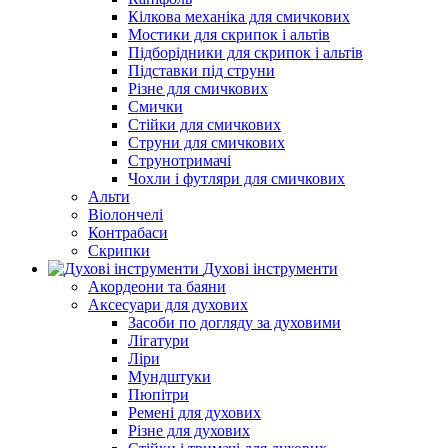
Кілкова механіка для смичкових
Мостики для скрипок і альтів
Підборiдники для скрипок і альтів
Підставки під струни
Різне для смичкових
Смички
Стійки для смичкових
Струни для смичкових
Струнотримачі
Чохли і футляри для смичкових
Альти
Віолончелі
Контрабаси
Скрипки
Духові інструменти
Акордеони та баяни
Аксесуари для духових
Засоби по догляду за духовими
Лігатури
Ліри
Мундштуки
Пюпітри
Ремені для духових
Різне для духових