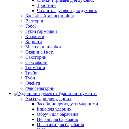
Стійки і тримачі для духових
Тростини
Чохли та футляри для духових
Блок-флейта і пеннівістл
Валторни
Гобої
Губні гармошки
Кларнети
Корнети
Мелодіки, піаніки
Окарина і казу
Саксгорни
Саксофони
Тромбони
Труби
Туби
Флейти
Флюгельгорни
Ударні інструменти
Аксесуари для ударних
Засоби по догляду за ударними
Інше для ударних
Обручі для барабанів
Педалі для барабанів
Пластики для барабанів