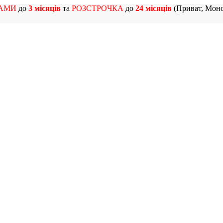
АМИ
до
3 місяців
та
РОЗСТРОЧКА
до
24 місяців
(Приват, Моно