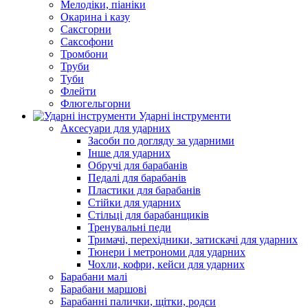
Мелодіки, піаніки
Окарина і казу
Саксгорни
Саксофони
Тромбони
Труби
Туби
Флейти
Флюгельгорни
Ударні інструменти
Аксесуари для ударних
Засоби по догляду за ударними
Інше для ударних
Обручі для барабанів
Педалі для барабанів
Пластики для барабанів
Стійки для ударних
Стільці для барабанщиків
Тренувальні педи
Тримачі, перехідники, затискачі для ударних
Тюнери і метрономи для ударних
Чохли, кофри, кейси для ударних
Барабани малі
Барабани маршові
Барабанні палички, щітки, родси