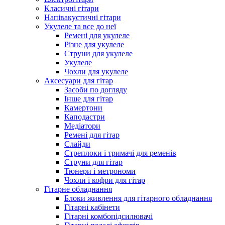
Класичні гітари
Напівакустичні гітари
Укулеле та все до неї
Ремені для укулеле
Різне для укулеле
Струни для укулеле
Укулеле
Чохли для укулеле
Аксесуари для гітар
Засоби по догляду
Інше для гітар
Камертони
Каподастри
Медіатори
Ремені для гітар
Слайди
Стреплоки і тримачі для ременів
Струни для гітар
Тюнери і метрономи
Чохли і кофри для гітар
Гітарне обладнання
Блоки живлення для гітарного обладнання
Гітарні кабінети
Гітарні комбопідсилювачі