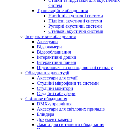
Стійки та підставки для акустичних
систем
Трансляційне обладнання
Настінні акустичні системи
Підвісні акустичні системи
Рупорні акустичні системи
Стельові акустичні системи
Інтерактивне обладнання
Аксесуари
Відеокамери
Відеообладнання
Інтерактивні дошки
Інтерактивні панелі
Підсилювачі та розподілювачі сигналу
Обладнання для студії
Аксесуари для студії
Студійні мікрофони та системи
Студійні монітори
Студійні сабвуфери
Світлове обладнання
DMX-управління
Аксесуари для світлових приладів
Бліндера
Документ-камери
Лампи для світлового обладнання