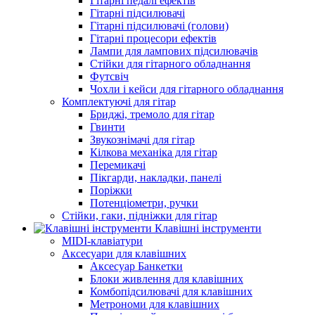
Гітарні педалі ефектів
Гітарні підсилювачі
Гітарні підсилювачі (голови)
Гітарні процесори ефектів
Лампи для лампових підсилювачів
Стійки для гітарного обладнання
Футсвіч
Чохли і кейси для гітарного обладнання
Комплектуючі для гітар
Бриджі, тремоло для гітар
Гвинти
Звукознімачі для гітар
Кілкова механіка для гітар
Перемикачі
Пікгарди, накладки, панелі
Поріжки
Потенціометри, ручки
Стійки, гаки, підніжки для гітар
Клавішні інструменти
MIDI-клавіатури
Аксесуари для клавішних
Аксесуар Банкетки
Блоки живлення для клавішних
Комбопідсилювачі для клавішних
Метрономи для клавішних