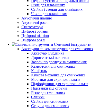
Педалі сустейна та педальні блоки
Різне для клавішних
Стійки і стенди для клавішних
Чохли для клавішних
Акустичні піаніно
Акустичні роялі
Синтезатори
Цифрові органи
Цифрові піаніно
Цифрові роялі
Смичкові інструменти
Аксесуари та комплектуючі для смичкових
Аксесуар Сурдинка
Диригентські палички
Засоби по догляду за смичковими
Камертони для смичкових
Каніфоль
Кілкова механіка для смичкових
Мостики для скрипок і альтів
Підборiдники для скрипок і альтів
Підставки під струни
Різне для смичкових
Смички
Стійки для смичкових
Струни для смичкових