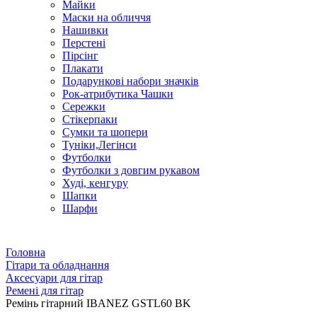
Майки
Маски на обличчя
Нашивки
Перстені
Пірсінг
Плакати
Подарункові набори значків
Рок-атрибутика Чашки
Сережки
Стікерпаки
Сумки та шопери
Туніки,Легінси
Футболки
Футболки з довгим рукавом
Худі, кенгуру
Шапки
Шарфи
Головна
Гітари та обладнання
Аксесуари для гітар
Ремені для гітар
Ремінь гітарний IBANEZ GSTL60 BK