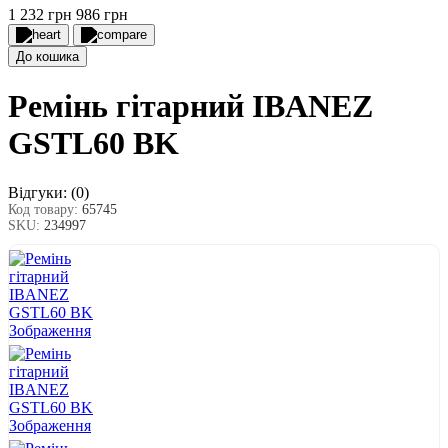
1 232 грн
986 грн
До кошика
Ремінь гітарний IBANEZ
GSTL60 BK
Відгуки:
(0)
Код товару:
65745
SKU:
234997