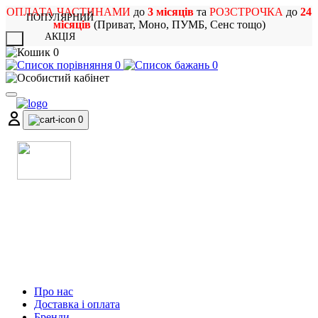
ОПЛАТА ЧАСТИНАМИ
до
3 місяців
та
РОЗСТРОЧКА
до
24
ПОПУЛЯРНИЙ
місяців
(Приват, Моно, ПУМБ, Сенс тощо)
АКЦІЯ
X
0
0
0
0
МАГАЗИН
МУЗИЧНИХ ІНСТРУМЕНТІВ
ТА РОК АТРИБУТИКИ
Про нас
Доставка і оплата
Бренди