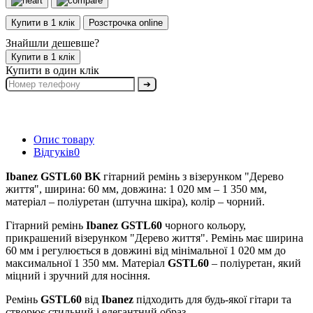
Купити в 1 клік
Розстрочка online
Знайшли дешевше?
Купити в 1 клік
Купити в один клік
➔
Опис товару
Відгуків
0
Ibanez GSTL60 BK
гітарний ремінь з візерунком "Дерево
життя", ширина: 60 мм, довжина: 1 020 мм – 1 350 мм,
матеріал – поліуретан (штучна шкіра), колір – чорний.
Гітарний ремінь
Ibanez GSTL60
чорного кольору,
прикрашений візерунком "Дерево життя". Ремінь має ширина
60 мм і регулюється в довжині від мінімальної 1 020 мм до
максимальної 1 350 мм. Матеріал
GSTL60
– поліуретан, який
міцний і зручний для носіння.
Ремінь
GSTL60
від
Ibanez
підходить для будь-якої гітари та
створює стильний і елегантний образ.