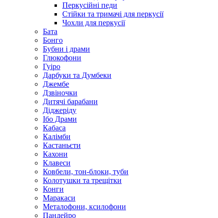
Перкусійні педи
Стійки та тримачі для перкусії
Чохли для перкусії
Бата
Бонго
Бубни і драми
Глюкофони
Гуіро
Дарбуки та Думбеки
Джембе
Дзвіночки
Дитячі барабани
Діджеріду
Ібо Драми
Кабаса
Калімби
Кастаньєти
Кахони
Клавеси
Ковбели, тон-блоки, туби
Колотушки та трещітки
Конги
Маракаси
Металофони, ксилофони
Пандейро