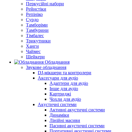
Перкусійні набори
Рейнстіки
Репініко
Сурдо
Тамборіми
Тамбурини
Тімбалес
Трикутники
Ханги
Чаймес
Шейкери
Обладнання
Звукове обладнання
DJ-мікшери та контролери
Аксесуари для аудіо
Адаптери для аудіо
Інше для аудіо
Картриджі
Чохли для аудіо
Акустичні системи
Активні акустичні системи
Динаміки
Лінійні масиви
Пасивні акустичні системи
Портативні акустичні системи