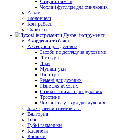
Струнотримачі
Чохли і футляри для смичкових
Альти
Віолончелі
Контрабаси
Скрипки
Духові інструменти
Акордеони та баяни
Аксесуари для духових
Засоби по догляду за духовими
Лігатури
Ліри
Мундштуки
Пюпітри
Ремені для духових
Різне для духових
Стійки і тримачі для духових
Тростини
Чохли та футляри для духових
Блок-флейта і пеннівістл
Валторни
Гобої
Губні гармошки
Кларнети
Корнети