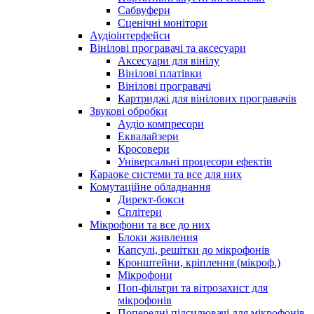
Сабвуфери
Сценічні монітори
Аудіоінтерфейси
Вінілові програвачі та аксесуари
Аксесуари для вінілу
Вінілові платівки
Вінілові програвачі
Картриджі для вінілових програвачів
Звукові обробки
Аудіо компресори
Еквалайзери
Кросовери
Універсальні процесори ефектів
Караоке системи та все для них
Комутаційне обладнання
Директ-бокси
Сплітери
Мікрофони та все до них
Блоки живлення
Капсулі, решітки до мікрофонів
Кронштейни, кріплення (мікроф.)
Мікрофони
Поп-фільтри та вітрозахист для
мікрофонів
Попередні підсилювачі для мікрофонів