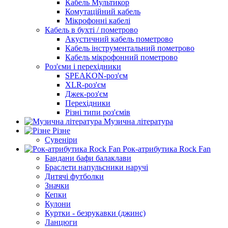
Кабель Мультикор
Комутаційний кабель
Мікрофонні кабелі
Кабель в бухті / пометрово
Акустичний кабель пометрово
Кабель інструментальний пометрово
Кабель мікрофонний пометрово
Роз'єми і перехідники
SPEAKON-роз'єм
XLR-роз'єм
Джек-роз'єм
Перехідники
Різні типи роз'ємів
Музична література
Різне
Сувеніри
Рок-атрибутика Rock Fan
Бандани бафи балаклави
Браслети напульсники наручі
Дитячі футболки
Значки
Кепки
Кулони
Куртки - безрукавки (джинс)
Ланцюги