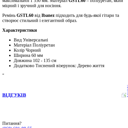
максимальної 1 350 мм. Матеріал
GSTL60
– поліуретан, який
міцний і зручний для носіння.
Ремінь
GSTL60
від
Ibanez
підходить для будь-якої гітари та
створює стильний і елегантний образ.
Характеристики
Вид
Універсальні
Матеріал
Поліуретан
Колір
Чорний
Ширина
60 мм
Довжина
102 - 135 см
Додатково
Тиснений візерунок: Дерево життя
"
ВІДГУКІВ
Питання?