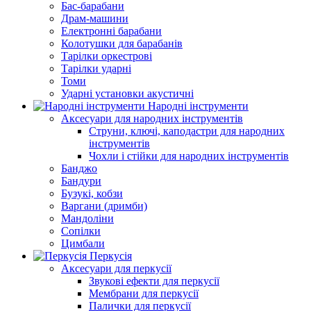
Бас-барабани
Драм-машини
Електронні барабани
Колотушки для барабанів
Тарілки оркестрові
Тарілки ударні
Томи
Ударні установки акустичні
Народні інструменти
Аксесуари для народних інструментів
Струни, ключі, каподастри для народних
інструментів
Чохли і стійки для народних інструментів
Банджо
Бандури
Бузукі, кобзи
Варгани (дримби)
Мандоліни
Сопілки
Цимбали
Перкусія
Аксесуари для перкусії
Звукові ефекти для перкусії
Мембрани для перкусії
Палички для перкусії