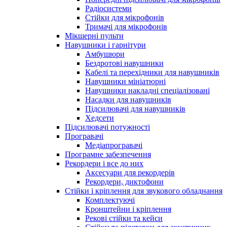
Радіосистеми
Стійки для мікрофонів
Тримачі для мікрофонів
Мікшерні пульти
Навушники і гарнітури
Амбушюри
Бездротові навушники
Кабелі та перехідники для навушників
Навушники мініатюрні
Навушники накладні спеціалізовані
Насадки для навушників
Підсилювачі для навушників
Хедсети
Підсилювачі потужності
Програвачі
Медіапрогравачі
Програмне забезпечення
Рекордери і все до них
Аксесуари для рекордерів
Рекордери, диктофони
Стійки і кріплення для звукового обладнання
Комплектуючі
Кронштейни і кріплення
Рекові стійки та кейси