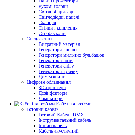
Пари і прожектори
Рухомі голови
Світлові прилади
Світлодіодні панелі
Сканери
Стійки і кріплення
Стробоскопи
Спецефекти
Витратний матеріал
Генератори вогню
Генератори мильних бульбашок
Генератори піни
Генератори снігу
Генератори туману
Дим машини
Цифрове обладнання
3D-принтери
Дезінфектори
Ламінатори
Кабелі та роз'єми
Готовий кабель
Готовий Кабель DMX
Інструментальний кабель
Інший кабель
Кабель акустичний