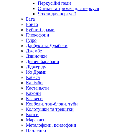
Перкусійні педи
Стійки та тримачі для перкусії
Чохли для перкусії
Бата
Бонго
Бубни і драми
Глюкофони
Гуіро
Дарбуки та Думбеки
Джембе
Дзвіночки
Дитячі барабани
Діджеріду
Ібо Драми
Кабаса
Калімби
Кастаньєти
Кахони
Клавеси
Ковбели, тон-блоки, туби
Колотушки та трещітки
Конги
Маракаси
Металофони, ксилофони
Пандейро