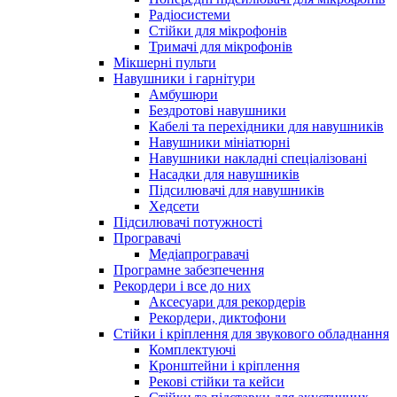
Радіосистеми
Стійки для мікрофонів
Тримачі для мікрофонів
Мікшерні пульти
Навушники і гарнітури
Амбушюри
Бездротові навушники
Кабелі та перехідники для навушників
Навушники мініатюрні
Навушники накладні спеціалізовані
Насадки для навушників
Підсилювачі для навушників
Хедсети
Підсилювачі потужності
Програвачі
Медіапрогравачі
Програмне забезпечення
Рекордери і все до них
Аксесуари для рекордерів
Рекордери, диктофони
Стійки і кріплення для звукового обладнання
Комплектуючі
Кронштейни і кріплення
Рекові стійки та кейси