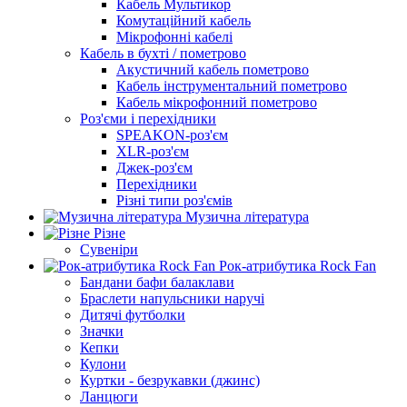
Кабель Мультикор
Комутаційний кабель
Мікрофонні кабелі
Кабель в бухті / пометрово
Акустичний кабель пометрово
Кабель інструментальний пометрово
Кабель мікрофонний пометрово
Роз'єми і перехідники
SPEAKON-роз'єм
XLR-роз'єм
Джек-роз'єм
Перехідники
Різні типи роз'ємів
Музична література
Різне
Сувеніри
Рок-атрибутика Rock Fan
Бандани бафи балаклави
Браслети напульсники наручі
Дитячі футболки
Значки
Кепки
Кулони
Куртки - безрукавки (джинс)
Ланцюги