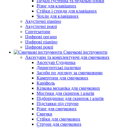
Педалі сустейна та педальні блоки
Різне для клавішних
Стійки і стенди для клавішних
Чохли для клавішних
Акустичні піаніно
Акустичні роялі
Синтезатори
Цифрові органи
Цифрові піаніно
Цифрові роялі
Смичкові інструменти
Аксесуари та комплектуючі для смичкових
Аксесуар Сурдинка
Диригентські палички
Засоби по догляду за смичковими
Камертони для смичкових
Каніфоль
Кілкова механіка для смичкових
Мостики для скрипок і альтів
Підборiдники для скрипок і альтів
Підставки під струни
Різне для смичкових
Смички
Стійки для смичкових
Струни для смичкових