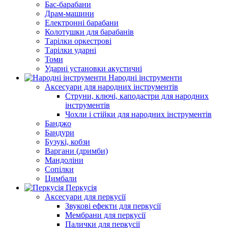
Бас-барабани
Драм-машини
Електронні барабани
Колотушки для барабанів
Тарілки оркестрові
Тарілки ударні
Томи
Ударні установки акустичні
Народні інструменти
Аксесуари для народних інструментів
Струни, ключі, каподастри для народних
інструментів
Чохли і стійки для народних інструментів
Банджо
Бандури
Бузукі, кобзи
Варгани (дримби)
Мандоліни
Сопілки
Цимбали
Перкусія
Аксесуари для перкусії
Звукові ефекти для перкусії
Мембрани для перкусії
Палички для перкусії