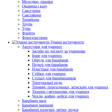
Мелодіки, піаніки
Окарина і казу
Саксгорни
Саксофони
Тромбони
Труби
Туби
Флейти
Флюгельгорни
Ударні інструменти
Аксесуари для ударних
Засоби по догляду за ударними
Інше для ударних
Обручі для барабанів
Педалі для барабанів
Пластики для барабанів
Стійки для ударних
Стільці для барабанщиків
Тренувальні педи
Тримачі, перехідники, затискачі для ударних
Тюнери і метрономи для ударних
Чохли, кофри, кейси для ударних
Барабани малі
Барабани маршові
Барабанні палички, щітки, родси