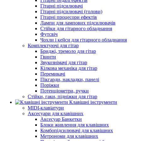
Гітарні педалі ефектів
Гітарні підсилювачі
Гітарні підсилювачі (голови)
Гітарні процесори ефектів
Лампи для лампових підсилювачів
Стійки для гітарного обладнання
Футсвіч
Чохли і кейси для гітарного обладнання
Комплектуючі для гітар
Бриджі, тремоло для гітар
Гвинти
Звукознімачі для гітар
Кілкова механіка для гітар
Перемикачі
Пікгарди, накладки, панелі
Поріжки
Потенціометри, ручки
Стійки, гаки, підніжки для гітар
Клавішні інструменти
MIDI-клавіатури
Аксесуари для клавішних
Аксесуар Банкетки
Блоки живлення для клавішних
Комбопідсилювачі для клавішних
Метрономи для клавішних