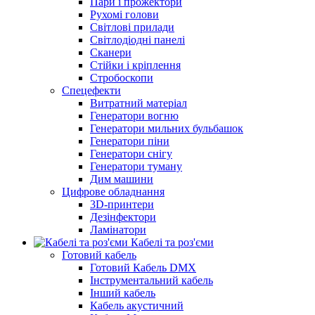
Пари і прожектори
Рухомі голови
Світлові прилади
Світлодіодні панелі
Сканери
Стійки і кріплення
Стробоскопи
Спецефекти
Витратний матеріал
Генератори вогню
Генератори мильних бульбашок
Генератори піни
Генератори снігу
Генератори туману
Дим машини
Цифрове обладнання
3D-принтери
Дезінфектори
Ламінатори
Кабелі та роз'єми
Готовий кабель
Готовий Кабель DMX
Інструментальний кабель
Інший кабель
Кабель акустичний