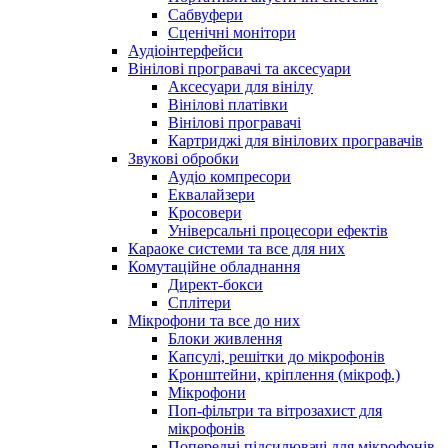
Сабвуфери
Сценічні монітори
Аудіоінтерфейси
Вінілові програвачі та аксесуари
Аксесуари для вінілу
Вінілові платівки
Вінілові програвачі
Картриджі для вінілових програвачів
Звукові обробки
Аудіо компресори
Еквалайзери
Кросовери
Універсальні процесори ефектів
Караоке системи та все для них
Комутаційне обладнання
Директ-бокси
Сплітери
Мікрофони та все до них
Блоки живлення
Капсулі, решітки до мікрофонів
Кронштейни, кріплення (мікроф.)
Мікрофони
Поп-фільтри та вітрозахист для
мікрофонів
Попередні підсилювачі для мікрофонів