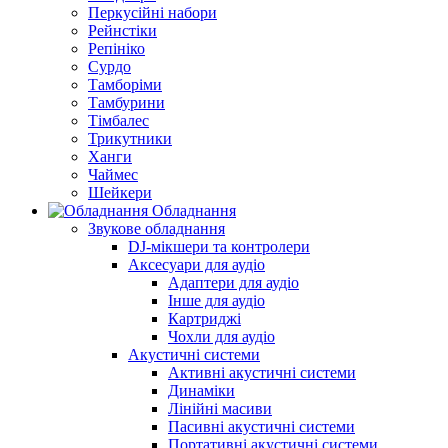
Перкусійні набори
Рейнстіки
Репініко
Сурдо
Тамборіми
Тамбурини
Тімбалес
Трикутники
Ханги
Чаймес
Шейкери
Обладнання
Звукове обладнання
DJ-мікшери та контролери
Аксесуари для аудіо
Адаптери для аудіо
Інше для аудіо
Картриджі
Чохли для аудіо
Акустичні системи
Активні акустичні системи
Динаміки
Лінійні масиви
Пасивні акустичні системи
Портативні акустичні системи