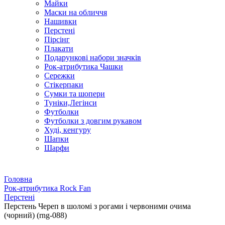
Майки
Маски на обличчя
Нашивки
Перстені
Пірсінг
Плакати
Подарункові набори значків
Рок-атрибутика Чашки
Сережки
Стікерпаки
Сумки та шопери
Туніки,Легінси
Футболки
Футболки з довгим рукавом
Худі, кенгуру
Шапки
Шарфи
Головна
Рок-атрибутика Rock Fan
Перстені
Перстень Череп в шоломі з рогами і червоними очима
(чорний) (rng-088)