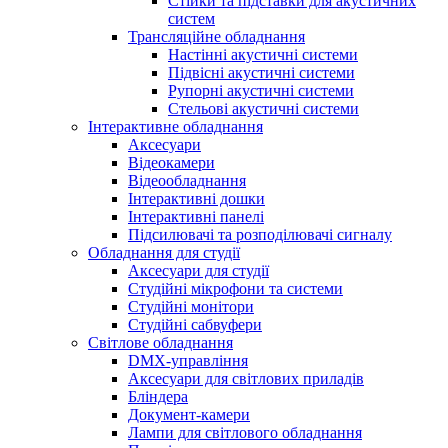
Стійки та підставки для акустичних
систем
Трансляційне обладнання
Настінні акустичні системи
Підвісні акустичні системи
Рупорні акустичні системи
Стельові акустичні системи
Інтерактивне обладнання
Аксесуари
Відеокамери
Відеообладнання
Інтерактивні дошки
Інтерактивні панелі
Підсилювачі та розподілювачі сигналу
Обладнання для студії
Аксесуари для студії
Студійні мікрофони та системи
Студійні монітори
Студійні сабвуфери
Світлове обладнання
DMX-управління
Аксесуари для світлових приладів
Бліндера
Документ-камери
Лампи для світлового обладнання