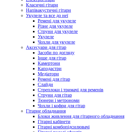
Класичні гітари
Напівакустичні гітари
Укулеле та все до неї
Ремені для укулеле
Різне для укулеле
Струни для укулеле
Укулеле
Чохли для укулеле
Аксесуари для гітар
Засоби по догляду
Інше для гітар
Камертони
Каподастри
Медіатори
Ремені для гітар
Слайди
Стреплоки і тримачі для ременів
Струни для гітар
Тюнери і метрономи
Чохли і кофри для гітар
Гітарне обладнання
Блоки живлення для гітарного обладнання
Гітарні кабінети
Гітарні комбопідсилювачі