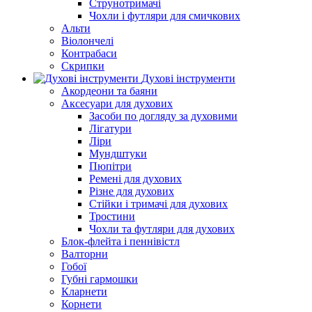
Струнотримачі
Чохли і футляри для смичкових
Альти
Віолончелі
Контрабаси
Скрипки
Духові інструменти
Акордеони та баяни
Аксесуари для духових
Засоби по догляду за духовими
Лігатури
Ліри
Мундштуки
Пюпітри
Ремені для духових
Різне для духових
Стійки і тримачі для духових
Тростини
Чохли та футляри для духових
Блок-флейта і пеннівістл
Валторни
Гобої
Губні гармошки
Кларнети
Корнети