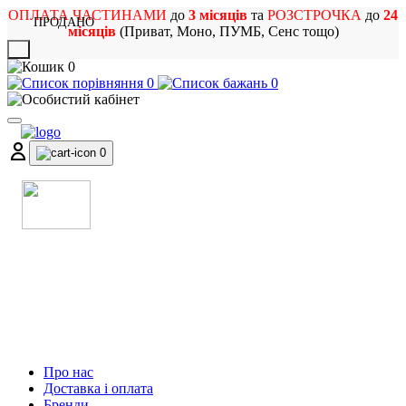
ОПЛАТА ЧАСТИНАМИ
до
3 місяців
та
РОЗСТРОЧКА
до
24
ПРОДАНО
місяців
(Приват, Моно, ПУМБ, Сенс тощо)
X
0
0
0
0
МАГАЗИН
МУЗИЧНИХ ІНСТРУМЕНТІВ
ТА РОК АТРИБУТИКИ
Про нас
Доставка і оплата
Бренди