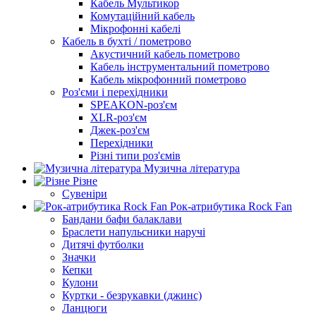
Кабель Мультикор
Комутаційний кабель
Мікрофонні кабелі
Кабель в бухті / пометрово
Акустичний кабель пометрово
Кабель інструментальний пометрово
Кабель мікрофонний пометрово
Роз'єми і перехідники
SPEAKON-роз'єм
XLR-роз'єм
Джек-роз'єм
Перехідники
Різні типи роз'ємів
Музична література
Різне
Сувеніри
Рок-атрибутика Rock Fan
Бандани бафи балаклави
Браслети напульсники наручі
Дитячі футболки
Значки
Кепки
Кулони
Куртки - безрукавки (джинс)
Ланцюги