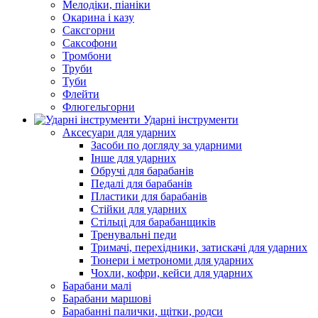
Мелодіки, піаніки
Окарина і казу
Саксгорни
Саксофони
Тромбони
Труби
Туби
Флейти
Флюгельгорни
Ударні інструменти
Аксесуари для ударних
Засоби по догляду за ударними
Інше для ударних
Обручі для барабанів
Педалі для барабанів
Пластики для барабанів
Стійки для ударних
Стільці для барабанщиків
Тренувальні педи
Тримачі, перехідники, затискачі для ударних
Тюнери і метрономи для ударних
Чохли, кофри, кейси для ударних
Барабани малі
Барабани маршові
Барабанні палички, щітки, родси