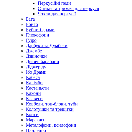
Перкусійні педи
Стійки та тримачі для перкусії
Чохли для перкусії
Бата
Бонго
Бубни і драми
Глюкофони
Гуіро
Дарбуки та Думбеки
Джембе
Дзвіночки
Дитячі барабани
Діджеріду
Ібо Драми
Кабаса
Калімби
Кастаньєти
Кахони
Клавеси
Ковбели, тон-блоки, туби
Колотушки та трещітки
Конги
Маракаси
Металофони, ксилофони
Пандейро