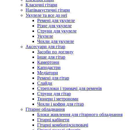
Класичні гітари
Напівакустичні гітари
Укулеле та все до неї
Ремені для укулеле
Різне для укулеле
Струни для укулеле
Укулеле
Чохли для укулеле
Аксесуари для гітар
Засоби по догляду
Інше для гітар
Камертони
Каподастри
Медіатори
Ремені для гітар
Слайди
Стреплоки і тримачі для ременів
Струни для гітар
Тюнери і метрономи
Чохли і кофри для гітар
Гітарне обладнання
Блоки живлення для гітарного обладнання
Гітарні кабінети
Гітарні комбопідсилювачі