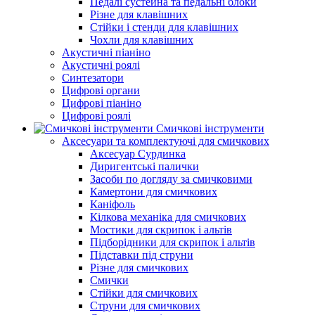
Педалі сустейна та педальні блоки
Різне для клавішних
Стійки і стенди для клавішних
Чохли для клавішних
Акустичні піаніно
Акустичні роялі
Синтезатори
Цифрові органи
Цифрові піаніно
Цифрові роялі
Смичкові інструменти
Аксесуари та комплектуючі для смичкових
Аксесуар Сурдинка
Диригентські палички
Засоби по догляду за смичковими
Камертони для смичкових
Каніфоль
Кілкова механіка для смичкових
Мостики для скрипок і альтів
Підборiдники для скрипок і альтів
Підставки під струни
Різне для смичкових
Смички
Стійки для смичкових
Струни для смичкових