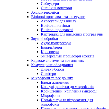
Сабвуфери
Сценічні монітори
Аудіоінтерфейси
Вінілові програвачі та аксесуари
Аксесуари для вінілу
Вінілові платівки
Вінілові програвачі
Картриджі для вінілових програвачів
Звукові обробки
Аудіо компресори
Еквалайзери
Кросовери
Універсальні процесори ефектів
Караоке системи та все для них
Комутаційне обладнання
Директ-бокси
Сплітери
Мікрофони та все до них
Блоки живлення
Капсулі, решітки до мікрофонів
Кронштейни, кріплення (мікроф.)
Мікрофони
Поп-фільтри та вітрозахист для
мікрофонів
Попередні підсилювачі для мікрофонів