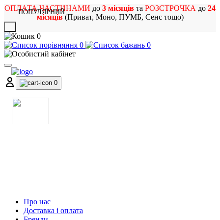
ОПЛАТА ЧАСТИНАМИ
до
3 місяців
та
РОЗСТРОЧКА
до
24
ПОПУЛЯРНИЙ
місяців
(Приват, Моно, ПУМБ, Сенс тощо)
X
0
0
0
0
МАГАЗИН
МУЗИЧНИХ ІНСТРУМЕНТІВ
ТА РОК АТРИБУТИКИ
Про нас
Доставка і оплата
Бренди