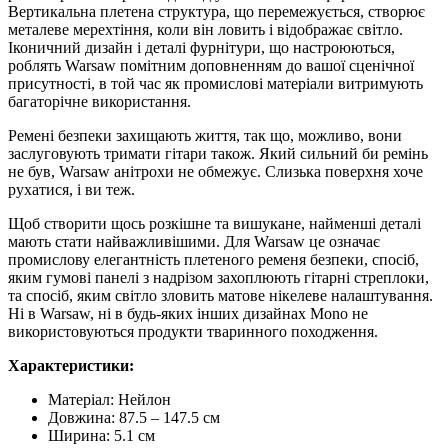
Вертикальна плетена структура, що перемежується, створює
металеве мерехтіння, коли він ловить і відображає світло.
Іконичний дизайн і деталі фурнітури, що настроюються,
роблять Warsaw помітним доповненням до вашої сценічної
присутності, в той час як промислові матеріали витримують
багаторічне використання.
Ремені безпеки захищають життя, так що, можливо, вони
заслуговують тримати гітари також. Який сильний би ремінь
не був, Warsaw анітрохи не обмежує. Слизька поверхня хоче
рухатися, і ви теж.
Щоб створити щось розкішне та вишукане, найменші деталі
мають стати найважливішими. Для Warsaw це означає
промислову елегантність плетеного ременя безпеки, спосіб,
яким гумові панелі з надрізом захоплюють гітарні стреплоки,
та спосіб, яким світло зловить матове нікелеве налаштування.
Ні в Warsaw, ні в будь-яких інших дизайнах Mono не
використовуються продукти тваринного походження.
Характеристики:
Матеріал: Нейлон
Довжина: 87.5 – 147.5 см
Ширина: 5.1 см