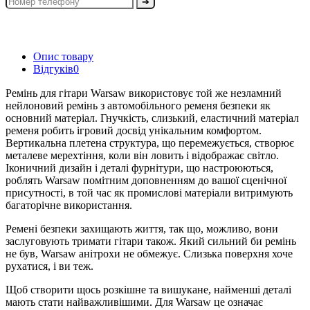
➔
Опис товару
Відгуків
0
Ремінь для гітари Warsaw використовує той же незламний
нейлоновий ремінь з автомобільного ременя безпеки як
основний матеріал. Гнучкість, слизький, еластичний матеріал
ременя робить ігровий досвід унікальним комфортом.
Вертикальна плетена структура, що перемежується, створює
металеве мерехтіння, коли він ловить і відображає світло.
Іконичний дизайн і деталі фурнітури, що настроюються,
роблять Warsaw помітним доповненням до вашої сценічної
присутності, в той час як промислові матеріали витримують
багаторічне використання.
Ремені безпеки захищають життя, так що, можливо, вони
заслуговують тримати гітари також. Який сильний би ремінь
не був, Warsaw анітрохи не обмежує. Слизька поверхня хоче
рухатися, і ви теж.
Щоб створити щось розкішне та вишукане, найменші деталі
мають стати найважливішими. Для Warsaw це означає