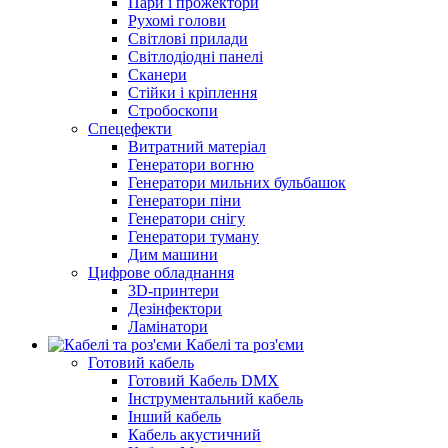
Пари і прожектори
Рухомі голови
Світлові прилади
Світлодіодні панелі
Сканери
Стійки і кріплення
Стробоскопи
Спецефекти
Витратний матеріал
Генератори вогню
Генератори мильних бульбашок
Генератори піни
Генератори снігу
Генератори туману
Дим машини
Цифрове обладнання
3D-принтери
Дезінфектори
Ламінатори
Кабелі та роз'єми
Готовий кабель
Готовий Кабель DMX
Інструментальний кабель
Інший кабель
Кабель акустичний