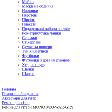
Майки
Маски на обличчя
Нашивки
Перстені
Пірсінг
Плакати
Подарункові набори значків
Рок-атрибутика Чашки
Сережки
Стікерпаки
Сумки та шопери
Туніки,Легінси
Футболки
Футболки з довгим рукавом
Худі, кенгуру
Шапки
Шарфи
Головна
Гітари та обладнання
Аксесуари для гітар
Ремені для гітар
Ремінь для гітари MONO M80-WAR-GRY