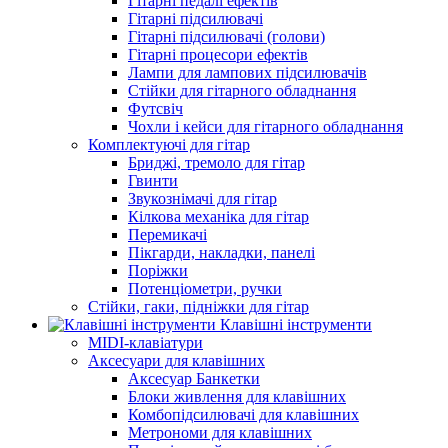
Гітарні педалі ефектів
Гітарні підсилювачі
Гітарні підсилювачі (голови)
Гітарні процесори ефектів
Лампи для лампових підсилювачів
Стійки для гітарного обладнання
Футсвіч
Чохли і кейси для гітарного обладнання
Комплектуючі для гітар
Бриджі, тремоло для гітар
Гвинти
Звукознімачі для гітар
Кілкова механіка для гітар
Перемикачі
Пікгарди, накладки, панелі
Поріжки
Потенціометри, ручки
Стійки, гаки, підніжки для гітар
Клавішні інструменти
MIDI-клавіатури
Аксесуари для клавішних
Аксесуар Банкетки
Блоки живлення для клавішних
Комбопідсилювачі для клавішних
Метрономи для клавішних