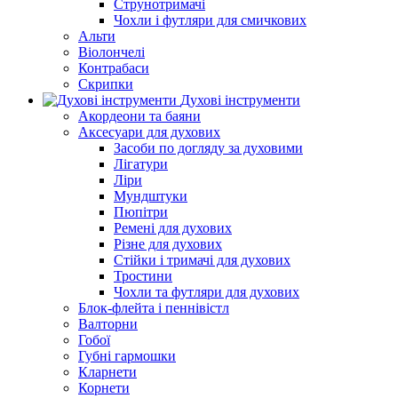
Струнотримачі
Чохли і футляри для смичкових
Альти
Віолончелі
Контрабаси
Скрипки
Духові інструменти
Акордеони та баяни
Аксесуари для духових
Засоби по догляду за духовими
Лігатури
Ліри
Мундштуки
Пюпітри
Ремені для духових
Різне для духових
Стійки і тримачі для духових
Тростини
Чохли та футляри для духових
Блок-флейта і пеннівістл
Валторни
Гобої
Губні гармошки
Кларнети
Корнети