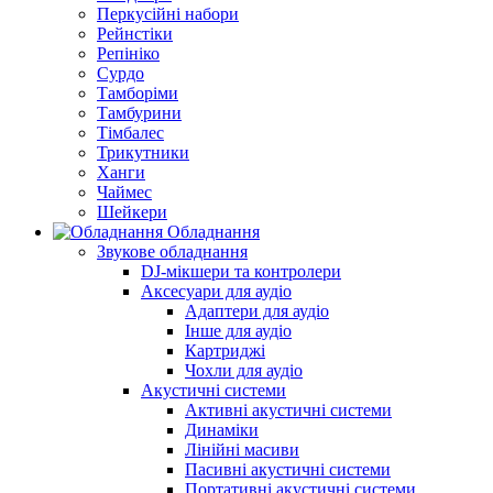
Перкусійні набори
Рейнстіки
Репініко
Сурдо
Тамборіми
Тамбурини
Тімбалес
Трикутники
Ханги
Чаймес
Шейкери
Обладнання
Звукове обладнання
DJ-мікшери та контролери
Аксесуари для аудіо
Адаптери для аудіо
Інше для аудіо
Картриджі
Чохли для аудіо
Акустичні системи
Активні акустичні системи
Динаміки
Лінійні масиви
Пасивні акустичні системи
Портативні акустичні системи