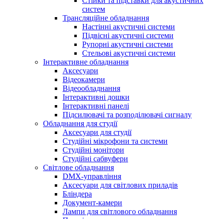
Стійки та підставки для акустичних
систем
Трансляційне обладнання
Настінні акустичні системи
Підвісні акустичні системи
Рупорні акустичні системи
Стельові акустичні системи
Інтерактивне обладнання
Аксесуари
Відеокамери
Відеообладнання
Інтерактивні дошки
Інтерактивні панелі
Підсилювачі та розподілювачі сигналу
Обладнання для студії
Аксесуари для студії
Студійні мікрофони та системи
Студійні монітори
Студійні сабвуфери
Світлове обладнання
DMX-управління
Аксесуари для світлових приладів
Бліндера
Документ-камери
Лампи для світлового обладнання