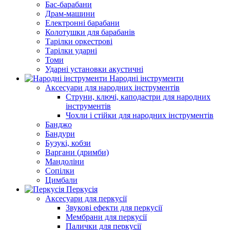
Бас-барабани
Драм-машини
Електронні барабани
Колотушки для барабанів
Тарілки оркестрові
Тарілки ударні
Томи
Ударні установки акустичні
Народні інструменти
Аксесуари для народних інструментів
Струни, ключі, каподастри для народних
інструментів
Чохли і стійки для народних інструментів
Банджо
Бандури
Бузукі, кобзи
Варгани (дримби)
Мандоліни
Сопілки
Цимбали
Перкусія
Аксесуари для перкусії
Звукові ефекти для перкусії
Мембрани для перкусії
Палички для перкусії