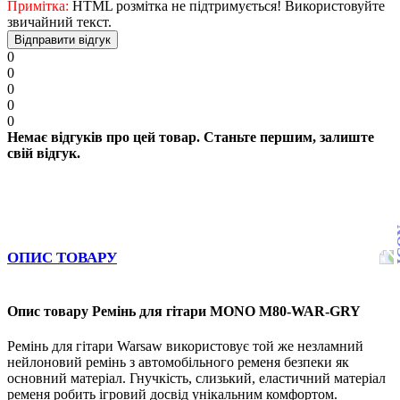
Примітка:
HTML розмітка не підтримується! Використовуйте
звичайний текст.
Відправити відгук
0
0
0
0
0
Немає відгуків про цей товар. Станьте першим, залиште
свій відгук.
ОПИС ТОВАРУ
Опис товару Ремінь для гітари MONO M80-WAR-GRY
Ремінь для гітари Warsaw використовує той же незламний
нейлоновий ремінь з автомобільного ременя безпеки як
основний матеріал. Гнучкість, слизький, еластичний матеріал
ременя робить ігровий досвід унікальним комфортом.