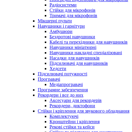
Радіосистеми
Стійки для мікрофонів
Тримачі для мікрофонів
Мікшерні пульти
Навушники і гарнітури
Амбушюри
Бездротові навушники
Кабелі та перехідники для навушників
Навушники мініатюрні
Навушники накладні спеціалізовані
Насадки для навушників
Підсилювачі для навушників
Хедсети
Підсилювачі потужності
Програвачі
Медіапрогравачі
Програмне забезпечення
Рекордери і все до них
Аксесуари для рекордерів
Рекордери, диктофони
Стійки і кріплення для звукового обладнання
Комплектуючі
Кронштейни і кріплення
Рекові стійки та кейси