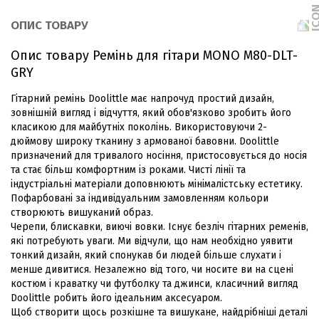
ОПИС ТОВАРУ
Опис товару Ремінь для гітари MONO M80-DLT-
GRY
Гітарний ремінь Doolittle має напрочуд простий дизайн,
зовнішній вигляд і відчуття, який обов'язково зробить його
класикою для майбутніх поколінь. Використовуючи 2-
дюймову широку тканину з армованої бавовни. Doolittle
призначений для тривалого носіння, пристосовується до носія
та стає більш комфортним із роками. Чисті лінії та
індустріальні матеріали доповнюють мінімалістську естетику.
Пофарбовані за індивідуальним замовленням кольори
створюють вишуканий образ.
Черепи, блискавки, виючі вовки. Існує безліч гітарних ременів,
які потребують уваги. Ми відчули, що нам необхідно уявити
тонкий дизайн, який спонукав би людей більше слухати і
менше дивитися. Незалежно від того, чи носите ви на сцені
костюм і краватку чи футболку та джинси, класичний вигляд
Doolittle робить його ідеальним аксесуаром.
Щоб створити щось розкішне та вишукане, найдрібніші деталі