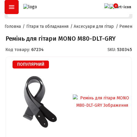
ОПЛАТА ЧАСТИНАМИ
ДО
3 МІСЯЦІВ
ТА
РОЗСТРОЧКА
ДО
2
0
Головна
Гітари та обладнання
Аксесуари для гітар
Ремені д
Ремінь для гітари MONO M80-DLT-GRY
Код товару:
67234
SKU:
530345
ПОПУЛЯРНИЙ