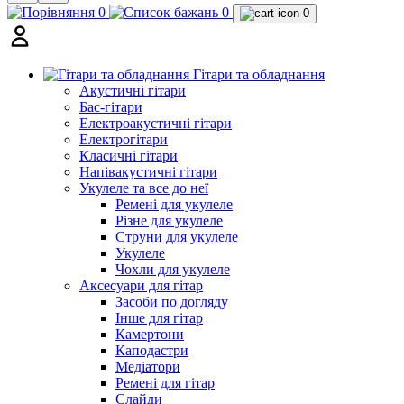
0
0
0
Гітари та обладнання
Акустичні гітари
Бас-гітари
Електроакустичні гітари
Електрогітари
Класичні гітари
Напівакустичні гітари
Укулеле та все до неї
Ремені для укулеле
Різне для укулеле
Струни для укулеле
Укулеле
Чохли для укулеле
Аксесуари для гітар
Засоби по догляду
Інше для гітар
Камертони
Каподастри
Медіатори
Ремені для гітар
Слайди