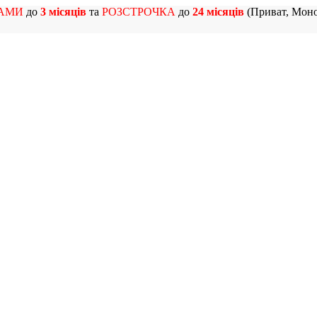
АМИ
до
3 місяців
та
РОЗСТРОЧКА
до
24 місяців
(Приват, Моно