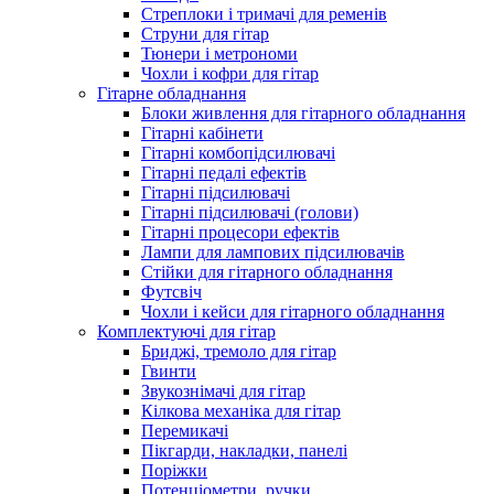
Стреплоки і тримачі для ременів
Струни для гітар
Тюнери і метрономи
Чохли і кофри для гітар
Гітарне обладнання
Блоки живлення для гітарного обладнання
Гітарні кабінети
Гітарні комбопідсилювачі
Гітарні педалі ефектів
Гітарні підсилювачі
Гітарні підсилювачі (голови)
Гітарні процесори ефектів
Лампи для лампових підсилювачів
Стійки для гітарного обладнання
Футсвіч
Чохли і кейси для гітарного обладнання
Комплектуючі для гітар
Бриджі, тремоло для гітар
Гвинти
Звукознімачі для гітар
Кілкова механіка для гітар
Перемикачі
Пікгарди, накладки, панелі
Поріжки
Потенціометри, ручки