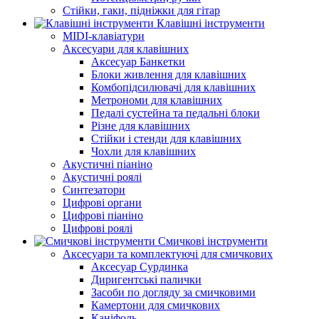
Стійки, гаки, підніжки для гітар
Клавішні інструменти
MIDI-клавіатури
Аксесуари для клавішних
Аксесуар Банкетки
Блоки живлення для клавішних
Комбопідсилювачі для клавішних
Метрономи для клавішних
Педалі сустейна та педальні блоки
Різне для клавішних
Стійки і стенди для клавішних
Чохли для клавішних
Акустичні піаніно
Акустичні роялі
Синтезатори
Цифрові органи
Цифрові піаніно
Цифрові роялі
Смичкові інструменти
Аксесуари та комплектуючі для смичкових
Аксесуар Сурдинка
Диригентські палички
Засоби по догляду за смичковими
Камертони для смичкових
Каніфоль