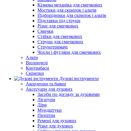
Кілкова механіка для смичкових
Мостики для скрипок і альтів
Підборiдники для скрипок і альтів
Підставки під струни
Різне для смичкових
Смички
Стійки для смичкових
Струни для смичкових
Струнотримачі
Чохли і футляри для смичкових
Альти
Віолончелі
Контрабаси
Скрипки
Духові інструменти
Акордеони та баяни
Аксесуари для духових
Засоби по догляду за духовими
Лігатури
Ліри
Мундштуки
Пюпітри
Ремені для духових
Різне для духових