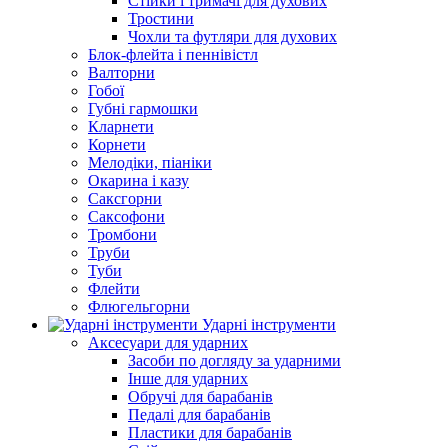
Стійки і тримачі для духових
Тростини
Чохли та футляри для духових
Блок-флейта і пеннівістл
Валторни
Гобої
Губні гармошки
Кларнети
Корнети
Мелодіки, піаніки
Окарина і казу
Саксгорни
Саксофони
Тромбони
Труби
Туби
Флейти
Флюгельгорни
Ударні інструменти
Аксесуари для ударних
Засоби по догляду за ударними
Інше для ударних
Обручі для барабанів
Педалі для барабанів
Пластики для барабанів