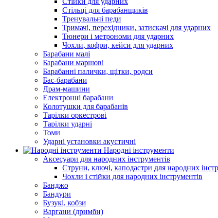
Стійки для ударних
Стільці для барабанщиків
Тренувальні педи
Тримачі, перехідники, затискачі для ударних
Тюнери і метрономи для ударних
Чохли, кофри, кейси для ударних
Барабани малі
Барабани маршові
Барабанні палички, щітки, родси
Бас-барабани
Драм-машини
Електронні барабани
Колотушки для барабанів
Тарілки оркестрові
Тарілки ударні
Томи
Ударні установки акустичні
Народні інструменти
Аксесуари для народних інструментів
Струни, ключі, каподастри для народних інст
Чохли і стійки для народних інструментів
Банджо
Бандури
Бузукі, кобзи
Варгани (дримби)