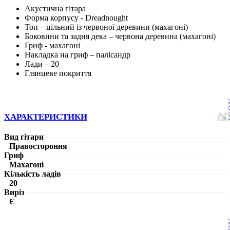
Акустична гітара
Форма корпусу - Dreadnought
Топ – цільний із червоної деревини (махагоні)
Боковини та задня дека – червона деревина (махагоні)
Гриф - махагоні
Накладка на гриф – палісандр
Лади – 20
Глянцеве покриття
ХАРАКТЕРИСТИКИ
Вид гітари
Правостороння
Гриф
Махагоні
Кількість ладів
20
Виріз
Є