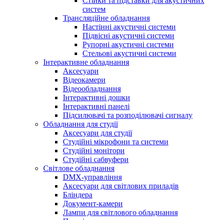
Стійки та підставки для акустичних
систем
Трансляційне обладнання
Настінні акустичні системи
Підвісні акустичні системи
Рупорні акустичні системи
Стельові акустичні системи
Інтерактивне обладнання
Аксесуари
Відеокамери
Відеообладнання
Інтерактивні дошки
Інтерактивні панелі
Підсилювачі та розподілювачі сигналу
Обладнання для студії
Аксесуари для студії
Студійні мікрофони та системи
Студійні монітори
Студійні сабвуфери
Світлове обладнання
DMX-управління
Аксесуари для світлових приладів
Бліндера
Документ-камери
Лампи для світлового обладнання