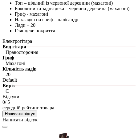
Топ – цільний із червоної деревини (махагоні)
Боковини та задня дека – червона деревина (махагоні)
Гриф - махагоні
Накладка на гриф – палісандр
Лади – 20
Глянцеве покриття
Електрогітара
Вид гітари
Правостороння
Гриф
Махагоні
Кількість ладів
20
Default
Виріз
Є
Відгуки
0
/ 5
середній рейтинг товара
Написати відгук
Написати відгук