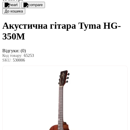
До кошика
Акустична гітара Tyma HG-
350M
Відгуки:
(0)
Код товару:
65253
SKU:
530006