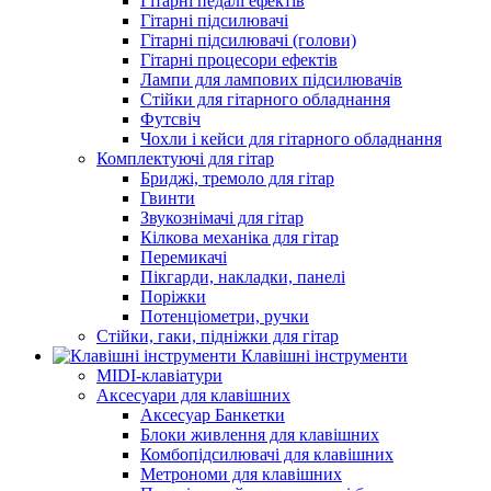
Гітарні педалі ефектів
Гітарні підсилювачі
Гітарні підсилювачі (голови)
Гітарні процесори ефектів
Лампи для лампових підсилювачів
Стійки для гітарного обладнання
Футсвіч
Чохли і кейси для гітарного обладнання
Комплектуючі для гітар
Бриджі, тремоло для гітар
Гвинти
Звукознімачі для гітар
Кілкова механіка для гітар
Перемикачі
Пікгарди, накладки, панелі
Поріжки
Потенціометри, ручки
Стійки, гаки, підніжки для гітар
Клавішні інструменти
MIDI-клавіатури
Аксесуари для клавішних
Аксесуар Банкетки
Блоки живлення для клавішних
Комбопідсилювачі для клавішних
Метрономи для клавішних