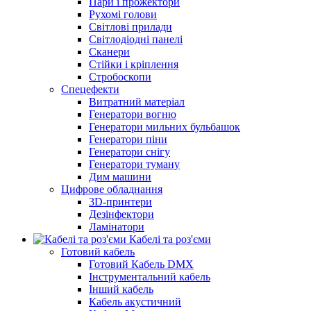
Пари і прожектори
Рухомі голови
Світлові прилади
Світлодіодні панелі
Сканери
Стійки і кріплення
Стробоскопи
Спецефекти
Витратний матеріал
Генератори вогню
Генератори мильних бульбашок
Генератори піни
Генератори снігу
Генератори туману
Дим машини
Цифрове обладнання
3D-принтери
Дезінфектори
Ламінатори
Кабелі та роз'єми
Готовий кабель
Готовий Кабель DMX
Інструментальний кабель
Інший кабель
Кабель акустичний