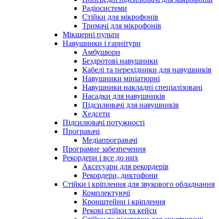
Радіосистеми
Стійки для мікрофонів
Тримачі для мікрофонів
Мікшерні пульти
Навушники і гарнітури
Амбушюри
Бездротові навушники
Кабелі та перехідники для навушників
Навушники мініатюрні
Навушники накладні спеціалізовані
Насадки для навушників
Підсилювачі для навушників
Хедсети
Підсилювачі потужності
Програвачі
Медіапрогравачі
Програмне забезпечення
Рекордери і все до них
Аксесуари для рекордерів
Рекордери, диктофони
Стійки і кріплення для звукового обладнання
Комплектуючі
Кронштейни і кріплення
Рекові стійки та кейси