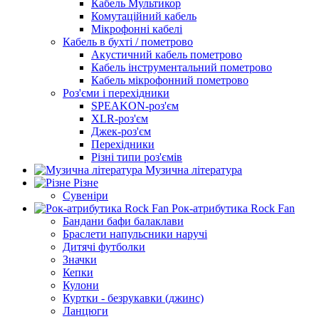
Кабель Мультикор
Комутаційний кабель
Мікрофонні кабелі
Кабель в бухті / пометрово
Акустичний кабель пометрово
Кабель інструментальний пометрово
Кабель мікрофонний пометрово
Роз'єми і перехідники
SPEAKON-роз'єм
XLR-роз'єм
Джек-роз'єм
Перехідники
Різні типи роз'ємів
Музична література
Різне
Сувеніри
Рок-атрибутика Rock Fan
Бандани бафи балаклави
Браслети напульсники наручі
Дитячі футболки
Значки
Кепки
Кулони
Куртки - безрукавки (джинс)
Ланцюги