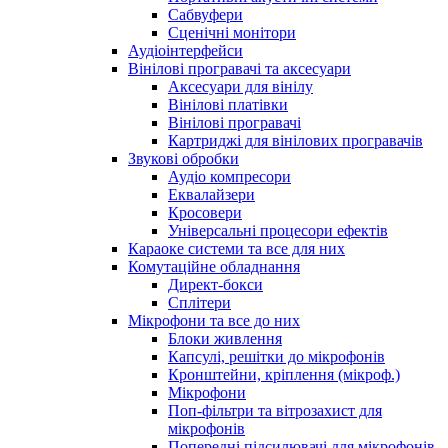
Сабвуфери
Сценічні монітори
Аудіоінтерфейси
Вінілові програвачі та аксесуари
Аксесуари для вінілу
Вінілові платівки
Вінілові програвачі
Картриджі для вінілових програвачів
Звукові обробки
Аудіо компресори
Еквалайзери
Кросовери
Універсальні процесори ефектів
Караоке системи та все для них
Комутаційне обладнання
Директ-бокси
Сплітери
Мікрофони та все до них
Блоки живлення
Капсулі, решітки до мікрофонів
Кронштейни, кріплення (мікроф.)
Мікрофони
Поп-фільтри та вітрозахист для
мікрофонів
Попередні підсилювачі для мікрофонів