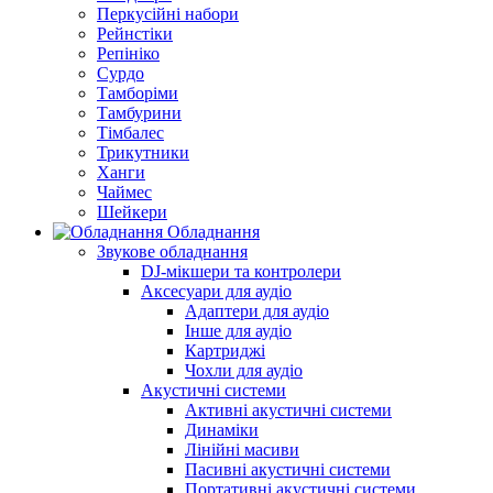
Перкусійні набори
Рейнстіки
Репініко
Сурдо
Тамборіми
Тамбурини
Тімбалес
Трикутники
Ханги
Чаймес
Шейкери
Обладнання
Звукове обладнання
DJ-мікшери та контролери
Аксесуари для аудіо
Адаптери для аудіо
Інше для аудіо
Картриджі
Чохли для аудіо
Акустичні системи
Активні акустичні системи
Динаміки
Лінійні масиви
Пасивні акустичні системи
Портативні акустичні системи