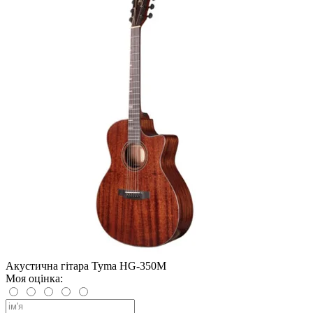
Акустична гітара Tyma HG-350M
Моя оцінка: