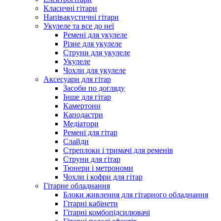
Класичні гітари
Напівакустичні гітари
Укулеле та все до неї
Ремені для укулеле
Різне для укулеле
Струни для укулеле
Укулеле
Чохли для укулеле
Аксесуари для гітар
Засоби по догляду
Інше для гітар
Камертони
Каподастри
Медіатори
Ремені для гітар
Слайди
Стреплоки і тримачі для ременів
Струни для гітар
Тюнери і метрономи
Чохли і кофри для гітар
Гітарне обладнання
Блоки живлення для гітарного обладнання
Гітарні кабінети
Гітарні комбопідсилювачі