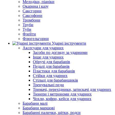
Мелодіки, піаніки
Окарина і казу
Саксгорни
Саксофони
Тромбони
Труби
Туби
Флейти
Флюгельгорни
Ударні інструменти
Аксесуари для ударних
Засоби по догляду за ударними
Інше для ударних
Обручі для барабанів
Педалі для барабанів
Пластики для барабанів
Стійки для ударних
Стільці для барабанщиків
Тренувальні педи
Тримачі, перехідники, затискачі для ударних
Тюнери і метрономи для ударних
Чохли, кофри, кейси для ударних
Барабани малі
Барабани маршові
Барабанні палички, щітки, родси