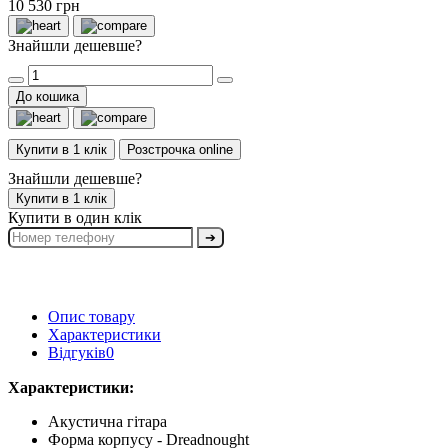
10 530 грн
Знайшли дешевше?
До кошика
Купити в 1 клік
Розстрочка online
Знайшли дешевше?
Купити в 1 клік
Купити в один клік
➔
Опис товару
Характеристики
Відгуків
0
Характеристики:
Акустична гітара
Форма корпусу - Dreadnought