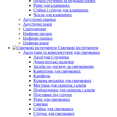
Педалі сустейна та педальні блоки
Різне для клавішних
Стійки і стенди для клавішних
Чохли для клавішних
Акустичні піаніно
Акустичні роялі
Синтезатори
Цифрові органи
Цифрові піаніно
Цифрові роялі
Смичкові інструменти
Аксесуари та комплектуючі для смичкових
Аксесуар Сурдинка
Диригентські палички
Засоби по догляду за смичковими
Камертони для смичкових
Каніфоль
Кілкова механіка для смичкових
Мостики для скрипок і альтів
Підборiдники для скрипок і альтів
Підставки під струни
Різне для смичкових
Смички
Стійки для смичкових
Струни для смичкових