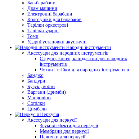
Бас-барабани
Драм-машини
Електронні барабани
Колотушки для барабанів
Тарілки оркестрові
Тарілки ударні
Томи
Ударні установки акустичні
Народні інструменти
Аксесуари для народних інструментів
Струни, ключі, каподастри для народних
інструментів
Чохли і стійки для народних інструментів
Банджо
Бандури
Бузукі, кобзи
Варгани (дримби)
Мандоліни
Сопілки
Цимбали
Перкусія
Аксесуари для перкусії
Звукові ефекти для перкусії
Мембрани для перкусії
Палички для перкусії