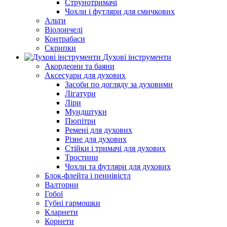
Струнотримачі
Чохли і футляри для смичкових
Альти
Віолончелі
Контрабаси
Скрипки
Духові інструменти
Акордеони та баяни
Аксесуари для духових
Засоби по догляду за духовими
Лігатури
Ліри
Мундштуки
Пюпітри
Ремені для духових
Різне для духових
Стійки і тримачі для духових
Тростини
Чохли та футляри для духових
Блок-флейта і пеннівістл
Валторни
Гобої
Губні гармошки
Кларнети
Корнети