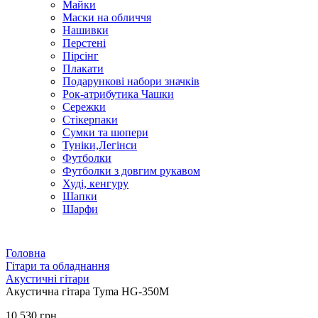
Майки
Маски на обличчя
Нашивки
Перстені
Пірсінг
Плакати
Подарункові набори значків
Рок-атрибутика Чашки
Сережки
Стікерпаки
Сумки та шопери
Туніки,Легінси
Футболки
Футболки з довгим рукавом
Худі, кенгуру
Шапки
Шарфи
Головна
Гітари та обладнання
Акустичні гітари
Акустична гітара Tyma HG-350M
10 530 грн