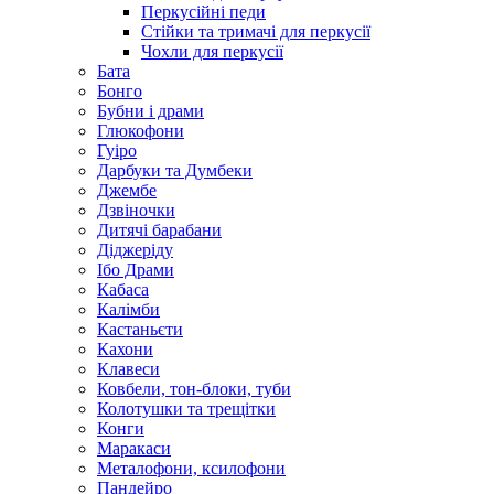
Перкусійні педи
Стійки та тримачі для перкусії
Чохли для перкусії
Бата
Бонго
Бубни і драми
Глюкофони
Гуіро
Дарбуки та Думбеки
Джембе
Дзвіночки
Дитячі барабани
Діджеріду
Ібо Драми
Кабаса
Калімби
Кастаньєти
Кахони
Клавеси
Ковбели, тон-блоки, туби
Колотушки та трещітки
Конги
Маракаси
Металофони, ксилофони
Пандейро