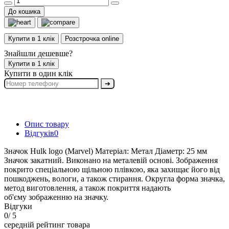
До кошика
Купити в 1 клік
Розстрочка online
Знайшли дешевше?
Купити в 1 клік
Купити в один клік
➔
Опис товару
Відгуків
0
Значок Hulk logo (Marvel) Матеріал: Метал Діаметр: 25 мм
Значок закатний. Виконано на металевій основі. Зображення
покрито спеціальною щільною плівкою, яка захищає його від
пошкоджень, вологи, а також стирання. Округла форма значка,
метод виготовлення, а також покриття надають
об'єму зображенню на значку.
Відгуки
0
/ 5
середній рейтинг товара