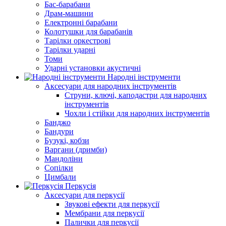
Бас-барабани
Драм-машини
Електронні барабани
Колотушки для барабанів
Тарілки оркестрові
Тарілки ударні
Томи
Ударні установки акустичні
Народні інструменти
Аксесуари для народних інструментів
Струни, ключі, каподастри для народних
інструментів
Чохли і стійки для народних інструментів
Банджо
Бандури
Бузукі, кобзи
Варгани (дримби)
Мандоліни
Сопілки
Цимбали
Перкусія
Аксесуари для перкусії
Звукові ефекти для перкусії
Мембрани для перкусії
Палички для перкусії