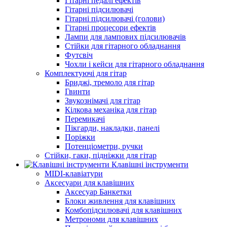
Гітарні педалі ефектів
Гітарні підсилювачі
Гітарні підсилювачі (голови)
Гітарні процесори ефектів
Лампи для лампових підсилювачів
Стійки для гітарного обладнання
Футсвіч
Чохли і кейси для гітарного обладнання
Комплектуючі для гітар
Бриджі, тремоло для гітар
Гвинти
Звукознімачі для гітар
Кілкова механіка для гітар
Перемикачі
Пікгарди, накладки, панелі
Поріжки
Потенціометри, ручки
Стійки, гаки, підніжки для гітар
Клавішні інструменти
MIDI-клавіатури
Аксесуари для клавішних
Аксесуар Банкетки
Блоки живлення для клавішних
Комбопідсилювачі для клавішних
Метрономи для клавішних