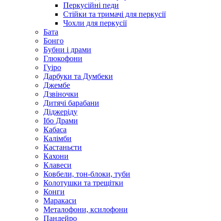
Перкусійні педи
Стійки та тримачі для перкусії
Чохли для перкусії
Бата
Бонго
Бубни і драми
Глюкофони
Гуіро
Дарбуки та Думбеки
Джембе
Дзвіночки
Дитячі барабани
Діджеріду
Ібо Драми
Кабаса
Калімби
Кастаньєти
Кахони
Клавеси
Ковбели, тон-блоки, туби
Колотушки та трещітки
Конги
Маракаси
Металофони, ксилофони
Пандейро