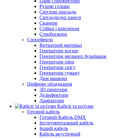
Пари і прожектори
Рухомі голови
Світлові прилади
Світлодіодні панелі
Сканери
Стійки і кріплення
Стробоскопи
Спецефекти
Витратний матеріал
Генератори вогню
Генератори мильних бульбашок
Генератори піни
Генератори снігу
Генератори туману
Дим машини
Цифрове обладнання
3D-принтери
Дезінфектори
Ламінатори
Кабелі та роз'єми
Готовий кабель
Готовий Кабель DMX
Інструментальний кабель
Інший кабель
Кабель акустичний