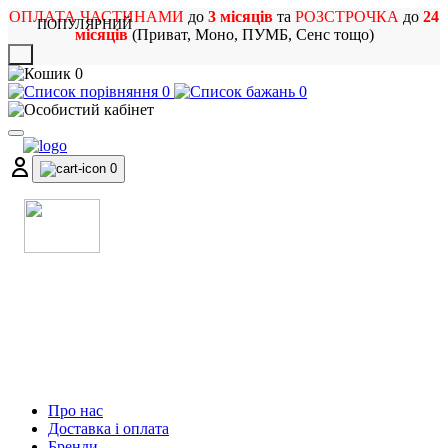
ОПЛАТА ЧАСТИНАМИ
до
3 місяців
та
РОЗСТРОЧКА
до
24
ПОПУЛЯРНИЙ
місяців
(Приват, Моно, ПУМБ, Сенс тощо)
X
0
0
0
0
МАГАЗИН
МУЗИЧНИХ ІНСТРУМЕНТІВ
ТА РОК АТРИБУТИКИ
Про нас
Доставка і оплата
Бренди