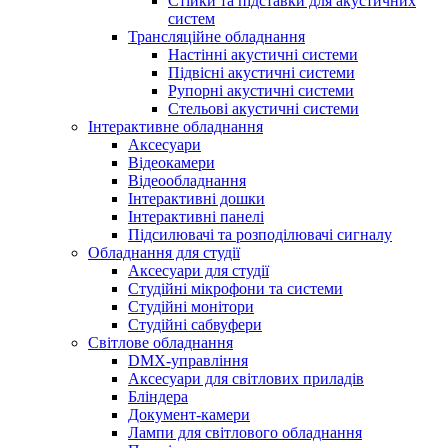
Стійки та підставки для акустичних
систем
Трансляційне обладнання
Настінні акустичні системи
Підвісні акустичні системи
Рупорні акустичні системи
Стельові акустичні системи
Інтерактивне обладнання
Аксесуари
Відеокамери
Відеообладнання
Інтерактивні дошки
Інтерактивні панелі
Підсилювачі та розподілювачі сигналу
Обладнання для студії
Аксесуари для студії
Студійні мікрофони та системи
Студійні монітори
Студійні сабвуфери
Світлове обладнання
DMX-управління
Аксесуари для світлових приладів
Бліндера
Документ-камери
Лампи для світлового обладнання