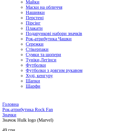
Майки
Маски на обличчя
Нашивки
Перстені
Пірсінг
Плакати
Подарункові набори значків
Рок-атрибутика Чашки
Сережки
Стікерпаки
Сумки та шопери
Туніки,Легінси
Футболки
Футболки з довгим рукавом
Худі, кенгуру
Шапки
Шарфи
Головна
Рок-атрибутика Rock Fan
Значки
Значок Hulk logo (Marvel)
49 грн