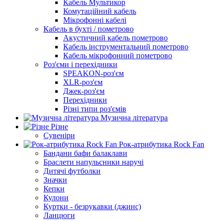
Кабель Мультикор
Комутаційний кабель
Мікрофонні кабелі
Кабель в бухті / пометрово
Акустичний кабель пометрово
Кабель інструментальний пометрово
Кабель мікрофонний пометрово
Роз'єми і перехідники
SPEAKON-роз'єм
XLR-роз'єм
Джек-роз'єм
Перехідники
Різні типи роз'ємів
Музична література
Різне
Сувеніри
Рок-атрибутика Rock Fan
Бандани бафи балаклави
Браслети напульсники наручі
Дитячі футболки
Значки
Кепки
Кулони
Куртки - безрукавки (джинс)
Ланцюги