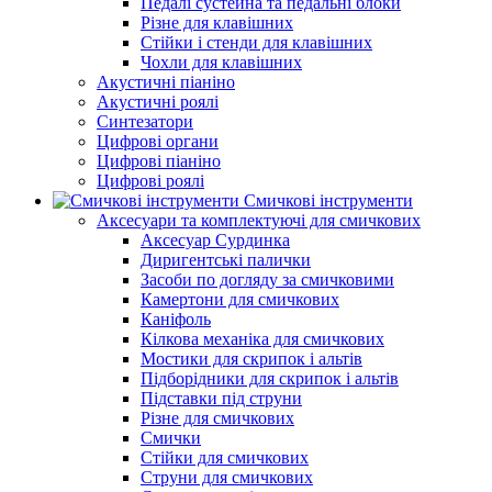
Педалі сустейна та педальні блоки
Різне для клавішних
Стійки і стенди для клавішних
Чохли для клавішних
Акустичні піаніно
Акустичні роялі
Синтезатори
Цифрові органи
Цифрові піаніно
Цифрові роялі
Смичкові інструменти
Аксесуари та комплектуючі для смичкових
Аксесуар Сурдинка
Диригентські палички
Засоби по догляду за смичковими
Камертони для смичкових
Каніфоль
Кілкова механіка для смичкових
Мостики для скрипок і альтів
Підборiдники для скрипок і альтів
Підставки під струни
Різне для смичкових
Смички
Стійки для смичкових
Струни для смичкових