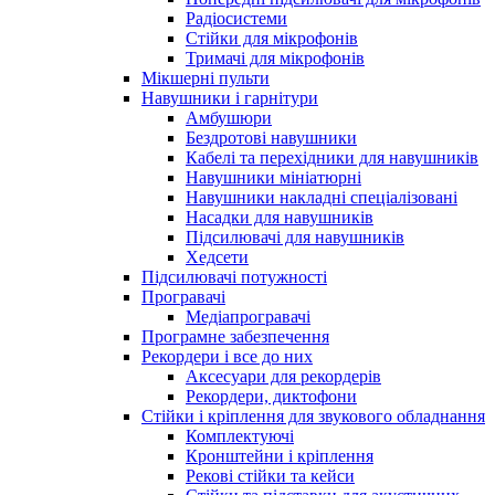
Радіосистеми
Стійки для мікрофонів
Тримачі для мікрофонів
Мікшерні пульти
Навушники і гарнітури
Амбушюри
Бездротові навушники
Кабелі та перехідники для навушників
Навушники мініатюрні
Навушники накладні спеціалізовані
Насадки для навушників
Підсилювачі для навушників
Хедсети
Підсилювачі потужності
Програвачі
Медіапрогравачі
Програмне забезпечення
Рекордери і все до них
Аксесуари для рекордерів
Рекордери, диктофони
Стійки і кріплення для звукового обладнання
Комплектуючі
Кронштейни і кріплення
Рекові стійки та кейси