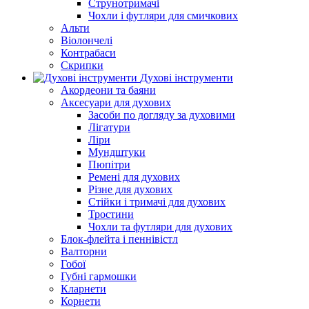
Струнотримачі
Чохли і футляри для смичкових
Альти
Віолончелі
Контрабаси
Скрипки
Духові інструменти
Акордеони та баяни
Аксесуари для духових
Засоби по догляду за духовими
Лігатури
Ліри
Мундштуки
Пюпітри
Ремені для духових
Різне для духових
Стійки і тримачі для духових
Тростини
Чохли та футляри для духових
Блок-флейта і пеннівістл
Валторни
Гобої
Губні гармошки
Кларнети
Корнети