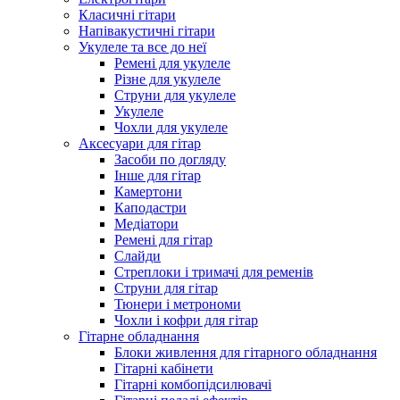
Класичні гітари
Напівакустичні гітари
Укулеле та все до неї
Ремені для укулеле
Різне для укулеле
Струни для укулеле
Укулеле
Чохли для укулеле
Аксесуари для гітар
Засоби по догляду
Інше для гітар
Камертони
Каподастри
Медіатори
Ремені для гітар
Слайди
Стреплоки і тримачі для ременів
Струни для гітар
Тюнери і метрономи
Чохли і кофри для гітар
Гітарне обладнання
Блоки живлення для гітарного обладнання
Гітарні кабінети
Гітарні комбопідсилювачі