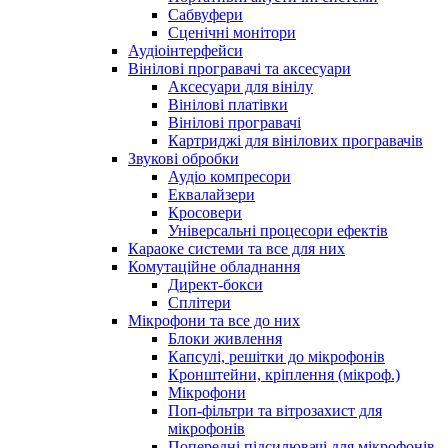
Сабвуфери
Сценічні монітори
Аудіоінтерфейси
Вінілові програвачі та аксесуари
Аксесуари для вінілу
Вінілові платівки
Вінілові програвачі
Картриджі для вінілових програвачів
Звукові обробки
Аудіо компресори
Еквалайзери
Кросовери
Універсальні процесори ефектів
Караоке системи та все для них
Комутаційне обладнання
Директ-бокси
Сплітери
Мікрофони та все до них
Блоки живлення
Капсулі, решітки до мікрофонів
Кронштейни, кріплення (мікроф.)
Мікрофони
Поп-фільтри та вітрозахист для
мікрофонів
Попередні підсилювачі для мікрофонів