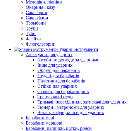
Мелодіки, піаніки
Окарина і казу
Саксгорни
Саксофони
Тромбони
Труби
Туби
Флейти
Флюгельгорни
Ударні інструменти
Аксесуари для ударних
Засоби по догляду за ударними
Інше для ударних
Обручі для барабанів
Педалі для барабанів
Пластики для барабанів
Стійки для ударних
Стільці для барабанщиків
Тренувальні педи
Тримачі, перехідники, затискачі для ударних
Тюнери і метрономи для ударних
Чохли, кофри, кейси для ударних
Барабани малі
Барабани маршові
Барабанні палички, щітки, родси