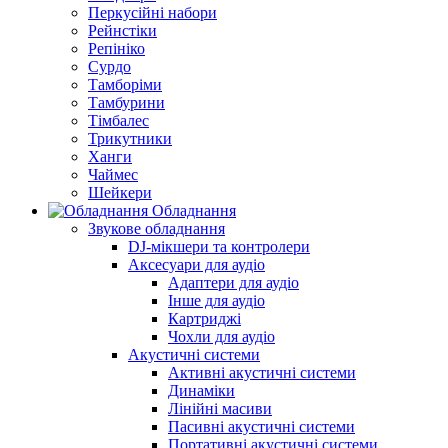
Перкусійні набори
Рейнстіки
Репініко
Сурдо
Тамборіми
Тамбурини
Тімбалес
Трикутники
Ханги
Чаймес
Шейкери
Обладнання
Звукове обладнання
DJ-мікшери та контролери
Аксесуари для аудіо
Адаптери для аудіо
Інше для аудіо
Картриджі
Чохли для аудіо
Акустичні системи
Активні акустичні системи
Динаміки
Лінійні масиви
Пасивні акустичні системи
Портативні акустичні системи