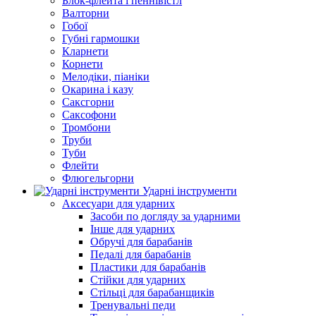
Блок-флейта і пеннівістл
Валторни
Гобої
Губні гармошки
Кларнети
Корнети
Мелодіки, піаніки
Окарина і казу
Саксгорни
Саксофони
Тромбони
Труби
Туби
Флейти
Флюгельгорни
Ударні інструменти
Аксесуари для ударних
Засоби по догляду за ударними
Інше для ударних
Обручі для барабанів
Педалі для барабанів
Пластики для барабанів
Стійки для ударних
Стільці для барабанщиків
Тренувальні педи