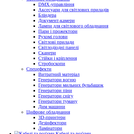
DMX-управління
Аксесуари для світлових приладів
Бліндера
Документ-камери
Лампи для світлового обладнання
Пари і прожектори
Рухомі голови
Світлові прилади
Світлодіодні панелі
Сканери
Стійки і кріплення
Стробоскопи
Спецефекти
Витратний матеріал
Генератори вогню
Генератори мильних бульбашок
Генератори піни
Генератори снігу
Генератори туману
Дим машини
Цифрове обладнання
3D-принтери
Дезінфектори
Ламінатори
Кабелі та роз'єми