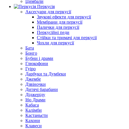
Цимбали
Перкусія
Аксесуари для перкусії
Звукові ефекти для перкусії
Мембрани для перкусії
Палички для перкусії
Перкусійні педи
Стійки та тримачі для перкусії
Чохли для перкусії
Бата
Бонго
Бубни і драми
Глюкофони
Гуіро
Дарбуки та Думбеки
Джембе
Дзвіночки
Дитячі барабани
Діджеріду
Ібо Драми
Кабаса
Калімби
Кастаньєти
Кахони
Клавеси