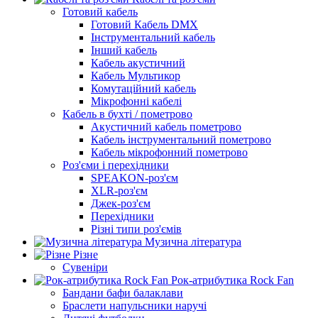
Готовий кабель
Готовий Кабель DMX
Інструментальний кабель
Інший кабель
Кабель акустичний
Кабель Мультикор
Комутаційний кабель
Мікрофонні кабелі
Кабель в бухті / пометрово
Акустичний кабель пометрово
Кабель інструментальний пометрово
Кабель мікрофонний пометрово
Роз'єми і перехідники
SPEAKON-роз'єм
XLR-роз'єм
Джек-роз'єм
Перехідники
Різні типи роз'ємів
Музична література
Різне
Сувеніри
Рок-атрибутика Rock Fan
Бандани бафи балаклави
Браслети напульсники наручі