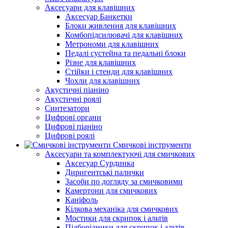
Аксесуари для клавішних
Аксесуар Банкетки
Блоки живлення для клавішних
Комбопідсилювачі для клавішних
Метрономи для клавішних
Педалі сустейна та педальні блоки
Різне для клавішних
Стійки і стенди для клавішних
Чохли для клавішних
Акустичні піаніно
Акустичні роялі
Синтезатори
Цифрові органи
Цифрові піаніно
Цифрові роялі
Смичкові інструменти
Аксесуари та комплектуючі для смичкових
Аксесуар Сурдинка
Диригентські палички
Засоби по догляду за смичковими
Камертони для смичкових
Каніфоль
Кілкова механіка для смичкових
Мостики для скрипок і альтів
Підборiдники для скрипок і альтів