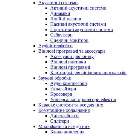
Акустичні системи
Активні акустичні системи
Динаміки
Лінійні масиви
Пасивні акустичні системи
Портативні акустичні системи
Сабвуфери
Сценічні монітори
Аудіоінтерфейси
Вінілові програвачі та аксесуари
Аксесуари для вінілу
Вінілові платівки
Вінілові програвачі
Картриджі для вінілових програвачів
Звукові обробки
Аудіо компресори
Еквалайзери
Кросовери
Універсальні процесори ефектів
Караоке системи та все для них
Комутаційне обладнання
Директ-бокси
Сплітери
Мікрофони та все до них
Блоки живлення