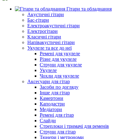
Гітари та обладнання
Акустичні гітари
Бас-гітари
Електроакустичні гітари
Електрогітари
Класичні гітари
Напівакустичні гітари
Укулеле та все до неї
Ремені для укулеле
Різне для укулеле
Струни для укулеле
Укулеле
Чохли для укулеле
Аксесуари для гітар
Засоби по догляду
Інше для гітар
Камертони
Каподастри
Медіатори
Ремені для гітар
Слайди
Стреплоки і тримачі для ременів
Струни для гітар
Тюнери і метрономи