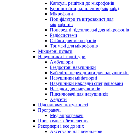
Капсулі, решітки до мікрофонів
Кронштейни, кріплення (мікроф.)
Мікрофони
Поп-фільтри та вітрозахист для
мікрофонів
Попередні підсилювачі для мікрофонів
Радіосистеми
Стійки для мікрофонів
Тримачі для мікрофонів
Мікшерні пульти
Навушники і гарнітури
Амбушюри
Бездротові навушники
Кабелі та перехідники для навушників
Навушники мініатюрні
Навушники накладні спеціалізовані
Насадки для навушників
Підсилювачі для навушників
Хедсети
Підсилювачі потужності
Програвачі
Медіапрогравачі
Програмне забезпечення
Рекордери і все до них
Аксесуари для рекордерів