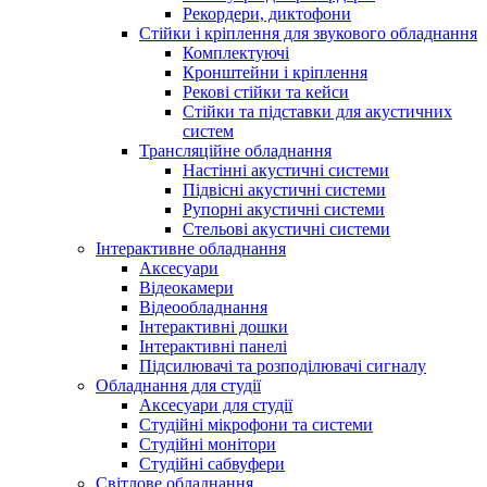
Рекордери, диктофони
Стійки і кріплення для звукового обладнання
Комплектуючі
Кронштейни і кріплення
Рекові стійки та кейси
Стійки та підставки для акустичних
систем
Трансляційне обладнання
Настінні акустичні системи
Підвісні акустичні системи
Рупорні акустичні системи
Стельові акустичні системи
Інтерактивне обладнання
Аксесуари
Відеокамери
Відеообладнання
Інтерактивні дошки
Інтерактивні панелі
Підсилювачі та розподілювачі сигналу
Обладнання для студії
Аксесуари для студії
Студійні мікрофони та системи
Студійні монітори
Студійні сабвуфери
Світлове обладнання