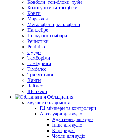
Ковбели, тон-блоки, туби
Колотушки та трещітки
Конги
Маракаси
Металофони, ксилофони
Пандейро
Перкусійні набори
Рейнстіки
Репініко
Сурдо
Тамборіми
Тамбурини
Тімбалес
Трикутники
Ханги
Чаймес
Шейкери
Обладнання
Звукове обладнання
DJ-мікшери та контролери
Аксесуари для аудіо
Адаптери для аудіо
Інше для аудіо
Картриджі
Чохли для аудіо