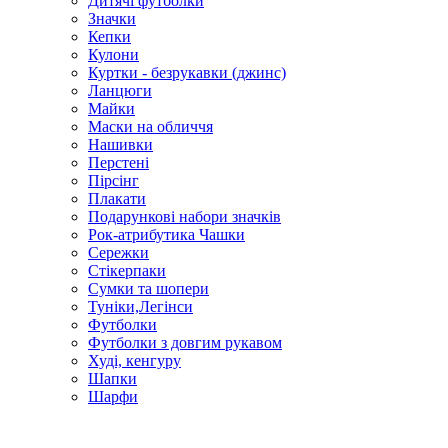
Дитячі футболки
Значки
Кепки
Кулони
Куртки - безрукавки (джинс)
Ланцюги
Майки
Маски на обличчя
Нашивки
Перстені
Пірсінг
Плакати
Подарункові набори значків
Рок-атрибутика Чашки
Сережки
Стікерпаки
Сумки та шопери
Туніки,Легінси
Футболки
Футболки з довгим рукавом
Худі, кенгуру
Шапки
Шарфи