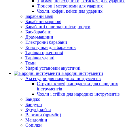
Тримачі, перехідники, затискачі для ударних
Тюнери і метрономи для ударних
Чохли, кофри, кейси для ударних
Барабани малі
Барабани маршові
Барабанні палички, щітки, родси
Бас-барабани
Драм-машини
Електронні барабани
Колотушки для барабанів
Тарілки оркестрові
Тарілки ударні
Томи
Ударні установки акустичні
Народні інструменти
Аксесуари для народних інструментів
Струни, ключі, каподастри для народних
інструментів
Чохли і стійки для народних інструментів
Банджо
Бандури
Бузукі, кобзи
Варгани (дримби)
Мандоліни
Сопілки