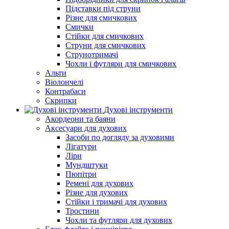
Підставки під струни
Різне для смичкових
Смички
Стійки для смичкових
Струни для смичкових
Струнотримачі
Чохли і футляри для смичкових
Альти
Віолончелі
Контрабаси
Скрипки
Духові інструменти
Акордеони та баяни
Аксесуари для духових
Засоби по догляду за духовими
Лігатури
Ліри
Мундштуки
Пюпітри
Ремені для духових
Різне для духових
Стійки і тримачі для духових
Тростини
Чохли та футляри для духових