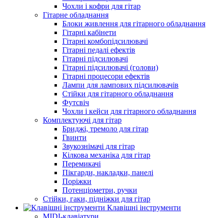
Чохли і кофри для гітар
Гітарне обладнання
Блоки живлення для гітарного обладнання
Гітарні кабінети
Гітарні комбопідсилювачі
Гітарні педалі ефектів
Гітарні підсилювачі
Гітарні підсилювачі (голови)
Гітарні процесори ефектів
Лампи для лампових підсилювачів
Стійки для гітарного обладнання
Футсвіч
Чохли і кейси для гітарного обладнання
Комплектуючі для гітар
Бриджі, тремоло для гітар
Гвинти
Звукознімачі для гітар
Кілкова механіка для гітар
Перемикачі
Пікгарди, накладки, панелі
Поріжки
Потенціометри, ручки
Стійки, гаки, підніжки для гітар
Клавішні інструменти
MIDI-клавіатури