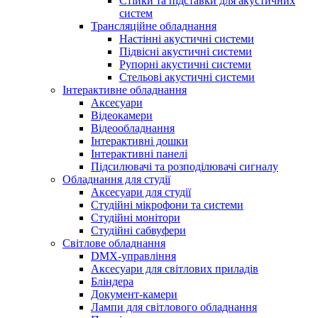
Стійки та підставки для акустичних
систем
Трансляційне обладнання
Настінні акустичні системи
Підвісні акустичні системи
Рупорні акустичні системи
Стельові акустичні системи
Інтерактивне обладнання
Аксесуари
Відеокамери
Відеообладнання
Інтерактивні дошки
Інтерактивні панелі
Підсилювачі та розподілювачі сигналу
Обладнання для студії
Аксесуари для студії
Студійні мікрофони та системи
Студійні монітори
Студійні сабвуфери
Світлове обладнання
DMX-управління
Аксесуари для світлових приладів
Бліндера
Документ-камери
Лампи для світлового обладнання