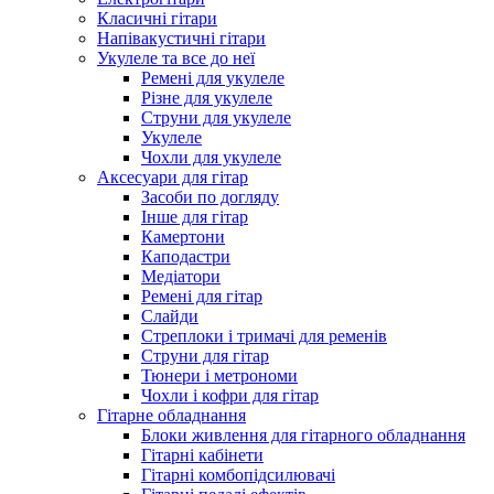
Класичні гітари
Напівакустичні гітари
Укулеле та все до неї
Ремені для укулеле
Різне для укулеле
Струни для укулеле
Укулеле
Чохли для укулеле
Аксесуари для гітар
Засоби по догляду
Інше для гітар
Камертони
Каподастри
Медіатори
Ремені для гітар
Слайди
Стреплоки і тримачі для ременів
Струни для гітар
Тюнери і метрономи
Чохли і кофри для гітар
Гітарне обладнання
Блоки живлення для гітарного обладнання
Гітарні кабінети
Гітарні комбопідсилювачі