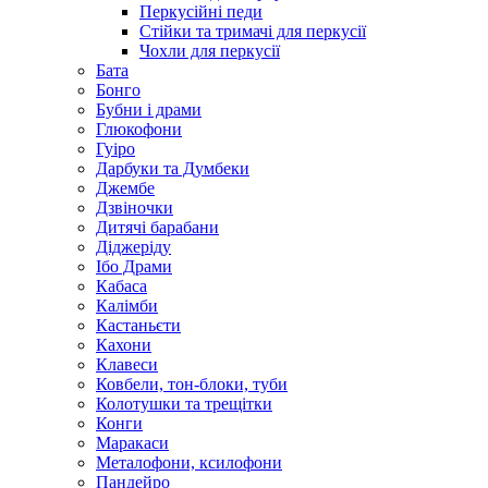
Перкусійні педи
Стійки та тримачі для перкусії
Чохли для перкусії
Бата
Бонго
Бубни і драми
Глюкофони
Гуіро
Дарбуки та Думбеки
Джембе
Дзвіночки
Дитячі барабани
Діджеріду
Ібо Драми
Кабаса
Калімби
Кастаньєти
Кахони
Клавеси
Ковбели, тон-блоки, туби
Колотушки та трещітки
Конги
Маракаси
Металофони, ксилофони
Пандейро