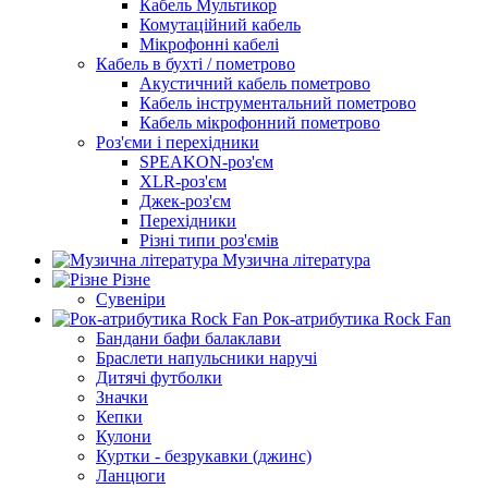
Кабель Мультикор
Комутаційний кабель
Мікрофонні кабелі
Кабель в бухті / пометрово
Акустичний кабель пометрово
Кабель інструментальний пометрово
Кабель мікрофонний пометрово
Роз'єми і перехідники
SPEAKON-роз'єм
XLR-роз'єм
Джек-роз'єм
Перехідники
Різні типи роз'ємів
Музична література
Різне
Сувеніри
Рок-атрибутика Rock Fan
Бандани бафи балаклави
Браслети напульсники наручі
Дитячі футболки
Значки
Кепки
Кулони
Куртки - безрукавки (джинс)
Ланцюги