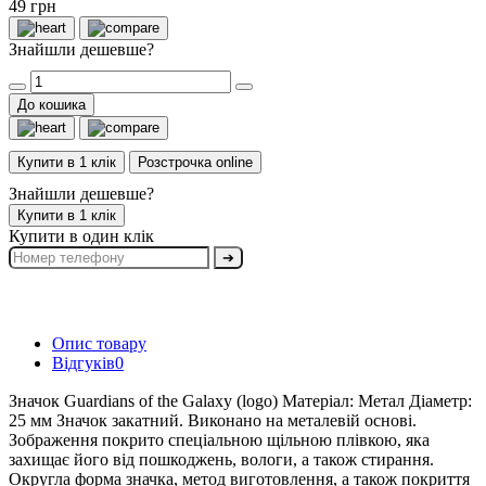
49 грн
Знайшли дешевше?
До кошика
Купити в 1 клік
Розстрочка online
Знайшли дешевше?
Купити в 1 клік
Купити в один клік
➔
Опис товару
Відгуків
0
Значок Guardians of the Galaxy (logo) Матеріал: Метал Діаметр:
25 мм Значок закатний. Виконано на металевій основі.
Зображення покрито спеціальною щільною плівкою, яка
захищає його від пошкоджень, вологи, а також стирання.
Округла форма значка, метод виготовлення, а також покриття