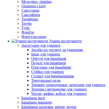
Мелодіки, піаніки
Окарина і казу
Саксгорни
Саксофони
Тромбони
Труби
Туби
Флейти
Флюгельгорни
Ударні інструменти
Аксесуари для ударних
Засоби по догляду за ударними
Інше для ударних
Обручі для барабанів
Педалі для барабанів
Пластики для барабанів
Стійки для ударних
Стільці для барабанщиків
Тренувальні педи
Тримачі, перехідники, затискачі для ударних
Тюнери і метрономи для ударних
Чохли, кофри, кейси для ударних
Барабани малі
Барабани маршові
Барабанні палички, щітки, родси