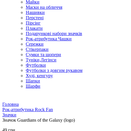
Майки
Маски на обличчя
Нашивки
Перстені
Пірсінг
Плакати
Подарункові набори значків
Рок-атрибутика Чашки
Сережки
Стікерпаки
Сумки та шопери
Туніки,Легінси
Футболки
Футболки з довгим рукавом
Худі, кенгуру
Шапки
Шарфи
Головна
Рок-атрибутика Rock Fan
Значки
Значок Guardians of the Galaxy (logo)
49 грн