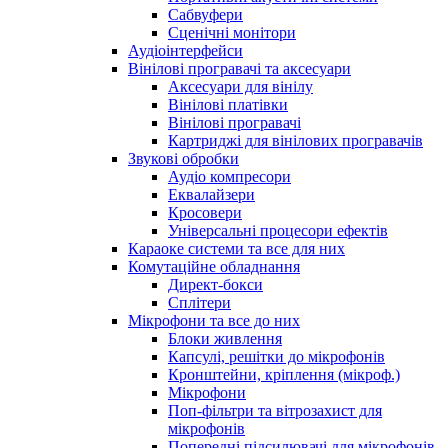
Сабвуфери
Сценічні монітори
Аудіоінтерфейси
Вінілові програвачі та аксесуари
Аксесуари для вінілу
Вінілові платівки
Вінілові програвачі
Картриджі для вінілових програвачів
Звукові обробки
Аудіо компресори
Еквалайзери
Кросовери
Універсальні процесори ефектів
Караоке системи та все для них
Комутаційне обладнання
Директ-бокси
Сплітери
Мікрофони та все до них
Блоки живлення
Капсулі, решітки до мікрофонів
Кронштейни, кріплення (мікроф.)
Мікрофони
Поп-фільтри та вітрозахист для
мікрофонів
Попередні підсилювачі для мікрофонів