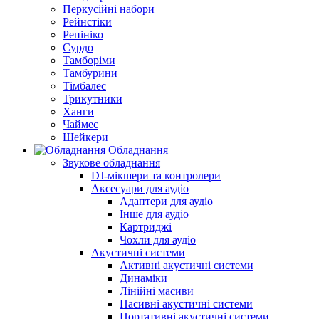
Перкусійні набори
Рейнстіки
Репініко
Сурдо
Тамборіми
Тамбурини
Тімбалес
Трикутники
Ханги
Чаймес
Шейкери
Обладнання
Звукове обладнання
DJ-мікшери та контролери
Аксесуари для аудіо
Адаптери для аудіо
Інше для аудіо
Картриджі
Чохли для аудіо
Акустичні системи
Активні акустичні системи
Динаміки
Лінійні масиви
Пасивні акустичні системи
Портативні акустичні системи