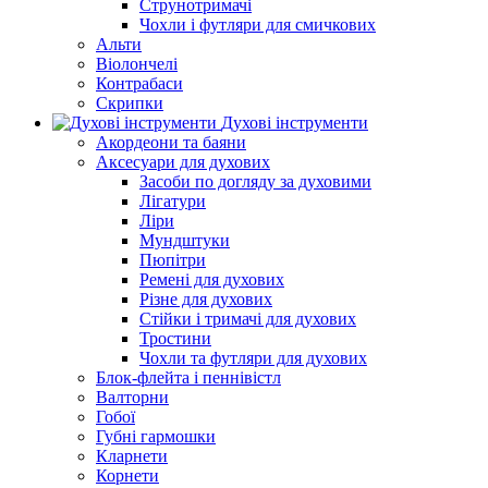
Струнотримачі
Чохли і футляри для смичкових
Альти
Віолончелі
Контрабаси
Скрипки
Духові інструменти
Акордеони та баяни
Аксесуари для духових
Засоби по догляду за духовими
Лігатури
Ліри
Мундштуки
Пюпітри
Ремені для духових
Різне для духових
Стійки і тримачі для духових
Тростини
Чохли та футляри для духових
Блок-флейта і пеннівістл
Валторни
Гобої
Губні гармошки
Кларнети
Корнети