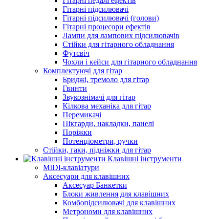
Гітарні педалі ефектів
Гітарні підсилювачі
Гітарні підсилювачі (голови)
Гітарні процесори ефектів
Лампи для лампових підсилювачів
Стійки для гітарного обладнання
Футсвіч
Чохли і кейси для гітарного обладнання
Комплектуючі для гітар
Бриджі, тремоло для гітар
Гвинти
Звукознімачі для гітар
Кілкова механіка для гітар
Перемикачі
Пікгарди, накладки, панелі
Поріжки
Потенціометри, ручки
Стійки, гаки, підніжки для гітар
Клавішні інструменти
MIDI-клавіатури
Аксесуари для клавішних
Аксесуар Банкетки
Блоки живлення для клавішних
Комбопідсилювачі для клавішних
Метрономи для клавішних