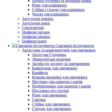
Педалі сустейна та педальні блоки
Різне для клавішних
Стійки і стенди для клавішних
Чохли для клавішних
Акустичні піаніно
Акустичні роялі
Синтезатори
Цифрові органи
Цифрові піаніно
Цифрові роялі
Смичкові інструменти
Аксесуари та комплектуючі для смичкових
Аксесуар Сурдинка
Диригентські палички
Засоби по догляду за смичковими
Камертони для смичкових
Каніфоль
Кілкова механіка для смичкових
Мостики для скрипок і альтів
Підборiдники для скрипок і альтів
Підставки під струни
Різне для смичкових
Смички
Стійки для смичкових
Струни для смичкових