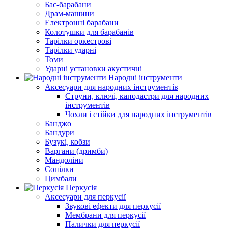
Бас-барабани
Драм-машини
Електронні барабани
Колотушки для барабанів
Тарілки оркестрові
Тарілки ударні
Томи
Ударні установки акустичні
Народні інструменти
Аксесуари для народних інструментів
Струни, ключі, каподастри для народних
інструментів
Чохли і стійки для народних інструментів
Банджо
Бандури
Бузукі, кобзи
Варгани (дримби)
Мандоліни
Сопілки
Цимбали
Перкусія
Аксесуари для перкусії
Звукові ефекти для перкусії
Мембрани для перкусії
Палички для перкусії