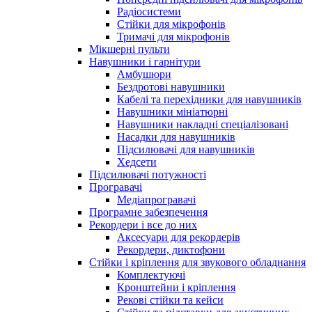
Радіосистеми
Стійки для мікрофонів
Тримачі для мікрофонів
Мікшерні пульти
Навушники і гарнітури
Амбушюри
Бездротові навушники
Кабелі та перехідники для навушників
Навушники мініатюрні
Навушники накладні спеціалізовані
Насадки для навушників
Підсилювачі для навушників
Хедсети
Підсилювачі потужності
Програвачі
Медіапрогравачі
Програмне забезпечення
Рекордери і все до них
Аксесуари для рекордерів
Рекордери, диктофони
Стійки і кріплення для звукового обладнання
Комплектуючі
Кронштейни і кріплення
Рекові стійки та кейси