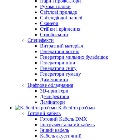
Пари і прожектори
Рухомі голови
Світлові прилади
Світлодіодні панелі
Сканери
Стійки і кріплення
Стробоскопи
Спецефекти
Витратний матеріал
Генератори вогню
Генератори мильних бульбашок
Генератори піни
Генератори снігу
Генератори туману
Дим машини
Цифрове обладнання
3D-принтери
Дезінфектори
Ламінатори
Кабелі та роз'єми
Готовий кабель
Готовий Кабель DMX
Інструментальний кабель
Інший кабель
Кабель акустичний