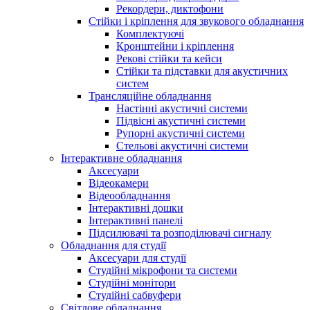
Рекордери, диктофони
Стійки і кріплення для звукового обладнання
Комплектуючі
Кронштейни і кріплення
Рекові стійки та кейси
Стійки та підставки для акустичних
систем
Трансляційне обладнання
Настінні акустичні системи
Підвісні акустичні системи
Рупорні акустичні системи
Стельові акустичні системи
Інтерактивне обладнання
Аксесуари
Відеокамери
Відеообладнання
Інтерактивні дошки
Інтерактивні панелі
Підсилювачі та розподілювачі сигналу
Обладнання для студії
Аксесуари для студії
Студійні мікрофони та системи
Студійні монітори
Студійні сабвуфери
Світлове обладнання