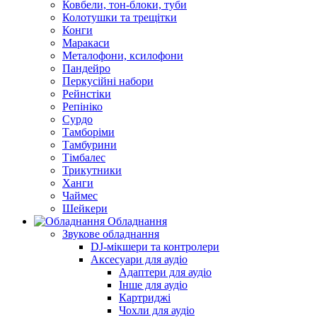
Ковбели, тон-блоки, туби
Колотушки та трещітки
Конги
Маракаси
Металофони, ксилофони
Пандейро
Перкусійні набори
Рейнстіки
Репініко
Сурдо
Тамборіми
Тамбурини
Тімбалес
Трикутники
Ханги
Чаймес
Шейкери
Обладнання
Звукове обладнання
DJ-мікшери та контролери
Аксесуари для аудіо
Адаптери для аудіо
Інше для аудіо
Картриджі
Чохли для аудіо