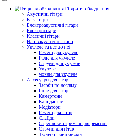
Гітари та обладнання
Акустичні гітари
Бас-гітари
Електроакустичні гітари
Електрогітари
Класичні гітари
Напівакустичні гітари
Укулеле та все до неї
Ремені для укулеле
Різне для укулеле
Струни для укулеле
Укулеле
Чохли для укулеле
Аксесуари для гітар
Засоби по догляду
Інше для гітар
Камертони
Каподастри
Медіатори
Ремені для гітар
Слайди
Стреплоки і тримачі для ременів
Струни для гітар
Тюнери і метрономи