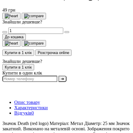
49 грн
Знайшли дешевше?
До кошика
Купити в 1 клік
Розстрочка online
Знайшли дешевше?
Купити в 1 клік
Купити в один клік
➔
Опис товару
Характеристики
Відгуків
0
Значок Death (red logo) Матеріал: Метал Діаметр: 25 мм Значок
закатний. Виконано на металевій основі. Зображення покрито