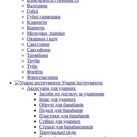
Блок-флейта і пеннівістл
Валторни
Гобої
Губні гармошки
Кларнети
Корнети
Мелодіки, піаніки
Окарина і казу
Саксгорни
Саксофони
Тромбони
Труби
Туби
Флейти
Флюгельгорни
Ударні інструменти
Аксесуари для ударних
Засоби по догляду за ударними
Інше для ударних
Обручі для барабанів
Педалі для барабанів
Пластики для барабанів
Стійки для ударних
Стільці для барабанщиків
Тренувальні педи