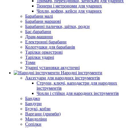
Тримачі, перехідники, затискачі для ударних
Тюнери і метрономи для ударних
Чохли, кофри, кейси для ударних
Барабани малі
Барабани маршові
Барабанні палички, щітки, родси
Бас-барабани
Драм-машини
Електронні барабани
Колотушки для барабанів
Тарілки оркестрові
Тарілки ударні
Томи
Ударні установки акустичні
Народні інструменти
Аксесуари для народних інструментів
Струни, ключі, каподастри для народних
інструментів
Чохли і стійки для народних інструментів
Банджо
Бандури
Бузукі, кобзи
Варгани (дримби)
Мандоліни
Сопілки