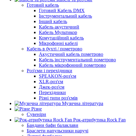
Готовий кабель
Готовий Кабель DMX
Інструментальний кабель
Інший кабель
Кабель акустичний
Кабель Мультикор
Комутаційний кабель
Мікрофонні кабелі
Кабель в бухті / пометрово
Акустичний кабель пометрово
Кабель інструментальний пометрово
Кабель мікрофонний пометрово
Роз'єми і перехідники
SPEAKON-роз'єм
XLR-роз'єм
Джек-роз'єм
Перехідники
Різні типи роз'ємів
Музична література
Різне
Сувеніри
Рок-атрибутика Rock Fan
Бандани бафи балаклави
Браслети напульсники наручі