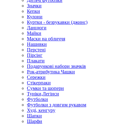
Дитячі футболки
Значки
Кепки
Кулони
Куртки - безрукавки (джинс)
Ланцюги
Майки
Маски на обличчя
Нашивки
Перстені
Пірсінг
Плакати
Подарункові набори значків
Рок-атрибутика Чашки
Сережки
Стікерпаки
Сумки та шопери
Туніки,Легінси
Футболки
Футболки з довгим рукавом
Худі, кенгуру
Шапки
Шарфи