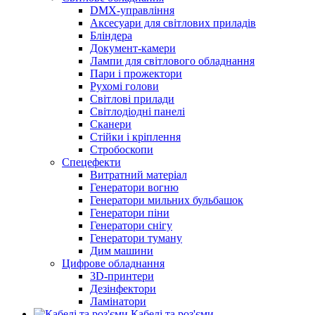
DMX-управління
Аксесуари для світлових приладів
Бліндера
Документ-камери
Лампи для світлового обладнання
Пари і прожектори
Рухомі голови
Світлові прилади
Світлодіодні панелі
Сканери
Стійки і кріплення
Стробоскопи
Спецефекти
Витратний матеріал
Генератори вогню
Генератори мильних бульбашок
Генератори піни
Генератори снігу
Генератори туману
Дим машини
Цифрове обладнання
3D-принтери
Дезінфектори
Ламінатори
Кабелі та роз'єми