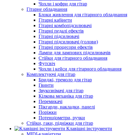
Чохли і кофри для гітар
Гітарне обладнання
Блоки живлення для гітарного обладнання
Гітарні кабінети
Гітарні комбопідсилювачі
Гітарні педалі ефектів
Гітарні підсилювачі
Гітарні підсилювачі (голови)
Гітарні процесори ефектів
Лампи для лампових підсилювачів
Стійки для гітарного обладнання
Футсвіч
Чохли і кейси для гітарного обладнання
Комплектуючі для гітар
Бриджі, тремоло для гітар
Гвинти
Звукознімачі для гітар
Кілкова механіка для гітар
Перемикачі
Пікгарди, накладки, панелі
Поріжки
Потенціометри, ручки
Стійки, гаки, підніжки для гітар
Клавішні інструменти
MIDI-клавіатури