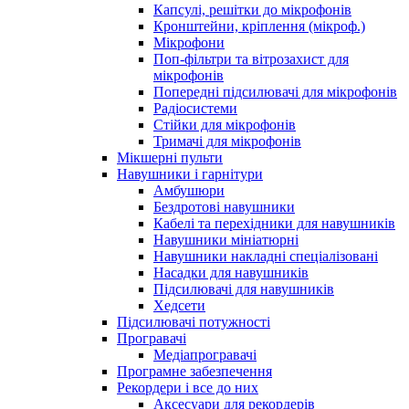
Капсулі, решітки до мікрофонів
Кронштейни, кріплення (мікроф.)
Мікрофони
Поп-фільтри та вітрозахист для
мікрофонів
Попередні підсилювачі для мікрофонів
Радіосистеми
Стійки для мікрофонів
Тримачі для мікрофонів
Мікшерні пульти
Навушники і гарнітури
Амбушюри
Бездротові навушники
Кабелі та перехідники для навушників
Навушники мініатюрні
Навушники накладні спеціалізовані
Насадки для навушників
Підсилювачі для навушників
Хедсети
Підсилювачі потужності
Програвачі
Медіапрогравачі
Програмне забезпечення
Рекордери і все до них
Аксесуари для рекордерів