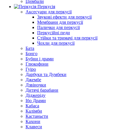
Цимбали
Перкусія
Аксесуари для перкусії
Звукові ефекти для перкусії
Мембрани для перкусії
Палички для перкусії
Перкусійні педи
Стійки та тримачі для перкусії
Чохли для перкусії
Бата
Бонго
Бубни і драми
Глюкофони
Гуіро
Дарбуки та Думбеки
Джембе
Дзвіночки
Дитячі барабани
Діджеріду
Ібо Драми
Кабаса
Калімби
Кастаньєти
Кахони
Клавеси