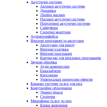
Акустичні системи
Активні акустичні системи
Динаміки
Лінійні масиви
Пасивні акустичні системи
Портативні акустичні системи
Сабвуфери
Сценічні монітори
Аудіоінтерфейси
Вінілові програвачі та аксесуари
Аксесуари для вінілу
Вінілові платівки
Вінілові програвачі
Картриджі для вінілових програвачів
Звукові обробки
Аудіо компресори
Еквалайзери
Кросовери
Універсальні процесори ефектів
Караоке системи та все для них
Комутаційне обладнання
Директ-бокси
Сплітери
Мікрофони та все до них
Блоки живлення