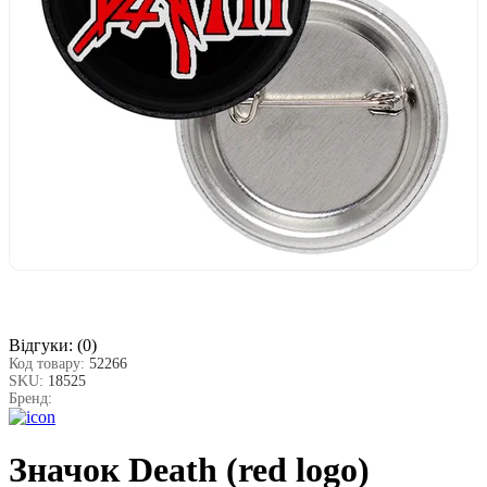
Відгуки:
(0)
Код товару:
52266
SKU:
18525
Бренд:
Значок Death (red logo)