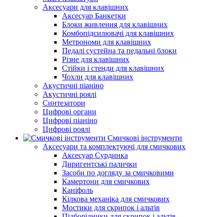
Аксесуари для клавішних
Аксесуар Банкетки
Блоки живлення для клавішних
Комбопідсилювачі для клавішних
Метрономи для клавішних
Педалі сустейна та педальні блоки
Різне для клавішних
Стійки і стенди для клавішних
Чохли для клавішних
Акустичні піаніно
Акустичні роялі
Синтезатори
Цифрові органи
Цифрові піаніно
Цифрові роялі
Смичкові інструменти
Аксесуари та комплектуючі для смичкових
Аксесуар Сурдинка
Диригентські палички
Засоби по догляду за смичковими
Камертони для смичкових
Каніфоль
Кілкова механіка для смичкових
Мостики для скрипок і альтів
Підборiдники для скрипок і альтів