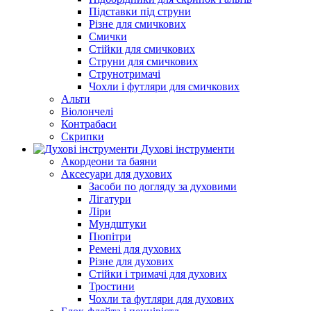
Підставки під струни
Різне для смичкових
Смички
Стійки для смичкових
Струни для смичкових
Струнотримачі
Чохли і футляри для смичкових
Альти
Віолончелі
Контрабаси
Скрипки
Духові інструменти
Акордеони та баяни
Аксесуари для духових
Засоби по догляду за духовими
Лігатури
Ліри
Мундштуки
Пюпітри
Ремені для духових
Різне для духових
Стійки і тримачі для духових
Тростини
Чохли та футляри для духових