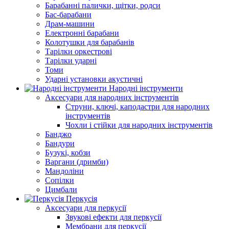
Барабанні палички, щітки, родси
Бас-барабани
Драм-машини
Електронні барабани
Колотушки для барабанів
Тарілки оркестрові
Тарілки ударні
Томи
Ударні установки акустичні
Народні інструменти
Аксесуари для народних інструментів
Струни, ключі, каподастри для народних
інструментів
Чохли і стійки для народних інструментів
Банджо
Бандури
Бузукі, кобзи
Варгани (дримби)
Мандоліни
Сопілки
Цимбали
Перкусія
Аксесуари для перкусії
Звукові ефекти для перкусії
Мембрани для перкусії