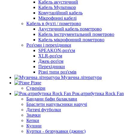
Кабель акустичний
Кабель Мультикор
Комутаційний кабель
Мікрофонні кабелі
Кабель в бухті / пометрово
Акустичний кабель пометрово
Кабель інструментальний пометрово
Кабель мікрофонний пометрово
Роз'єми і перехідники
SPEAKON-роз'єм
XLR-роз'єм
Джек-роз'єм
Перехідники
Різні типи роз'ємів
Музична література
Різне
Сувеніри
Рок-атрибутика Rock Fan
Бандани бафи балаклави
Браслети напульсники наручі
Дитячі футболки
Значки
Кепки
Кулони
Куртки - безрукавки (джинс)