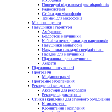
мікрофонів
Попередні підсилювачі для мікрофонів
Радіосистеми
Стійки для мікрофонів
Тримачі для мікрофонів
Мікшерні пульти
Навушники і гарнітури
Амбушюри
Бездротові навушники
Кабелі та перехідники для навушників
Навушники мініатюрні
Навушники накладні спеціалізовані
Насадки для навушників
Підсилювачі для навушників
Хедсети
Підсилювачі потужності
Програвачі
Медіапрогравачі
Програмне забезпечення
Рекордери і все до них
Аксесуари для рекордерів
Рекордери, диктофони
Стійки і кріплення для звукового обладнання
Комплектуючі
Кронштейни і кріплення