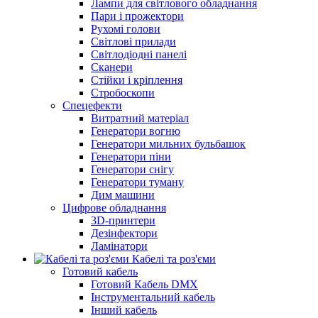
Лампи для світлового обладнання
Пари і прожектори
Рухомі голови
Світлові прилади
Світлодіодні панелі
Сканери
Стійки і кріплення
Стробоскопи
Спецефекти
Витратний матеріал
Генератори вогню
Генератори мильних бульбашок
Генератори піни
Генератори снігу
Генератори туману
Дим машини
Цифрове обладнання
3D-принтери
Дезінфектори
Ламінатори
Кабелі та роз'єми
Готовий кабель
Готовий Кабель DMX
Інструментальний кабель
Інший кабель