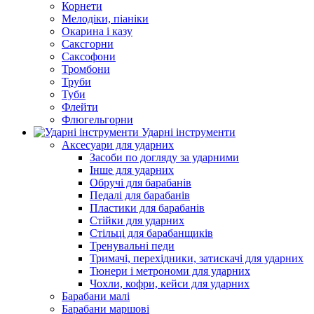
Корнети
Мелодіки, піаніки
Окарина і казу
Саксгорни
Саксофони
Тромбони
Труби
Туби
Флейти
Флюгельгорни
Ударні інструменти
Аксесуари для ударних
Засоби по догляду за ударними
Інше для ударних
Обручі для барабанів
Педалі для барабанів
Пластики для барабанів
Стійки для ударних
Стільці для барабанщиків
Тренувальні педи
Тримачі, перехідники, затискачі для ударних
Тюнери і метрономи для ударних
Чохли, кофри, кейси для ударних
Барабани малі
Барабани маршові