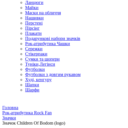
Ланцюги
Майки
Маски на обличчя
Нашивки
Перстені
Пірсінг
Плакати
Подарункові набори значків
Рок-атрибутика Чашки
Сережки
Стікерпаки
Сумки та шопери
Туніки,Легінси
Футболки
Футболки з довгим рукавом
Худі, кенгуру
Шапки
Шарфи
Головна
Рок-атрибутика Rock Fan
Значки
Значок Children Of Bodom (logo)