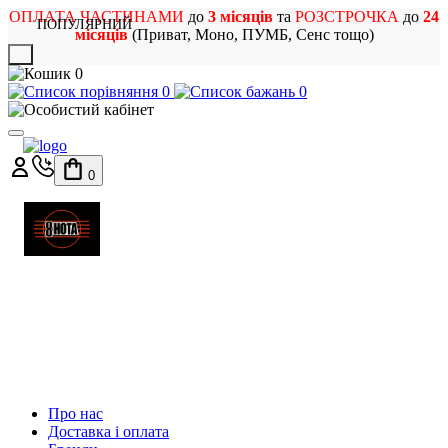
ОПЛАТА ЧАСТИНАМИ
до
3 місяців
та
РОЗСТРОЧКА
до
24
ПОПУЛЯРНИЙ
місяців
(Приват, Моно, ПУМБ, Сенс тощо)
X
0
0
0
0
МАГАЗИН
МУЗИЧНИХ ІНСТРУМЕНТІВ
ТА РОК АТРИБУТИКИ
Про нас
Доставка і оплата