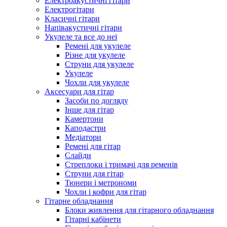
Електроакустичні гітари
Електрогітари
Класичні гітари
Напівакустичні гітари
Укулеле та все до неї
Ремені для укулеле
Різне для укулеле
Струни для укулеле
Укулеле
Чохли для укулеле
Аксесуари для гітар
Засоби по догляду
Інше для гітар
Камертони
Каподастри
Медіатори
Ремені для гітар
Слайди
Стреплоки і тримачі для ременів
Струни для гітар
Тюнери і метрономи
Чохли і кофри для гітар
Гітарне обладнання
Блоки живлення для гітарного обладнання
Гітарні кабінети