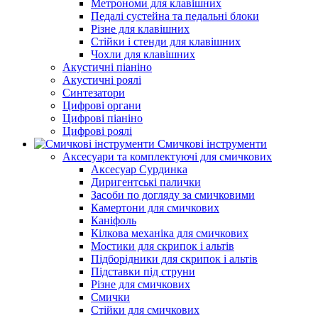
Метрономи для клавішних
Педалі сустейна та педальні блоки
Різне для клавішних
Стійки і стенди для клавішних
Чохли для клавішних
Акустичні піаніно
Акустичні роялі
Синтезатори
Цифрові органи
Цифрові піаніно
Цифрові роялі
Смичкові інструменти
Аксесуари та комплектуючі для смичкових
Аксесуар Сурдинка
Диригентські палички
Засоби по догляду за смичковими
Камертони для смичкових
Каніфоль
Кілкова механіка для смичкових
Мостики для скрипок і альтів
Підборiдники для скрипок і альтів
Підставки під струни
Різне для смичкових
Смички
Стійки для смичкових