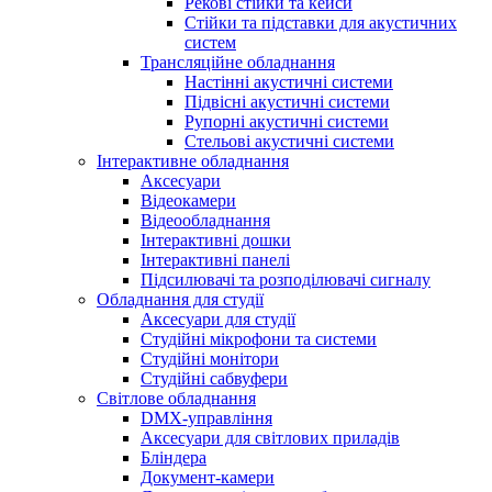
Рекові стійки та кейси
Стійки та підставки для акустичних
систем
Трансляційне обладнання
Настінні акустичні системи
Підвісні акустичні системи
Рупорні акустичні системи
Стельові акустичні системи
Інтерактивне обладнання
Аксесуари
Відеокамери
Відеообладнання
Інтерактивні дошки
Інтерактивні панелі
Підсилювачі та розподілювачі сигналу
Обладнання для студії
Аксесуари для студії
Студійні мікрофони та системи
Студійні монітори
Студійні сабвуфери
Світлове обладнання
DMX-управління
Аксесуари для світлових приладів
Бліндера
Документ-камери