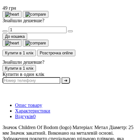
49 грн
Знайшли дешевше?
До кошика
Купити в 1 клік
Розстрочка online
Знайшли дешевше?
Купити в 1 клік
Купити в один клік
➔
Опис товару
Характеристики
Відгуків
0
Значок Children Of Bodom (logo) Матеріал: Метал Діаметр: 25
мм Значок закатний. Виконано на металевій основі.
Зображення покрито спеціальною щільною плівкою, яка