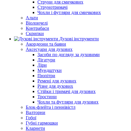
Струни для смичкових
Струнотримачі
Чохли і футляри для смичкових
Альти
Віолончелі
Контрабаси
Скрипки
Духові інструменти
Акордеони та баяни
Аксесуари для духових
Засоби по догляду за духовими
Лігатури
Ліри
Мундштуки
Пюпітри
Ремені для духових
Різне для духових
Стійки і тримачі для духових
Тростини
Чохли та футляри для духових
Блок-флейта і пеннівістл
Валторни
Гобої
Губні гармошки
Кларнети