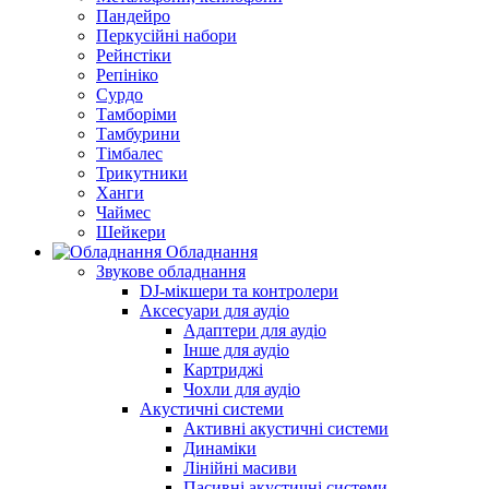
Пандейро
Перкусійні набори
Рейнстіки
Репініко
Сурдо
Тамборіми
Тамбурини
Тімбалес
Трикутники
Ханги
Чаймес
Шейкери
Обладнання
Звукове обладнання
DJ-мікшери та контролери
Аксесуари для аудіо
Адаптери для аудіо
Інше для аудіо
Картриджі
Чохли для аудіо
Акустичні системи
Активні акустичні системи
Динаміки
Лінійні масиви
Пасивні акустичні системи