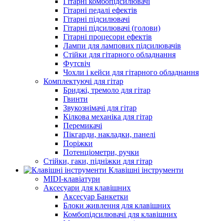
Гітарні комбопідсилювачі
Гітарні педалі ефектів
Гітарні підсилювачі
Гітарні підсилювачі (голови)
Гітарні процесори ефектів
Лампи для лампових підсилювачів
Стійки для гітарного обладнання
Футсвіч
Чохли і кейси для гітарного обладнання
Комплектуючі для гітар
Бриджі, тремоло для гітар
Гвинти
Звукознімачі для гітар
Кілкова механіка для гітар
Перемикачі
Пікгарди, накладки, панелі
Поріжки
Потенціометри, ручки
Стійки, гаки, підніжки для гітар
Клавішні інструменти
MIDI-клавіатури
Аксесуари для клавішних
Аксесуар Банкетки
Блоки живлення для клавішних
Комбопідсилювачі для клавішних