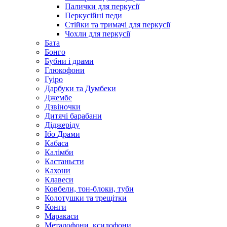
Палички для перкусії
Перкусійні педи
Стійки та тримачі для перкусії
Чохли для перкусії
Бата
Бонго
Бубни і драми
Глюкофони
Гуіро
Дарбуки та Думбеки
Джембе
Дзвіночки
Дитячі барабани
Діджеріду
Ібо Драми
Кабаса
Калімби
Кастаньєти
Кахони
Клавеси
Ковбели, тон-блоки, туби
Колотушки та трещітки
Конги
Маракаси
Металофони, ксилофони