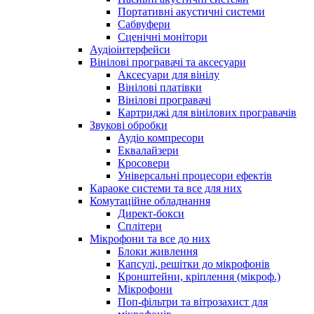
Портативні акустичні системи
Сабвуфери
Сценічні монітори
Аудіоінтерфейси
Вінілові програвачі та аксесуари
Аксесуари для вінілу
Вінілові платівки
Вінілові програвачі
Картриджі для вінілових програвачів
Звукові обробки
Аудіо компресори
Еквалайзери
Кросовери
Універсальні процесори ефектів
Караоке системи та все для них
Комутаційне обладнання
Директ-бокси
Сплітери
Мікрофони та все до них
Блоки живлення
Капсулі, решітки до мікрофонів
Кронштейни, кріплення (мікроф.)
Мікрофони
Поп-фільтри та вітрозахист для