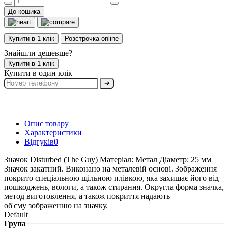
До кошика
Купити в 1 клік
Розстрочка online
Знайшли дешевше?
Купити в 1 клік
Купити в один клік
➔
Опис товару
Характеристики
Відгуків
0
Значок Disturbed (The Guy) Матеріал: Метал Діаметр: 25 мм
Значок закатний. Виконано на металевій основі. Зображення
покрито спеціальною щільною плівкою, яка захищає його від
пошкоджень, вологи, а також стирання. Округла форма значка,
метод виготовлення, а також покриття надають
об'єму зображенню на значку.
Default
Група