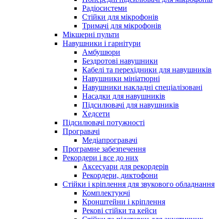
Радіосистеми
Стійки для мікрофонів
Тримачі для мікрофонів
Мікшерні пульти
Навушники і гарнітури
Амбушюри
Бездротові навушники
Кабелі та перехідники для навушників
Навушники мініатюрні
Навушники накладні спеціалізовані
Насадки для навушників
Підсилювачі для навушників
Хедсети
Підсилювачі потужності
Програвачі
Медіапрогравачі
Програмне забезпечення
Рекордери і все до них
Аксесуари для рекордерів
Рекордери, диктофони
Стійки і кріплення для звукового обладнання
Комплектуючі
Кронштейни і кріплення
Рекові стійки та кейси