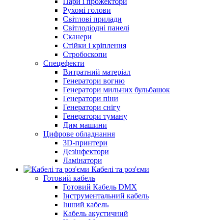
Пари і прожектори
Рухомі голови
Світлові прилади
Світлодіодні панелі
Сканери
Стійки і кріплення
Стробоскопи
Спецефекти
Витратний матеріал
Генератори вогню
Генератори мильних бульбашок
Генератори піни
Генератори снігу
Генератори туману
Дим машини
Цифрове обладнання
3D-принтери
Дезінфектори
Ламінатори
Кабелі та роз'єми
Готовий кабель
Готовий Кабель DMX
Інструментальний кабель
Інший кабель
Кабель акустичний