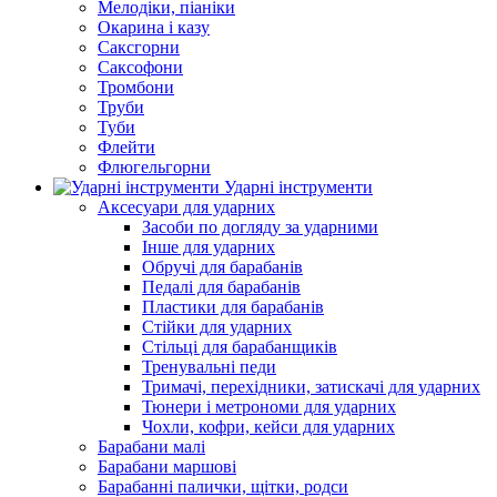
Мелодіки, піаніки
Окарина і казу
Саксгорни
Саксофони
Тромбони
Труби
Туби
Флейти
Флюгельгорни
Ударні інструменти
Аксесуари для ударних
Засоби по догляду за ударними
Інше для ударних
Обручі для барабанів
Педалі для барабанів
Пластики для барабанів
Стійки для ударних
Стільці для барабанщиків
Тренувальні педи
Тримачі, перехідники, затискачі для ударних
Тюнери і метрономи для ударних
Чохли, кофри, кейси для ударних
Барабани малі
Барабани маршові
Барабанні палички, щітки, родси