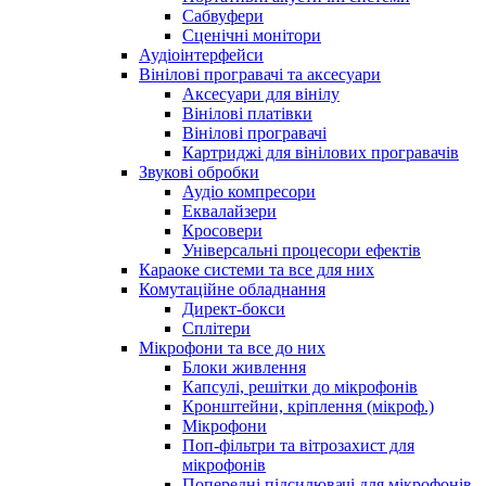
Сабвуфери
Сценічні монітори
Аудіоінтерфейси
Вінілові програвачі та аксесуари
Аксесуари для вінілу
Вінілові платівки
Вінілові програвачі
Картриджі для вінілових програвачів
Звукові обробки
Аудіо компресори
Еквалайзери
Кросовери
Універсальні процесори ефектів
Караоке системи та все для них
Комутаційне обладнання
Директ-бокси
Сплітери
Мікрофони та все до них
Блоки живлення
Капсулі, решітки до мікрофонів
Кронштейни, кріплення (мікроф.)
Мікрофони
Поп-фільтри та вітрозахист для
мікрофонів
Попередні підсилювачі для мікрофонів