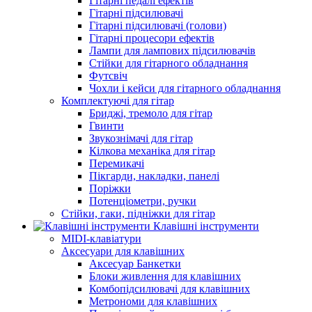
Гітарні педалі ефектів
Гітарні підсилювачі
Гітарні підсилювачі (голови)
Гітарні процесори ефектів
Лампи для лампових підсилювачів
Стійки для гітарного обладнання
Футсвіч
Чохли і кейси для гітарного обладнання
Комплектуючі для гітар
Бриджі, тремоло для гітар
Гвинти
Звукознімачі для гітар
Кілкова механіка для гітар
Перемикачі
Пікгарди, накладки, панелі
Поріжки
Потенціометри, ручки
Стійки, гаки, підніжки для гітар
Клавішні інструменти
MIDI-клавіатури
Аксесуари для клавішних
Аксесуар Банкетки
Блоки живлення для клавішних
Комбопідсилювачі для клавішних
Метрономи для клавішних