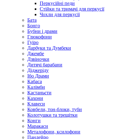
Перкусійні педи
Стійки та тримачі для перкусії
Чохли для перкусії
Бата
Бонго
Бубни і драми
Глюкофони
Гуіро
Дарбуки та Думбеки
Джембе
Дзвіночки
Дитячі барабани
Діджеріду
Ібо Драми
Кабаса
Калімби
Кастаньєти
Кахони
Клавеси
Ковбели, тон-блоки, туби
Колотушки та трещітки
Конги
Маракаси
Металофони, ксилофони
Пандейро