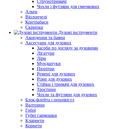
Струнотримачі
Чохли і футляри для смичкових
Альти
Віолончелі
Контрабаси
Скрипки
Духові інструменти
Акордеони та баяни
Аксесуари для духових
Засоби по догляду за духовими
Лігатури
Ліри
Мундштуки
Пюпітри
Ремені для духових
Різне для духових
Стійки і тримачі для духових
Тростини
Чохли та футляри для духових
Блок-флейта і пеннівістл
Валторни
Гобої
Губні гармошки
Кларнети
Корнети