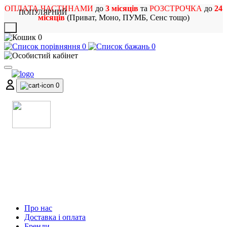
ОПЛАТА ЧАСТИНАМИ
до
3 місяців
та
РОЗСТРОЧКА
до
24
ПОПУЛЯРНИЙ
місяців
(Приват, Моно, ПУМБ, Сенс тощо)
X
0
0
0
0
МАГАЗИН
МУЗИЧНИХ ІНСТРУМЕНТІВ
ТА РОК АТРИБУТИКИ
Про нас
Доставка і оплата
Бренди