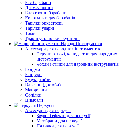
Бас-барабани
Драм-машини
Електронні барабани
Колотушки для барабанів
Тарілки оркестрові
Тарілки ударні
Томи
Ударні установки акустичні
Народні інструменти
Аксесуари для народних інструментів
Струни, ключі, каподастри для народних
інструментів
Чохли і стійки для народних інструментів
Банджо
Бандури
Бузукі, кобзи
Варгани (дримби)
Мандоліни
Сопілки
Цимбали
Перкусія
Аксесуари для перкусії
Звукові ефекти для перкусії
Мембрани для перкусії
Палички для перкусії