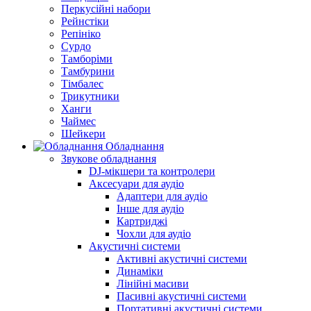
Перкусійні набори
Рейнстіки
Репініко
Сурдо
Тамборіми
Тамбурини
Тімбалес
Трикутники
Ханги
Чаймес
Шейкери
Обладнання
Звукове обладнання
DJ-мікшери та контролери
Аксесуари для аудіо
Адаптери для аудіо
Інше для аудіо
Картриджі
Чохли для аудіо
Акустичні системи
Активні акустичні системи
Динаміки
Лінійні масиви
Пасивні акустичні системи
Портативні акустичні системи