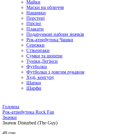
Майки
Маски на обличчя
Нашивки
Перстені
Пірсінг
Плакати
Подарункові набори значків
Рок-атрибутика Чашки
Сережки
Стікерпаки
Сумки та шопери
Туніки,Легінси
Футболки
Футболки з довгим рукавом
Худі, кенгуру
Шапки
Шарфи
Головна
Рок-атрибутика Rock Fan
Значки
Значок Disturbed (The Guy)
49 грн