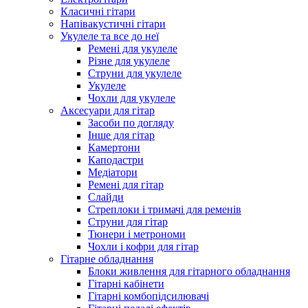
Класичні гітари
Напівакустичні гітари
Укулеле та все до неї
Ремені для укулеле
Різне для укулеле
Струни для укулеле
Укулеле
Чохли для укулеле
Аксесуари для гітар
Засоби по догляду
Інше для гітар
Камертони
Каподастри
Медіатори
Ремені для гітар
Слайди
Стреплоки і тримачі для ременів
Струни для гітар
Тюнери і метрономи
Чохли і кофри для гітар
Гітарне обладнання
Блоки живлення для гітарного обладнання
Гітарні кабінети
Гітарні комбопідсилювачі