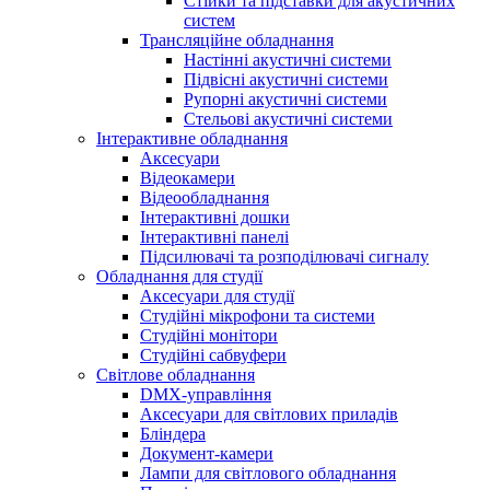
Стійки та підставки для акустичних
систем
Трансляційне обладнання
Настінні акустичні системи
Підвісні акустичні системи
Рупорні акустичні системи
Стельові акустичні системи
Інтерактивне обладнання
Аксесуари
Відеокамери
Відеообладнання
Інтерактивні дошки
Інтерактивні панелі
Підсилювачі та розподілювачі сигналу
Обладнання для студії
Аксесуари для студії
Студійні мікрофони та системи
Студійні монітори
Студійні сабвуфери
Світлове обладнання
DMX-управління
Аксесуари для світлових приладів
Бліндера
Документ-камери
Лампи для світлового обладнання