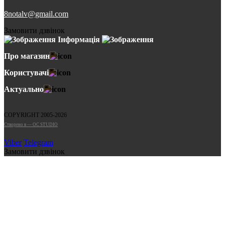
8notalv@gmail.com
Замовити дзвінок
Інформація
Про магазин
Користувачі
Актуально
COPYRIGHT 2005-2026
Cтворено в — OC STUDIO
Viber
Telegram
Замовити дзвінок