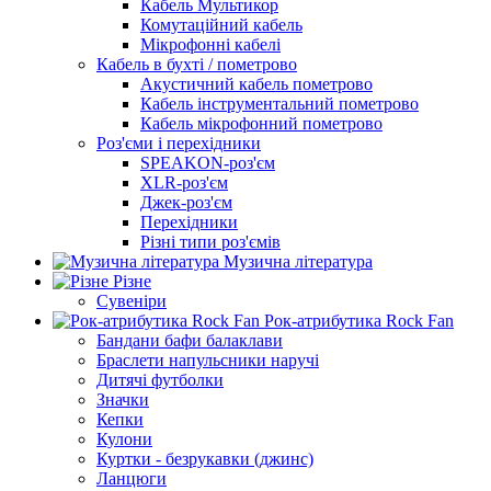
Кабель Мультикор
Комутаційний кабель
Мікрофонні кабелі
Кабель в бухті / пометрово
Акустичний кабель пометрово
Кабель інструментальний пометрово
Кабель мікрофонний пометрово
Роз'єми і перехідники
SPEAKON-роз'єм
XLR-роз'єм
Джек-роз'єм
Перехідники
Різні типи роз'ємів
Музична література
Різне
Сувеніри
Рок-атрибутика Rock Fan
Бандани бафи балаклави
Браслети напульсники наручі
Дитячі футболки
Значки
Кепки
Кулони
Куртки - безрукавки (джинс)
Ланцюги