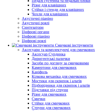
Педалі сустейна та педальні блоки
Різне для клавішних
Стійки і стенди для клавішних
Чохли для клавішних
Акустичні піаніно
Акустичні роялі
Синтезатори
Цифрові органи
Цифрові піаніно
Цифрові роялі
Смичкові інструменти
Аксесуари та комплектуючі для смичкових
Аксесуар Сурдинка
Диригентські палички
Засоби по догляду за смичковими
Камертони для смичкових
Каніфоль
Кілкова механіка для смичкових
Мостики для скрипок і альтів
Підборiдники для скрипок і альтів
Підставки під струни
Різне для смичкових
Смички
Стійки для смичкових
Струни для смичкових