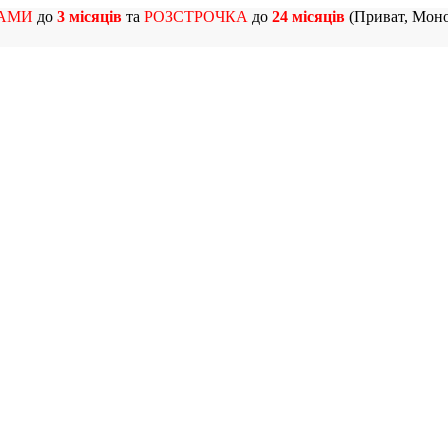
АМИ
до
3 місяців
та
РОЗСТРОЧКА
до
24 місяців
(Приват, Моно