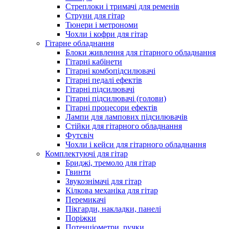
Стреплоки і тримачі для ременів
Струни для гітар
Тюнери і метрономи
Чохли і кофри для гітар
Гітарне обладнання
Блоки живлення для гітарного обладнання
Гітарні кабінети
Гітарні комбопідсилювачі
Гітарні педалі ефектів
Гітарні підсилювачі
Гітарні підсилювачі (голови)
Гітарні процесори ефектів
Лампи для лампових підсилювачів
Стійки для гітарного обладнання
Футсвіч
Чохли і кейси для гітарного обладнання
Комплектуючі для гітар
Бриджі, тремоло для гітар
Гвинти
Звукознімачі для гітар
Кілкова механіка для гітар
Перемикачі
Пікгарди, накладки, панелі
Поріжки
Потенціометри, ручки