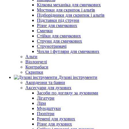
Кілкова механіка для смичкових
Мостики для скрипок і альтів
Підборiдники для скрипок і альтів
Підставки під струни
Різне для смичкових
Смички
Стійки для смичкових
Струни для смичкових
Струнотримачі
Чохли і футляри для смичкових
Альти
Віолончелі
Контрабаси
Скрипки
Духові інструменти
Акордеони та баяни
Аксесуари для духових
Засоби по догляду за духовими
Лігатури
Ліри
Мундштуки
Пюпітри
Ремені для духових
Різне для духових