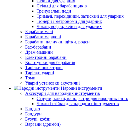
Стійки для ударних
Стільці для барабанщиків
Тренувальні педи
Тримачі, перехідники, затискачі для ударних
Тюнери і метрономи для ударних
Чохли, кофри, кейси для ударних
Барабани малі
Барабани маршові
Барабанні палички, щітки, родси
Бас-барабани
Драм-машини
Електронні барабани
Колотушки для барабанів
Тарілки оркестрові
Тарілки ударні
Томи
Ударні установки акустичні
Народні інструменти
Аксесуари для народних інструментів
Струни, ключі, каподастри для народних інст
Чохли і стійки для народних інструментів
Банджо
Бандури
Бузукі, кобзи
Варгани (дримби)