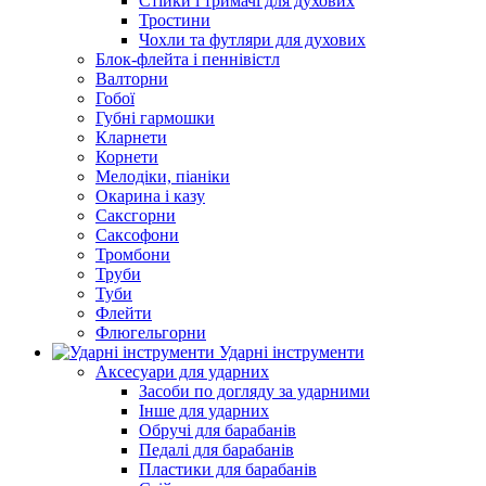
Стійки і тримачі для духових
Тростини
Чохли та футляри для духових
Блок-флейта і пеннівістл
Валторни
Гобої
Губні гармошки
Кларнети
Корнети
Мелодіки, піаніки
Окарина і казу
Саксгорни
Саксофони
Тромбони
Труби
Туби
Флейти
Флюгельгорни
Ударні інструменти
Аксесуари для ударних
Засоби по догляду за ударними
Інше для ударних
Обручі для барабанів
Педалі для барабанів
Пластики для барабанів