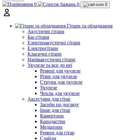
0
0
0
Гітари та обладнання
Акустичні гітари
Бас-гітари
Електроакустичні гітари
Електрогітари
Класичні гітари
Напівакустичні гітари
Укулеле та все до неї
Ремені для укулеле
Різне для укулеле
Струни для укулеле
Укулеле
Чохли для укулеле
Аксесуари для гітар
Засоби по догляду
Інше для гітар
Камертони
Каподастри
Медіатори
Ремені для гітар
Слайди