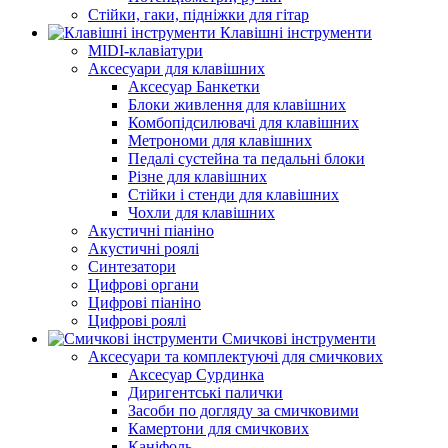
Стійки, гаки, підніжки для гітар
Клавішні інструменти
MIDI-клавіатури
Аксесуари для клавішних
Аксесуар Банкетки
Блоки живлення для клавішних
Комбопідсилювачі для клавішних
Метрономи для клавішних
Педалі сустейна та педальні блоки
Різне для клавішних
Стійки і стенди для клавішних
Чохли для клавішних
Акустичні піаніно
Акустичні роялі
Синтезатори
Цифрові органи
Цифрові піаніно
Цифрові роялі
Смичкові інструменти
Аксесуари та комплектуючі для смичкових
Аксесуар Сурдинка
Диригентські палички
Засоби по догляду за смичковими
Камертони для смичкових
Каніфоль