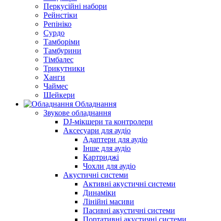
Перкусійні набори
Рейнстіки
Репініко
Сурдо
Тамборіми
Тамбурини
Тімбалес
Трикутники
Ханги
Чаймес
Шейкери
Обладнання
Звукове обладнання
DJ-мікшери та контролери
Аксесуари для аудіо
Адаптери для аудіо
Інше для аудіо
Картриджі
Чохли для аудіо
Акустичні системи
Активні акустичні системи
Динаміки
Лінійні масиви
Пасивні акустичні системи
Портативні акустичні системи