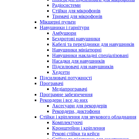
Радіосистеми
Стійки для мікрофонів
Тримачі для мікрофонів
Мікшерні пульти
Навушники і гарнітури
Амбушюри
Бездротові навушники
Кабелі та перехідники для навушників
Навушники мініатюрні
Навушники накладні спеціалізовані
Насадки для навушників
Підсилювачі для навушників
Хедсети
Підсилювачі потужності
Програвачі
Медіапрогравачі
Програмне забезпечення
Рекордери і все до них
Аксесуари для рекордерів
Рекордери, диктофони
Стійки і кріплення для звукового обладнання
Комплектуючі
Кронштейни і кріплення
Рекові стійки та кейси