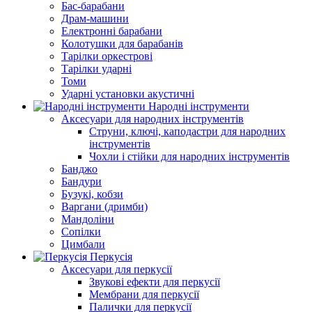
Бас-барабани
Драм-машини
Електронні барабани
Колотушки для барабанів
Тарілки оркестрові
Тарілки ударні
Томи
Ударні установки акустичні
Народні інструменти
Аксесуари для народних інструментів
Струни, ключі, каподастри для народних
інструментів
Чохли і стійки для народних інструментів
Банджо
Бандури
Бузукі, кобзи
Варгани (дримби)
Мандоліни
Сопілки
Цимбали
Перкусія
Аксесуари для перкусії
Звукові ефекти для перкусії
Мембрани для перкусії
Палички для перкусії