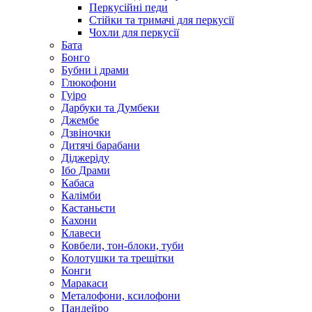
Перкусійні педи
Стійки та тримачі для перкусії
Чохли для перкусії
Бата
Бонго
Бубни і драми
Глюкофони
Гуіро
Дарбуки та Думбеки
Джембе
Дзвіночки
Дитячі барабани
Діджеріду
Ібо Драми
Кабаса
Калімби
Кастаньєти
Кахони
Клавеси
Ковбели, тон-блоки, туби
Колотушки та трещітки
Конги
Маракаси
Металофони, ксилофони
Пандейро