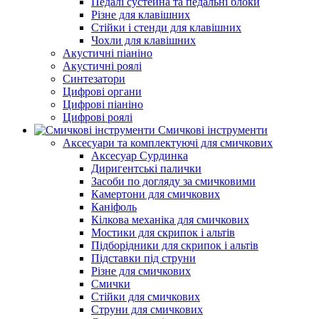
Педалі сустейна та педальні блоки
Різне для клавішних
Стійки і стенди для клавішних
Чохли для клавішних
Акустичні піаніно
Акустичні роялі
Синтезатори
Цифрові органи
Цифрові піаніно
Цифрові роялі
Смичкові інструменти
Аксесуари та комплектуючі для смичкових
Аксесуар Сурдинка
Диригентські палички
Засоби по догляду за смичковими
Камертони для смичкових
Каніфоль
Кілкова механіка для смичкових
Мостики для скрипок і альтів
Підборiдники для скрипок і альтів
Підставки під струни
Різне для смичкових
Смички
Стійки для смичкових
Струни для смичкових