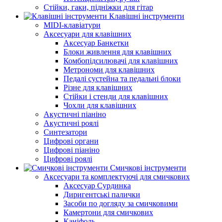
Стійки, гаки, підніжки для гітар
Клавішні інструменти
MIDI-клавіатури
Аксесуари для клавішних
Аксесуар Банкетки
Блоки живлення для клавішних
Комбопідсилювачі для клавішних
Метрономи для клавішних
Педалі сустейна та педальні блоки
Різне для клавішних
Стійки і стенди для клавішних
Чохли для клавішних
Акустичні піаніно
Акустичні роялі
Синтезатори
Цифрові органи
Цифрові піаніно
Цифрові роялі
Смичкові інструменти
Аксесуари та комплектуючі для смичкових
Аксесуар Сурдинка
Диригентські палички
Засоби по догляду за смичковими
Камертони для смичкових
Каніфоль