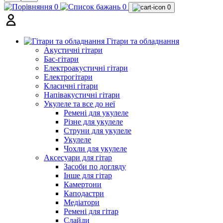
0
0
0
Гітари та обладнання
Акустичні гітари
Бас-гітари
Електроакустичні гітари
Електрогітари
Класичні гітари
Напівакустичні гітари
Укулеле та все до неї
Ремені для укулеле
Різне для укулеле
Струни для укулеле
Укулеле
Чохли для укулеле
Аксесуари для гітар
Засоби по догляду
Інше для гітар
Камертони
Каподастри
Медіатори
Ремені для гітар
Слайди