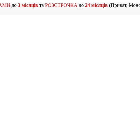
АМИ
до
3 місяців
та
РОЗСТРОЧКА
до
24 місяців
(Приват, Моно