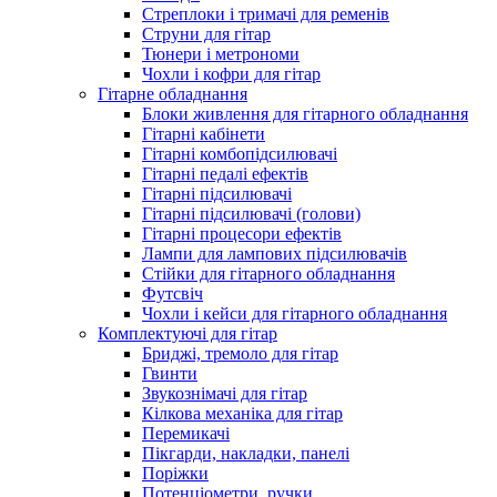
Стреплоки і тримачі для ременів
Струни для гітар
Тюнери і метрономи
Чохли і кофри для гітар
Гітарне обладнання
Блоки живлення для гітарного обладнання
Гітарні кабінети
Гітарні комбопідсилювачі
Гітарні педалі ефектів
Гітарні підсилювачі
Гітарні підсилювачі (голови)
Гітарні процесори ефектів
Лампи для лампових підсилювачів
Стійки для гітарного обладнання
Футсвіч
Чохли і кейси для гітарного обладнання
Комплектуючі для гітар
Бриджі, тремоло для гітар
Гвинти
Звукознімачі для гітар
Кілкова механіка для гітар
Перемикачі
Пікгарди, накладки, панелі
Поріжки
Потенціометри, ручки