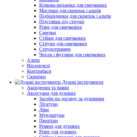
Кілкова механіка для смичкових
Мостики для скрипок і альтів
Підборiдники для скрипок і альтів
Підставки під струни
Різне для смичкових
Смички
Стійки для смичкових
Струни для смичкових
Струнотримачі
Чохли і футляри для смичкових
Альти
Віолончелі
Контрабаси
Скрипки
Духові інструменти
Акордеони та баяни
Аксесуари для духових
Засоби по догляду за духовими
Лігатури
Ліри
Мундштуки
Пюпітри
Ремені для духових
Різне для духових