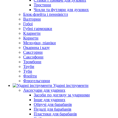
Стійки і тримачі для духових
Тростини
Чохли та футляри для духових
Блок-флейта і пеннівістл
Валторни
Гобої
Губні гармошки
Кларнети
Корнети
Мелодіки, піаніки
Окарина і казу
Саксгорни
Саксофони
Тромбони
Труби
Туби
Флейти
Флюгельгорни
Ударні інструменти
Аксесуари для ударних
Засоби по догляду за ударними
Інше для ударних
Обручі для барабанів
Педалі для барабанів
Пластики для барабанів