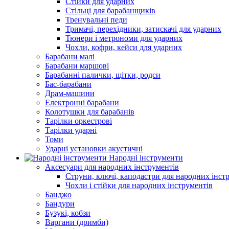
Стійки для ударних
Стільці для барабанщиків
Тренувальні педи
Тримачі, перехідники, затискачі для ударних
Тюнери і метрономи для ударних
Чохли, кофри, кейси для ударних
Барабани малі
Барабани маршові
Барабанні палички, щітки, родси
Бас-барабани
Драм-машини
Електронні барабани
Колотушки для барабанів
Тарілки оркестрові
Тарілки ударні
Томи
Ударні установки акустичні
Народні інструменти
Аксесуари для народних інструментів
Струни, ключі, каподастри для народних інст
Чохли і стійки для народних інструментів
Банджо
Бандури
Бузукі, кобзи
Варгани (дримби)