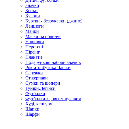
Дитячі футболки
Значки
Кепки
Кулони
Куртки - безрукавки (джинс)
Ланцюги
Майки
Маски на обличчя
Нашивки
Перстені
Пірсінг
Плакати
Подарункові набори значків
Рок-атрибутика Чашки
Сережки
Стікерпаки
Сумки та шопери
Туніки,Легінси
Футболки
Футболки з довгим рукавом
Худі, кенгуру
Шапки
Шарфи