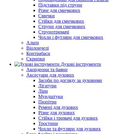
Підставки під струни
Різне для смичкових
Смички
Стійки для смичкових
Струни для смичкових
Струнотримачі
Чохли і футляри для смичкових
Альти
Віолончелі
Контрабаси
Скрипки
Духові інструменти
Акордеони та баяни
Аксесуари для духових
Засоби по догляду за духовими
Лігатури
Ліри
Мундштуки
Пюпітри
Ремені для духових
Різне для духових
Стійки і тримачі для духових
Тростини
Чохли та футляри для духових