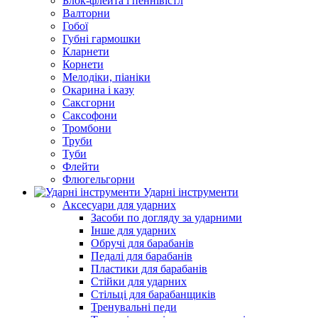
Блок-флейта і пеннівістл
Валторни
Гобої
Губні гармошки
Кларнети
Корнети
Мелодіки, піаніки
Окарина і казу
Саксгорни
Саксофони
Тромбони
Труби
Туби
Флейти
Флюгельгорни
Ударні інструменти
Аксесуари для ударних
Засоби по догляду за ударними
Інше для ударних
Обручі для барабанів
Педалі для барабанів
Пластики для барабанів
Стійки для ударних
Стільці для барабанщиків
Тренувальні педи