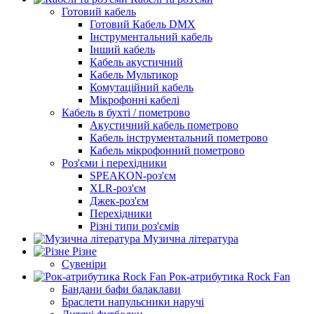
Готовий кабель
Готовий Кабель DMX
Інструментальний кабель
Інший кабель
Кабель акустичний
Кабель Мультикор
Комутаційний кабель
Мікрофонні кабелі
Кабель в бухті / пометрово
Акустичний кабель пометрово
Кабель інструментальний пометрово
Кабель мікрофонний пометрово
Роз'єми і перехідники
SPEAKON-роз'єм
XLR-роз'єм
Джек-роз'єм
Перехідники
Різні типи роз'ємів
Музична література
Різне
Сувеніри
Рок-атрибутика Rock Fan
Бандани бафи балаклави
Браслети напульсники наручі