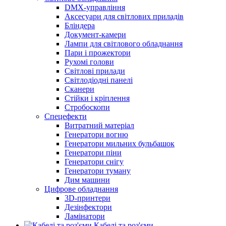
DMX-управління
Аксесуари для світлових приладів
Бліндера
Документ-камери
Лампи для світлового обладнання
Пари і прожектори
Рухомі голови
Світлові прилади
Світлодіодні панелі
Сканери
Стійки і кріплення
Стробоскопи
Спецефекти
Витратний матеріал
Генератори вогню
Генератори мильних бульбашок
Генератори піни
Генератори снігу
Генератори туману
Дим машини
Цифрове обладнання
3D-принтери
Дезінфектори
Ламінатори
Кабелі та роз'єми