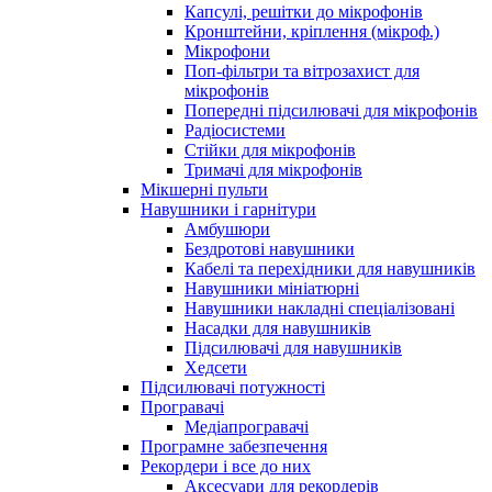
Капсулі, решітки до мікрофонів
Кронштейни, кріплення (мікроф.)
Мікрофони
Поп-фільтри та вітрозахист для
мікрофонів
Попередні підсилювачі для мікрофонів
Радіосистеми
Стійки для мікрофонів
Тримачі для мікрофонів
Мікшерні пульти
Навушники і гарнітури
Амбушюри
Бездротові навушники
Кабелі та перехідники для навушників
Навушники мініатюрні
Навушники накладні спеціалізовані
Насадки для навушників
Підсилювачі для навушників
Хедсети
Підсилювачі потужності
Програвачі
Медіапрогравачі
Програмне забезпечення
Рекордери і все до них
Аксесуари для рекордерів