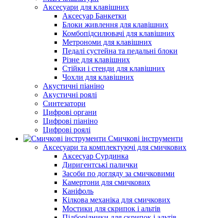
Аксесуари для клавішних
Аксесуар Банкетки
Блоки живлення для клавішних
Комбопідсилювачі для клавішних
Метрономи для клавішних
Педалі сустейна та педальні блоки
Різне для клавішних
Стійки і стенди для клавішних
Чохли для клавішних
Акустичні піаніно
Акустичні роялі
Синтезатори
Цифрові органи
Цифрові піаніно
Цифрові роялі
Смичкові інструменти
Аксесуари та комплектуючі для смичкових
Аксесуар Сурдинка
Диригентські палички
Засоби по догляду за смичковими
Камертони для смичкових
Каніфоль
Кілкова механіка для смичкових
Мостики для скрипок і альтів
Підборiдники для скрипок і альтів