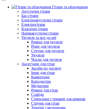
Гітари та обладнання
Акустичні гітари
Бас-гітари
Електроакустичні гітари
Електрогітари
Класичні гітари
Напівакустичні гітари
Укулеле та все до неї
Ремені для укулеле
Різне для укулеле
Струни для укулеле
Укулеле
Чохли для укулеле
Аксесуари для гітар
Засоби по догляду
Інше для гітар
Камертони
Каподастри
Медіатори
Ремені для гітар
Слайди
Стреплоки і тримачі для ременів
Струни для гітар
Тюнери і метрономи