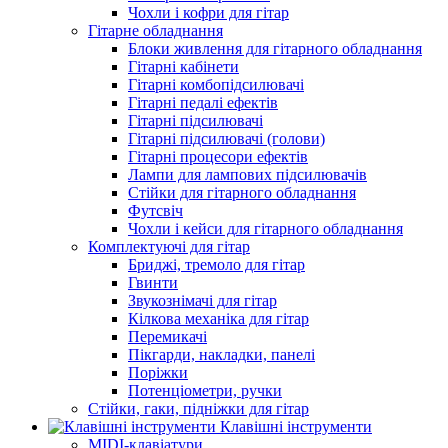
Чохли і кофри для гітар
Гітарне обладнання
Блоки живлення для гітарного обладнання
Гітарні кабінети
Гітарні комбопідсилювачі
Гітарні педалі ефектів
Гітарні підсилювачі
Гітарні підсилювачі (голови)
Гітарні процесори ефектів
Лампи для лампових підсилювачів
Стійки для гітарного обладнання
Футсвіч
Чохли і кейси для гітарного обладнання
Комплектуючі для гітар
Бриджі, тремоло для гітар
Гвинти
Звукознімачі для гітар
Кілкова механіка для гітар
Перемикачі
Пікгарди, накладки, панелі
Поріжки
Потенціометри, ручки
Стійки, гаки, підніжки для гітар
Клавішні інструменти
MIDI-клавіатури