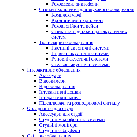
Рекордери, диктофони
Стійки і кріплення для звукового обладнання
Комплектуючі
Кронштейни і кріплення
Рекові стійки та кейси
Стійки та підставки для акустичних
систем
Трансляційне обладнання
Настінні акустичні системи
Підвісні акустичні системи
Рупорні акустичні системи
Стельові акустичні системи
Інтерактивне обладнання
Аксесуари
Відеокамери
Відеообладнання
Інтерактивні дошки
Інтерактивні панелі
Підсилювачі та розподілювачі сигналу
Обладнання для студії
Аксесуари для студії
Студійні мікрофони та системи
Студійні монітори
Студійні сабвуфери
Світлове обладнання