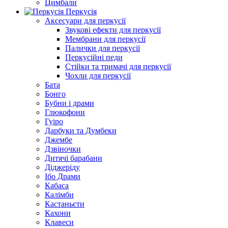
Цимбали
Перкусія
Аксесуари для перкусії
Звукові ефекти для перкусії
Мембрани для перкусії
Палички для перкусії
Перкусійні педи
Стійки та тримачі для перкусії
Чохли для перкусії
Бата
Бонго
Бубни і драми
Глюкофони
Гуіро
Дарбуки та Думбеки
Джембе
Дзвіночки
Дитячі барабани
Діджеріду
Ібо Драми
Кабаса
Калімби
Кастаньєти
Кахони
Клавеси