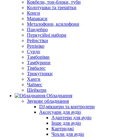
Ковбели, тон-блоки, туби
Колотушки та трещітки
Конги
Маракаси
Металофони, ксилофони
Пандейро
Перкусійні набори
Рейнстіки
Репініко
Сурдо
Тамборіми
Тамбурини
Тімбалес
Трикутники
Ханги
Чаймес
Шейкери
Обладнання
Звукове обладнання
DJ-мікшери та контролери
Аксесуари для аудіо
Адаптери для аудіо
Інше для аудіо
Картриджі
Чохли для аудіо