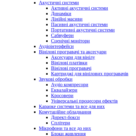
Акустичні системи
Активні акустичні системи
Динаміки
Лінійні масиви
Пасивні акустичні системи
Портативні акустичні системи
Сабвуфери
Сценічні монітори
Аудіоінтерфейси
Вінілові програвачі та аксесуари
Аксесуари для вінілу
Вінілові платівки
Вінілові програвачі
Картриджі для вінілових програвачів
Звукові обробки
Аудіо компресори
Еквалайзери
Кросовери
Універсальні процесори ефектів
Караоке системи та все для них
Комутаційне обладнання
Директ-бокси
Сплітери
Мікрофони та все до них
Блоки живлення