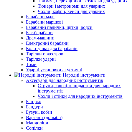
Тримачі, перехідники, затискачі для ударних
Тюнери і метрономи для ударних
Чохли, кофри, кейси для ударних
Барабани малі
Барабани маршові
Барабанні палички, щітки, родси
Бас-барабани
Драм-машини
Електронні барабани
Колотушки для барабанів
Тарілки оркестрові
Тарілки ударні
Томи
Ударні установки акустичні
Народні інструменти
Аксесуари для народних інструментів
Струни, ключі, каподастри для народних
інструментів
Чохли і стійки для народних інструментів
Банджо
Бандури
Бузукі, кобзи
Варгани (дримби)
Мандоліни
Сопілки