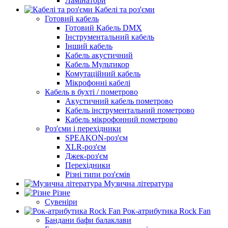
Ламінатори
Кабелі та роз'єми
Готовий кабель
Готовий Кабель DMX
Інструментальний кабель
Інший кабель
Кабель акустичний
Кабель Мультикор
Комутаційний кабель
Мікрофонні кабелі
Кабель в бухті / пометрово
Акустичний кабель пометрово
Кабель інструментальний пометрово
Кабель мікрофонний пометрово
Роз'єми і перехідники
SPEAKON-роз'єм
XLR-роз'єм
Джек-роз'єм
Перехідники
Різні типи роз'ємів
Музична література
Різне
Сувеніри
Рок-атрибутика Rock Fan
Бандани бафи балаклави