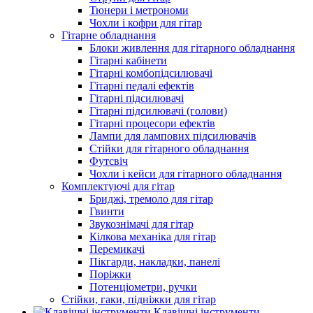
Тюнери і метрономи
Чохли і кофри для гітар
Гітарне обладнання
Блоки живлення для гітарного обладнання
Гітарні кабінети
Гітарні комбопідсилювачі
Гітарні педалі ефектів
Гітарні підсилювачі
Гітарні підсилювачі (голови)
Гітарні процесори ефектів
Лампи для лампових підсилювачів
Стійки для гітарного обладнання
Футсвіч
Чохли і кейси для гітарного обладнання
Комплектуючі для гітар
Бриджі, тремоло для гітар
Гвинти
Звукознімачі для гітар
Кілкова механіка для гітар
Перемикачі
Пікгарди, накладки, панелі
Поріжки
Потенціометри, ручки
Стійки, гаки, підніжки для гітар
Клавішні інструменти