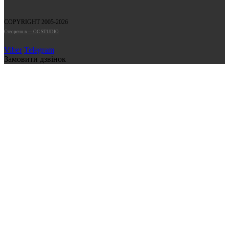
COPYRIGHT 2005-2026
Cтворено в — OC STUDIO
Viber
Telegram
Замовити дзвінок