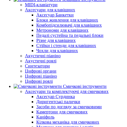
MIDI-клавіатури
Аксесуари для клавішних
Аксесуар Банкетки
Блоки живлення для клавішних
Комбопідсилювачі для клавішних
Метрономи для клавішних
Педалі сустейна та педальні блоки
Різне для клавішних
Стійки і стенди для клавішних
Чохли для клавішних
Акустичні піаніно
Акустичні роялі
Синтезатори
Цифрові органи
Цифрові піаніно
Цифрові роялі
Смичкові інструменти
Аксесуари та комплектуючі для смичкових
Аксесуар Сурдинка
Диригентські палички
Засоби по догляду за смичковими
Камертони для смичкових
Каніфоль
Кілкова механіка для смичкових