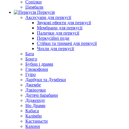
Сопілки
Цимбали
Перкусія
Аксесуари для перкусії
Звукові ефекти для перкусії
Мембрани для перкусії
Палички для перкусії
Перкусійні педи
Стійки та тримачі для перкусії
Чохли для перкусії
Бата
Бонго
Бубни і драми
Глюкофони
Гуіро
Дарбуки та Думбеки
Джембе
Дзвіночки
Дитячі барабани
Діджеріду
Ібо Драми
Кабаса
Калімби
Кастаньєти
Кахони