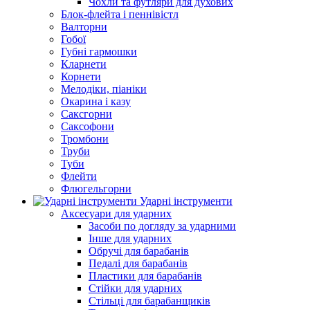
Чохли та футляри для духових
Блок-флейта і пеннівістл
Валторни
Гобої
Губні гармошки
Кларнети
Корнети
Мелодіки, піаніки
Окарина і казу
Саксгорни
Саксофони
Тромбони
Труби
Туби
Флейти
Флюгельгорни
Ударні інструменти
Аксесуари для ударних
Засоби по догляду за ударними
Інше для ударних
Обручі для барабанів
Педалі для барабанів
Пластики для барабанів
Стійки для ударних
Стільці для барабанщиків