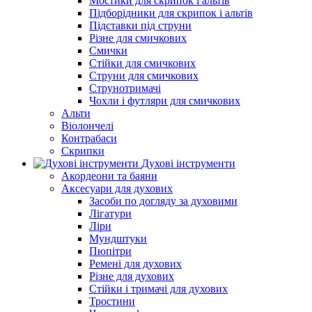
Мостики для скрипок і альтів
Підборiдники для скрипок і альтів
Підставки під струни
Різне для смичкових
Смички
Стійки для смичкових
Струни для смичкових
Струнотримачі
Чохли і футляри для смичкових
Альти
Віолончелі
Контрабаси
Скрипки
Духові інструменти
Акордеони та баяни
Аксесуари для духових
Засоби по догляду за духовими
Лігатури
Ліри
Мундштуки
Пюпітри
Ремені для духових
Різне для духових
Стійки і тримачі для духових
Тростини