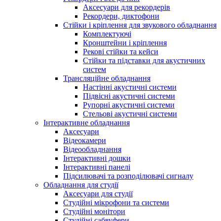
Аксесуари для рекордерів
Рекордери, диктофони
Стійки і кріплення для звукового обладнання
Комплектуючі
Кронштейни і кріплення
Рекові стійки та кейси
Стійки та підставки для акустичних
систем
Трансляційне обладнання
Настінні акустичні системи
Підвісні акустичні системи
Рупорні акустичні системи
Стельові акустичні системи
Інтерактивне обладнання
Аксесуари
Відеокамери
Відеообладнання
Інтерактивні дошки
Інтерактивні панелі
Підсилювачі та розподілювачі сигналу
Обладнання для студії
Аксесуари для студії
Студійні мікрофони та системи
Студійні монітори
Студійні сабвуфери