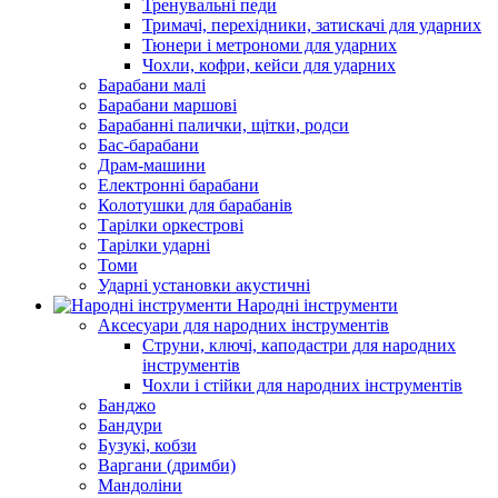
Тренувальні педи
Тримачі, перехідники, затискачі для ударних
Тюнери і метрономи для ударних
Чохли, кофри, кейси для ударних
Барабани малі
Барабани маршові
Барабанні палички, щітки, родси
Бас-барабани
Драм-машини
Електронні барабани
Колотушки для барабанів
Тарілки оркестрові
Тарілки ударні
Томи
Ударні установки акустичні
Народні інструменти
Аксесуари для народних інструментів
Струни, ключі, каподастри для народних
інструментів
Чохли і стійки для народних інструментів
Банджо
Бандури
Бузукі, кобзи
Варгани (дримби)
Мандоліни