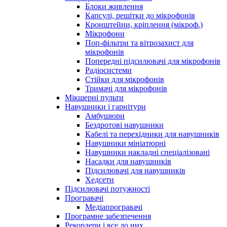
Блоки живлення
Капсулі, решітки до мікрофонів
Кронштейни, кріплення (мікроф.)
Мікрофони
Поп-фільтри та вітрозахист для
мікрофонів
Попередні підсилювачі для мікрофонів
Радіосистеми
Стійки для мікрофонів
Тримачі для мікрофонів
Мікшерні пульти
Навушники і гарнітури
Амбушюри
Бездротові навушники
Кабелі та перехідники для навушників
Навушники мініатюрні
Навушники накладні спеціалізовані
Насадки для навушників
Підсилювачі для навушників
Хедсети
Підсилювачі потужності
Програвачі
Медіапрогравачі
Програмне забезпечення
Рекордери і все до них