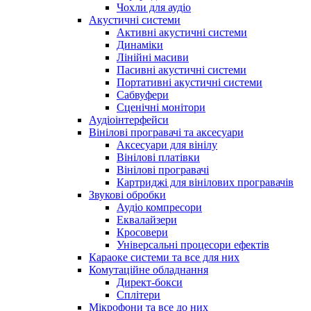
Чохли для аудіо
Акустичні системи
Активні акустичні системи
Динаміки
Лінійні масиви
Пасивні акустичні системи
Портативні акустичні системи
Сабвуфери
Сценічні монітори
Аудіоінтерфейси
Вінілові програвачі та аксесуари
Аксесуари для вінілу
Вінілові платівки
Вінілові програвачі
Картриджі для вінілових програвачів
Звукові обробки
Аудіо компресори
Еквалайзери
Кросовери
Універсальні процесори ефектів
Караоке системи та все для них
Комутаційне обладнання
Директ-бокси
Сплітери
Мікрофони та все до них