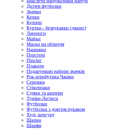
Браслети напульсники наручі
Дитячі футболки
Значки
Кепки
Кулони
Куртки - безрукавки (джинс)
Ланцюги
Майки
Маски на обличчя
Нашивки
Перстені
Пірсінг
Плакати
Подарункові набори значків
Рок-атрибутика Чашки
Сережки
Стікерпаки
Сумки та шопери
Туніки,Легінси
Футболки
Футболки з довгим рукавом
Худі, кенгуру
Шапки
Шарфи