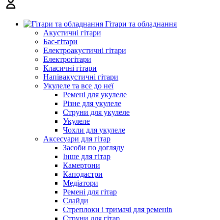
Гітари та обладнання
Акустичні гітари
Бас-гітари
Електроакустичні гітари
Електрогітари
Класичні гітари
Напівакустичні гітари
Укулеле та все до неї
Ремені для укулеле
Різне для укулеле
Струни для укулеле
Укулеле
Чохли для укулеле
Аксесуари для гітар
Засоби по догляду
Інше для гітар
Камертони
Каподастри
Медіатори
Ремені для гітар
Слайди
Стреплоки і тримачі для ременів
Струни для гітар