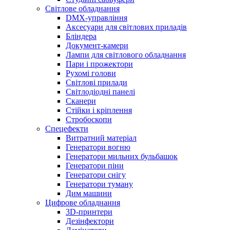
Світлове обладнання
DMX-управління
Аксесуари для світлових приладів
Бліндера
Документ-камери
Лампи для світлового обладнання
Пари і прожектори
Рухомі голови
Світлові прилади
Світлодіодні панелі
Сканери
Стійки і кріплення
Стробоскопи
Спецефекти
Витратний матеріал
Генератори вогню
Генератори мильних бульбашок
Генератори піни
Генератори снігу
Генератори туману
Дим машини
Цифрове обладнання
3D-принтери
Дезінфектори