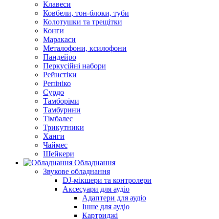
Клавеси
Ковбели, тон-блоки, туби
Колотушки та трещітки
Конги
Маракаси
Металофони, ксилофони
Пандейро
Перкусійні набори
Рейнстіки
Репініко
Сурдо
Тамборіми
Тамбурини
Тімбалес
Трикутники
Ханги
Чаймес
Шейкери
Обладнання
Звукове обладнання
DJ-мікшери та контролери
Аксесуари для аудіо
Адаптери для аудіо
Інше для аудіо
Картриджі