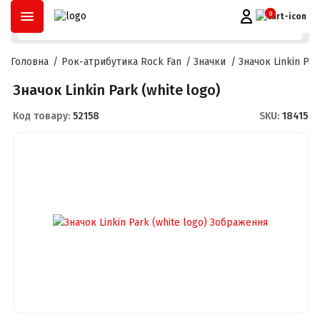
ОПЛАТА ЧАСТИНАМИ
ДО
3 МІСЯЦІВ
ТА
РОЗСТРОЧКА
ДО
2
0
Головна
Рок-атрибутика Rock Fan
Значки
Значок Linkin Par
Значок Linkin Park (white logo)
Код товару:
52158
SKU:
18415