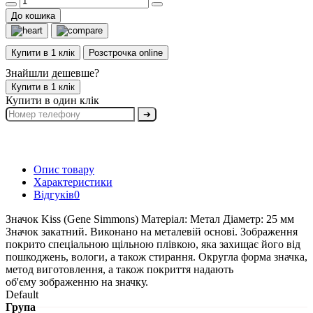
До кошика
Купити в 1 клік
Розстрочка online
Знайшли дешевше?
Купити в 1 клік
Купити в один клік
➔
Опис товару
Характеристики
Відгуків
0
Значок Kiss (Gene Simmons) Матеріал: Метал Діаметр: 25 мм
Значок закатний. Виконано на металевій основі. Зображення
покрито спеціальною щільною плівкою, яка захищає його від
пошкоджень, вологи, а також стирання. Округла форма значка,
метод виготовлення, а також покриття надають
об'єму зображенню на значку.
Default
Група