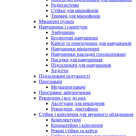
Радіосистеми
Стійки для мікрофонів
Тримачі для мікрофонів
Мікшерні пульти
Навушники і гарнітури
Амбушюри
Бездротові навушники
Кабелі та перехідники для навушників
Навушники мініатюрні
Навушники накладні спеціалізовані
Насадки для навушників
Підсилювачі для навушників
Хедсети
Підсилювачі потужності
Програвачі
Медіапрогравачі
Програмне забезпечення
Рекордери і все до них
Аксесуари для рекордерів
Рекордери, диктофони
Стійки і кріплення для звукового обладнання
Комплектуючі
Кронштейни і кріплення
Рекові стійки та кейси