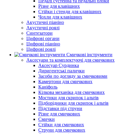
Педалі сустейна та педальні блоки
Різне для клавішних
Стійки і стенди для клавішних
Чохли для клавішних
Акустичні піаніно
Акустичні роялі
Синтезатори
Цифрові органи
Цифрові піаніно
Цифрові роялі
Смичкові інструменти
Аксесуари та комплектуючі для смичкових
Аксесуар Сурдинка
Диригентські палички
Засоби по догляду за смичковими
Камертони для смичкових
Каніфоль
Кілкова механіка для смичкових
Мостики для скрипок і альтів
Підборiдники для скрипок і альтів
Підставки під струни
Різне для смичкових
Смички
Стійки для смичкових
Струни для смичкових