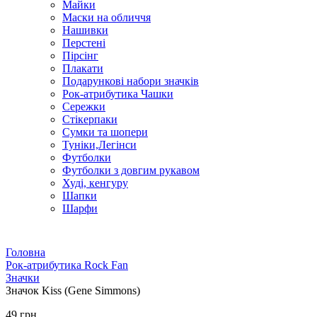
Майки
Маски на обличчя
Нашивки
Перстені
Пірсінг
Плакати
Подарункові набори значків
Рок-атрибутика Чашки
Сережки
Стікерпаки
Сумки та шопери
Туніки,Легінси
Футболки
Футболки з довгим рукавом
Худі, кенгуру
Шапки
Шарфи
Головна
Рок-атрибутика Rock Fan
Значки
Значок Kiss (Gene Simmons)
49 грн