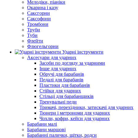
Мелодіки, піаніки
Окарина і казу
Саксгорни
Саксофони
Тромбони
Труби
Туби
Флейти
Флюгельгорни
Ударні інструменти
Аксесуари для ударних
Засоби по догляду за ударними
Інше для ударних
Обручі для барабанів
Педалі для барабанів
Пластики для барабанів
Стійки для ударних
Стільці для барабанщиків
Тренувальні педи
Тримачі, перехідники, затискачі для ударних
Тюнери і метрономи для ударних
Чохли, кофри, кейси для ударних
Барабани малі
Барабани маршові
Барабанні палички, щітки, родси