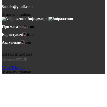
8notalv@gmail.com
Замовити дзвінок
Інформація
Про магазин
Користувачі
Актуально
COPYRIGHT 2005-2026
Cтворено в — OC STUDIO
Viber
Telegram
Замовити дзвінок