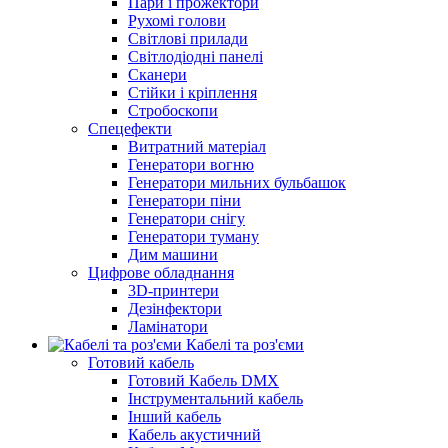
Пари і прожектори
Рухомі голови
Світлові прилади
Світлодіодні панелі
Сканери
Стійки і кріплення
Стробоскопи
Спецефекти
Витратний матеріал
Генератори вогню
Генератори мильних бульбашок
Генератори піни
Генератори снігу
Генератори туману
Дим машини
Цифрове обладнання
3D-принтери
Дезінфектори
Ламінатори
Кабелі та роз'єми
Готовий кабель
Готовий Кабель DMX
Інструментальний кабель
Інший кабель
Кабель акустичний