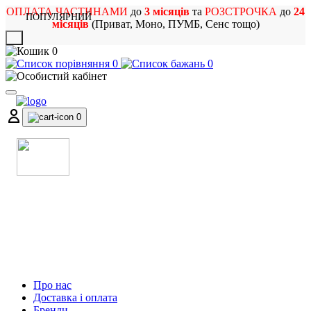
ОПЛАТА ЧАСТИНАМИ
до
3 місяців
та
РОЗСТРОЧКА
до
24
ПОПУЛЯРНИЙ
місяців
(Приват, Моно, ПУМБ, Сенс тощо)
X
0
0
0
0
МАГАЗИН
МУЗИЧНИХ ІНСТРУМЕНТІВ
ТА РОК АТРИБУТИКИ
Про нас
Доставка і оплата
Бренди