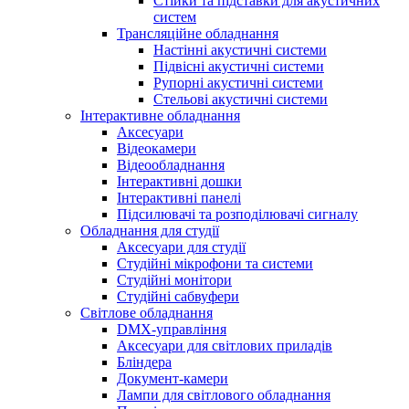
Стійки та підставки для акустичних
систем
Трансляційне обладнання
Настінні акустичні системи
Підвісні акустичні системи
Рупорні акустичні системи
Стельові акустичні системи
Інтерактивне обладнання
Аксесуари
Відеокамери
Відеообладнання
Інтерактивні дошки
Інтерактивні панелі
Підсилювачі та розподілювачі сигналу
Обладнання для студії
Аксесуари для студії
Студійні мікрофони та системи
Студійні монітори
Студійні сабвуфери
Світлове обладнання
DMX-управління
Аксесуари для світлових приладів
Бліндера
Документ-камери
Лампи для світлового обладнання