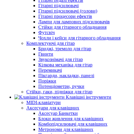
Гітарні педалі ефектів
Гітарні підсилювачі
Гітарні підсилювачі (голови)
Гітарні процесори ефектів
Лампи для лампових підсилювачів
Стійки для гітарного обладнання
Футсвіч
Чохли і кейси для гітарного обладнання
Комплектуючі для гітар
Бриджі, тремоло для гітар
Гвинти
Звукознімачі для гітар
Кілкова механіка для гітар
Перемикачі
Пікгарди, накладки, панелі
Поріжки
Потенціометри, ручки
Стійки, гаки, підніжки для гітар
Клавішні інструменти
MIDI-клавіатури
Аксесуари для клавішних
Аксесуар Банкетки
Блоки живлення для клавішних
Комбопідсилювачі для клавішних
Метрономи для клавішних