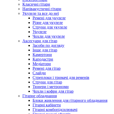
Класичні гітари
Напівакустичні гітари
Укулеле та все до неї
Ремені для укулеле
Різне для укулеле
Струни для укулеле
Укулеле
Чохли для укулеле
Аксесуари для гітар
Засоби по догляду
Інше для гітар
Камертони
Каподастри
Медіатори
Ремені для гітар
Слайди
Стреплоки і тримачі для ременів
Струни для гітар
Тюнери і метрономи
Чохли і кофри для гітар
Гітарне обладнання
Блоки живлення для гітарного обладнання
Гітарні кабінети
Гітарні комбопідсилювачі