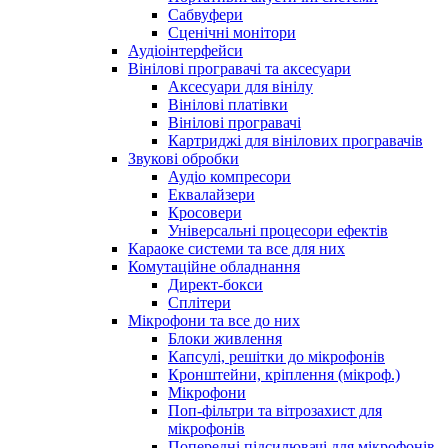
Сабвуфери
Сценічні монітори
Аудіоінтерфейси
Вінілові програвачі та аксесуари
Аксесуари для вінілу
Вінілові платівки
Вінілові програвачі
Картриджі для вінілових програвачів
Звукові обробки
Аудіо компресори
Еквалайзери
Кросовери
Універсальні процесори ефектів
Караоке системи та все для них
Комутаційне обладнання
Директ-бокси
Сплітери
Мікрофони та все до них
Блоки живлення
Капсулі, решітки до мікрофонів
Кронштейни, кріплення (мікроф.)
Мікрофони
Поп-фільтри та вітрозахист для
мікрофонів
Попередні підсилювачі для мікрофонів