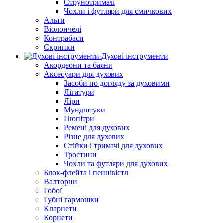
Струнотримачі
Чохли і футляри для смичкових
Альти
Віолончелі
Контрабаси
Скрипки
Духові інструменти
Акордеони та баяни
Аксесуари для духових
Засоби по догляду за духовими
Лігатури
Ліри
Мундштуки
Пюпітри
Ремені для духових
Різне для духових
Стійки і тримачі для духових
Тростини
Чохли та футляри для духових
Блок-флейта і пеннівістл
Валторни
Гобої
Губні гармошки
Кларнети
Корнети