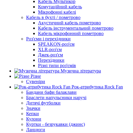
Кабель Мультикор
Комутаційний кабель
Мікрофонні кабелі
Кабель в бухті / пометрово
Акустичний кабель пометрово
Кабель інструментальний пометрово
Кабель мікрофонний пометрово
Роз'єми і перехідники
SPEAKON-роз'єм
XLR-роз'єм
Джек-роз'єм
Перехідники
Різні типи роз'ємів
Музична література
Різне
Сувеніри
Рок-атрибутика Rock Fan
Бандани бафи балаклави
Браслети напульсники наручі
Дитячі футболки
Значки
Кепки
Кулони
Куртки - безрукавки (джинс)
Ланцюги