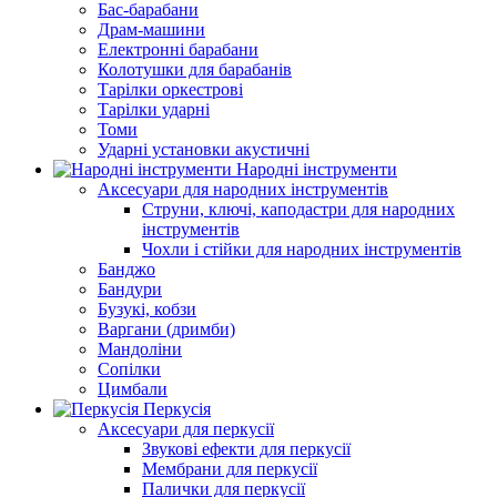
Бас-барабани
Драм-машини
Електронні барабани
Колотушки для барабанів
Тарілки оркестрові
Тарілки ударні
Томи
Ударні установки акустичні
Народні інструменти
Аксесуари для народних інструментів
Струни, ключі, каподастри для народних
інструментів
Чохли і стійки для народних інструментів
Банджо
Бандури
Бузукі, кобзи
Варгани (дримби)
Мандоліни
Сопілки
Цимбали
Перкусія
Аксесуари для перкусії
Звукові ефекти для перкусії
Мембрани для перкусії
Палички для перкусії