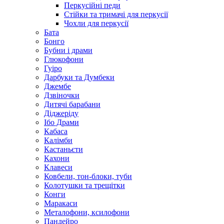
Перкусійні педи
Стійки та тримачі для перкусії
Чохли для перкусії
Бата
Бонго
Бубни і драми
Глюкофони
Гуіро
Дарбуки та Думбеки
Джембе
Дзвіночки
Дитячі барабани
Діджеріду
Ібо Драми
Кабаса
Калімби
Кастаньєти
Кахони
Клавеси
Ковбели, тон-блоки, туби
Колотушки та трещітки
Конги
Маракаси
Металофони, ксилофони
Пандейро