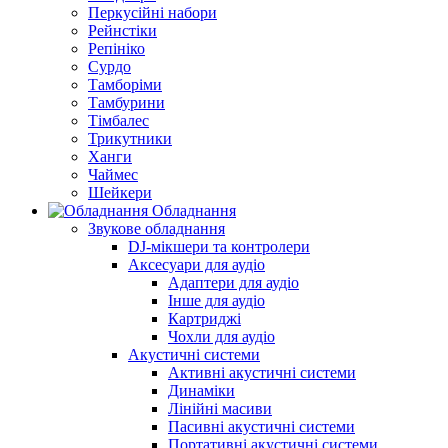
Перкусійні набори
Рейнстіки
Репініко
Сурдо
Тамборіми
Тамбурини
Тімбалес
Трикутники
Ханги
Чаймес
Шейкери
Обладнання
Звукове обладнання
DJ-мікшери та контролери
Аксесуари для аудіо
Адаптери для аудіо
Інше для аудіо
Картриджі
Чохли для аудіо
Акустичні системи
Активні акустичні системи
Динаміки
Лінійні масиви
Пасивні акустичні системи
Портативні акустичні системи