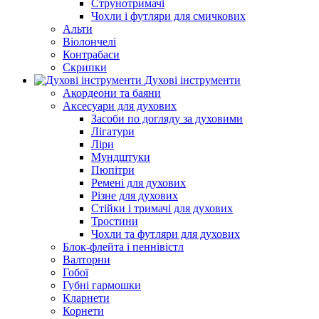
Струнотримачі
Чохли і футляри для смичкових
Альти
Віолончелі
Контрабаси
Скрипки
Духові інструменти
Акордеони та баяни
Аксесуари для духових
Засоби по догляду за духовими
Лігатури
Ліри
Мундштуки
Пюпітри
Ремені для духових
Різне для духових
Стійки і тримачі для духових
Тростини
Чохли та футляри для духових
Блок-флейта і пеннівістл
Валторни
Гобої
Губні гармошки
Кларнети
Корнети