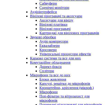
Сабвуфери
Сценічні монітори
Аудіоінтерфейси
Вінілові програвачі та аксесуари
Аксесуари для вінілу
Вінілові платівки
Вінілові програвачі
Картриджі для вінілових програвачів
Звукові обробки
Аудіо компресори
Еквалайзери
Кросовери
Універсальні процесори ефектів
Караоке системи та все для них
Комутаційне обладнання
Директ-бокси
Сплітери
Мікрофони та все до них
Блоки живлення
Капсулі, решітки до мікрофонів
Кронштейни, кріплення (мікроф.)
Мікрофони
Поп-фільтри та вітрозахист для
мікрофонів
Попередні підсилювачі для мікрофонів