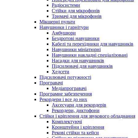
Радіосистеми
Стійки для мікрофонів
Тримачі для мікрофонів
Мікшерні пульти
Навушники і гарнітури
Амбушюри
Бездротові навушники
Кабелі та перехідники для навушників
Навушники мініатюрні
Навушники накладні спеціалізовані
Насадки для навушників
Підсилювачі для навушників
Хедсети
Підсилювачі потужності
Програвачі
Медіапрогравачі
Програмне забезпечення
Рекордери і все до них
Аксесуари для рекордерів
Рекордери, диктофони
Стійки і кріплення для звукового обладнання
Комплектуючі
Кронштейни і кріплення
Рекові стійки та кейси