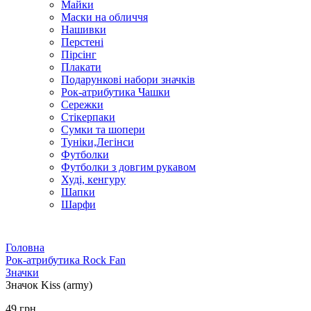
Майки
Маски на обличчя
Нашивки
Перстені
Пірсінг
Плакати
Подарункові набори значків
Рок-атрибутика Чашки
Сережки
Стікерпаки
Сумки та шопери
Туніки,Легінси
Футболки
Футболки з довгим рукавом
Худі, кенгуру
Шапки
Шарфи
Головна
Рок-атрибутика Rock Fan
Значки
Значок Kiss (army)
49 грн