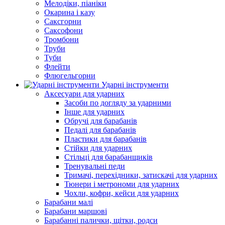
Мелодіки, піаніки
Окарина і казу
Саксгорни
Саксофони
Тромбони
Труби
Туби
Флейти
Флюгельгорни
Ударні інструменти
Аксесуари для ударних
Засоби по догляду за ударними
Інше для ударних
Обручі для барабанів
Педалі для барабанів
Пластики для барабанів
Стійки для ударних
Стільці для барабанщиків
Тренувальні педи
Тримачі, перехідники, затискачі для ударних
Тюнери і метрономи для ударних
Чохли, кофри, кейси для ударних
Барабани малі
Барабани маршові
Барабанні палички, щітки, родси