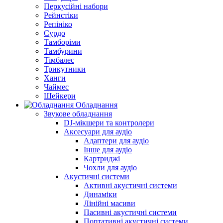
Перкусійні набори
Рейнстіки
Репініко
Сурдо
Тамборіми
Тамбурини
Тімбалес
Трикутники
Ханги
Чаймес
Шейкери
Обладнання
Звукове обладнання
DJ-мікшери та контролери
Аксесуари для аудіо
Адаптери для аудіо
Інше для аудіо
Картриджі
Чохли для аудіо
Акустичні системи
Активні акустичні системи
Динаміки
Лінійні масиви
Пасивні акустичні системи
Портативні акустичні системи