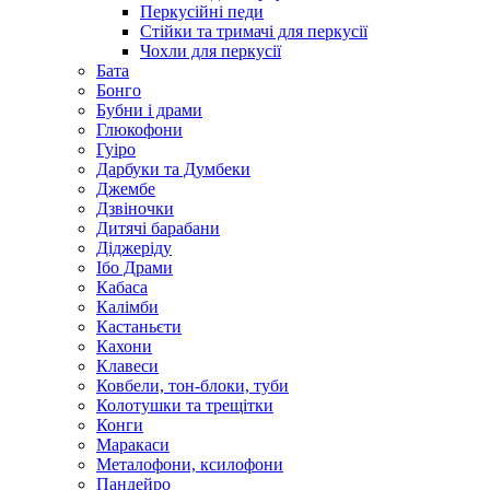
Перкусійні педи
Стійки та тримачі для перкусії
Чохли для перкусії
Бата
Бонго
Бубни і драми
Глюкофони
Гуіро
Дарбуки та Думбеки
Джембе
Дзвіночки
Дитячі барабани
Діджеріду
Ібо Драми
Кабаса
Калімби
Кастаньєти
Кахони
Клавеси
Ковбели, тон-блоки, туби
Колотушки та трещітки
Конги
Маракаси
Металофони, ксилофони
Пандейро