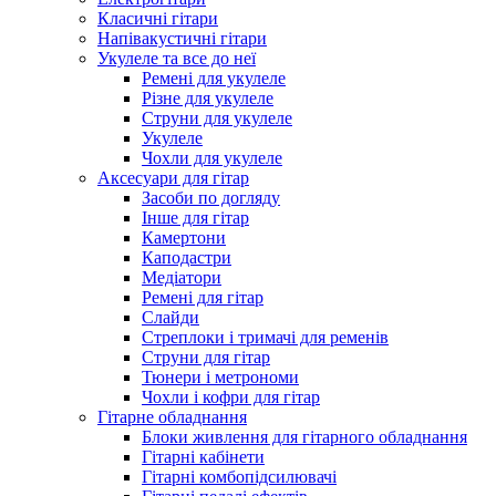
Класичні гітари
Напівакустичні гітари
Укулеле та все до неї
Ремені для укулеле
Різне для укулеле
Струни для укулеле
Укулеле
Чохли для укулеле
Аксесуари для гітар
Засоби по догляду
Інше для гітар
Камертони
Каподастри
Медіатори
Ремені для гітар
Слайди
Стреплоки і тримачі для ременів
Струни для гітар
Тюнери і метрономи
Чохли і кофри для гітар
Гітарне обладнання
Блоки живлення для гітарного обладнання
Гітарні кабінети
Гітарні комбопідсилювачі