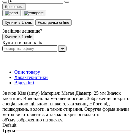
До кошика
Купити в 1 клік
Розстрочка online
Знайшли дешевше?
Купити в 1 клік
Купити в один клік
➔
Опис товару
Характеристики
Відгуків
0
Значок Kiss (army) Матеріал: Метал Діаметр: 25 мм Значок
закатний. Виконано на металевій основі. Зображення покрито
спеціальною щільною плівкою, яка захищає його від
пошкоджень, вологи, а також стирання. Округла форма значка,
метод виготовлення, а також покриття надають
об'єму зображенню на значку.
Default
Група