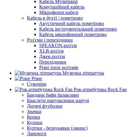
Кабель Мультикор
Комутаційний кабель
Мікрофонні кабелі
Кабель в бухті / пометрово
Акустичний кабель пометрово
Кабель інструментальний пометрово
Кабель мікрофонний пометрово
Роз'єми і перехідники
SPEAKON-роз'єм
XLR-роз'єм
Джек-роз'єм
Перехідники
Різні типи роз'ємів
Музична література
Різне
Сувеніри
Рок-атрибутика Rock Fan
Бандани бафи балаклави
Браслети напульсники наручі
Дитячі футболки
Значки
Кепки
Кулони
Куртки - безрукавки (джинс)
Ланцюги