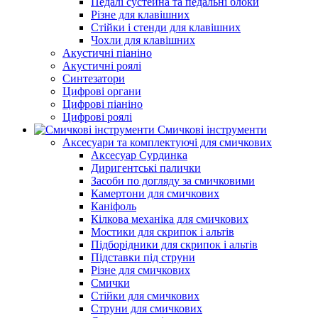
Педалі сустейна та педальні блоки
Різне для клавішних
Стійки і стенди для клавішних
Чохли для клавішних
Акустичні піаніно
Акустичні роялі
Синтезатори
Цифрові органи
Цифрові піаніно
Цифрові роялі
Смичкові інструменти
Аксесуари та комплектуючі для смичкових
Аксесуар Сурдинка
Диригентські палички
Засоби по догляду за смичковими
Камертони для смичкових
Каніфоль
Кілкова механіка для смичкових
Мостики для скрипок і альтів
Підборiдники для скрипок і альтів
Підставки під струни
Різне для смичкових
Смички
Стійки для смичкових
Струни для смичкових