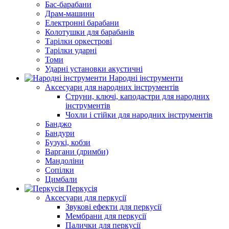
Бас-барабани
Драм-машини
Електронні барабани
Колотушки для барабанів
Тарілки оркестрові
Тарілки ударні
Томи
Ударні установки акустичні
Народні інструменти
Аксесуари для народних інструментів
Струни, ключі, каподастри для народних
інструментів
Чохли і стійки для народних інструментів
Банджо
Бандури
Бузукі, кобзи
Варгани (дримби)
Мандоліни
Сопілки
Цимбали
Перкусія
Аксесуари для перкусії
Звукові ефекти для перкусії
Мембрани для перкусії
Палички для перкусії