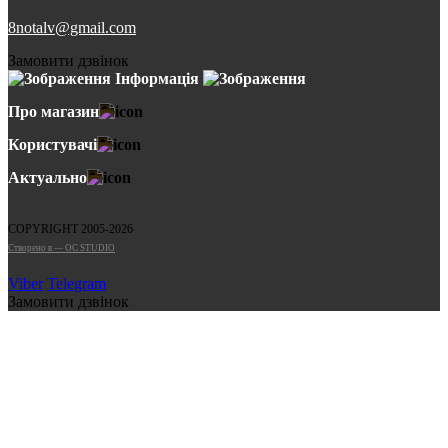
8notalv@gmail.com
Замовити дзвінок
Інформація
Про магазин
Користувачі
Актуально
COPYRIGHT 2005-2026
Cтворено в — OC STUDIO
Viber
Telegram
Замовити дзвінок