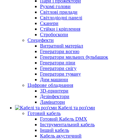
Пари і прожектори
Рухомі голови
Світлові прилади
Світлодіодні панелі
Сканери
Стійки і кріплення
Стробоскопи
Спецефекти
Витратний матеріал
Генератори вогню
Генератори мильних бульбашок
Генератори піни
Генератори снігу
Генератори туману
Дим машини
Цифрове обладнання
3D-принтери
Дезінфектори
Ламінатори
Кабелі та роз'єми
Готовий кабель
Готовий Кабель DMX
Інструментальний кабель
Інший кабель
Кабель акустичний