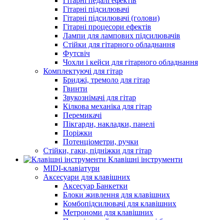
Гітарні педалі ефектів
Гітарні підсилювачі
Гітарні підсилювачі (голови)
Гітарні процесори ефектів
Лампи для лампових підсилювачів
Стійки для гітарного обладнання
Футсвіч
Чохли і кейси для гітарного обладнання
Комплектуючі для гітар
Бриджі, тремоло для гітар
Гвинти
Звукознімачі для гітар
Кілкова механіка для гітар
Перемикачі
Пікгарди, накладки, панелі
Поріжки
Потенціометри, ручки
Стійки, гаки, підніжки для гітар
Клавішні інструменти
MIDI-клавіатури
Аксесуари для клавішних
Аксесуар Банкетки
Блоки живлення для клавішних
Комбопідсилювачі для клавішних
Метрономи для клавішних