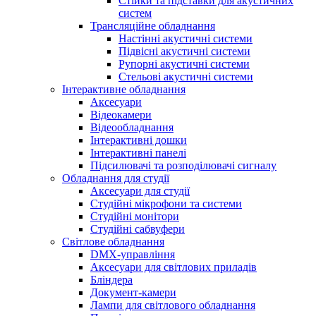
Стійки та підставки для акустичних
систем
Трансляційне обладнання
Настінні акустичні системи
Підвісні акустичні системи
Рупорні акустичні системи
Стельові акустичні системи
Інтерактивне обладнання
Аксесуари
Відеокамери
Відеообладнання
Інтерактивні дошки
Інтерактивні панелі
Підсилювачі та розподілювачі сигналу
Обладнання для студії
Аксесуари для студії
Студійні мікрофони та системи
Студійні монітори
Студійні сабвуфери
Світлове обладнання
DMX-управління
Аксесуари для світлових приладів
Бліндера
Документ-камери
Лампи для світлового обладнання