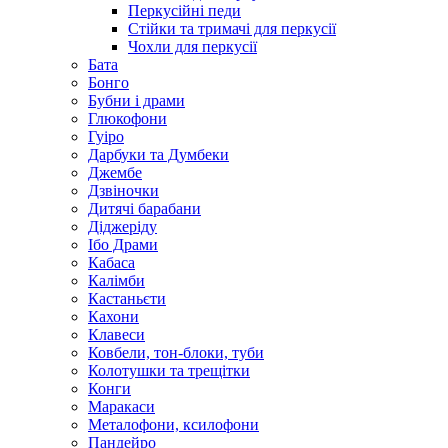
Перкусійні педи
Стійки та тримачі для перкусії
Чохли для перкусії
Бата
Бонго
Бубни і драми
Глюкофони
Гуіро
Дарбуки та Думбеки
Джембе
Дзвіночки
Дитячі барабани
Діджеріду
Ібо Драми
Кабаса
Калімби
Кастаньєти
Кахони
Клавеси
Ковбели, тон-блоки, туби
Колотушки та трещітки
Конги
Маракаси
Металофони, ксилофони
Пандейро