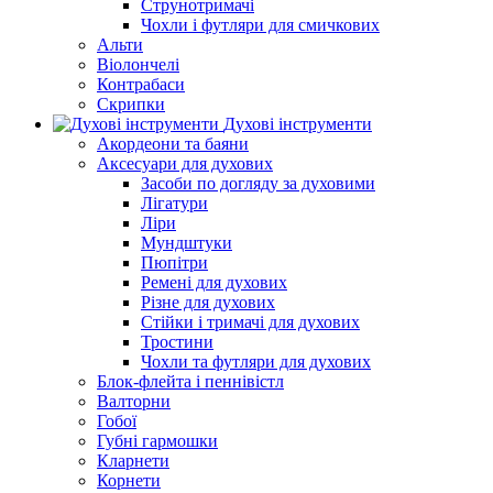
Струнотримачі
Чохли і футляри для смичкових
Альти
Віолончелі
Контрабаси
Скрипки
Духові інструменти
Акордеони та баяни
Аксесуари для духових
Засоби по догляду за духовими
Лігатури
Ліри
Мундштуки
Пюпітри
Ремені для духових
Різне для духових
Стійки і тримачі для духових
Тростини
Чохли та футляри для духових
Блок-флейта і пеннівістл
Валторни
Гобої
Губні гармошки
Кларнети
Корнети