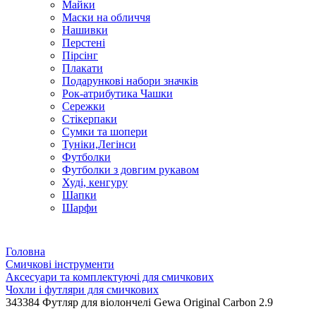
Майки
Маски на обличчя
Нашивки
Перстені
Пірсінг
Плакати
Подарункові набори значків
Рок-атрибутика Чашки
Сережки
Стікерпаки
Сумки та шопери
Туніки,Легінси
Футболки
Футболки з довгим рукавом
Худі, кенгуру
Шапки
Шарфи
Головна
Смичкові інструменти
Аксесуари та комплектуючі для смичкових
Чохли і футляри для смичкових
343384 Футляр для віолончелі Gewa Original Carbon 2.9