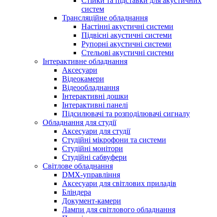
Стійки та підставки для акустичних
систем
Трансляційне обладнання
Настінні акустичні системи
Підвісні акустичні системи
Рупорні акустичні системи
Стельові акустичні системи
Інтерактивне обладнання
Аксесуари
Відеокамери
Відеообладнання
Інтерактивні дошки
Інтерактивні панелі
Підсилювачі та розподілювачі сигналу
Обладнання для студії
Аксесуари для студії
Студійні мікрофони та системи
Студійні монітори
Студійні сабвуфери
Світлове обладнання
DMX-управління
Аксесуари для світлових приладів
Бліндера
Документ-камери
Лампи для світлового обладнання