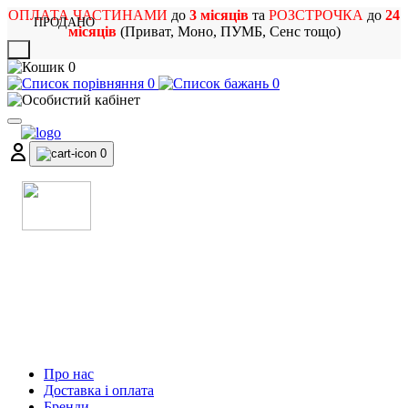
ОПЛАТА ЧАСТИНАМИ
до
3 місяців
та
РОЗСТРОЧКА
до
24
ПРОДАНО
місяців
(Приват, Моно, ПУМБ, Сенс тощо)
X
0
0
0
0
МАГАЗИН
МУЗИЧНИХ ІНСТРУМЕНТІВ
ТА РОК АТРИБУТИКИ
Про нас
Доставка і оплата
Бренди