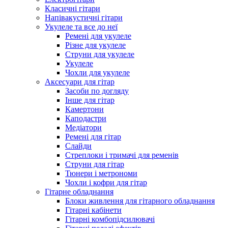
Класичні гітари
Напівакустичні гітари
Укулеле та все до неї
Ремені для укулеле
Різне для укулеле
Струни для укулеле
Укулеле
Чохли для укулеле
Аксесуари для гітар
Засоби по догляду
Інше для гітар
Камертони
Каподастри
Медіатори
Ремені для гітар
Слайди
Стреплоки і тримачі для ременів
Струни для гітар
Тюнери і метрономи
Чохли і кофри для гітар
Гітарне обладнання
Блоки живлення для гітарного обладнання
Гітарні кабінети
Гітарні комбопідсилювачі