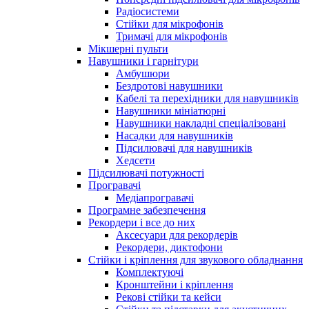
Радіосистеми
Стійки для мікрофонів
Тримачі для мікрофонів
Мікшерні пульти
Навушники і гарнітури
Амбушюри
Бездротові навушники
Кабелі та перехідники для навушників
Навушники мініатюрні
Навушники накладні спеціалізовані
Насадки для навушників
Підсилювачі для навушників
Хедсети
Підсилювачі потужності
Програвачі
Медіапрогравачі
Програмне забезпечення
Рекордери і все до них
Аксесуари для рекордерів
Рекордери, диктофони
Стійки і кріплення для звукового обладнання
Комплектуючі
Кронштейни і кріплення
Рекові стійки та кейси