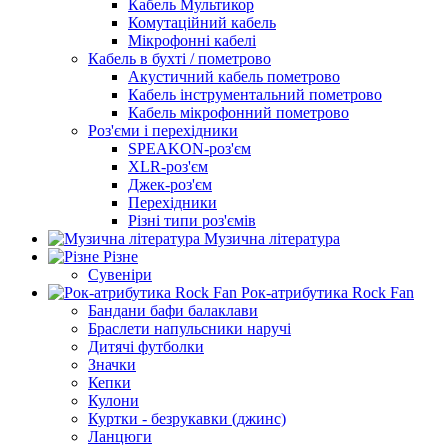
Кабель Мультикор
Комутаційний кабель
Мікрофонні кабелі
Кабель в бухті / пометрово
Акустичний кабель пометрово
Кабель інструментальний пометрово
Кабель мікрофонний пометрово
Роз'єми і перехідники
SPEAKON-роз'єм
XLR-роз'єм
Джек-роз'єм
Перехідники
Різні типи роз'ємів
Музична література
Різне
Сувеніри
Рок-атрибутика Rock Fan
Бандани бафи балаклави
Браслети напульсники наручі
Дитячі футболки
Значки
Кепки
Кулони
Куртки - безрукавки (джинс)
Ланцюги