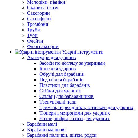
Мелодіки, піаніки
Окарина і казу
Саксгорни
Саксофони
Тромбони
Труби
Туби
Флейти
Флюгельгорни
Ударні інструменти
Аксесуари для ударних
Засоби по догляду за ударними
Інше для ударних
Обручі для барабанів
Педалі для барабанів
Пластики для барабанів
Стійки для ударних
Стільці для барабанщиків
Тренувальні педи
Тримачі, перехідники, затискачі для ударних
Тюнери і метрономи для ударних
Чохли, кофри, кейси для ударних
Барабани малі
Барабани маршові
Барабанні палички, щітки, родси