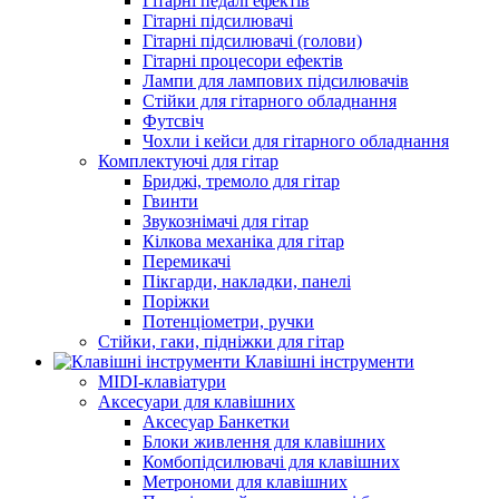
Гітарні педалі ефектів
Гітарні підсилювачі
Гітарні підсилювачі (голови)
Гітарні процесори ефектів
Лампи для лампових підсилювачів
Стійки для гітарного обладнання
Футсвіч
Чохли і кейси для гітарного обладнання
Комплектуючі для гітар
Бриджі, тремоло для гітар
Гвинти
Звукознімачі для гітар
Кілкова механіка для гітар
Перемикачі
Пікгарди, накладки, панелі
Поріжки
Потенціометри, ручки
Стійки, гаки, підніжки для гітар
Клавішні інструменти
MIDI-клавіатури
Аксесуари для клавішних
Аксесуар Банкетки
Блоки живлення для клавішних
Комбопідсилювачі для клавішних
Метрономи для клавішних