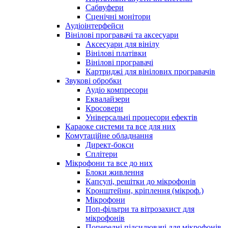
Сабвуфери
Сценічні монітори
Аудіоінтерфейси
Вінілові програвачі та аксесуари
Аксесуари для вінілу
Вінілові платівки
Вінілові програвачі
Картриджі для вінілових програвачів
Звукові обробки
Аудіо компресори
Еквалайзери
Кросовери
Універсальні процесори ефектів
Караоке системи та все для них
Комутаційне обладнання
Директ-бокси
Сплітери
Мікрофони та все до них
Блоки живлення
Капсулі, решітки до мікрофонів
Кронштейни, кріплення (мікроф.)
Мікрофони
Поп-фільтри та вітрозахист для
мікрофонів
Попередні підсилювачі для мікрофонів