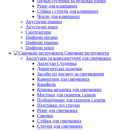
Педалі сустейна та педальні блоки
Різне для клавішних
Стійки і стенди для клавішних
Чохли для клавішних
Акустичні піаніно
Акустичні роялі
Синтезатори
Цифрові органи
Цифрові піаніно
Цифрові роялі
Смичкові інструменти
Аксесуари та комплектуючі для смичкових
Аксесуар Сурдинка
Диригентські палички
Засоби по догляду за смичковими
Камертони для смичкових
Каніфоль
Кілкова механіка для смичкових
Мостики для скрипок і альтів
Підборiдники для скрипок і альтів
Підставки під струни
Різне для смичкових
Смички
Стійки для смичкових
Струни для смичкових