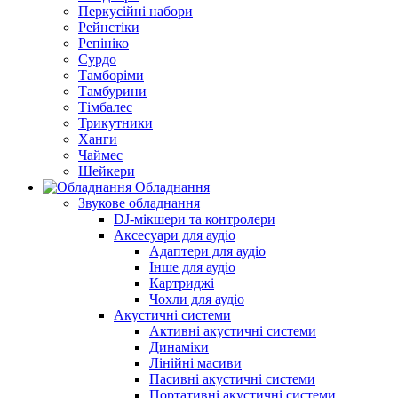
Перкусійні набори
Рейнстіки
Репініко
Сурдо
Тамборіми
Тамбурини
Тімбалес
Трикутники
Ханги
Чаймес
Шейкери
Обладнання
Звукове обладнання
DJ-мікшери та контролери
Аксесуари для аудіо
Адаптери для аудіо
Інше для аудіо
Картриджі
Чохли для аудіо
Акустичні системи
Активні акустичні системи
Динаміки
Лінійні масиви
Пасивні акустичні системи
Портативні акустичні системи