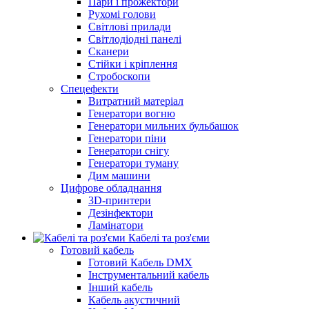
Пари і прожектори
Рухомі голови
Світлові прилади
Світлодіодні панелі
Сканери
Стійки і кріплення
Стробоскопи
Спецефекти
Витратний матеріал
Генератори вогню
Генератори мильних бульбашок
Генератори піни
Генератори снігу
Генератори туману
Дим машини
Цифрове обладнання
3D-принтери
Дезінфектори
Ламінатори
Кабелі та роз'єми
Готовий кабель
Готовий Кабель DMX
Інструментальний кабель
Інший кабель
Кабель акустичний