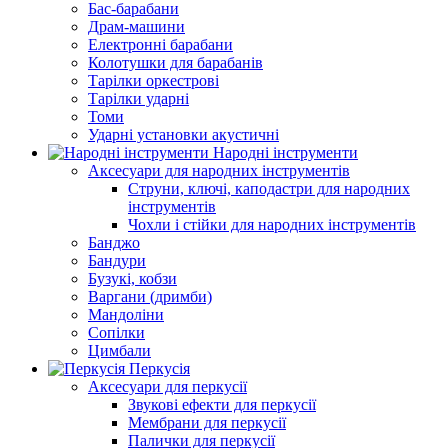
Бас-барабани
Драм-машини
Електронні барабани
Колотушки для барабанів
Тарілки оркестрові
Тарілки ударні
Томи
Ударні установки акустичні
Народні інструменти
Аксесуари для народних інструментів
Струни, ключі, каподастри для народних
інструментів
Чохли і стійки для народних інструментів
Банджо
Бандури
Бузукі, кобзи
Варгани (дримби)
Мандоліни
Сопілки
Цимбали
Перкусія
Аксесуари для перкусії
Звукові ефекти для перкусії
Мембрани для перкусії
Палички для перкусії