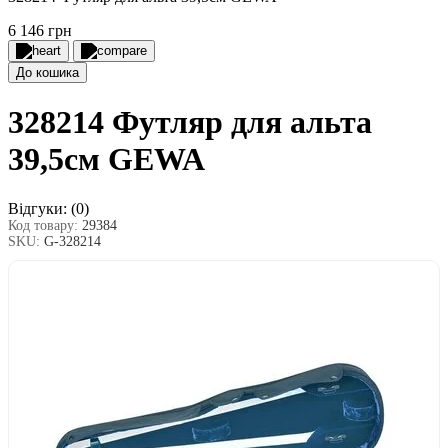
6 146 грн
До кошика
328214 Футляр для альта
39,5см GEWA
Відгуки:
(0)
Код товару:
29384
SKU:
G-328214