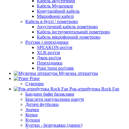
Кабель акустичний
Кабель Мультикор
Комутаційний кабель
Мікрофонні кабелі
Кабель в бухті / пометрово
Акустичний кабель пометрово
Кабель інструментальний пометрово
Кабель мікрофонний пометрово
Роз'єми і перехідники
SPEAKON-роз'єм
XLR-роз'єм
Джек-роз'єм
Перехідники
Різні типи роз'ємів
Музична література
Різне
Сувеніри
Рок-атрибутика Rock Fan
Бандани бафи балаклави
Браслети напульсники наручі
Дитячі футболки
Значки
Кепки
Кулони
Куртки - безрукавки (джинс)