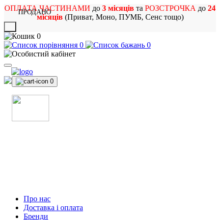
ОПЛАТА ЧАСТИНАМИ
до
3 місяців
та
РОЗСТРОЧКА
до
24
ПРОДАНО
місяців
(Приват, Моно, ПУМБ, Сенс тощо)
X
0
0
0
0
МАГАЗИН
МУЗИЧНИХ ІНСТРУМЕНТІВ
ТА РОК АТРИБУТИКИ
Про нас
Доставка і оплата
Бренди