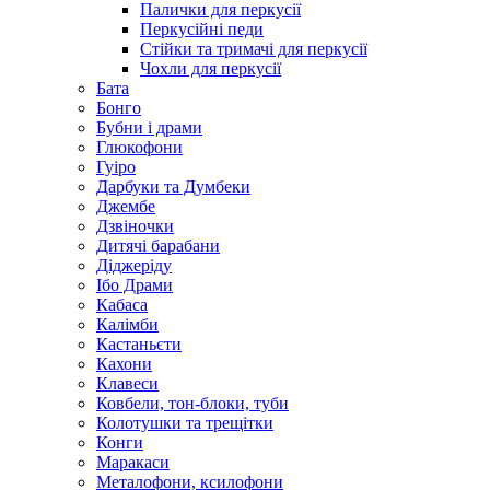
Палички для перкусії
Перкусійні педи
Стійки та тримачі для перкусії
Чохли для перкусії
Бата
Бонго
Бубни і драми
Глюкофони
Гуіро
Дарбуки та Думбеки
Джембе
Дзвіночки
Дитячі барабани
Діджеріду
Ібо Драми
Кабаса
Калімби
Кастаньєти
Кахони
Клавеси
Ковбели, тон-блоки, туби
Колотушки та трещітки
Конги
Маракаси
Металофони, ксилофони