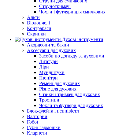
Струни для смичкових
Струнотримачі
Чохли і футляри для смичкових
Альти
Віолончелі
Контрабаси
Скрипки
Духові інструменти
Акордеони та баяни
Аксесуари для духових
Засоби по догляду за духовими
Лігатури
Ліри
Мундштуки
Пюпітри
Ремені для духових
Різне для духових
Стійки і тримачі для духових
Тростини
Чохли та футляри для духових
Блок-флейта і пеннівістл
Валторни
Гобої
Губні гармошки
Кларнети