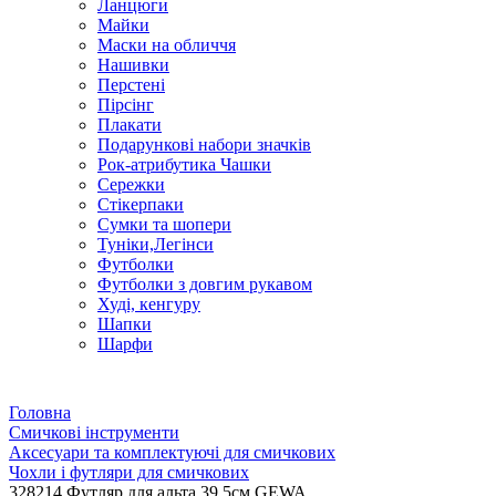
Ланцюги
Майки
Маски на обличчя
Нашивки
Перстені
Пірсінг
Плакати
Подарункові набори значків
Рок-атрибутика Чашки
Сережки
Стікерпаки
Сумки та шопери
Туніки,Легінси
Футболки
Футболки з довгим рукавом
Худі, кенгуру
Шапки
Шарфи
Головна
Смичкові інструменти
Аксесуари та комплектуючі для смичкових
Чохли і футляри для смичкових
328214 Футляр для альта 39,5см GEWA