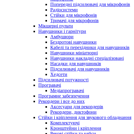
Попередні підсилювачі для мікрофонів
Радіосистеми
Стійки для мікрофонів
Тримачі для мікрофонів
Мікшерні пульти
Навушники і гарнітури
Амбушюри
Бездротові навушники
Кабелі та перехідники для навушників
Навушники мініатюрні
Навушники накладні спеціалізовані
Насадки для навушників
Підсилювачі для навушників
Хедсети
Підсилювачі потужності
Програвачі
Медіапрогравачі
Програмне забезпечення
Рекордери і все до них
Аксесуари для рекордерів
Рекордери, диктофони
Стійки і кріплення для звукового обладнання
Комплектуючі
Кронштейни і кріплення
Рекові стійки та кейси