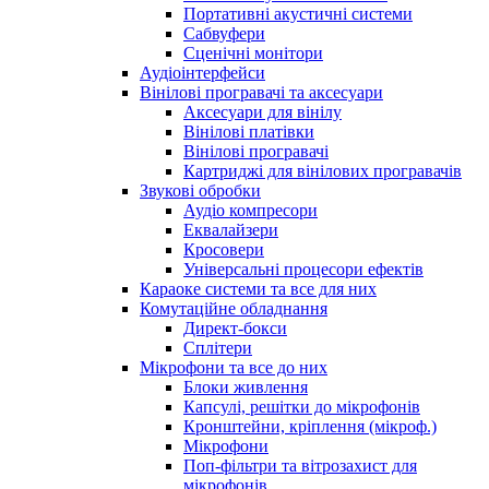
Портативні акустичні системи
Сабвуфери
Сценічні монітори
Аудіоінтерфейси
Вінілові програвачі та аксесуари
Аксесуари для вінілу
Вінілові платівки
Вінілові програвачі
Картриджі для вінілових програвачів
Звукові обробки
Аудіо компресори
Еквалайзери
Кросовери
Універсальні процесори ефектів
Караоке системи та все для них
Комутаційне обладнання
Директ-бокси
Сплітери
Мікрофони та все до них
Блоки живлення
Капсулі, решітки до мікрофонів
Кронштейни, кріплення (мікроф.)
Мікрофони
Поп-фільтри та вітрозахист для
мікрофонів