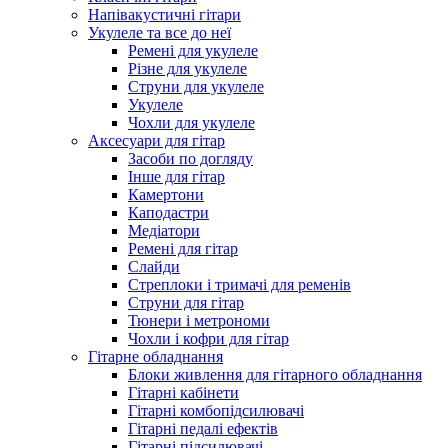
Напівакустичні гітари
Укулеле та все до неї
Ремені для укулеле
Різне для укулеле
Струни для укулеле
Укулеле
Чохли для укулеле
Аксесуари для гітар
Засоби по догляду
Інше для гітар
Камертони
Каподастри
Медіатори
Ремені для гітар
Слайди
Стреплоки і тримачі для ременів
Струни для гітар
Тюнери і метрономи
Чохли і кофри для гітар
Гітарне обладнання
Блоки живлення для гітарного обладнання
Гітарні кабінети
Гітарні комбопідсилювачі
Гітарні педалі ефектів
Гітарні підсилювачі