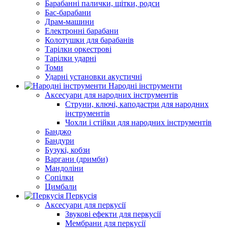
Барабанні палички, щітки, родси
Бас-барабани
Драм-машини
Електронні барабани
Колотушки для барабанів
Тарілки оркестрові
Тарілки ударні
Томи
Ударні установки акустичні
Народні інструменти
Аксесуари для народних інструментів
Струни, ключі, каподастри для народних
інструментів
Чохли і стійки для народних інструментів
Банджо
Бандури
Бузукі, кобзи
Варгани (дримби)
Мандоліни
Сопілки
Цимбали
Перкусія
Аксесуари для перкусії
Звукові ефекти для перкусії
Мембрани для перкусії