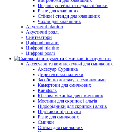
Метрономи для клавішних
Педалі сустейна та педальні блоки
Різне для клавішних
Стійки і стенди для клавішних
Чохли для клавішних
Акустичні піаніно
Акустичні роялі
Синтезатори
Цифрові органи
Цифрові піаніно
Цифрові роялі
Смичкові інструменти
Аксесуари та комплектуючі для смичкових
Аксесуар Сурдинка
Диригентські палички
Засоби по догляду за смичковими
Камертони для смичкових
Каніфоль
Кілкова механіка для смичкових
Мостики для скрипок і альтів
Підборiдники для скрипок і альтів
Підставки під струни
Різне для смичкових
Смички
Стійки для смичкових