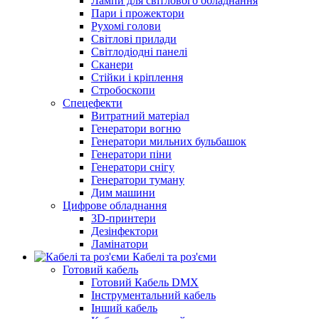
Лампи для світлового обладнання
Пари і прожектори
Рухомі голови
Світлові прилади
Світлодіодні панелі
Сканери
Стійки і кріплення
Стробоскопи
Спецефекти
Витратний матеріал
Генератори вогню
Генератори мильних бульбашок
Генератори піни
Генератори снігу
Генератори туману
Дим машини
Цифрове обладнання
3D-принтери
Дезінфектори
Ламінатори
Кабелі та роз'єми
Готовий кабель
Готовий Кабель DMX
Інструментальний кабель
Інший кабель