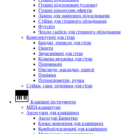
Гітарні підсилювачі (голови)
Гітарні процесори ефектів
Лампи для лампових підсилювачів
Стійки для гітарного обладнання
Футсвіч
Чохли і кейси для гітарного обладнання
Комплектуючі для гітар
Бриджі, тремоло для гітар
Гвинти
Звукознімачі для гітар
Кілкова механіка для гітар
Перемикачі
Пікгарди, накладки, панелі
Поріжки
Потенціометри, ручки
Стійки, гаки, підніжки для гітар
Клавішні інструменти
MIDI-клавіатури
Аксесуари для клавішних
Аксесуар Банкетки
Блоки живлення для клавішних
Комбопідсилювачі для клавішних