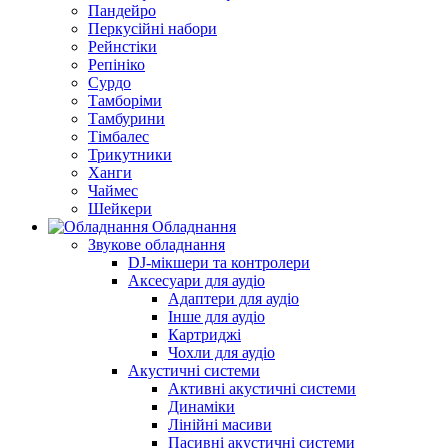
Пандейро
Перкусійні набори
Рейнстіки
Репініко
Сурдо
Тамборіми
Тамбурини
Тімбалес
Трикутники
Ханги
Чаймес
Шейкери
Обладнання
Звукове обладнання
DJ-мікшери та контролери
Аксесуари для аудіо
Адаптери для аудіо
Інше для аудіо
Картриджі
Чохли для аудіо
Акустичні системи
Активні акустичні системи
Динаміки
Лінійні масиви
Пасивні акустичні системи