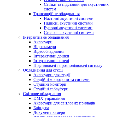
Стійки та підставки для акустичних
систем
Трансляційне обладнання
Настінні акустичні системи
Підвісні акустичні системи
Рупорні акустичні системи
Стельові акустичні системи
Інтерактивне обладнання
Аксесуари
Відеокамери
Відеообладнання
Інтерактивні дошки
Інтерактивні панелі
Підсилювачі та розподілювачі сигналу
Обладнання для студії
Аксесуари для студії
Студійні мікрофони та системи
Студійні монітори
Студійні сабвуфери
Світлове обладнання
DMX-управління
Аксесуари для світлових приладів
Бліндера
Документ-камери