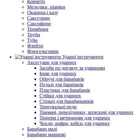
Корнети
Мелодіки, піаніки
Окарина і казу
Саксгорни
Саксофони
Тромбони
Труби
Туби
Флейти
Флюгельгорни
Ударні інструменти
Аксесуари для ударних
Засоби по догляду за ударними
Інше для ударних
Обручі для барабанів
Педалі для барабанів
Пластики для барабанів
Стійки для ударних
Стільці для барабанщиків
Тренувальні педи
Тримачі, перехідники, затискачі для ударних
Тюнери і метрономи для ударних
Чохли, кофри, кейси для ударних
Барабани малі
Барабани маршові