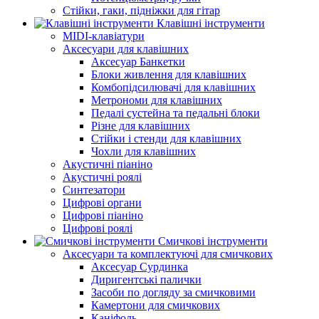
Стійки, гаки, підніжки для гітар
Клавішні інструменти
MIDI-клавіатури
Аксесуари для клавішних
Аксесуар Банкетки
Блоки живлення для клавішних
Комбопідсилювачі для клавішних
Метрономи для клавішних
Педалі сустейна та педальні блоки
Різне для клавішних
Стійки і стенди для клавішних
Чохли для клавішних
Акустичні піаніно
Акустичні роялі
Синтезатори
Цифрові органи
Цифрові піаніно
Цифрові роялі
Смичкові інструменти
Аксесуари та комплектуючі для смичкових
Аксесуар Сурдинка
Диригентські палички
Засоби по догляду за смичковими
Камертони для смичкових
Каніфоль