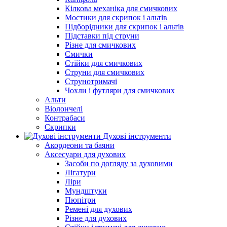
Кілкова механіка для смичкових
Мостики для скрипок і альтів
Підборiдники для скрипок і альтів
Підставки під струни
Різне для смичкових
Смички
Стійки для смичкових
Струни для смичкових
Струнотримачі
Чохли і футляри для смичкових
Альти
Віолончелі
Контрабаси
Скрипки
Духові інструменти
Акордеони та баяни
Аксесуари для духових
Засоби по догляду за духовими
Лігатури
Ліри
Мундштуки
Пюпітри
Ремені для духових
Різне для духових