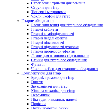
Стреплоки і тримачі для ременів
Струни для гітар
Тюнери і метрономи
Чохли і кофри для гітар
Гітарне обладнання
Блоки живлення для гітарного обладнання
Гітарні кабінети
Гітарні комбопідсилювачі
Гітарні педалі ефектів
Гітарні підсилювачі
Гітарні підсилювачі (голови)
Гітарні процесори ефектів
Лампи для лампових підсилювачів
Стійки для гітарного обладнання
Футсвіч
Чохли і кейси для гітарного обладнання
Комплектуючі для гітар
Бриджі, тремоло для гітар
Гвинти
Звукознімачі для гітар
Кілкова механіка для гітар
Перемикачі
Пікгарди, накладки, панелі
Поріжки
Потенціометри, ручки