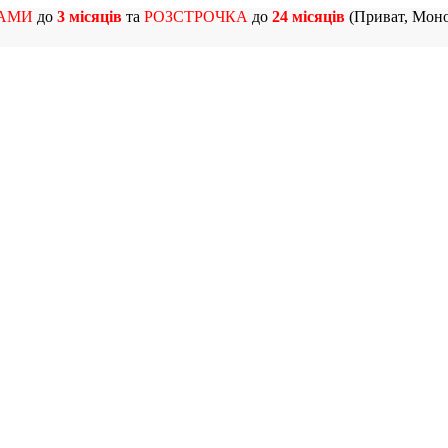
АМИ
до
3 місяців
та
РОЗСТРОЧКА
до
24 місяців
(Приват, Моно