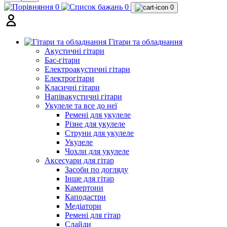
0
0
0
Гітари та обладнання
Акустичні гітари
Бас-гітари
Електроакустичні гітари
Електрогітари
Класичні гітари
Напівакустичні гітари
Укулеле та все до неї
Ремені для укулеле
Різне для укулеле
Струни для укулеле
Укулеле
Чохли для укулеле
Аксесуари для гітар
Засоби по догляду
Інше для гітар
Камертони
Каподастри
Медіатори
Ремені для гітар
Слайди