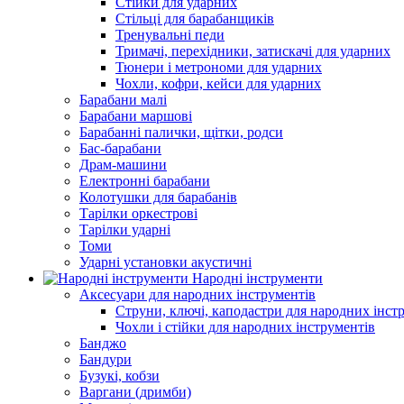
Стійки для ударних
Стільці для барабанщиків
Тренувальні педи
Тримачі, перехідники, затискачі для ударних
Тюнери і метрономи для ударних
Чохли, кофри, кейси для ударних
Барабани малі
Барабани маршові
Барабанні палички, щітки, родси
Бас-барабани
Драм-машини
Електронні барабани
Колотушки для барабанів
Тарілки оркестрові
Тарілки ударні
Томи
Ударні установки акустичні
Народні інструменти
Аксесуари для народних інструментів
Струни, ключі, каподастри для народних інст
Чохли і стійки для народних інструментів
Банджо
Бандури
Бузукі, кобзи
Варгани (дримби)