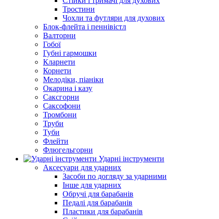
Стійки і тримачі для духових
Тростини
Чохли та футляри для духових
Блок-флейта і пеннівістл
Валторни
Гобої
Губні гармошки
Кларнети
Корнети
Мелодіки, піаніки
Окарина і казу
Саксгорни
Саксофони
Тромбони
Труби
Туби
Флейти
Флюгельгорни
Ударні інструменти
Аксесуари для ударних
Засоби по догляду за ударними
Інше для ударних
Обручі для барабанів
Педалі для барабанів
Пластики для барабанів