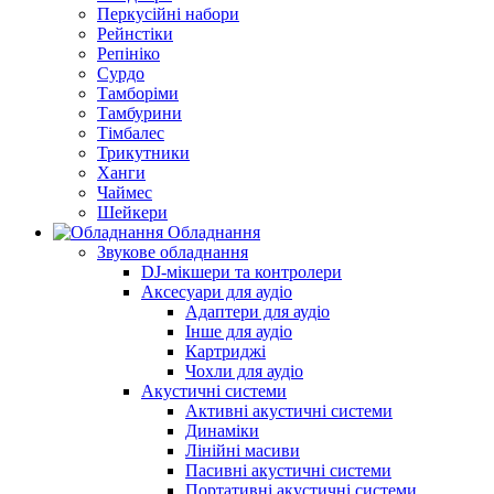
Перкусійні набори
Рейнстіки
Репініко
Сурдо
Тамборіми
Тамбурини
Тімбалес
Трикутники
Ханги
Чаймес
Шейкери
Обладнання
Звукове обладнання
DJ-мікшери та контролери
Аксесуари для аудіо
Адаптери для аудіо
Інше для аудіо
Картриджі
Чохли для аудіо
Акустичні системи
Активні акустичні системи
Динаміки
Лінійні масиви
Пасивні акустичні системи
Портативні акустичні системи