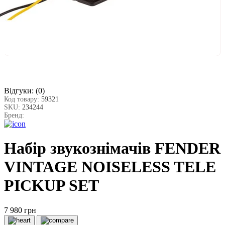
Відгуки:
(0)
Код товару:
59321
SKU:
234244
Бренд:
Набір звукознімачів FENDER
VINTAGE NOISELESS TELE
PICKUP SET
7 980 грн