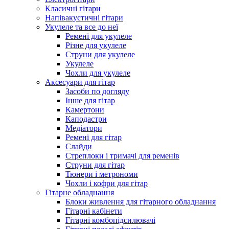
Класичні гітари
Напівакустичні гітари
Укулеле та все до неї
Ремені для укулеле
Різне для укулеле
Струни для укулеле
Укулеле
Чохли для укулеле
Аксесуари для гітар
Засоби по догляду
Інше для гітар
Камертони
Каподастри
Медіатори
Ремені для гітар
Слайди
Стреплоки і тримачі для ременів
Струни для гітар
Тюнери і метрономи
Чохли і кофри для гітар
Гітарне обладнання
Блоки живлення для гітарного обладнання
Гітарні кабінети
Гітарні комбопідсилювачі