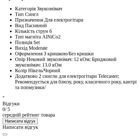
Категорія
Звукознімач
Тип
Сингл
Призначення
Для електрогітари
Вид
Пасивний
Кількість струн
6
Тип магніта
AlNiCo2
Позиція
Set
Вихід
Moderate
Оформлення
З кришкою/Без кришки
Опір
Нековий звукознімач: 12 кОм; Бриджовий
звукознімач: 13.0 кОм
Колір
Нікель/Чорний
Додатково
2 сингли для електрогітари Telecaster;
Рекомендується для блюзу, року, класичного року, кантрі
та попмузики/
"
Відгуки
0
/ 5
середній рейтинг товара
Написати відгук
Написати відгук