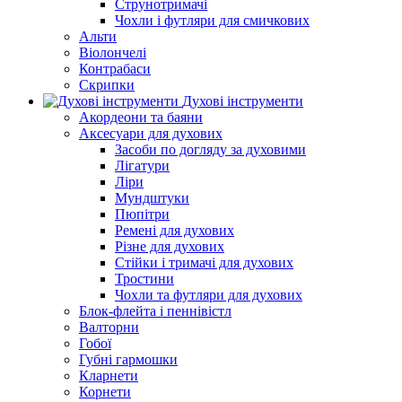
Струнотримачі
Чохли і футляри для смичкових
Альти
Віолончелі
Контрабаси
Скрипки
Духові інструменти
Акордеони та баяни
Аксесуари для духових
Засоби по догляду за духовими
Лігатури
Ліри
Мундштуки
Пюпітри
Ремені для духових
Різне для духових
Стійки і тримачі для духових
Тростини
Чохли та футляри для духових
Блок-флейта і пеннівістл
Валторни
Гобої
Губні гармошки
Кларнети
Корнети