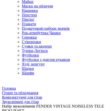
Майки
Маски на обличчя
Нашивки
Перстені
Пірсінг
Плакати
Подарункові набори значків
Рок-атрибутика Чашки
Сережки
Стікерпаки
Сумки та шопери
Туніки,Легінси
Футболки
Футболки з довгим рукавом
Худі, кенгуру
Шапки
Шарфи
Головна
Гітари та обладнання
Комплектуючі для гітар
Звукознімачі для гітар
Набір звукознімачів FENDER VINTAGE NOISELESS TELE
PICKUP SET