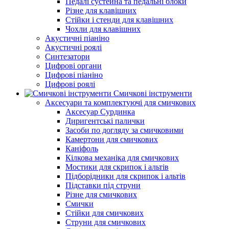
Педалі сустейна та педальні блоки
Різне для клавішних
Стійки і стенди для клавішних
Чохли для клавішних
Акустичні піаніно
Акустичні роялі
Синтезатори
Цифрові органи
Цифрові піаніно
Цифрові роялі
Смичкові інструменти
Аксесуари та комплектуючі для смичкових
Аксесуар Сурдинка
Диригентські палички
Засоби по догляду за смичковими
Камертони для смичкових
Каніфоль
Кілкова механіка для смичкових
Мостики для скрипок і альтів
Підборiдники для скрипок і альтів
Підставки під струни
Різне для смичкових
Смички
Стійки для смичкових
Струни для смичкових