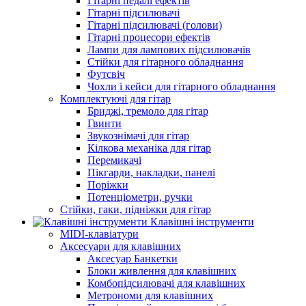
Гітарні педалі ефектів
Гітарні підсилювачі
Гітарні підсилювачі (голови)
Гітарні процесори ефектів
Лампи для лампових підсилювачів
Стійки для гітарного обладнання
Футсвіч
Чохли і кейси для гітарного обладнання
Комплектуючі для гітар
Бриджі, тремоло для гітар
Гвинти
Звукознімачі для гітар
Кілкова механіка для гітар
Перемикачі
Пікгарди, накладки, панелі
Поріжки
Потенціометри, ручки
Стійки, гаки, підніжки для гітар
Клавішні інструменти
MIDI-клавіатури
Аксесуари для клавішних
Аксесуар Банкетки
Блоки живлення для клавішних
Комбопідсилювачі для клавішних
Метрономи для клавішних