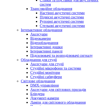
Стійки та підставки для акустичних
систем
Трансляційне обладнання
Настінні акустичні системи
Підвісні акустичні системи
Рупорні акустичні системи
Стельові акустичні системи
Інтерактивне обладнання
Аксесуари
Відеокамери
Відеообладнання
Інтерактивні дошки
Інтерактивні панелі
Підсилювачі та розподілювачі сигналу
Обладнання для студії
Аксесуари для студії
Студійні мікрофони та системи
Студійні монітори
Студійні сабвуфери
Світлове обладнання
DMX-управління
Аксесуари для світлових приладів
Бліндера
Документ-камери
Лампи для світлового обладнання