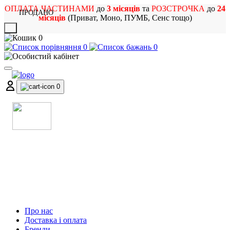
ОПЛАТА ЧАСТИНАМИ
до
3 місяців
та
РОЗСТРОЧКА
до
24
ПРОДАНО
місяців
(Приват, Моно, ПУМБ, Сенс тощо)
X
0
0
0
0
МАГАЗИН
МУЗИЧНИХ ІНСТРУМЕНТІВ
ТА РОК АТРИБУТИКИ
Про нас
Доставка і оплата
Бренди