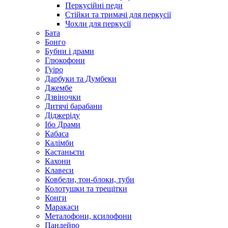
Перкусійні педи
Стійки та тримачі для перкусії
Чохли для перкусії
Бата
Бонго
Бубни і драми
Глюкофони
Гуіро
Дарбуки та Думбеки
Джембе
Дзвіночки
Дитячі барабани
Діджеріду
Ібо Драми
Кабаса
Калімби
Кастаньєти
Кахони
Клавеси
Ковбели, тон-блоки, туби
Колотушки та трещітки
Конги
Маракаси
Металофони, ксилофони
Пандейро