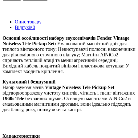
Опис товару
Відгуків
0
Основні особливості набору звукознімачів Fender Vintage
Noiseless Tele Pickup Set:
Емальований магнітний дріт для
теплого вінтажного тону; Невиступаючі полюсні наконечники
для рівномірного струнного відгуку; Магніти AlNiCo2
сприяють теплішій атаці та менш агресивній середині;
Вихідний кабель покритий вінілом і пластикова котушка; У
комплект входить кріплення.
Культовий і безшумний
Набір звукознімачів
Vintage Noiseless Tele Pickup Set
відтворює зразкову чистоту синглів, чіткість і тванг вінтажних
1960s Tele
без зайвих шумів. Оснащені магнітами AlNiCo2 й
емальованими магнітними дротами, вони ідеально підходять
для блюзу, року, попмузики та кантрі.
Характеристики