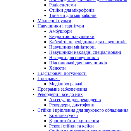
Радіосистеми
Стійки для мікрофонів
Тримачі для мікрофонів
Мікшерні пульти
Навушники і гарнітури
Амбушюри
Бездротові навушники
Кабелі та перехідники для навушників
Навушники мініатюрні
Навушники накладні спеціалізовані
Насадки для навушників
Підсилювачі для навушників
Хедсети
Підсилювачі потужності
Програвачі
Медіапрогравачі
Програмне забезпечення
Рекордери і все до них
Аксесуари для рекордерів
Рекордери, диктофони
Стійки і кріплення для звукового обладнання
Комплектуючі
Кронштейни і кріплення
Рекові стійки та кейси