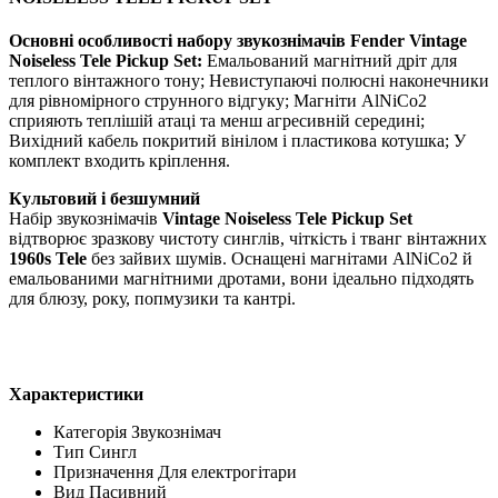
Основні особливості набору звукознімачів Fender Vintage
Noiseless Tele Pickup Set:
Емальований магнітний дріт для
теплого вінтажного тону; Невиступаючі полюсні наконечники
для рівномірного струнного відгуку; Магніти AlNiCo2
сприяють теплішій атаці та менш агресивній середині;
Вихідний кабель покритий вінілом і пластикова котушка; У
комплект входить кріплення.
Культовий і безшумний
Набір звукознімачів
Vintage Noiseless Tele Pickup Set
відтворює зразкову чистоту синглів, чіткість і тванг вінтажних
1960s Tele
без зайвих шумів. Оснащені магнітами AlNiCo2 й
емальованими магнітними дротами, вони ідеально підходять
для блюзу, року, попмузики та кантрі.
Характеристики
Категорія
Звукознімач
Тип
Сингл
Призначення
Для електрогітари
Вид
Пасивний