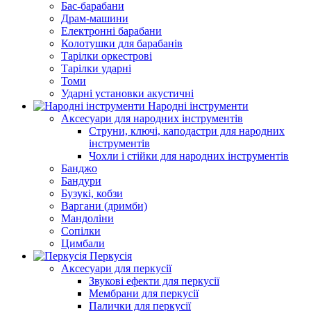
Бас-барабани
Драм-машини
Електронні барабани
Колотушки для барабанів
Тарілки оркестрові
Тарілки ударні
Томи
Ударні установки акустичні
Народні інструменти
Аксесуари для народних інструментів
Струни, ключі, каподастри для народних
інструментів
Чохли і стійки для народних інструментів
Банджо
Бандури
Бузукі, кобзи
Варгани (дримби)
Мандоліни
Сопілки
Цимбали
Перкусія
Аксесуари для перкусії
Звукові ефекти для перкусії
Мембрани для перкусії
Палички для перкусії