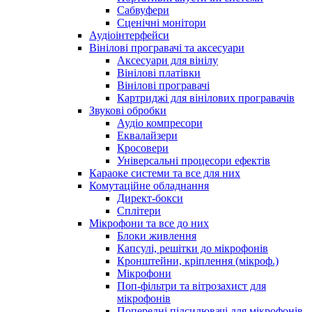
Сабвуфери
Сценічні монітори
Аудіоінтерфейси
Вінілові програвачі та аксесуари
Аксесуари для вінілу
Вінілові платівки
Вінілові програвачі
Картриджі для вінілових програвачів
Звукові обробки
Аудіо компресори
Еквалайзери
Кросовери
Універсальні процесори ефектів
Караоке системи та все для них
Комутаційне обладнання
Директ-бокси
Сплітери
Мікрофони та все до них
Блоки живлення
Капсулі, решітки до мікрофонів
Кронштейни, кріплення (мікроф.)
Мікрофони
Поп-фільтри та вітрозахист для
мікрофонів
Попередні підсилювачі для мікрофонів