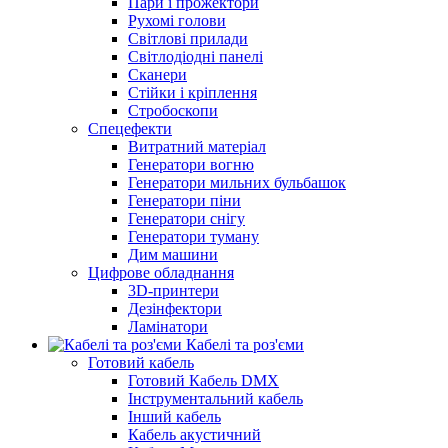
Пари і прожектори
Рухомі голови
Світлові прилади
Світлодіодні панелі
Сканери
Стійки і кріплення
Стробоскопи
Спецефекти
Витратний матеріал
Генератори вогню
Генератори мильних бульбашок
Генератори піни
Генератори снігу
Генератори туману
Дим машини
Цифрове обладнання
3D-принтери
Дезінфектори
Ламінатори
Кабелі та роз'єми
Готовий кабель
Готовий Кабель DMX
Інструментальний кабель
Інший кабель
Кабель акустичний