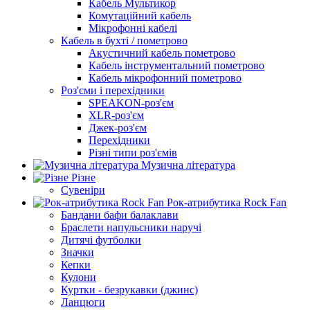
Кабель Мультикор
Комутаційний кабель
Мікрофонні кабелі
Кабель в бухті / пометрово
Акустичний кабель пометрово
Кабель інструментальний пометрово
Кабель мікрофонний пометрово
Роз'єми і перехідники
SPEAKON-роз'єм
XLR-роз'єм
Джек-роз'єм
Перехідники
Різні типи роз'ємів
Музична література
Різне
Сувеніри
Рок-атрибутика Rock Fan
Бандани бафи балаклави
Браслети напульсники наручі
Дитячі футболки
Значки
Кепки
Кулони
Куртки - безрукавки (джинс)
Ланцюги