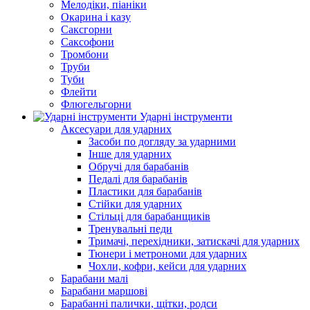
Мелодіки, піаніки
Окарина і казу
Саксгорни
Саксофони
Тромбони
Труби
Туби
Флейти
Флюгельгорни
Ударні інструменти
Аксесуари для ударних
Засоби по догляду за ударними
Інше для ударних
Обручі для барабанів
Педалі для барабанів
Пластики для барабанів
Стійки для ударних
Стільці для барабанщиків
Тренувальні педи
Тримачі, перехідники, затискачі для ударних
Тюнери і метрономи для ударних
Чохли, кофри, кейси для ударних
Барабани малі
Барабани маршові
Барабанні палички, щітки, родси