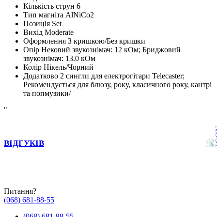
Кількість струн
6
Тип магніта
AlNiCo2
Позиція
Set
Вихід
Moderate
Оформлення
З кришкою/Без кришки
Опір
Нековий звукознімач: 12 кОм; Бриджовий
звукознімач: 13.0 кОм
Колір
Нікель/Чорний
Додатково
2 сингли для електрогітари Telecaster;
Рекомендується для блюзу, року, класичного року, кантрі
та попмузики/
"
ВІДГУКІВ
Питання?
(068) 681-88-55
(068) 681-88-55