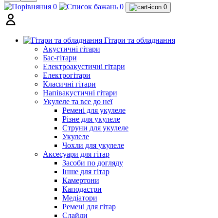
0
0
0
Гітари та обладнання
Акустичні гітари
Бас-гітари
Електроакустичні гітари
Електрогітари
Класичні гітари
Напівакустичні гітари
Укулеле та все до неї
Ремені для укулеле
Різне для укулеле
Струни для укулеле
Укулеле
Чохли для укулеле
Аксесуари для гітар
Засоби по догляду
Інше для гітар
Камертони
Каподастри
Медіатори
Ремені для гітар
Слайди