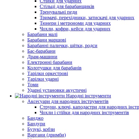
Стійки для ударних
Стільці для барабанщиків
Тренувальні педи
Тримачі, перехідники, затискачі для ударних
Тюнери і метрономи для ударних
Чохли, кофри, кейси для ударних
Барабани малі
Барабани маршові
Барабанні палички, щітки, родси
Бас-барабани
Драм-машини
Електронні барабани
Колотушки для барабанів
Тарілки оркестрові
Тарілки ударні
Томи
Ударні установки акустичні
Народні інструменти
Аксесуари для народних інструментів
Струни, ключі, каподастри для народних інст
Чохли і стійки для народних інструментів
Банджо
Бандури
Бузукі, кобзи
Варгани (дримби)