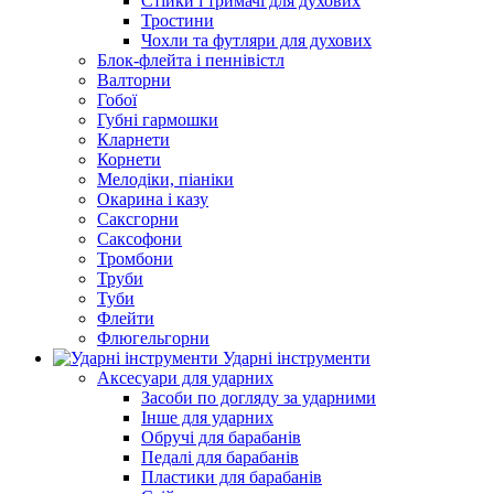
Стійки і тримачі для духових
Тростини
Чохли та футляри для духових
Блок-флейта і пеннівістл
Валторни
Гобої
Губні гармошки
Кларнети
Корнети
Мелодіки, піаніки
Окарина і казу
Саксгорни
Саксофони
Тромбони
Труби
Туби
Флейти
Флюгельгорни
Ударні інструменти
Аксесуари для ударних
Засоби по догляду за ударними
Інше для ударних
Обручі для барабанів
Педалі для барабанів
Пластики для барабанів