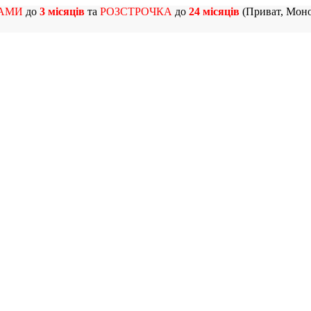
АМИ
до
3 місяців
та
РОЗСТРОЧКА
до
24 місяців
(Приват, Моно