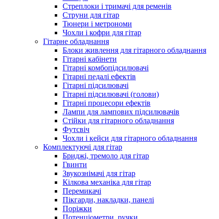
Стреплоки і тримачі для ременів
Струни для гітар
Тюнери і метрономи
Чохли і кофри для гітар
Гітарне обладнання
Блоки живлення для гітарного обладнання
Гітарні кабінети
Гітарні комбопідсилювачі
Гітарні педалі ефектів
Гітарні підсилювачі
Гітарні підсилювачі (голови)
Гітарні процесори ефектів
Лампи для лампових підсилювачів
Стійки для гітарного обладнання
Футсвіч
Чохли і кейси для гітарного обладнання
Комплектуючі для гітар
Бриджі, тремоло для гітар
Гвинти
Звукознімачі для гітар
Кілкова механіка для гітар
Перемикачі
Пікгарди, накладки, панелі
Поріжки
Потенціометри, ручки