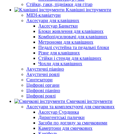
Стійки, гаки, підніжки для гітар
Клавішні інструменти
MIDI-клавіатури
Аксесуари для клавішних
Аксесуар Банкетки
Блоки живлення для клавішних
Комбопідсилювачі для клавішних
Метрономи для клавішних
Педалі сустейна та педальні блоки
Різне для клавішних
Стійки і стенди для клавішних
Чохли для клавішних
Акустичні піаніно
Акустичні роялі
Синтезатори
Цифрові органи
Цифрові піаніно
Цифрові роялі
Смичкові інструменти
Аксесуари та комплектуючі для смичкових
Аксесуар Сурдинка
Диригентські палички
Засоби по догляду за смичковими
Камертони для смичкових
Каніфоль