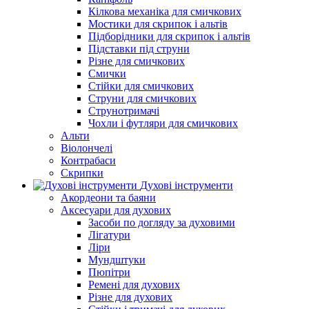
Кілкова механіка для смичкових
Мостики для скрипок і альтів
Підборiдники для скрипок і альтів
Підставки під струни
Різне для смичкових
Смички
Стійки для смичкових
Струни для смичкових
Струнотримачі
Чохли і футляри для смичкових
Альти
Віолончелі
Контрабаси
Скрипки
Духові інструменти
Акордеони та баяни
Аксесуари для духових
Засоби по догляду за духовими
Лігатури
Ліри
Мундштуки
Пюпітри
Ремені для духових
Різне для духових