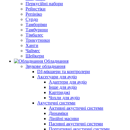
Перкусійні набори
Рейнстіки
Репініко
Сурдо
Тамборіми
Тамбурини
Тімбалес
Трикутники
Ханги
Чаймес
Шейкери
Обладнання
Звукове обладнання
DJ-мікшери та контролери
Аксесуари для аудіо
Адаптери для аудіо
Інше для аудіо
Картриджі
Чохли для аудіо
Акустичні системи
Активні акустичні системи
Динаміки
Лінійні масиви
Пасивні акустичні системи
Портативні акустичні системи