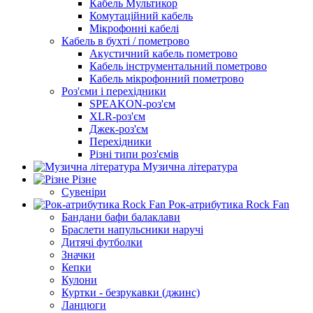
Кабель Мультикор
Комутаційний кабель
Мікрофонні кабелі
Кабель в бухті / пометрово
Акустичний кабель пометрово
Кабель інструментальний пометрово
Кабель мікрофонний пометрово
Роз'єми і перехідники
SPEAKON-роз'єм
XLR-роз'єм
Джек-роз'єм
Перехідники
Різні типи роз'ємів
Музична література
Різне
Сувеніри
Рок-атрибутика Rock Fan
Бандани бафи балаклави
Браслети напульсники наручі
Дитячі футболки
Значки
Кепки
Кулони
Куртки - безрукавки (джинс)
Ланцюги