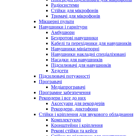
Радіосистеми
Стійки для мікрофонів
Тримачі для мікрофонів
Мікшерні пульти
Навушники і гарнітури
Амбушюри
Бездротові навушники
Кабелі та перехідники для навушників
Навушники мініатюрні
Навушники накладні спеціалізовані
Насадки для навушників
Підсилювачі для навушників
Хедсети
Підсилювачі потужності
Програвачі
Медіапрогравачі
Програмне забезпечення
Рекордери і все до них
Аксесуари для рекордерів
Рекордери, диктофони
Стійки і кріплення для звукового обладнання
Комплектуючі
Кронштейни і кріплення
Рекові стійки та кейси