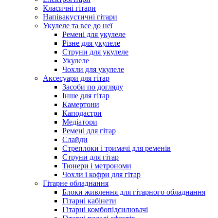
Класичні гітари
Напівакустичні гітари
Укулеле та все до неї
Ремені для укулеле
Різне для укулеле
Струни для укулеле
Укулеле
Чохли для укулеле
Аксесуари для гітар
Засоби по догляду
Інше для гітар
Камертони
Каподастри
Медіатори
Ремені для гітар
Слайди
Стреплоки і тримачі для ременів
Струни для гітар
Тюнери і метрономи
Чохли і кофри для гітар
Гітарне обладнання
Блоки живлення для гітарного обладнання
Гітарні кабінети
Гітарні комбопідсилювачі