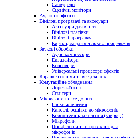
Сабвуфери
Сценічні монітори
Аудіоінтерфейси
Вінілові програвачі та аксесуари
Аксесуари для вінілу
Вінілові платівки
Вінілові програвачі
Картриджі для вінілових програвачів
Звукові обробки
Аудіо компресори
Еквалайзери
Кросовери
Універсальні процесори ефектів
Караоке системи та все для них
Комутаційне обладнання
Директ-бокси
Сплітери
Мікрофони та все до них
Блоки живлення
Капсулі, решітки до мікрофонів
Кронштейни, кріплення (мікроф.)
Мікрофони
Поп-фільтри та вітрозахист для
мікрофонів
Попередні підсилювачі для мікрофонів