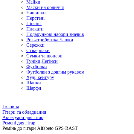
Майки
Маски на обличчя
Нашивки
Перстені
Пірсінг
Плакати
Подарункові набори значків
Рок-атрибутика Чашки
Сережки
Стікерпаки
Сумки та шопери
Туніки,Легінси
Футболки
Футболки з довгим рукавом
Худі, кенгуру
Шапки
Шарфи
Головна
Гітари та обладнання
Аксесуари для гітар
Ремені для гітар
Ремінь дo гітари Alfabeto GPS-RAST