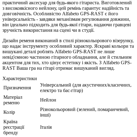
практичний аксесуар для будь-якого гітариста. Виготовлений
з високоякісного нейлону, цей ремінь гарантує надійність та
довговічність. Особливістю Alfabeto GPS-RAST є його
універсальність - завдяки механізмам регулювання довжини,
він ідеально підходить для будь-якої гітари, надаючи гравцеві
зручність використання на сцені чи в студії.
Дизайн ременя виконаний в стилі різнокольорового візерунку,
що надає інструменту особливий характер. Яскраві кольори та
вишукані деталі роблять Alfabeto GPS-RAST не лише
невід'ємною частиною гітарного обладнання, але й стильним
акцентом для тих, хто цінує естетику і якість. З Alfabeto GPS-
RAST Ваша гра на гітарі отримає вишуканий вигляд.
Характеристики
Універсальний (для акустичних/класичних,
Призначення
електро та бас-гітар)
Матеріал
Нейлон
ременю
Різнокольоровий (зелений, помаранчевий,
Колір
інші)
Країна
реєстрації
Італія
бренду