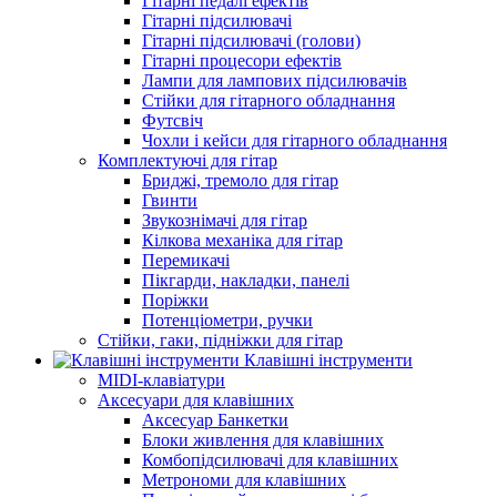
Гітарні педалі ефектів
Гітарні підсилювачі
Гітарні підсилювачі (голови)
Гітарні процесори ефектів
Лампи для лампових підсилювачів
Стійки для гітарного обладнання
Футсвіч
Чохли і кейси для гітарного обладнання
Комплектуючі для гітар
Бриджі, тремоло для гітар
Гвинти
Звукознімачі для гітар
Кілкова механіка для гітар
Перемикачі
Пікгарди, накладки, панелі
Поріжки
Потенціометри, ручки
Стійки, гаки, підніжки для гітар
Клавішні інструменти
MIDI-клавіатури
Аксесуари для клавішних
Аксесуар Банкетки
Блоки живлення для клавішних
Комбопідсилювачі для клавішних
Метрономи для клавішних