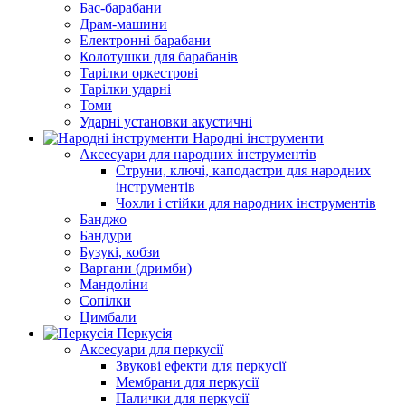
Бас-барабани
Драм-машини
Електронні барабани
Колотушки для барабанів
Тарілки оркестрові
Тарілки ударні
Томи
Ударні установки акустичні
Народні інструменти
Аксесуари для народних інструментів
Струни, ключі, каподастри для народних
інструментів
Чохли і стійки для народних інструментів
Банджо
Бандури
Бузукі, кобзи
Варгани (дримби)
Мандоліни
Сопілки
Цимбали
Перкусія
Аксесуари для перкусії
Звукові ефекти для перкусії
Мембрани для перкусії
Палички для перкусії