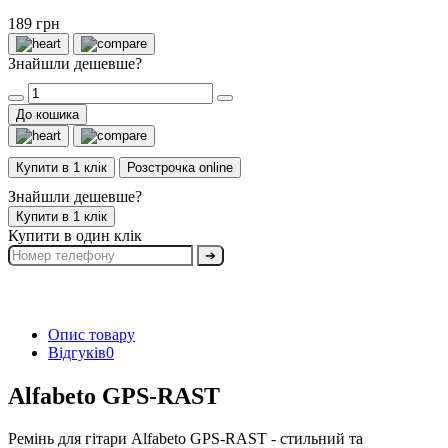
189 грн
Знайшли дешевше?
До кошика
Купити в 1 клік
Розстрочка online
Знайшли дешевше?
Купити в 1 клік
Купити в один клік
➔
Опис товару
Відгуків
0
Alfabeto GPS-RAST
Ремінь для гітари Alfabeto GPS-RAST - стильний та