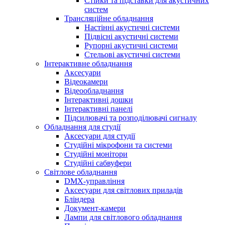
Стійки та підставки для акустичних
систем
Трансляційне обладнання
Настінні акустичні системи
Підвісні акустичні системи
Рупорні акустичні системи
Стельові акустичні системи
Інтерактивне обладнання
Аксесуари
Відеокамери
Відеообладнання
Інтерактивні дошки
Інтерактивні панелі
Підсилювачі та розподілювачі сигналу
Обладнання для студії
Аксесуари для студії
Студійні мікрофони та системи
Студійні монітори
Студійні сабвуфери
Світлове обладнання
DMX-управління
Аксесуари для світлових приладів
Бліндера
Документ-камери
Лампи для світлового обладнання