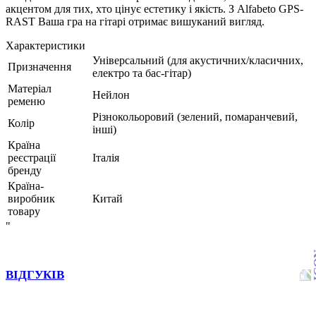
акцентом для тих, хто цінує естетику і якість. З Alfabeto GPS-
RAST Ваша гра на гітарі отримає вишуканий вигляд.
Характеристики
Універсальний (для акустичних/класичних,
Призначення
електро та бас-гітар)
Матеріал
Нейлон
ременю
Різнокольоровий (зелений, помаранчевий,
Колір
інші)
Країна
реєстрації
Італія
бренду
Країна-
виробник
Китай
товару
"
ВІДГУКІВ