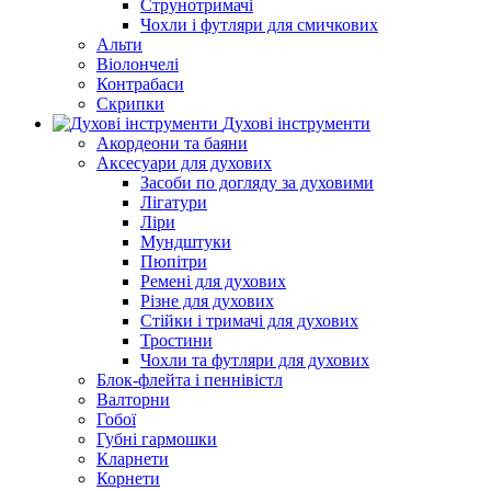
Струнотримачі
Чохли і футляри для смичкових
Альти
Віолончелі
Контрабаси
Скрипки
Духові інструменти
Акордеони та баяни
Аксесуари для духових
Засоби по догляду за духовими
Лігатури
Ліри
Мундштуки
Пюпітри
Ремені для духових
Різне для духових
Стійки і тримачі для духових
Тростини
Чохли та футляри для духових
Блок-флейта і пеннівістл
Валторни
Гобої
Губні гармошки
Кларнети
Корнети