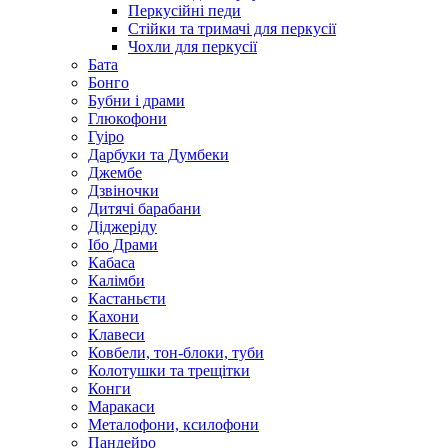
Перкусійні педи
Стійки та тримачі для перкусії
Чохли для перкусії
Бата
Бонго
Бубни і драми
Глюкофони
Гуіро
Дарбуки та Думбеки
Джембе
Дзвіночки
Дитячі барабани
Діджеріду
Ібо Драми
Кабаса
Калімби
Кастаньєти
Кахони
Клавеси
Ковбели, тон-блоки, туби
Колотушки та трещітки
Конги
Маракаси
Металофони, ксилофони
Пандейро