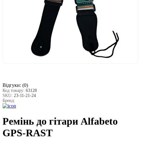
Відгуки:
(0)
Код товару:
63128
SKU:
23-11-21-24
Бренд:
Ремінь дo гітари Alfabeto
GPS-RAST