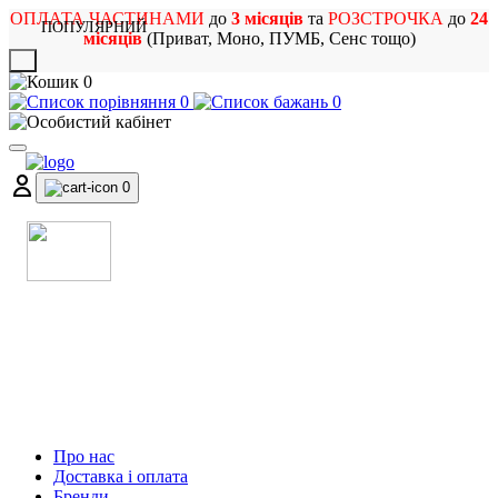
ОПЛАТА ЧАСТИНАМИ
до
3 місяців
та
РОЗСТРОЧКА
до
24
ПОПУЛЯРНИЙ
місяців
(Приват, Моно, ПУМБ, Сенс тощо)
X
0
0
0
0
МАГАЗИН
МУЗИЧНИХ ІНСТРУМЕНТІВ
ТА РОК АТРИБУТИКИ
Про нас
Доставка і оплата
Бренди