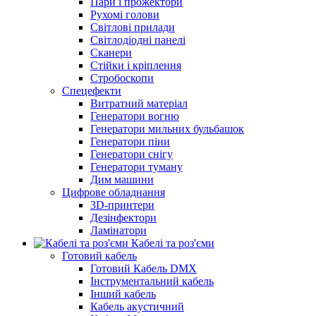
Пари і прожектори
Рухомі голови
Світлові прилади
Світлодіодні панелі
Сканери
Стійки і кріплення
Стробоскопи
Спецефекти
Витратний матеріал
Генератори вогню
Генератори мильних бульбашок
Генератори піни
Генератори снігу
Генератори туману
Дим машини
Цифрове обладнання
3D-принтери
Дезінфектори
Ламінатори
Кабелі та роз'єми
Готовий кабель
Готовий Кабель DMX
Інструментальний кабель
Інший кабель
Кабель акустичний