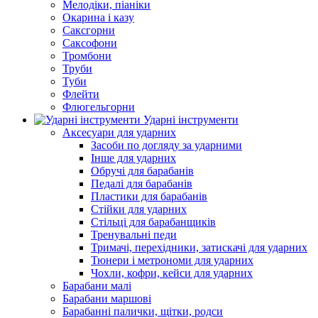
Мелодіки, піаніки
Окарина і казу
Саксгорни
Саксофони
Тромбони
Труби
Туби
Флейти
Флюгельгорни
Ударні інструменти
Аксесуари для ударних
Засоби по догляду за ударними
Інше для ударних
Обручі для барабанів
Педалі для барабанів
Пластики для барабанів
Стійки для ударних
Стільці для барабанщиків
Тренувальні педи
Тримачі, перехідники, затискачі для ударних
Тюнери і метрономи для ударних
Чохли, кофри, кейси для ударних
Барабани малі
Барабани маршові
Барабанні палички, щітки, родси