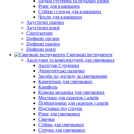
Педалі сустейна та педальні блоки
Різне для клавішних
Стійки і стенди для клавішних
Чохли для клавішних
Акустичні піаніно
Акустичні роялі
Синтезатори
Цифрові органи
Цифрові піаніно
Цифрові роялі
Смичкові інструменти
Аксесуари та комплектуючі для смичкових
Аксесуар Сурдинка
Диригентські палички
Засоби по догляду за смичковими
Камертони для смичкових
Каніфоль
Кілкова механіка для смичкових
Мостики для скрипок і альтів
Підборiдники для скрипок і альтів
Підставки під струни
Різне для смичкових
Смички
Стійки для смичкових
Струни для смичкових