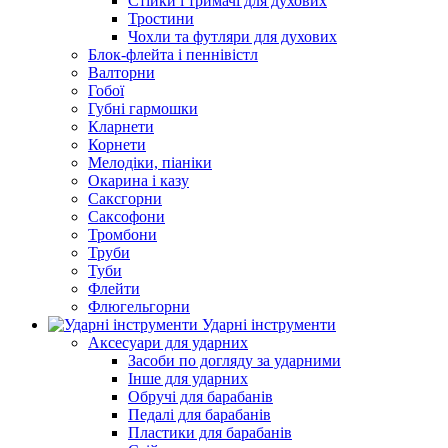
Стійки і тримачі для духових
Тростини
Чохли та футляри для духових
Блок-флейта і пеннівістл
Валторни
Гобої
Губні гармошки
Кларнети
Корнети
Мелодіки, піаніки
Окарина і казу
Саксгорни
Саксофони
Тромбони
Труби
Туби
Флейти
Флюгельгорни
Ударні інструменти
Аксесуари для ударних
Засоби по догляду за ударними
Інше для ударних
Обручі для барабанів
Педалі для барабанів
Пластики для барабанів