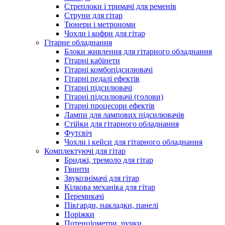
Стреплоки і тримачі для ременів
Струни для гітар
Тюнери і метрономи
Чохли і кофри для гітар
Гітарне обладнання
Блоки живлення для гітарного обладнання
Гітарні кабінети
Гітарні комбопідсилювачі
Гітарні педалі ефектів
Гітарні підсилювачі
Гітарні підсилювачі (голови)
Гітарні процесори ефектів
Лампи для лампових підсилювачів
Стійки для гітарного обладнання
Футсвіч
Чохли і кейси для гітарного обладнання
Комплектуючі для гітар
Бриджі, тремоло для гітар
Гвинти
Звукознімачі для гітар
Кілкова механіка для гітар
Перемикачі
Пікгарди, накладки, панелі
Поріжки
Потенціометри, ручки