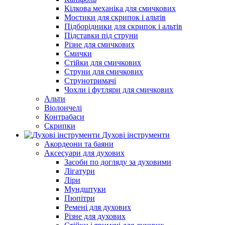
Кілкова механіка для смичкових
Мостики для скрипок і альтів
Підборiдники для скрипок і альтів
Підставки під струни
Різне для смичкових
Смички
Стійки для смичкових
Струни для смичкових
Струнотримачі
Чохли і футляри для смичкових
Альти
Віолончелі
Контрабаси
Скрипки
Духові інструменти
Акордеони та баяни
Аксесуари для духових
Засоби по догляду за духовими
Лігатури
Ліри
Мундштуки
Пюпітри
Ремені для духових
Різне для духових