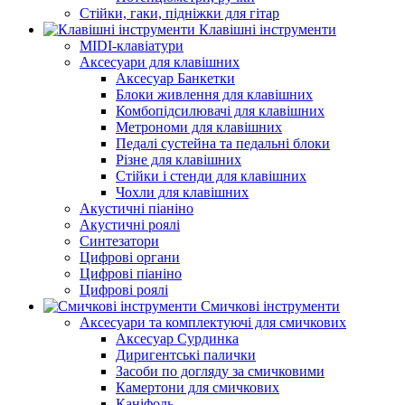
Стійки, гаки, підніжки для гітар
Клавішні інструменти
MIDI-клавіатури
Аксесуари для клавішних
Аксесуар Банкетки
Блоки живлення для клавішних
Комбопідсилювачі для клавішних
Метрономи для клавішних
Педалі сустейна та педальні блоки
Різне для клавішних
Стійки і стенди для клавішних
Чохли для клавішних
Акустичні піаніно
Акустичні роялі
Синтезатори
Цифрові органи
Цифрові піаніно
Цифрові роялі
Смичкові інструменти
Аксесуари та комплектуючі для смичкових
Аксесуар Сурдинка
Диригентські палички
Засоби по догляду за смичковими
Камертони для смичкових
Каніфоль