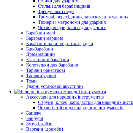
Стійки для ударних
Стільці для барабанщиків
Тренувальні педи
Тримачі, перехідники, затискачі для ударних
Тюнери і метрономи для ударних
Чохли, кофри, кейси для ударних
Барабани малі
Барабани маршові
Барабанні палички, щітки, родси
Бас-барабани
Драм-машини
Електронні барабани
Колотушки для барабанів
Тарілки оркестрові
Тарілки ударні
Томи
Ударні установки акустичні
Народні інструменти
Аксесуари для народних інструментів
Струни, ключі, каподастри для народних інст
Чохли і стійки для народних інструментів
Банджо
Бандури
Бузукі, кобзи
Варгани (дримби)