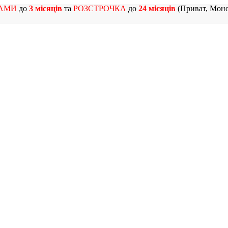
АМИ
до
3 місяців
та
РОЗСТРОЧКА
до
24 місяців
(Приват, Моно