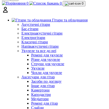
0
0
0
Гітари та обладнання
Акустичні гітари
Бас-гітари
Електроакустичні гітари
Електрогітари
Класичні гітари
Напівакустичні гітари
Укулеле та все до неї
Ремені для укулеле
Різне для укулеле
Струни для укулеле
Укулеле
Чохли для укулеле
Аксесуари для гітар
Засоби по догляду
Інше для гітар
Камертони
Каподастри
Медіатори
Ремені для гітар
Слайди