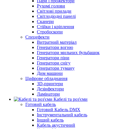
Пари і прожектори
Рухомі голови
Світлові прилади
Світлодіодні панелі
Сканери
Стійки і кріплення
Стробоскопи
Спецефекти
Витратний матеріал
Генератори вогню
Генератори мильних бульбашок
Генератори піни
Генератори снігу
Генератори туману
Дим машини
Цифрове обладнання
3D-принтери
Дезінфектори
Ламінатори
Кабелі та роз'єми
Готовий кабель
Готовий Кабель DMX
Інструментальний кабель
Інший кабель
Кабель акустичний