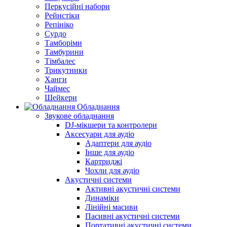
Перкусійні набори
Рейнстіки
Репініко
Сурдо
Тамборіми
Тамбурини
Тімбалес
Трикутники
Ханги
Чаймес
Шейкери
Обладнання
Звукове обладнання
DJ-мікшери та контролери
Аксесуари для аудіо
Адаптери для аудіо
Інше для аудіо
Картриджі
Чохли для аудіо
Акустичні системи
Активні акустичні системи
Динаміки
Лінійні масиви
Пасивні акустичні системи
Портативні акустичні системи