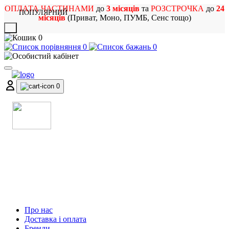
ОПЛАТА ЧАСТИНАМИ
до
3 місяців
та
РОЗСТРОЧКА
до
24
ПОПУЛЯРНИЙ
місяців
(Приват, Моно, ПУМБ, Сенс тощо)
X
0
0
0
0
МАГАЗИН
МУЗИЧНИХ ІНСТРУМЕНТІВ
ТА РОК АТРИБУТИКИ
Про нас
Доставка і оплата
Бренди