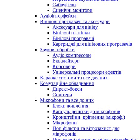
Сабвуфери
Сценічні монітори
Аудіоінтерфейси
Вінілові програвачі та аксесуари
Аксесуари для вінілу
Вінілові платівки
Вінілові програвачі
Картриджі для вінілових програвачів
Звукові обробки
Аудіо компресори
Еквалайзери
Кросовери
Універсальні процесори ефектів
Караоке системи та все для них
Комутаційне обладнання
Директ-бокси
Сплітери
Мікрофони та все до них
Блоки живлення
Капсулі, решітки до мікрофонів
Кронштейни, кріплення (мікроф.)
Мікрофони
Поп-фільтри та вітрозахист для
мікрофонів
Попередні підсилювачі для мікрофонів