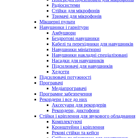
Радіосистеми
Стійки для мікрофонів
Тримачі для мікрофонів
Мікшерні пульти
Навушники і гарнітури
Амбушюри
Бездротові навушники
Кабелі та перехідники для навушників
Навушники мініатюрні
Навушники накладні спеціалізовані
Насадки для навушників
Підсилювачі для навушників
Хедсети
Підсилювачі потужності
Програвачі
Медіапрогравачі
Програмне забезпечення
Рекордери і все до них
Аксесуари для рекордерів
Рекордери, диктофони
Стійки і кріплення для звукового обладнання
Комплектуючі
Кронштейни і кріплення
Рекові стійки та кейси