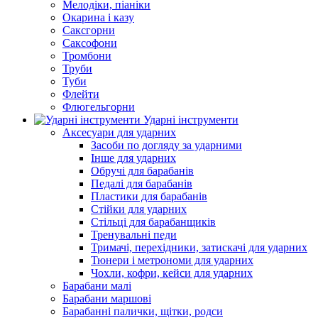
Мелодіки, піаніки
Окарина і казу
Саксгорни
Саксофони
Тромбони
Труби
Туби
Флейти
Флюгельгорни
Ударні інструменти
Аксесуари для ударних
Засоби по догляду за ударними
Інше для ударних
Обручі для барабанів
Педалі для барабанів
Пластики для барабанів
Стійки для ударних
Стільці для барабанщиків
Тренувальні педи
Тримачі, перехідники, затискачі для ударних
Тюнери і метрономи для ударних
Чохли, кофри, кейси для ударних
Барабани малі
Барабани маршові
Барабанні палички, щітки, родси