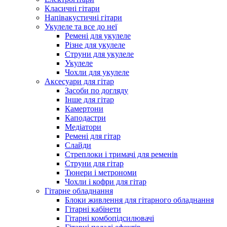
Класичні гітари
Напівакустичні гітари
Укулеле та все до неї
Ремені для укулеле
Різне для укулеле
Струни для укулеле
Укулеле
Чохли для укулеле
Аксесуари для гітар
Засоби по догляду
Інше для гітар
Камертони
Каподастри
Медіатори
Ремені для гітар
Слайди
Стреплоки і тримачі для ременів
Струни для гітар
Тюнери і метрономи
Чохли і кофри для гітар
Гітарне обладнання
Блоки живлення для гітарного обладнання
Гітарні кабінети
Гітарні комбопідсилювачі