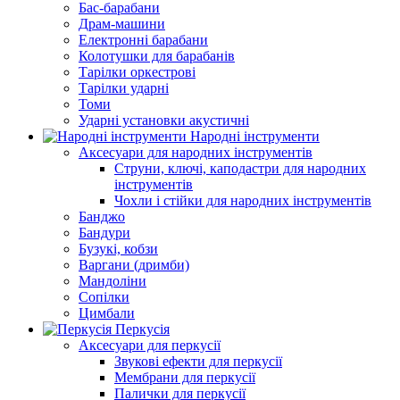
Бас-барабани
Драм-машини
Електронні барабани
Колотушки для барабанів
Тарілки оркестрові
Тарілки ударні
Томи
Ударні установки акустичні
Народні інструменти
Аксесуари для народних інструментів
Струни, ключі, каподастри для народних
інструментів
Чохли і стійки для народних інструментів
Банджо
Бандури
Бузукі, кобзи
Варгани (дримби)
Мандоліни
Сопілки
Цимбали
Перкусія
Аксесуари для перкусії
Звукові ефекти для перкусії
Мембрани для перкусії
Палички для перкусії