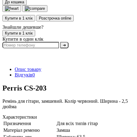
До кошика
Купити в 1 клік
Розстрочка online
Знайшли дешевше?
Купити в 1 клік
Купити в один клік
➔
Опис товару
Відгуків
0
Perris CS-203
Ремінь для гітари, замшевий. Колір червоний. Ширина - 2,5
дюйма
Характеристики
Призначення
Для всіх типів гітар
Матеріал ременю
Замша
Габарити, мм
Ширина: 63,5