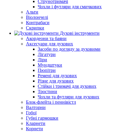
Струнотримачі
Чохли і футляри для смичкових
Альти
Віолончелі
Контрабаси
Скрипки
Духові інструменти
Акордеони та баяни
Аксесуари для духових
Засоби по догляду за духовими
Лігатури
Ліри
Мундштуки
Пюпітри
Ремені для духових
Різне для духових
Стійки і тримачі для духових
Тростини
Чохли та футляри для духових
Блок-флейта і пеннівістл
Валторни
Гобої
Губні гармошки
Кларнети
Корнети