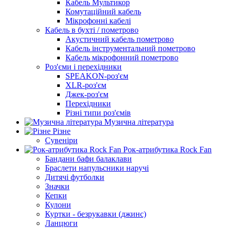
Кабель Мультикор
Комутаційний кабель
Мікрофонні кабелі
Кабель в бухті / пометрово
Акустичний кабель пометрово
Кабель інструментальний пометрово
Кабель мікрофонний пометрово
Роз'єми і перехідники
SPEAKON-роз'єм
XLR-роз'єм
Джек-роз'єм
Перехідники
Різні типи роз'ємів
Музична література
Різне
Сувеніри
Рок-атрибутика Rock Fan
Бандани бафи балаклави
Браслети напульсники наручі
Дитячі футболки
Значки
Кепки
Кулони
Куртки - безрукавки (джинс)
Ланцюги