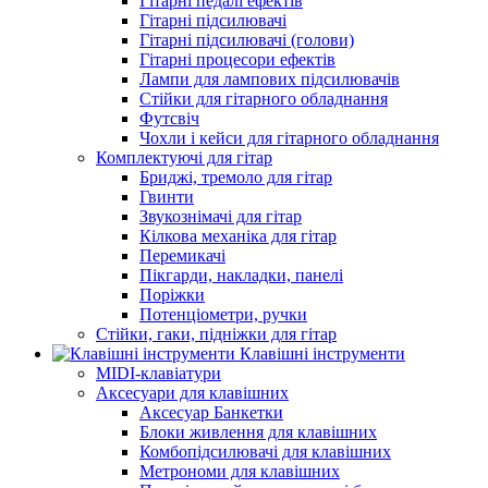
Гітарні педалі ефектів
Гітарні підсилювачі
Гітарні підсилювачі (голови)
Гітарні процесори ефектів
Лампи для лампових підсилювачів
Стійки для гітарного обладнання
Футсвіч
Чохли і кейси для гітарного обладнання
Комплектуючі для гітар
Бриджі, тремоло для гітар
Гвинти
Звукознімачі для гітар
Кілкова механіка для гітар
Перемикачі
Пікгарди, накладки, панелі
Поріжки
Потенціометри, ручки
Стійки, гаки, підніжки для гітар
Клавішні інструменти
MIDI-клавіатури
Аксесуари для клавішних
Аксесуар Банкетки
Блоки живлення для клавішних
Комбопідсилювачі для клавішних
Метрономи для клавішних