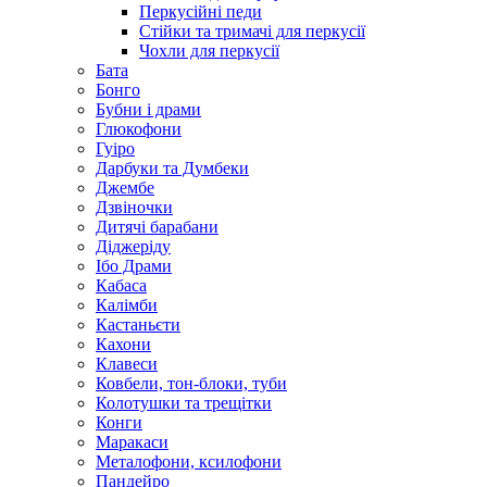
Перкусійні педи
Стійки та тримачі для перкусії
Чохли для перкусії
Бата
Бонго
Бубни і драми
Глюкофони
Гуіро
Дарбуки та Думбеки
Джембе
Дзвіночки
Дитячі барабани
Діджеріду
Ібо Драми
Кабаса
Калімби
Кастаньєти
Кахони
Клавеси
Ковбели, тон-блоки, туби
Колотушки та трещітки
Конги
Маракаси
Металофони, ксилофони
Пандейро