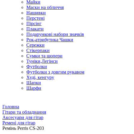
Майки
Маски на обличчя
Нашивки
Перстені
Пірсінг
Плакати
Подарункові набори значків
Рок-атрибутика Чашки
Сережки
Стікерпаки
Сумки та шопери
Туніки,Легінси
Футболки
Футболки з довгим рукавом
Худі, кенгуру
Шапки
Шарфи
Головна
Гітари та обладнання
Аксесуари для гітар
Ремені для гітар
Ремінь Perris CS-203