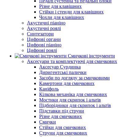
Педалі сустейна та педальні блоки
Різне для клавішних
Стійки і стенди для клавішних
Чохли для клавішних
Акустичні піаніно
Акустичні роялі
Синтезатори
Цифрові органи
Цифрові піаніно
Цифрові роялі
Смичкові інструменти
Аксесуари та комплектуючі для смичкових
Аксесуар Сурдинка
Диригентські палички
Засоби по догляду за смичковими
Камертони для смичкових
Каніфоль
Кілкова механіка для смичкових
Мостики для скрипок і альтів
Підборiдники для скрипок і альтів
Підставки під струни
Різне для смичкових
Смички
Стійки для смичкових
Струни для смичкових