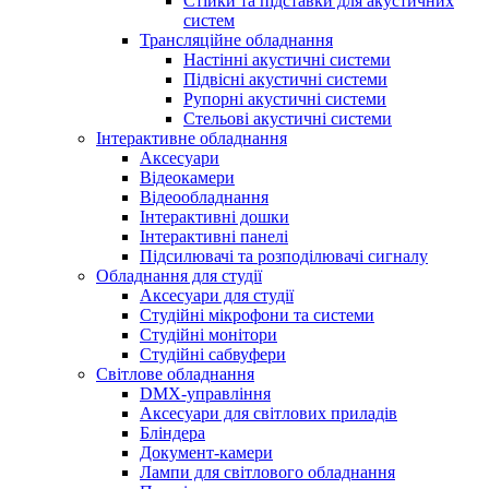
Стійки та підставки для акустичних
систем
Трансляційне обладнання
Настінні акустичні системи
Підвісні акустичні системи
Рупорні акустичні системи
Стельові акустичні системи
Інтерактивне обладнання
Аксесуари
Відеокамери
Відеообладнання
Інтерактивні дошки
Інтерактивні панелі
Підсилювачі та розподілювачі сигналу
Обладнання для студії
Аксесуари для студії
Студійні мікрофони та системи
Студійні монітори
Студійні сабвуфери
Світлове обладнання
DMX-управління
Аксесуари для світлових приладів
Бліндера
Документ-камери
Лампи для світлового обладнання