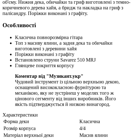
об'єму. Нижня дека, обичайки та гриф виготовлені з темно-
коричневого дерева хайя, а бридж та накладка на гриф з
палісандру. Поріжки виконані з графіту.
Особливості
Класична повнорозмірна гітара
Топ з масиву ялини, а задня дека та обичайки
виготовлені з деревини хайя
Поріжки виконані з графіту
Встановлено струни Savarez 510 MRJ
Глянцеве покриття корпусу
Коментар від "Музикант.укр"
Чудовий інструмент із цільною верхньою декою,
оснащений висококласною фурнітурою та
механікою, яку не зустрінеш у моделях того ж
цінового сегменту від інших виробників. Його
якість підтверджується й низкою винагород.
Характеристики
Форма деки
Класична
Розмір корпуса
4/4
Матеріал верхньої деки
Масив ялини