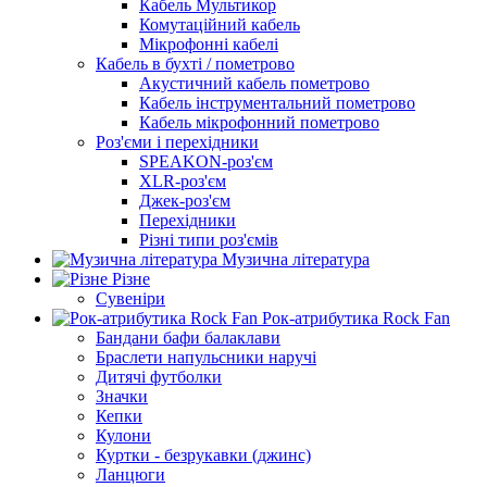
Кабель Мультикор
Комутаційний кабель
Мікрофонні кабелі
Кабель в бухті / пометрово
Акустичний кабель пометрово
Кабель інструментальний пометрово
Кабель мікрофонний пометрово
Роз'єми і перехідники
SPEAKON-роз'єм
XLR-роз'єм
Джек-роз'єм
Перехідники
Різні типи роз'ємів
Музична література
Різне
Сувеніри
Рок-атрибутика Rock Fan
Бандани бафи балаклави
Браслети напульсники наручі
Дитячі футболки
Значки
Кепки
Кулони
Куртки - безрукавки (джинс)
Ланцюги