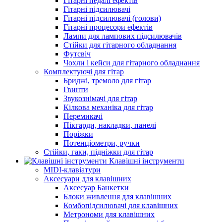
Гітарні педалі ефектів
Гітарні підсилювачі
Гітарні підсилювачі (голови)
Гітарні процесори ефектів
Лампи для лампових підсилювачів
Стійки для гітарного обладнання
Футсвіч
Чохли і кейси для гітарного обладнання
Комплектуючі для гітар
Бриджі, тремоло для гітар
Гвинти
Звукознімачі для гітар
Кілкова механіка для гітар
Перемикачі
Пікгарди, накладки, панелі
Поріжки
Потенціометри, ручки
Стійки, гаки, підніжки для гітар
Клавішні інструменти
MIDI-клавіатури
Аксесуари для клавішних
Аксесуар Банкетки
Блоки живлення для клавішних
Комбопідсилювачі для клавішних
Метрономи для клавішних