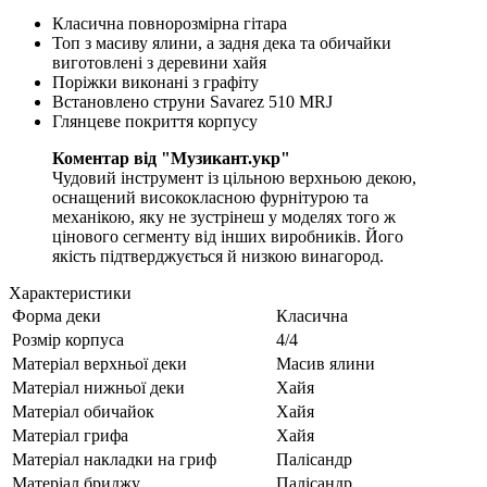
Класична повнорозмірна гітара
Топ з масиву ялини, а задня дека та обичайки
виготовлені з деревини хайя
Поріжки виконані з графіту
Встановлено струни Savarez 510 MRJ
Глянцеве покриття корпусу
Коментар від "Музикант.укр"
Чудовий інструмент із цільною верхньою декою,
оснащений висококласною фурнітурою та
механікою, яку не зустрінеш у моделях того ж
цінового сегменту від інших виробників. Його
якість підтверджується й низкою винагород.
Характеристики
Форма деки
Класична
Розмір корпуса
4/4
Матеріал верхньої деки
Масив ялини
Матеріал нижньої деки
Хайя
Матеріал обичайок
Хайя
Матеріал грифа
Хайя
Матеріал накладки на гриф
Палісандр
Матеріал бриджу
Палісандр