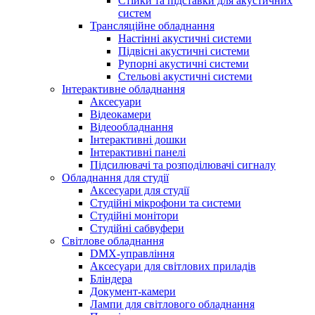
Стійки та підставки для акустичних
систем
Трансляційне обладнання
Настінні акустичні системи
Підвісні акустичні системи
Рупорні акустичні системи
Стельові акустичні системи
Інтерактивне обладнання
Аксесуари
Відеокамери
Відеообладнання
Інтерактивні дошки
Інтерактивні панелі
Підсилювачі та розподілювачі сигналу
Обладнання для студії
Аксесуари для студії
Студійні мікрофони та системи
Студійні монітори
Студійні сабвуфери
Світлове обладнання
DMX-управління
Аксесуари для світлових приладів
Бліндера
Документ-камери
Лампи для світлового обладнання