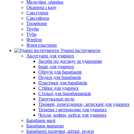
Мелодіки, піаніки
Окарина і казу
Саксгорни
Саксофони
Тромбони
Труби
Туби
Флейти
Флюгельгорни
Ударні інструменти
Аксесуари для ударних
Засоби по догляду за ударними
Інше для ударних
Обручі для барабанів
Педалі для барабанів
Пластики для барабанів
Стійки для ударних
Стільці для барабанщиків
Тренувальні педи
Тримачі, перехідники, затискачі для ударних
Тюнери і метрономи для ударних
Чохли, кофри, кейси для ударних
Барабани малі
Барабани маршові
Барабанні палички, щітки, родси