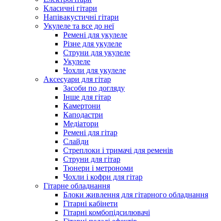
Класичні гітари
Напівакустичні гітари
Укулеле та все до неї
Ремені для укулеле
Різне для укулеле
Струни для укулеле
Укулеле
Чохли для укулеле
Аксесуари для гітар
Засоби по догляду
Інше для гітар
Камертони
Каподастри
Медіатори
Ремені для гітар
Слайди
Стреплоки і тримачі для ременів
Струни для гітар
Тюнери і метрономи
Чохли і кофри для гітар
Гітарне обладнання
Блоки живлення для гітарного обладнання
Гітарні кабінети
Гітарні комбопідсилювачі