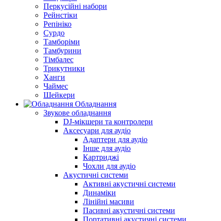
Перкусійні набори
Рейнстіки
Репініко
Сурдо
Тамборіми
Тамбурини
Тімбалес
Трикутники
Ханги
Чаймес
Шейкери
Обладнання
Звукове обладнання
DJ-мікшери та контролери
Аксесуари для аудіо
Адаптери для аудіо
Інше для аудіо
Картриджі
Чохли для аудіо
Акустичні системи
Активні акустичні системи
Динаміки
Лінійні масиви
Пасивні акустичні системи
Портативні акустичні системи