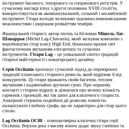
інструмент басового, тенорового та сопранового регістрів. У
сучасному вигляді існує з другої половини XVIII століття,
використовується як акомпанувальний, сольний і ансамблевий
інструмент. Гітара володіє великими художньо-виконавськими
можливостями і широким розмаїттям тембрів.
Французький гітарист, автор пісень та бітломан
Мішель Лаг-
Шаваррья
(Michel Lag-Chavarria), який заснував компанію з
виробництва гітар класу High End, буквально вразив світ
фантастичним звучанням елегантних та сучасних
інструментів.
Гітари Lag
– це унікальний синтез традицій
гітарної майстерності і новаторського дизайну.
Серія Occitania
пропонує сучасний підхід до перевірених
традицій іспанського гітарного ремесла, який відрізняє її від
конкурентів. Ці гітари вражають своїм багатим, теплим
звучанням і надзвичайно зручною грою. При першому
контакті з гітарою відразу ж дізнаєшся про велику кількість
гармонік і проекцій, які так цінні для класичного гітариста.
Анкерний стержень подвійної дії дозволяє повністю
налаштувати глибину грифа, що не характерно для гітар цього
стилю.
Lag Occitania OC88
– повнорозмірна класична гітара серії
Occitania. Верхня дека з масиву ялини додає звуку глибини та