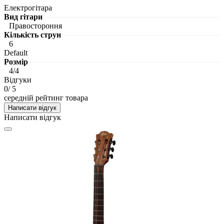
Електрогітара
Вид гітари
Правостороння
Кількість струн
6
Default
Розмір
4/4
Відгуки
0
/ 5
середній рейтинг товара
Написати відгук
Написати відгук