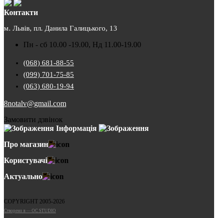
Контакти
м. Львів, пл. Данила Галицького, 13
Пн - сб 10.00 -19.00, Нд 11.00-19.00
(068) 681-88-55
(099) 701-75-85
(063) 680-19-94
8notalv@gmail.com
Замовити дзвінок
Інформація
Про магазин
Користувачі
Актуально
COPYRIGHT 2005-2026
Cтворено в — OC STUDIO