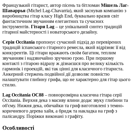
Французький гітарист, автор пісень та бітломан
Мішель Лаг-
Шаваррья
(Michel Lag-Chavarria), який заснував компанію з
виробництва гітар класу High End, буквально вразив світ
фантастичним звучанням елегантних та сучасних
інструментів.
Гітари Lag
– це унікальний синтез традицій
гітарної майстерності і новаторського дизайну.
Серія Occitania
пропонує сучасний підхід до перевірених
традицій іспанського гітарного ремесла, який відрізняє її від
конкурентів. Ці гітари вражають своїм багатим, теплим
звучанням і надзвичайно зручною грою. При першому
контакті з гітарою відразу ж дізнаєшся про велику кількість
гармонік і проекцій, які так цінні для класичного гітариста.
Анкерний стержень подвійної дії дозволяє повністю
налаштувати глибину грифа, що не характерно для гітар цього
стилю.
Lag Occitania OC88
– повнорозмірна класична гітара серії
Occitania. Верхня дека з масиву ялини додає звуку глибини та
об'єму. Нижня дека, обичайки та гриф виготовлені з темно-
коричневого дерева хайя, а бридж та накладка на гриф з
палісандру. Поріжки виконані з графіту.
Особливості