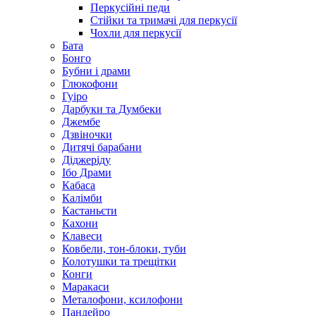
Перкусійні педи
Стійки та тримачі для перкусії
Чохли для перкусії
Бата
Бонго
Бубни і драми
Глюкофони
Гуіро
Дарбуки та Думбеки
Джембе
Дзвіночки
Дитячі барабани
Діджеріду
Ібо Драми
Кабаса
Калімби
Кастаньєти
Кахони
Клавеси
Ковбели, тон-блоки, туби
Колотушки та трещітки
Конги
Маракаси
Металофони, ксилофони
Пандейро