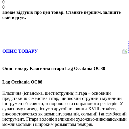
0
0
Немає відгуків про цей товар. Станьте першим, залиште
свій відгук.
ОПИС ТОВАРУ
Опис товару Класична гітара Lag Occitania OC88
Lag Occitania OC88
Класична (іспанська, шестиструнна) гітара – основний
представник сімейства гітар, щипковий струнний музичний
інструмент басового, тенорового та сопранового регістрів. У
сучасному вигляді існує з другої половини XVIII століття,
використовується як акомпанувальний, сольний і ансамблевий
інструмент. Гітара володіє великими художньо-виконавськими
можливостями і широким розмаїттям тембрів.