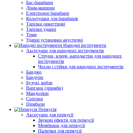
Бас-барабани
Драм-машини
Електронні барабани
Колотушки для барабанів
Тарілки оркестрові
Тарілки ударні
Томи
Ударні установки акустичні
Народні інструменти
Аксесуари для народних інструментів
Струни, ключі, каподастри для народних
інструментів
Чохли і стійки для народних інструментів
Банджо
Бандури
Бузукі, кобзи
Варгани (дримби)
Мандоліни
Сопілки
Цимбали
Перкусія
Аксесуари для перкусії
Звукові ефекти для перкусії
Мембрани для перкусії
Палички для перкусії