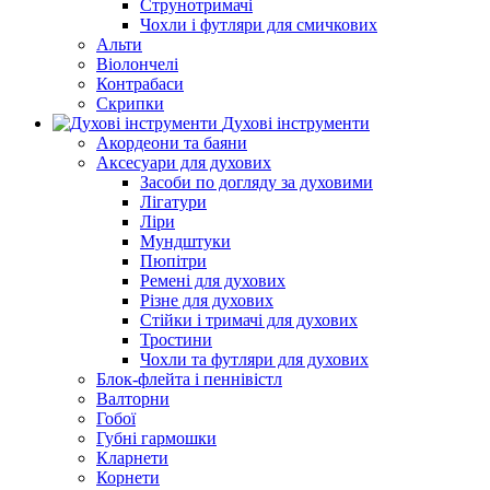
Струнотримачі
Чохли і футляри для смичкових
Альти
Віолончелі
Контрабаси
Скрипки
Духові інструменти
Акордеони та баяни
Аксесуари для духових
Засоби по догляду за духовими
Лігатури
Ліри
Мундштуки
Пюпітри
Ремені для духових
Різне для духових
Стійки і тримачі для духових
Тростини
Чохли та футляри для духових
Блок-флейта і пеннівістл
Валторни
Гобої
Губні гармошки
Кларнети
Корнети