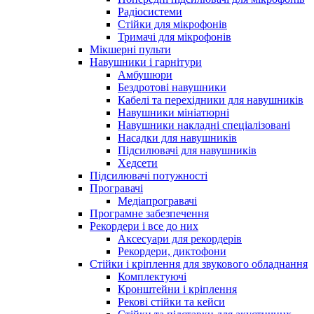
Радіосистеми
Стійки для мікрофонів
Тримачі для мікрофонів
Мікшерні пульти
Навушники і гарнітури
Амбушюри
Бездротові навушники
Кабелі та перехідники для навушників
Навушники мініатюрні
Навушники накладні спеціалізовані
Насадки для навушників
Підсилювачі для навушників
Хедсети
Підсилювачі потужності
Програвачі
Медіапрогравачі
Програмне забезпечення
Рекордери і все до них
Аксесуари для рекордерів
Рекордери, диктофони
Стійки і кріплення для звукового обладнання
Комплектуючі
Кронштейни і кріплення
Рекові стійки та кейси