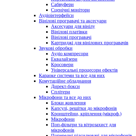
Сабвуфери
Сценічні монітори
Аудіоінтерфейси
Вінілові програвачі та аксесуари
Аксесуари для вінілу
Вінілові платівки
Вінілові програвачі
Картриджі для вінілових програвачів
Звукові обробки
Аудіо компресори
Еквалайзери
Кросовери
Універсальні процесори ефектів
Караоке системи та все для них
Комутаційне обладнання
Директ-бокси
Сплітери
Мікрофони та все до них
Блоки живлення
Капсулі, решітки до мікрофонів
Кронштейни, кріплення (мікроф.)
Мікрофони
Поп-фільтри та вітрозахист для
мікрофонів
Попередні підсилювачі для мікрофонів