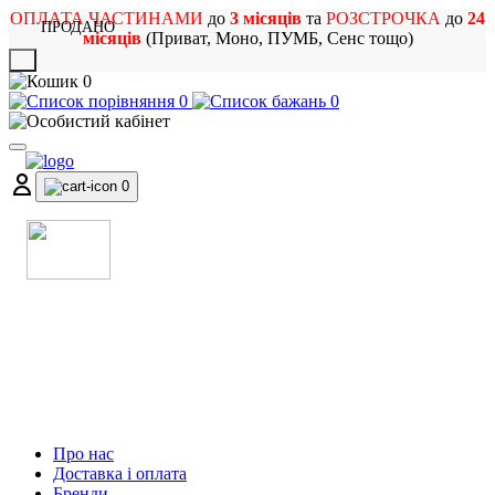
ОПЛАТА ЧАСТИНАМИ
до
3 місяців
та
РОЗСТРОЧКА
до
24
ПРОДАНО
місяців
(Приват, Моно, ПУМБ, Сенс тощо)
X
0
0
0
0
МАГАЗИН
МУЗИЧНИХ ІНСТРУМЕНТІВ
ТА РОК АТРИБУТИКИ
Про нас
Доставка і оплата
Бренди