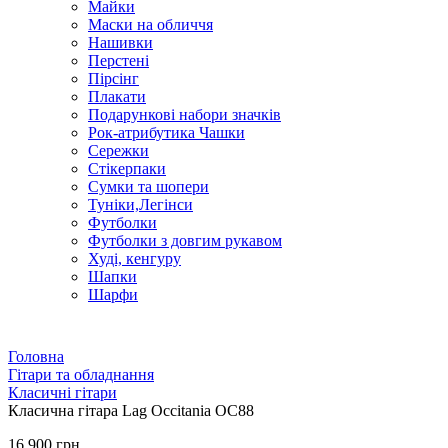
Майки
Маски на обличчя
Нашивки
Перстені
Пірсінг
Плакати
Подарункові набори значків
Рок-атрибутика Чашки
Сережки
Стікерпаки
Сумки та шопери
Туніки,Легінси
Футболки
Футболки з довгим рукавом
Худі, кенгуру
Шапки
Шарфи
Головна
Гітари та обладнання
Класичні гітари
Класична гітара Lag Occitania OC88
16 900 грн