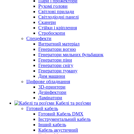
Пари і прожектори
Рухомі голови
Світлові прилади
Світлодіодні панелі
Сканери
Стійки і кріплення
Стробоскопи
Спецефекти
Витратний матеріал
Генератори вогню
Генератори мильних бульбашок
Генератори піни
Генератори снігу
Генератори туману
Дим машини
Цифрове обладнання
3D-принтери
Дезінфектори
Ламінатори
Кабелі та роз'єми
Готовий кабель
Готовий Кабель DMX
Інструментальний кабель
Інший кабель
Кабель акустичний