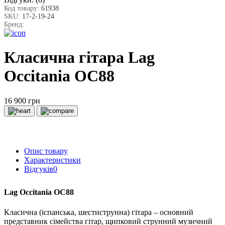
Код товару:
61938
SKU:
17-2-19-24
Бренд:
Класична гітара Lag
Occitania OC88
16 900 грн
Опис товару
Характеристики
Відгуків
0
Lag Occitania OC88
Класична (іспанська, шестиструнна) гітара – основний
представник сімейства гітар, щипковий струнний музичний