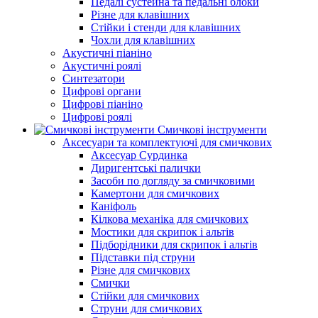
Педалі сустейна та педальні блоки
Різне для клавішних
Стійки і стенди для клавішних
Чохли для клавішних
Акустичні піаніно
Акустичні роялі
Синтезатори
Цифрові органи
Цифрові піаніно
Цифрові роялі
Смичкові інструменти
Аксесуари та комплектуючі для смичкових
Аксесуар Сурдинка
Диригентські палички
Засоби по догляду за смичковими
Камертони для смичкових
Каніфоль
Кілкова механіка для смичкових
Мостики для скрипок і альтів
Підборiдники для скрипок і альтів
Підставки під струни
Різне для смичкових
Смички
Стійки для смичкових
Струни для смичкових