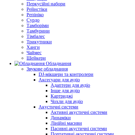
Перкусійні набори
Рейнстіки
Репініко
Сурдо
Тамборіми
Тамбурини
Тімбалес
Трикутники
Ханги
Чаймес
Шейкери
Обладнання
Звукове обладнання
DJ-мікшери та контролери
Аксесуари для аудіо
Адаптери для аудіо
Інше для аудіо
Картриджі
Чохли для аудіо
Акустичні системи
Активні акустичні системи
Динаміки
Лінійні масиви
Пасивні акустичні системи
Портативні акустичні системи