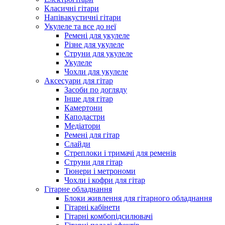
Класичні гітари
Напівакустичні гітари
Укулеле та все до неї
Ремені для укулеле
Різне для укулеле
Струни для укулеле
Укулеле
Чохли для укулеле
Аксесуари для гітар
Засоби по догляду
Інше для гітар
Камертони
Каподастри
Медіатори
Ремені для гітар
Слайди
Стреплоки і тримачі для ременів
Струни для гітар
Тюнери і метрономи
Чохли і кофри для гітар
Гітарне обладнання
Блоки живлення для гітарного обладнання
Гітарні кабінети
Гітарні комбопідсилювачі