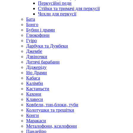
Перкусійні педи
Стійки та тримачі для перкусії
Чохли для перкусії
Бата
Бонго
Бубни і драми
Глюкофони
Гуіро
Дарбуки та Думбеки
Джембе
Дзвіночки
Дитячі барабани
Діджеріду
Ібо Драми
Кабаса
Калімби
Кастаньєти
Кахони
Клавеси
Ковбели, тон-блоки, туби
Колотушки та трещітки
Конги
Маракаси
Металофони, ксилофони
Пандейро