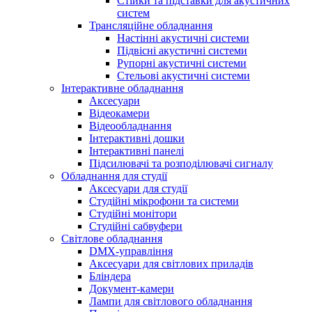
Стійки та підставки для акустичних
систем
Трансляційне обладнання
Настінні акустичні системи
Підвісні акустичні системи
Рупорні акустичні системи
Стельові акустичні системи
Інтерактивне обладнання
Аксесуари
Відеокамери
Відеообладнання
Інтерактивні дошки
Інтерактивні панелі
Підсилювачі та розподілювачі сигналу
Обладнання для студії
Аксесуари для студії
Студійні мікрофони та системи
Студійні монітори
Студійні сабвуфери
Світлове обладнання
DMX-управління
Аксесуари для світлових приладів
Бліндера
Документ-камери
Лампи для світлового обладнання