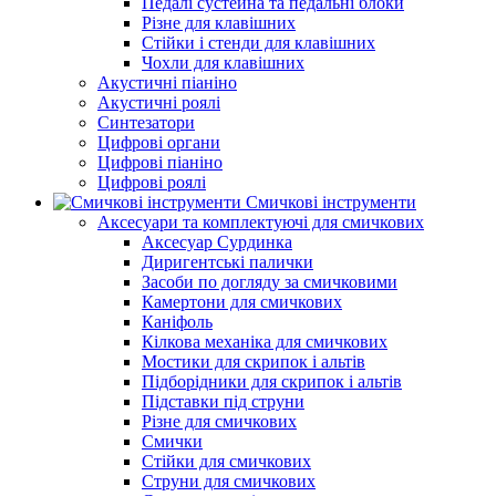
Педалі сустейна та педальні блоки
Різне для клавішних
Стійки і стенди для клавішних
Чохли для клавішних
Акустичні піаніно
Акустичні роялі
Синтезатори
Цифрові органи
Цифрові піаніно
Цифрові роялі
Смичкові інструменти
Аксесуари та комплектуючі для смичкових
Аксесуар Сурдинка
Диригентські палички
Засоби по догляду за смичковими
Камертони для смичкових
Каніфоль
Кілкова механіка для смичкових
Мостики для скрипок і альтів
Підборiдники для скрипок і альтів
Підставки під струни
Різне для смичкових
Смички
Стійки для смичкових
Струни для смичкових