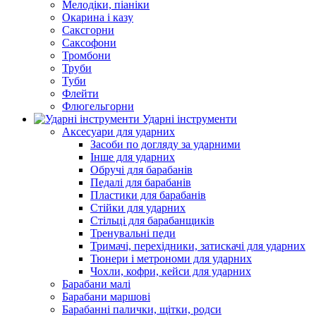
Мелодіки, піаніки
Окарина і казу
Саксгорни
Саксофони
Тромбони
Труби
Туби
Флейти
Флюгельгорни
Ударні інструменти
Аксесуари для ударних
Засоби по догляду за ударними
Інше для ударних
Обручі для барабанів
Педалі для барабанів
Пластики для барабанів
Стійки для ударних
Стільці для барабанщиків
Тренувальні педи
Тримачі, перехідники, затискачі для ударних
Тюнери і метрономи для ударних
Чохли, кофри, кейси для ударних
Барабани малі
Барабани маршові
Барабанні палички, щітки, родси