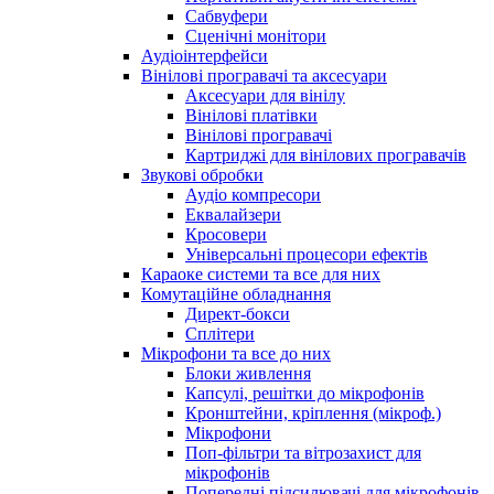
Сабвуфери
Сценічні монітори
Аудіоінтерфейси
Вінілові програвачі та аксесуари
Аксесуари для вінілу
Вінілові платівки
Вінілові програвачі
Картриджі для вінілових програвачів
Звукові обробки
Аудіо компресори
Еквалайзери
Кросовери
Універсальні процесори ефектів
Караоке системи та все для них
Комутаційне обладнання
Директ-бокси
Сплітери
Мікрофони та все до них
Блоки живлення
Капсулі, решітки до мікрофонів
Кронштейни, кріплення (мікроф.)
Мікрофони
Поп-фільтри та вітрозахист для
мікрофонів
Попередні підсилювачі для мікрофонів