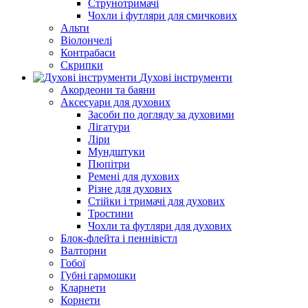
Струнотримачі
Чохли і футляри для смичкових
Альти
Віолончелі
Контрабаси
Скрипки
Духові інструменти
Акордеони та баяни
Аксесуари для духових
Засоби по догляду за духовими
Лігатури
Ліри
Мундштуки
Пюпітри
Ремені для духових
Різне для духових
Стійки і тримачі для духових
Тростини
Чохли та футляри для духових
Блок-флейта і пеннівістл
Валторни
Гобої
Губні гармошки
Кларнети
Корнети