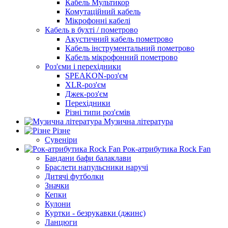
Кабель Мультикор
Комутаційний кабель
Мікрофонні кабелі
Кабель в бухті / пометрово
Акустичний кабель пометрово
Кабель інструментальний пометрово
Кабель мікрофонний пометрово
Роз'єми і перехідники
SPEAKON-роз'єм
XLR-роз'єм
Джек-роз'єм
Перехідники
Різні типи роз'ємів
Музична література
Різне
Сувеніри
Рок-атрибутика Rock Fan
Бандани бафи балаклави
Браслети напульсники наручі
Дитячі футболки
Значки
Кепки
Кулони
Куртки - безрукавки (джинс)
Ланцюги