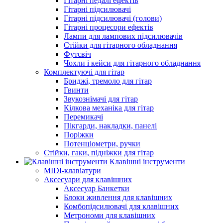
Гітарні педалі ефектів
Гітарні підсилювачі
Гітарні підсилювачі (голови)
Гітарні процесори ефектів
Лампи для лампових підсилювачів
Стійки для гітарного обладнання
Футсвіч
Чохли і кейси для гітарного обладнання
Комплектуючі для гітар
Бриджі, тремоло для гітар
Гвинти
Звукознімачі для гітар
Кілкова механіка для гітар
Перемикачі
Пікгарди, накладки, панелі
Поріжки
Потенціометри, ручки
Стійки, гаки, підніжки для гітар
Клавішні інструменти
MIDI-клавіатури
Аксесуари для клавішних
Аксесуар Банкетки
Блоки живлення для клавішних
Комбопідсилювачі для клавішних
Метрономи для клавішних