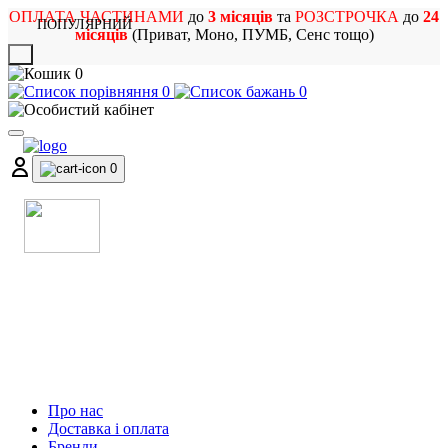
ОПЛАТА ЧАСТИНАМИ
до
3 місяців
та
РОЗСТРОЧКА
до
24
ПОПУЛЯРНИЙ
місяців
(Приват, Моно, ПУМБ, Сенс тощо)
X
0
0
0
0
МАГАЗИН
МУЗИЧНИХ ІНСТРУМЕНТІВ
ТА РОК АТРИБУТИКИ
Про нас
Доставка і оплата
Бренди