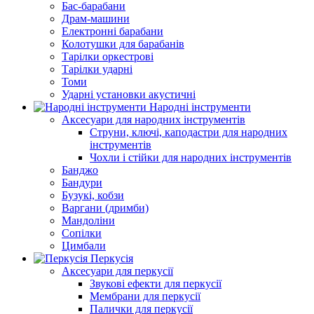
Бас-барабани
Драм-машини
Електронні барабани
Колотушки для барабанів
Тарілки оркестрові
Тарілки ударні
Томи
Ударні установки акустичні
Народні інструменти
Аксесуари для народних інструментів
Струни, ключі, каподастри для народних
інструментів
Чохли і стійки для народних інструментів
Банджо
Бандури
Бузукі, кобзи
Варгани (дримби)
Мандоліни
Сопілки
Цимбали
Перкусія
Аксесуари для перкусії
Звукові ефекти для перкусії
Мембрани для перкусії
Палички для перкусії