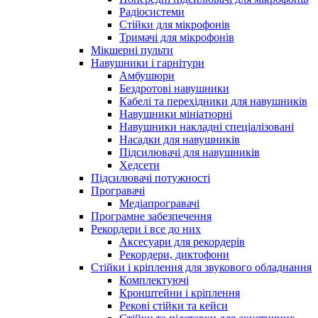
Радіосистеми
Стійки для мікрофонів
Тримачі для мікрофонів
Мікшерні пульти
Навушники і гарнітури
Амбушюри
Бездротові навушники
Кабелі та перехідники для навушників
Навушники мініатюрні
Навушники накладні спеціалізовані
Насадки для навушників
Підсилювачі для навушників
Хедсети
Підсилювачі потужності
Програвачі
Медіапрогравачі
Програмне забезпечення
Рекордери і все до них
Аксесуари для рекордерів
Рекордери, диктофони
Стійки і кріплення для звукового обладнання
Комплектуючі
Кронштейни і кріплення
Рекові стійки та кейси