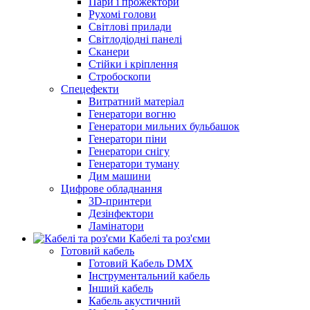
Пари і прожектори
Рухомі голови
Світлові прилади
Світлодіодні панелі
Сканери
Стійки і кріплення
Стробоскопи
Спецефекти
Витратний матеріал
Генератори вогню
Генератори мильних бульбашок
Генератори піни
Генератори снігу
Генератори туману
Дим машини
Цифрове обладнання
3D-принтери
Дезінфектори
Ламінатори
Кабелі та роз'єми
Готовий кабель
Готовий Кабель DMX
Інструментальний кабель
Інший кабель
Кабель акустичний