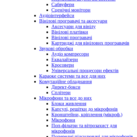
Сабвуфери
Сценічні монітори
Аудіоінтерфейси
Вінілові програвачі та аксесуари
Аксесуари для вінілу
Вінілові платівки
Вінілові програвачі
Картриджі для вінілових програвачів
Звукові обробки
Аудіо компресори
Еквалайзери
Кросовери
Універсальні процесори ефектів
Караоке системи та все для них
Комутаційне обладнання
Директ-бокси
Сплітери
Мікрофони та все до них
Блоки живлення
Капсулі, решітки до мікрофонів
Кронштейни, кріплення (мікроф.)
Мікрофони
Поп-фільтри та вітрозахист для
мікрофонів
Попередні підсилювачі для мікрофонів