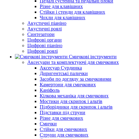
Педалі сустейна та педальні блоки
Різне для клавішних
Стійки і стенди для клавішних
Чохли для клавішних
Акустичні піаніно
Акустичні роялі
Синтезатори
Цифрові органи
Цифрові піаніно
Цифрові роялі
Смичкові інструменти
Аксесуари та комплектуючі для смичкових
Аксесуар Сурдинка
Диригентські палички
Засоби по догляду за смичковими
Камертони для смичкових
Каніфоль
Кілкова механіка для смичкових
Мостики для скрипок і альтів
Підборiдники для скрипок і альтів
Підставки під струни
Різне для смичкових
Смички
Стійки для смичкових
Струни для смичкових