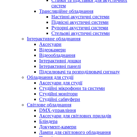
Стійки та підставки для акустичних
систем
Трансляційне обладнання
Настінні акустичні системи
Підвісні акустичні системи
Рупорні акустичні системи
Стельові акустичні системи
Інтерактивне обладнання
Аксесуари
Відеокамери
Відеообладнання
Інтерактивні дошки
Інтерактивні панелі
Підсилювачі та розподілювачі сигналу
Обладнання для студії
Аксесуари для студії
Студійні мікрофони та системи
Студійні монітори
Студійні сабвуфери
Світлове обладнання
DMX-управління
Аксесуари для світлових приладів
Бліндера
Документ-камери
Лампи для світлового обладнання