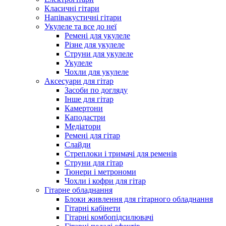
Класичні гітари
Напівакустичні гітари
Укулеле та все до неї
Ремені для укулеле
Різне для укулеле
Струни для укулеле
Укулеле
Чохли для укулеле
Аксесуари для гітар
Засоби по догляду
Інше для гітар
Камертони
Каподастри
Медіатори
Ремені для гітар
Слайди
Стреплоки і тримачі для ременів
Струни для гітар
Тюнери і метрономи
Чохли і кофри для гітар
Гітарне обладнання
Блоки живлення для гітарного обладнання
Гітарні кабінети
Гітарні комбопідсилювачі