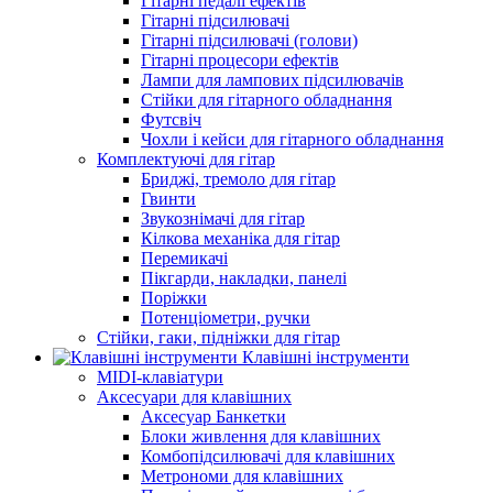
Гітарні педалі ефектів
Гітарні підсилювачі
Гітарні підсилювачі (голови)
Гітарні процесори ефектів
Лампи для лампових підсилювачів
Стійки для гітарного обладнання
Футсвіч
Чохли і кейси для гітарного обладнання
Комплектуючі для гітар
Бриджі, тремоло для гітар
Гвинти
Звукознімачі для гітар
Кілкова механіка для гітар
Перемикачі
Пікгарди, накладки, панелі
Поріжки
Потенціометри, ручки
Стійки, гаки, підніжки для гітар
Клавішні інструменти
MIDI-клавіатури
Аксесуари для клавішних
Аксесуар Банкетки
Блоки живлення для клавішних
Комбопідсилювачі для клавішних
Метрономи для клавішних