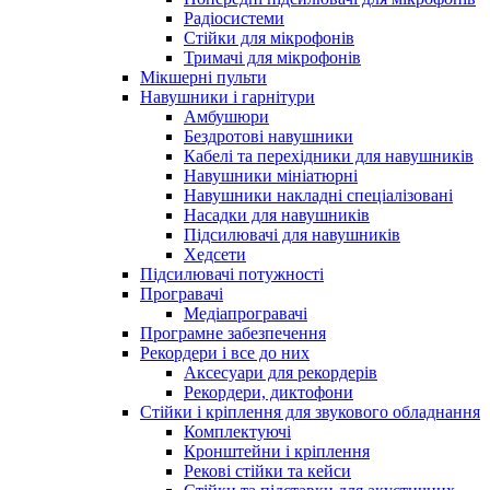
Радіосистеми
Стійки для мікрофонів
Тримачі для мікрофонів
Мікшерні пульти
Навушники і гарнітури
Амбушюри
Бездротові навушники
Кабелі та перехідники для навушників
Навушники мініатюрні
Навушники накладні спеціалізовані
Насадки для навушників
Підсилювачі для навушників
Хедсети
Підсилювачі потужності
Програвачі
Медіапрогравачі
Програмне забезпечення
Рекордери і все до них
Аксесуари для рекордерів
Рекордери, диктофони
Стійки і кріплення для звукового обладнання
Комплектуючі
Кронштейни і кріплення
Рекові стійки та кейси