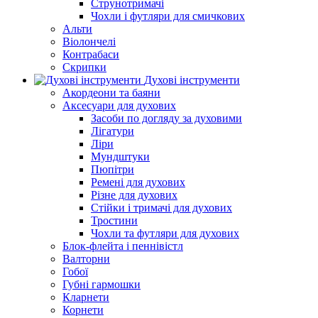
Струнотримачі
Чохли і футляри для смичкових
Альти
Віолончелі
Контрабаси
Скрипки
Духові інструменти
Акордеони та баяни
Аксесуари для духових
Засоби по догляду за духовими
Лігатури
Ліри
Мундштуки
Пюпітри
Ремені для духових
Різне для духових
Стійки і тримачі для духових
Тростини
Чохли та футляри для духових
Блок-флейта і пеннівістл
Валторни
Гобої
Губні гармошки
Кларнети
Корнети