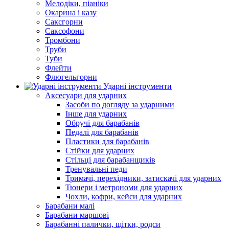
Мелодіки, піаніки
Окарина і казу
Саксгорни
Саксофони
Тромбони
Труби
Туби
Флейти
Флюгельгорни
Ударні інструменти
Аксесуари для ударних
Засоби по догляду за ударними
Інше для ударних
Обручі для барабанів
Педалі для барабанів
Пластики для барабанів
Стійки для ударних
Стільці для барабанщиків
Тренувальні педи
Тримачі, перехідники, затискачі для ударних
Тюнери і метрономи для ударних
Чохли, кофри, кейси для ударних
Барабани малі
Барабани маршові
Барабанні палички, щітки, родси