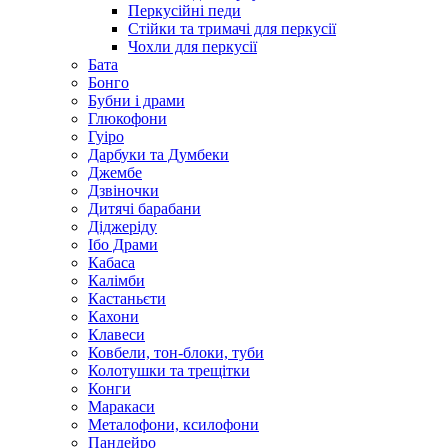
Перкусійні педи
Стійки та тримачі для перкусії
Чохли для перкусії
Бата
Бонго
Бубни і драми
Глюкофони
Гуіро
Дарбуки та Думбеки
Джембе
Дзвіночки
Дитячі барабани
Діджеріду
Ібо Драми
Кабаса
Калімби
Кастаньєти
Кахони
Клавеси
Ковбели, тон-блоки, туби
Колотушки та трещітки
Конги
Маракаси
Металофони, ксилофони
Пандейро