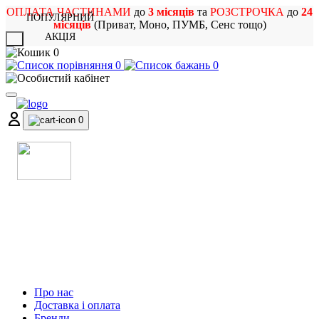
ОПЛАТА ЧАСТИНАМИ
до
3 місяців
та
РОЗСТРОЧКА
до
24
ПОПУЛЯРНИЙ
місяців
(Приват, Моно, ПУМБ, Сенс тощо)
АКЦІЯ
X
0
0
0
0
МАГАЗИН
МУЗИЧНИХ ІНСТРУМЕНТІВ
ТА РОК АТРИБУТИКИ
Про нас
Доставка і оплата
Бренди