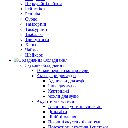
Перкусійні набори
Рейнстіки
Репініко
Сурдо
Тамборіми
Тамбурини
Тімбалес
Трикутники
Ханги
Чаймес
Шейкери
Обладнання
Звукове обладнання
DJ-мікшери та контролери
Аксесуари для аудіо
Адаптери для аудіо
Інше для аудіо
Картриджі
Чохли для аудіо
Акустичні системи
Активні акустичні системи
Динаміки
Лінійні масиви
Пасивні акустичні системи
Портативні акустичні системи