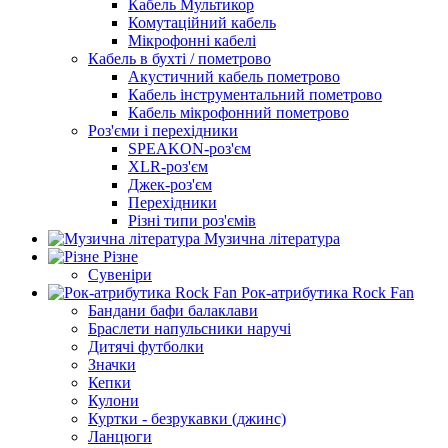
Кабель Мультикор
Комутаційний кабель
Мікрофонні кабелі
Кабель в бухті / пометрово
Акустичний кабель пометрово
Кабель інструментальний пометрово
Кабель мікрофонний пометрово
Роз'єми і перехідники
SPEAKON-роз'єм
XLR-роз'єм
Джек-роз'єм
Перехідники
Різні типи роз'ємів
Музична література
Різне
Сувеніри
Рок-атрибутика Rock Fan
Бандани бафи балаклави
Браслети напульсники наручі
Дитячі футболки
Значки
Кепки
Кулони
Куртки - безрукавки (джинс)
Ланцюги