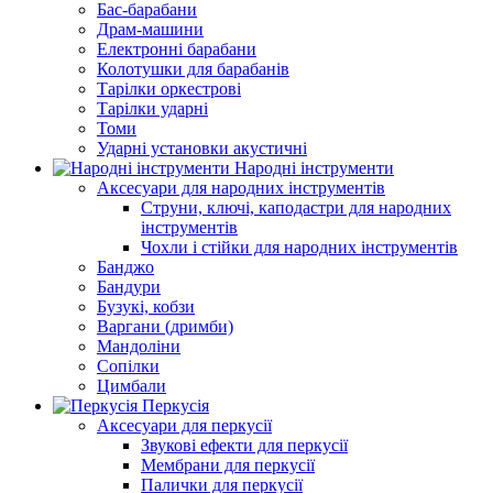
Бас-барабани
Драм-машини
Електронні барабани
Колотушки для барабанів
Тарілки оркестрові
Тарілки ударні
Томи
Ударні установки акустичні
Народні інструменти
Аксесуари для народних інструментів
Струни, ключі, каподастри для народних
інструментів
Чохли і стійки для народних інструментів
Банджо
Бандури
Бузукі, кобзи
Варгани (дримби)
Мандоліни
Сопілки
Цимбали
Перкусія
Аксесуари для перкусії
Звукові ефекти для перкусії
Мембрани для перкусії
Палички для перкусії