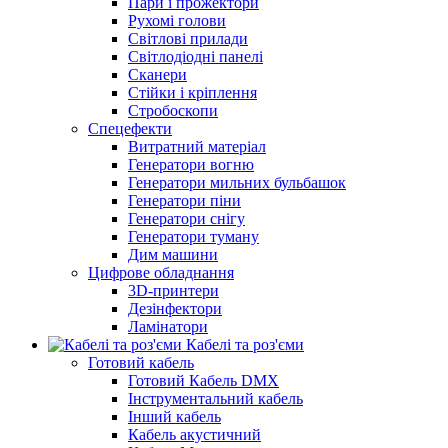
Пари і прожектори
Рухомі голови
Світлові прилади
Світлодіодні панелі
Сканери
Стійки і кріплення
Стробоскопи
Спецефекти
Витратний матеріал
Генератори вогню
Генератори мильних бульбашок
Генератори піни
Генератори снігу
Генератори туману
Дим машини
Цифрове обладнання
3D-принтери
Дезінфектори
Ламінатори
Кабелі та роз'єми
Готовий кабель
Готовий Кабель DMX
Інструментальний кабель
Інший кабель
Кабель акустичний