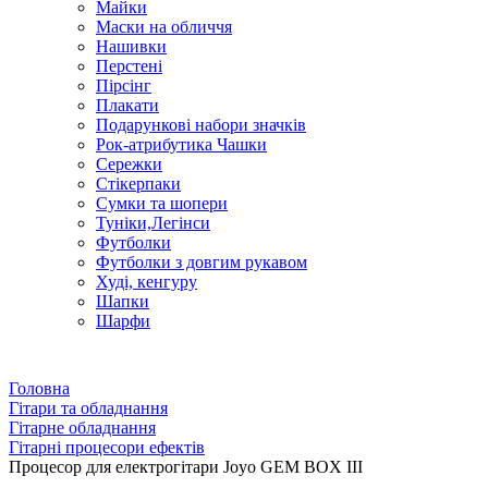
Майки
Маски на обличчя
Нашивки
Перстені
Пірсінг
Плакати
Подарункові набори значків
Рок-атрибутика Чашки
Сережки
Стікерпаки
Сумки та шопери
Туніки,Легінси
Футболки
Футболки з довгим рукавом
Худі, кенгуру
Шапки
Шарфи
Головна
Гітари та обладнання
Гітарне обладнання
Гітарні процесори ефектів
Процесор для електрогітари Joyo GEM BOX III