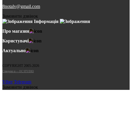
8notalv@gmail.com
Замовити дзвінок
Інформація
Про магазин
Користувачі
Актуально
COPYRIGHT 2005-2026
Cтворено в — OC STUDIO
Viber
Telegram
Замовити дзвінок