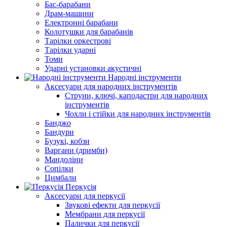
Бас-барабани
Драм-машини
Електронні барабани
Колотушки для барабанів
Тарілки оркестрові
Тарілки ударні
Томи
Ударні установки акустичні
Народні інструменти
Аксесуари для народних інструментів
Струни, ключі, каподастри для народних
інструментів
Чохли і стійки для народних інструментів
Банджо
Бандури
Бузукі, кобзи
Варгани (дримби)
Мандоліни
Сопілки
Цимбали
Перкусія
Аксесуари для перкусії
Звукові ефекти для перкусії
Мембрани для перкусії
Палички для перкусії