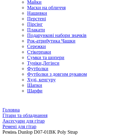
Майки
Маски на обличчя
Нашивки
Перстені
Пірсінг
Плакати
Подарункові набори значків
Рок-атрибутика Чашки
Сережки
Стікерпаки
Сумки та шопери
Туніки,Легінси
Футболки
Футболки з довгим рукавом
Худі, кенгуру
Шапки
Шарфи
Головна
Гітари та обладнання
Аксесуари для гітар
Ремені для гітар
Ремінь Dunlop D07-01BK Poly Strap