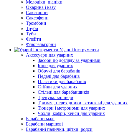
Мелодіки, піаніки
Окарина і казу
Саксгорни
Саксофони
Тромбони
Труби
Туби
Флейти
Флюгельгорни
Ударні інструменти
Аксесуари для ударних
Засоби по догляду за ударними
Інше для ударних
Обручі для барабанів
Педалі для барабанів
Пластики для барабанів
Стійки для ударних
Стільці для барабанщиків
Тренувальні педи
Тримачі, перехідники, затискачі для ударних
Тюнери і метрономи для ударних
Чохли, кофри, кейси для ударних
Барабани малі
Барабани маршові
Барабанні палички, щітки, родси