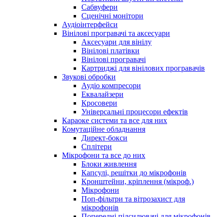
Сабвуфери
Сценічні монітори
Аудіоінтерфейси
Вінілові програвачі та аксесуари
Аксесуари для вінілу
Вінілові платівки
Вінілові програвачі
Картриджі для вінілових програвачів
Звукові обробки
Аудіо компресори
Еквалайзери
Кросовери
Універсальні процесори ефектів
Караоке системи та все для них
Комутаційне обладнання
Директ-бокси
Сплітери
Мікрофони та все до них
Блоки живлення
Капсулі, решітки до мікрофонів
Кронштейни, кріплення (мікроф.)
Мікрофони
Поп-фільтри та вітрозахист для
мікрофонів
Попередні підсилювачі для мікрофонів