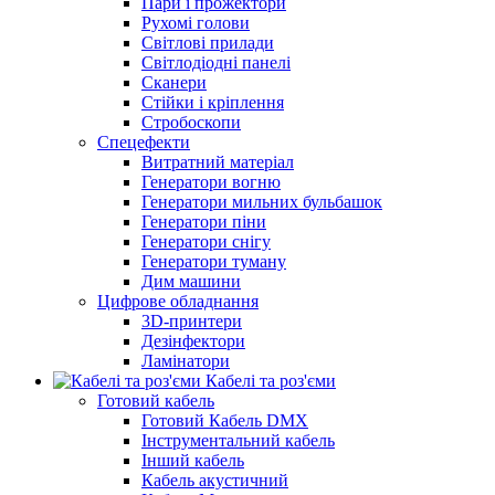
Пари і прожектори
Рухомі голови
Світлові прилади
Світлодіодні панелі
Сканери
Стійки і кріплення
Стробоскопи
Спецефекти
Витратний матеріал
Генератори вогню
Генератори мильних бульбашок
Генератори піни
Генератори снігу
Генератори туману
Дим машини
Цифрове обладнання
3D-принтери
Дезінфектори
Ламінатори
Кабелі та роз'єми
Готовий кабель
Готовий Кабель DMX
Інструментальний кабель
Інший кабель
Кабель акустичний