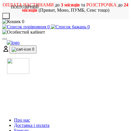
ОПЛАТА ЧАСТИНАМИ
до
3 місяців
та
РОЗСТРОЧКА
до
24
ПОПУЛЯРНИЙ
місяців
(Приват, Моно, ПУМБ, Сенс тощо)
X
0
0
0
0
МАГАЗИН
МУЗИЧНИХ ІНСТРУМЕНТІВ
ТА РОК АТРИБУТИКИ
Про нас
Доставка і оплата
Бренди