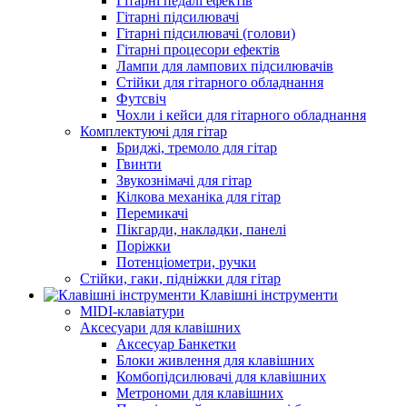
Гітарні педалі ефектів
Гітарні підсилювачі
Гітарні підсилювачі (голови)
Гітарні процесори ефектів
Лампи для лампових підсилювачів
Стійки для гітарного обладнання
Футсвіч
Чохли і кейси для гітарного обладнання
Комплектуючі для гітар
Бриджі, тремоло для гітар
Гвинти
Звукознімачі для гітар
Кілкова механіка для гітар
Перемикачі
Пікгарди, накладки, панелі
Поріжки
Потенціометри, ручки
Стійки, гаки, підніжки для гітар
Клавішні інструменти
MIDI-клавіатури
Аксесуари для клавішних
Аксесуар Банкетки
Блоки живлення для клавішних
Комбопідсилювачі для клавішних
Метрономи для клавішних