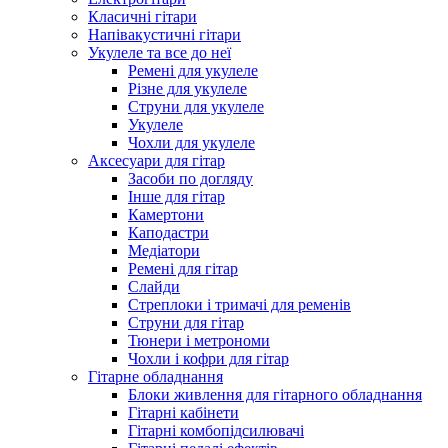
Класичні гітари
Напівакустичні гітари
Укулеле та все до неї
Ремені для укулеле
Різне для укулеле
Струни для укулеле
Укулеле
Чохли для укулеле
Аксесуари для гітар
Засоби по догляду
Інше для гітар
Камертони
Каподастри
Медіатори
Ремені для гітар
Слайди
Стреплоки і тримачі для ременів
Струни для гітар
Тюнери і метрономи
Чохли і кофри для гітар
Гітарне обладнання
Блоки живлення для гітарного обладнання
Гітарні кабінети
Гітарні комбопідсилювачі