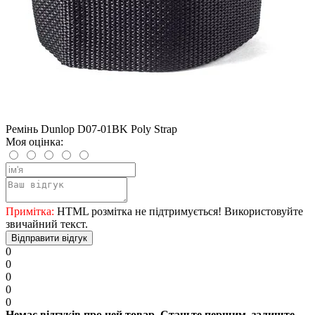
Ремінь Dunlop D07-01BK Poly Strap
Моя оцінка:
Примітка:
HTML розмітка не підтримується! Використовуйте
звичайний текст.
Відправити відгук
0
0
0
0
0
Немає відгуків про цей товар. Станьте першим, залиште