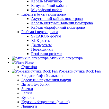
Кабель Мультикор
Комутаційний кабель
Мікрофонні кабелі
Кабель в бухті / пометрово
Акустичний кабель пометрово
Кабель інструментальний пометрово
Кабель мікрофонний пометрово
Роз'єми і перехідники
SPEAKON-роз'єм
XLR-роз'єм
Джек-роз'єм
Перехідники
Різні типи роз'ємів
Музична література
Різне
Сувеніри
Рок-атрибутика Rock Fan
Бандани бафи балаклави
Браслети напульсники наручі
Дитячі футболки
Значки
Кепки
Кулони
Куртки - безрукавки (джинс)
Ланцюги