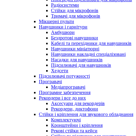
Радіосистеми
Стійки для мікрофонів
Тримачі для мікрофонів
Мікшерні пульти
Навушники і гарнітури
Амбушюри
Бездротові навушники
Кабелі та перехідники для навушників
Навушники мініатюрні
Навушники накладні спеціалізовані
Насадки для навушників
Підсилювачі для навушників
Хедсети
Підсилювачі потужності
Програвачі
Медіапрогравачі
Програмне забезпечення
Рекордери і все до них
Аксесуари для рекордерів
Рекордери, диктофони
Стійки і кріплення для звукового обладнання
Комплектуючі
Кронштейни і кріплення
Рекові стійки та кейси