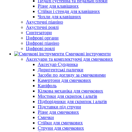
Педалі сустейна та педальні блоки
Різне для клавішних
Стійки і стенди для клавішних
Чохли для клавішних
Акустичні піаніно
Акустичні роялі
Синтезатори
Цифрові органи
Цифрові піаніно
Цифрові роялі
Смичкові інструменти
Аксесуари та комплектуючі для смичкових
Аксесуар Сурдинка
Диригентські палички
Засоби по догляду за смичковими
Камертони для смичкових
Каніфоль
Кілкова механіка для смичкових
Мостики для скрипок і альтів
Підборiдники для скрипок і альтів
Підставки під струни
Різне для смичкових
Смички
Стійки для смичкових
Струни для смичкових