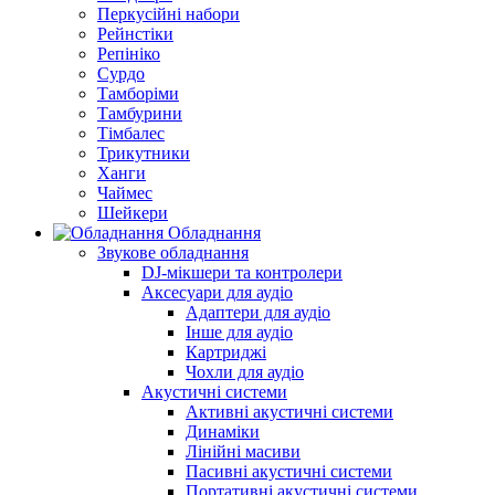
Перкусійні набори
Рейнстіки
Репініко
Сурдо
Тамборіми
Тамбурини
Тімбалес
Трикутники
Ханги
Чаймес
Шейкери
Обладнання
Звукове обладнання
DJ-мікшери та контролери
Аксесуари для аудіо
Адаптери для аудіо
Інше для аудіо
Картриджі
Чохли для аудіо
Акустичні системи
Активні акустичні системи
Динаміки
Лінійні масиви
Пасивні акустичні системи
Портативні акустичні системи