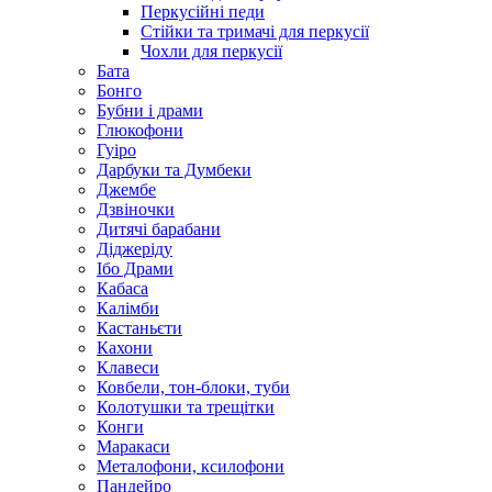
Перкусійні педи
Стійки та тримачі для перкусії
Чохли для перкусії
Бата
Бонго
Бубни і драми
Глюкофони
Гуіро
Дарбуки та Думбеки
Джембе
Дзвіночки
Дитячі барабани
Діджеріду
Ібо Драми
Кабаса
Калімби
Кастаньєти
Кахони
Клавеси
Ковбели, тон-блоки, туби
Колотушки та трещітки
Конги
Маракаси
Металофони, ксилофони
Пандейро