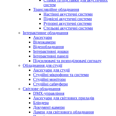
Стійки та підставки для акустичних
систем
Трансляційне обладнання
Настінні акустичні системи
Підвісні акустичні системи
Рупорні акустичні системи
Стельові акустичні системи
Інтерактивне обладнання
Аксесуари
Відеокамери
Відеообладнання
Інтерактивні дошки
Інтерактивні панелі
Підсилювачі та розподілювачі сигналу
Обладнання для студії
Аксесуари для студії
Студійні мікрофони та системи
Студійні монітори
Студійні сабвуфери
Світлове обладнання
DMX-управління
Аксесуари для світлових приладів
Бліндера
Документ-камери
Лампи для світлового обладнання