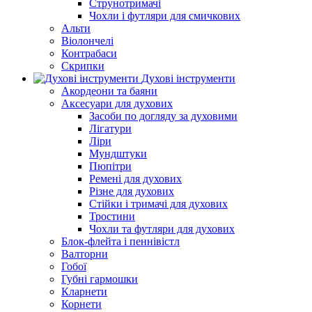
Струнотримачі
Чохли і футляри для смичкових
Альти
Віолончелі
Контрабаси
Скрипки
Духові інструменти
Акордеони та баяни
Аксесуари для духових
Засоби по догляду за духовими
Лігатури
Ліри
Мундштуки
Пюпітри
Ремені для духових
Різне для духових
Стійки і тримачі для духових
Тростини
Чохли та футляри для духових
Блок-флейта і пеннівістл
Валторни
Гобої
Губні гармошки
Кларнети
Корнети